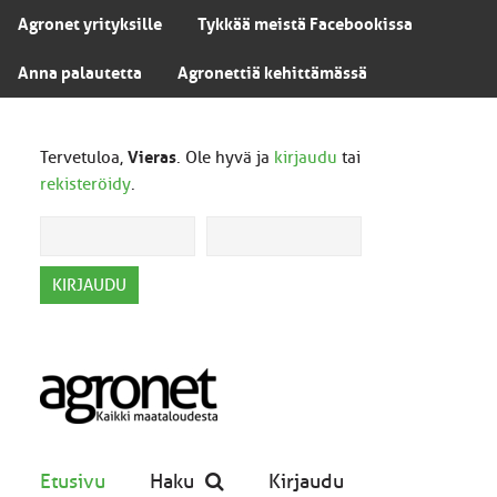
Agronet yrityksille
Tykkää meistä Facebookissa
Anna palautetta
Agronettiä kehittämässä
Tervetuloa,
Vieras
. Ole hyvä ja
kirjaudu
tai
rekisteröidy
.
Etusivu
Haku
Kirjaudu