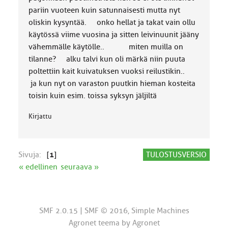
pariin vuoteen kuin satunnaisesti mutta nyt
oliskin kysyntää. onko hellat ja takat vain ollu
käytössä viime vuosina ja sitten leivinuunit jääny
vähemmälle käytölle.. miten muilla on
tilanne? alku talvi kun oli märkä niin puuta
poltettiin kait kuivatuksen vuoksi reilustikin..
ja kun nyt on varaston puutkin hieman kosteita
toisin kuin esim. toissa syksyn jäljiltä
Kirjattu
Sivuja:
[
1
]
TULOSTUSVERSIO
« edellinen
seuraava »
SMF 2.0.15
|
SMF © 2016
,
Simple Machines
Agronet teema by
Agronet