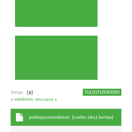
Sivuja:
[
1
]
TULOSTUSVERSIO
« edellinen
seuraava »
T
A
polttopuumarkkinat (Luettu 5843 kertaa)
a
i
v
h