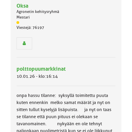
a
Oksa
e
l
Agronetin kehitysryhmä
l
Mestari
i
J
n
Viestejä: 76197
ä
e
s
n
e
a
n
i
r
h
y
e
h
polttopuumarkkinat
m
ä
10.01.26 - klo:16:14
l
u
o
onpa hassu tilanne: syksyllä toimitettu puuta
k
k
kuten ennenkin melko samat määrät ja nyt on
a
sitten tullut kyselyjä lisäpuista. ja nyt on taas
:
se tilanne että puun pituus ei olekaan se
tavanomainen. nykyään en ole tehnyt
paljonkaan puolimetristä kun se ei ole liikkunut