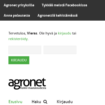
Agronet yrityksille
Tykkää meistä Facebookissa
Anna palautetta
Agronettiä kehittämässä
Tervetuloa,
Vieras
. Ole hyvä ja
kirjaudu
tai
rekisteröidy
.
Etusivu
Haku
Kirjaudu