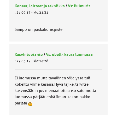
Koneet, laitteet ja tekniikka
/
Vs: Puimurit
:
28.09.17 - klo:21:31
Sampo on paskakone,piste!
Kasvintuotanto
/
Vs: obelix kaura luomussa
:
29.03.17 - klo:14:28
Ei luomussa mutta tavallinen viljelyssä tuli
kokeiltu viime kesänä.Hyvä lajike,,tarvitse
kasvinsäädin jos meinaat ottaa iso sato mutta
luomussa pärjäät ehkä ilman..tai on pakko
pärjätä