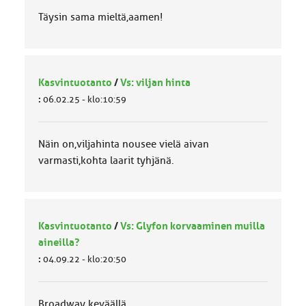
Täysin sama mieltä,aamen!
Kasvintuotanto
/
Vs: viljan hinta
:
06.02.25 - klo:10:59
Näin on,viljahinta nousee vielä aivan
varmasti,kohta laarit tyhjänä.
Kasvintuotanto
/
Vs: Glyfon korvaaminen muilla
aineilla?
:
04.09.22 - klo:20:50
Broadway keväällä