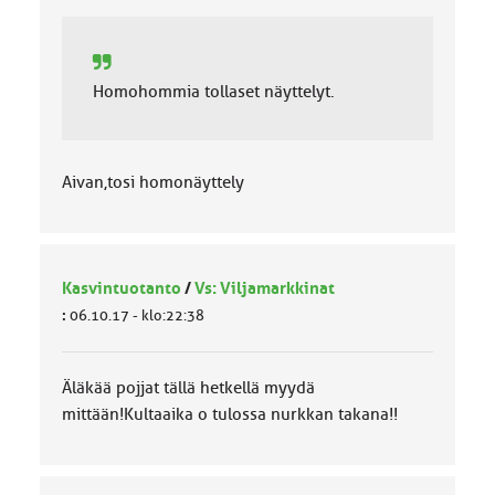
Homohommia tollaset näyttelyt.
Aivan,tosi homonäyttely
Kasvintuotanto
/
Vs: Viljamarkkinat
:
06.10.17 - klo:22:38
Äläkää pojjat tällä hetkellä myydä
mittään!Kultaaika o tulossa nurkkan takana!!