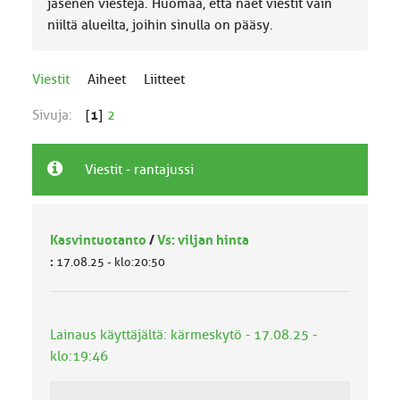
jäsenen viestejä. Huomaa, että näet viestit vain
niiltä alueilta, joihin sinulla on pääsy.
Viestit
Aiheet
Liitteet
Sivuja:
[
1
]
2
Viestit - rantajussi
Kasvintuotanto
/
Vs: viljan hinta
:
17.08.25 - klo:20:50
Lainaus käyttäjältä: kärmeskytö - 17.08.25 -
klo:19:46