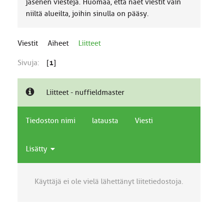
jäsenen viestejä. Huomaa, että näet viestit vain
niiltä alueilta, joihin sinulla on pääsy.
Viestit
Aiheet
Liitteet
Sivuja:
[
1
]
Liitteet - nuffieldmaster
Tiedoston nimi
latausta
Viesti
Lisätty
Käyttäjä ei ole vielä lähettänyt liitetiedostoja.