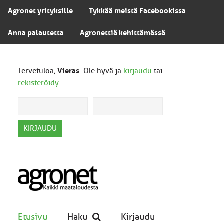
Agronet yrityksille
Tykkää meistä Facebookissa
Anna palautetta
Agronettiä kehittämässä
Tervetuloa,
Vieras
. Ole hyvä ja
kirjaudu
tai
rekisteröidy
.
Etusivu
Haku
Kirjaudu