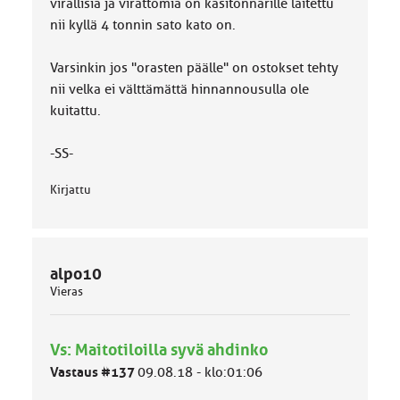
virallisia ja virattomia on kasitonnarille laitettu
nii kyllä 4 tonnin sato kato on.
Varsinkin jos "orasten päälle" on ostokset tehty
nii velka ei välttämättä hinnannousulla ole
kuitattu.
-SS-
Kirjattu
alpo10
Vieras
Vs: Maitotiloilla syvä ahdinko
Vastaus #137
09.08.18 - klo:01:06