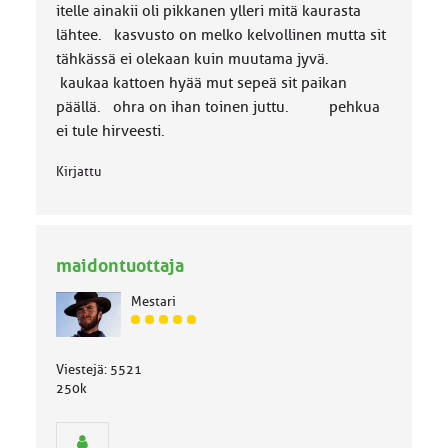
itelle ainakii oli pikkanen ylleri mitä kaurasta
k
k
lähtee. kasvusto on melko kelvollinen mutta sit
a
tähkässä ei olekaan kuin muutama jyvä.
:
kaukaa kattoen hyää mut sepeä sit paikan
päällä. ohra on ihan toinen juttu. pehkua
ei tule hirveesti.
Kirjattu
maidontuottaja
Mestari
J
ä
s
Viestejä: 5521
e
250k
n
r
y