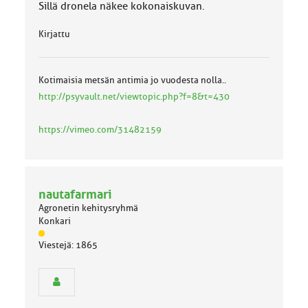
Sillä dronela näkee kokonaiskuvan.
Kirjattu
Kotimaisia metsän antimia jo vuodesta nolla..
http://psyvault.net/viewtopic.php?f=8&t=430
https://vimeo.com/31482159
nautafarmari
Agronetin kehitysryhmä
Konkari
J
Viestejä: 1865
ä
s
e
n
r