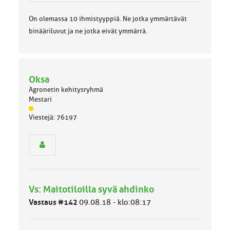
On olemassa 10 ihmistyyppiä. Ne jotka ymmärtävät
binääriluvut ja ne jotka eivät ymmärrä.
Oksa
Agronetin kehitysryhmä
Mestari
J
Viestejä: 76197
ä
s
e
n
r
y
h
Vs: Maitotiloilla syvä ahdinko
m
ä
Vastaus #142
09.08.18 - klo:08:17
l
u
o