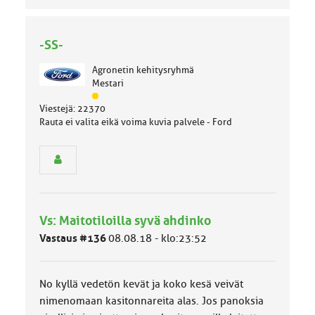
-SS-
Agronetin kehitysryhmä
Mestari
J
Viestejä: 22370
ä
Rauta ei valita eikä voima kuvia palvele - Ford
s
e
n
r
y
h
m
Vs: Maitotiloilla syvä ahdinko
ä
l
Vastaus #136
08.08.18 - klo:23:52
u
o
k
No kyllä vedetön kevät ja koko kesä veivät
k
a
nimenomaan kasitonnareita alas. Jos panoksia
: