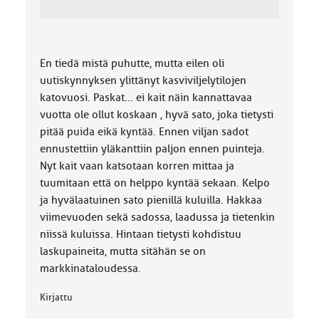
En tiedä mistä puhutte, mutta eilen oli
uutiskynnyksen ylittänyt kasviviljelytilojen
katovuosi. Paskat... ei kait näin kannattavaa
vuotta ole ollut koskaan , hyvä sato, joka tietysti
pitää puida eikä kyntää. Ennen viljan sadot
ennustettiin yläkanttiin paljon ennen puinteja.
Nyt kait vaan katsotaan korren mittaa ja
tuumitaan että on helppo kyntää sekaan. Kelpo
ja hyvälaatuinen sato pienillä kuluilla. Hakkaa
viimevuoden sekä sadossa, laadussa ja tietenkin
niissä kuluissa. Hintaan tietysti kohdistuu
laskupaineita, mutta sitähän se on
markkinataloudessa.
Kirjattu