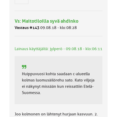
h
m
ä
l
Vs: Maitotiloilla syvä ahdinko
u
o
Vastaus #143
09.08.18 - klo:08:28
k
k
a
:
Lainaus käyttäjältä: jylperö - 09.08.18 - klo:06:11
Huippuvuosi kohta saadaan c-alueella
kolmas luomusäilörehu sato. Kato viljoja
ei näkynyt missään kun reissattiin Etelä-
Suomessa.
Joo kolmonen on lähtenyt hurjaan kasvuun. 2.