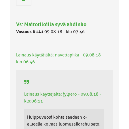
h
m
ä
l
Vs: Maitotiloilla syvä ahdinko
u
o
Vastaus #141
09.08.18 - klo:07:46
k
k
a
:
Lainaus käyttäjältä: navettapiika - 09.08.18 -
klo:06:46
Lainaus käyttäjältä: jylperö - 09.08.18 -
klo:06:11
Huippuvuosi kohta saadaan c-
alueella kolmas luomusäilörehu sato.