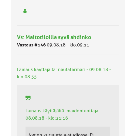
r
y
h
m
ä
l
Vs: Maitotiloilla syvä ahdinko
u
o
Vastaus #146
09.08.18 - klo:09:11
k
k
a
:
Lainaus käyttäjältä: nautafarmari - 09.08.18 -
klo:08:55
Lainaus käyttäjältä: maidontuottaja -
08.08.18 - klo:21:16
Nyt on kurjuutta a-studiossa. Ei