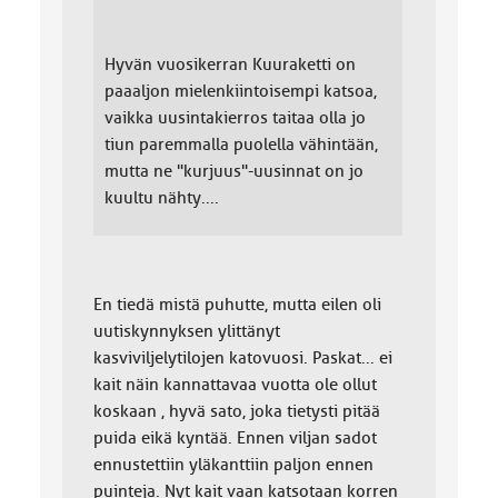
Hyvän vuosikerran Kuuraketti on
paaaljon mielenkiintoisempi katsoa,
vaikka uusintakierros taitaa olla jo
tiun paremmalla puolella vähintään,
mutta ne "kurjuus"-uusinnat on jo
kuultu nähty....
En tiedä mistä puhutte, mutta eilen oli
uutiskynnyksen ylittänyt
kasviviljelytilojen katovuosi. Paskat... ei
kait näin kannattavaa vuotta ole ollut
koskaan , hyvä sato, joka tietysti pitää
puida eikä kyntää. Ennen viljan sadot
ennustettiin yläkanttiin paljon ennen
puinteja. Nyt kait vaan katsotaan korren