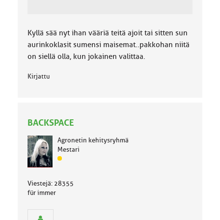
Kyllä sää nyt ihan vääriä teitä ajoit tai sitten sun
aurinkoklasit sumensi maisemat..pakkohan niitä
on siellä olla, kun jokainen valittaa.
Kirjattu
BACKSPACE
Agronetin kehitysryhmä
Mestari
J
ä
s
Viestejä: 28355
e
für immer
n
r
y