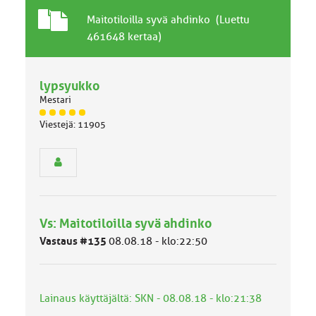
T
A
Maitotiloilla syvä ahdinko (Luettu
a
i
461648 kertaa)
v
h
a
e
l
lypsyukko
l
Mestari
i
n
J
Viestejä: 11905
ä
e
s
n
e
a
n
i
r
h
y
e
h
Vs: Maitotiloilla syvä ahdinko
m
ä
Vastaus #135
08.08.18 - klo:22:50
l
u
o
k
Lainaus käyttäjältä: SKN - 08.08.18 - klo:21:38
k