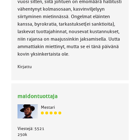
vuosi sitten, siitä johtuen on emomäärä hallitusti
vähentynyt kolmasosaan, kasvinviljelyyn
siirtyminen mietinnässä. Ongelmat eläinten
kanssa, byrokratia, tarkastukset(ei sanktioita),
laskevat tuottajahinnat, nousevat kustannukset,
niin rajansa on maajussinkin jaksamisella. Uutta
ammattiakin miettinyt, mutta se ei tänä päivänä
kovin yksinkertaista ole.
Kirjattu
maidontuottaja
Mestari
J
ä
s
Viestejä: 5521
e
250k
n