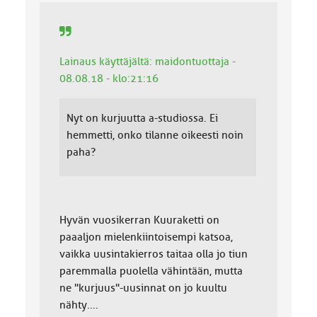
a
:
Lainaus käyttäjältä: maidontuottaja -
08.08.18 - klo:21:16
Nyt on kurjuutta a-studiossa. Ei
hemmetti, onko tilanne oikeesti noin
paha?
Hyvän vuosikerran Kuuraketti on
paaaljon mielenkiintoisempi katsoa,
vaikka uusintakierros taitaa olla jo tiun
paremmalla puolella vähintään, mutta
ne "kurjuus"-uusinnat on jo kuultu
nähty....