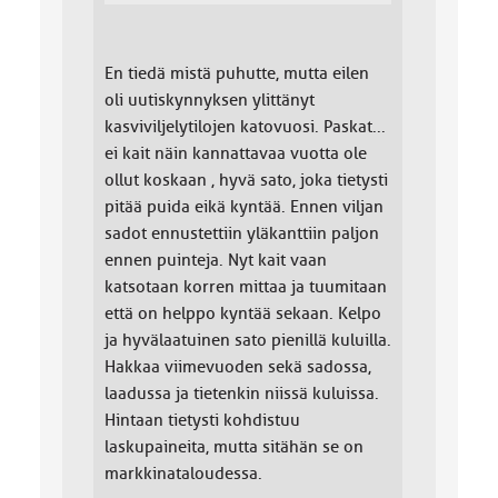
En tiedä mistä puhutte, mutta eilen
oli uutiskynnyksen ylittänyt
kasviviljelytilojen katovuosi. Paskat...
ei kait näin kannattavaa vuotta ole
ollut koskaan , hyvä sato, joka tietysti
pitää puida eikä kyntää. Ennen viljan
sadot ennustettiin yläkanttiin paljon
ennen puinteja. Nyt kait vaan
katsotaan korren mittaa ja tuumitaan
että on helppo kyntää sekaan. Kelpo
ja hyvälaatuinen sato pienillä kuluilla.
Hakkaa viimevuoden sekä sadossa,
laadussa ja tietenkin niissä kuluissa.
Hintaan tietysti kohdistuu
laskupaineita, mutta sitähän se on
markkinataloudessa.