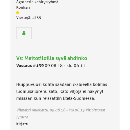
Agronetin kehitysryhmä
Konkari
J
Viestejä: 1255
ä
s
e
n
r
y
h
Vs: Maitotiloilla syvä ahdinko
m
ä
Vastaus #139
09.08.18 - klo:06:11
l
u
o
Huippuvuosi kohta saadaan c-alueella kolmas
k
k
luomusäilörehu sato. Kato viljoja ei näkynyt
a
missään kun reissattiin Etelä-Suomessa.
:
Viimeksi muokattu: 09.08.18 - klo:06:13 kirjoittanut
jylperö
Kirjattu