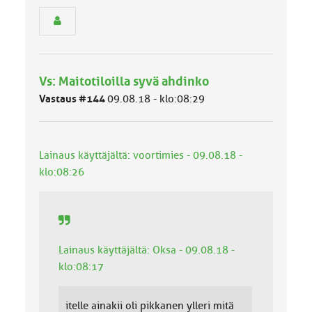
r
y
h
m
ä
l
Vs: Maitotiloilla syvä ahdinko
u
Vastaus #144
09.08.18 - klo:08:29
o
k
k
a
Lainaus käyttäjältä: voortimies - 09.08.18 -
:
klo:08:26
Lainaus käyttäjältä: Oksa - 09.08.18 -
klo:08:17
itelle ainakii oli pikkanen ylleri mitä