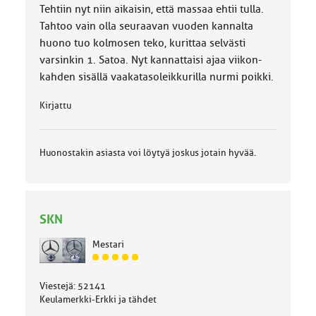
Tehtiin nyt niin aikaisin, että massaa ehtii tulla.
Tahtoo vain olla seuraavan vuoden kannalta
huono tuo kolmosen teko, kurittaa selvästi
varsinkin 1. Satoa. Nyt kannattaisi ajaa viikon-
kahden sisällä vaakatasoleikkurilla nurmi poikki.
Kirjattu
Huonostakin asiasta voi löytyä joskus jotain hyvää.
SKN
Mestari
J
ä
Viestejä: 52141
s
Keulamerkki-Erkki ja tähdet
e
n