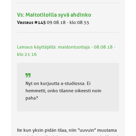
y
h
Vs: Maitotiloilla syvä ahdinko
m
ä
Vastaus #145
09.08.18 - klo:08:55
l
u
o
k
Lainaus käyttäjältä: maidontuottaja - 08.08.18 -
k
klo:21:16
a
:
Nyt on kurjuutta a-studiossa. Ei
hemmetti, onko tilanne oikeesti noin
paha?
Ite kun yksin pidän tilaa, niin "uuvuin" muutama