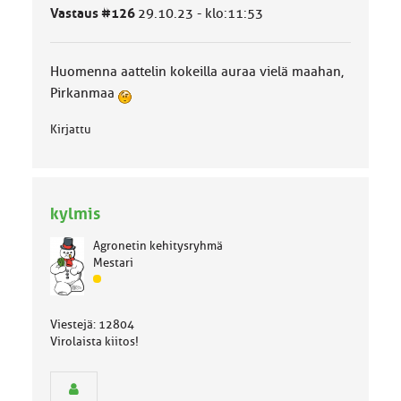
ä
Vastaus #126
29.10.23 - klo:11:53
l
u
o
Huomenna aattelin kokeilla auraa vielä maahan,
k
k
Pirkanmaa
a
:
Kirjattu
kylmis
Agronetin kehitysryhmä
Mestari
J
ä
s
Viestejä: 12804
e
Virolaista kiitos!
n
r
y