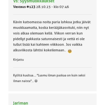
Vs: Syysmuokkaukset
ä
l
Vastaus #123
28.10.23 - klo:07:46
u
o
k
Kävin katsomassa noita paria lohkoa jotka jäivät
k
a
muokkaamatta, koska kerääjäkasvituki, niin nyt
:
vois alkaa olemaan keliä. Viikon verran kun
pidellyt pakkasta satunnaisesti ja vettä ei ole
tullut lisää kai kahteen viikkoon. Jos vaikka
alkuviikosta lähtisi kokeilemaan..
Kirjattu
Kyliltä kuultua.... "Luomu ilman paskaa on kuin seksi
ilman naista"... 😆
jariman