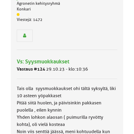
Agronetin kehitysryhmä
Konkari
J
Viestejä: 1472
ä
s
e
n
r
y
h
Vs: Syysmuokkaukset
m
ä
Vastaus #124
29.10.23 - klo:10:36
l
u
o
Tais olla syysmuokkaukset ohi tältä syksyltä, liki
k
k
10 asteen yöpakkaset
a
Pitää siitä huolen, ja päivisinkin pakkasen
:
puolella , eilen kynnin
Yhden lohkon alaosan ( puimurilla ryvötty
kohta), oli vielä kosteaa
Noin viis senttiä jäässä, meni kohtuudella kun