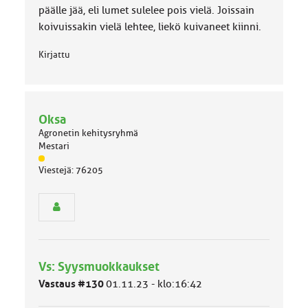
k
päälle jää, eli lumet sulelee pois vielä. Joissain
a
koivuissakin vielä lehtee, liekö kuivaneet kiinni.
:
Kirjattu
Oksa
Agronetin kehitysryhmä
Mestari
J
Viestejä: 76205
ä
s
e
n
r
y
h
Vs: Syysmuokkaukset
m
ä
Vastaus #130
01.11.23 - klo:16:42
l
u