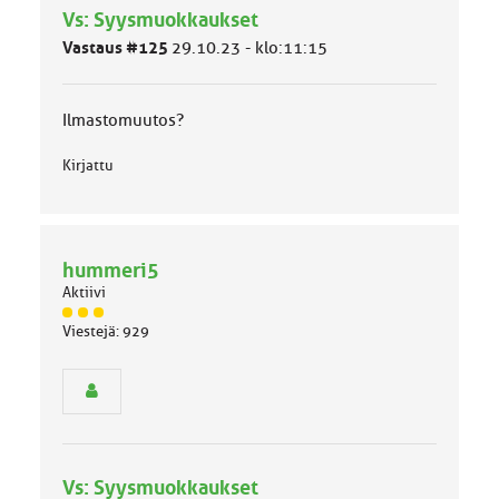
Vs: Syysmuokkaukset
m
ä
Vastaus #125
29.10.23 - klo:11:15
l
u
o
Ilmastomuutos?
k
k
Kirjattu
a
:
hummeri5
Aktiivi
J
Viestejä: 929
ä
s
e
n
r
y
h
Vs: Syysmuokkaukset
m