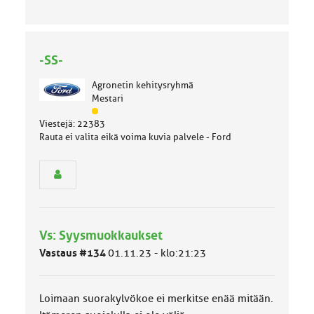
-SS-
Agronetin kehitysryhmä
Mestari
J
Viestejä: 22383
ä
Rauta ei valita eikä voima kuvia palvele - Ford
s
e
n
r
y
h
m
Vs: Syysmuokkaukset
ä
l
Vastaus #134
01.11.23 - klo:21:23
u
o
k
Loimaan suorakylvökoe ei merkitse enää mitään.
k
a