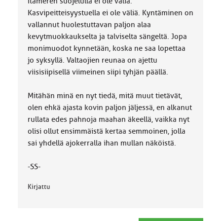
Itämeren suojelulla ei ole väliä.
:
Kasvipeitteisyystuella ei ole väliä. Kyntäminen on
vallannut huolestuttavan paljon alaa
kevytmuokkaukselta ja talviselta sängeltä. Jopa
monimuodot kynnetään, koska ne saa lopettaa
jo syksyllä. Valtaojien reunaa on ajettu
viisisiipisellä viimeinen siipi tyhjän päällä.
Mitähän minä en nyt tiedä, mitä muut tietävät,
olen ehkä ajasta kovin paljon jäljessä, en alkanut
rullata edes pahnoja maahan äkeellä, vaikka nyt
olisi ollut ensimmäistä kertaa semmoinen, jolla
sai yhdellä ajokerralla ihan mullan näköistä.
-SS-
Kirjattu