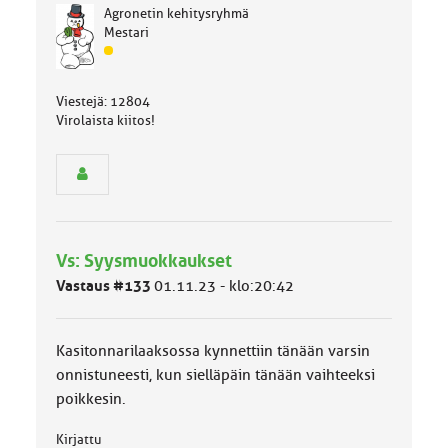
Agronetin kehitysryhmä
Mestari
J
ä
s
Viestejä: 12804
e
Virolaista kiitos!
n
r
y
h
m
ä
l
Vs: Syysmuokkaukset
u
o
Vastaus #133
01.11.23 - klo:20:42
k
k
a
Kasitonnarilaaksossa kynnettiin tänään varsin
:
onnistuneesti, kun sielläpäin tänään vaihteeksi
poikkesin.
Kirjattu