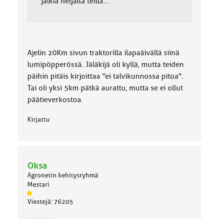
jälkiä neljältä teillä...
Ajelin 20Km sivun traktorilla ilapaäivällä siinä
lumipöpperössä. Jäläkijä oli kyllä, mutta teiden
päihin pitäis kirjoittaa "ei talvikunnossa pitoa".
Tai oli yksi 5km pätkä aurattu, mutta se ei ollut
päätieverkostoa.
Kirjattu
Oksa
Agronetin kehitysryhmä
Mestari
J
Viestejä: 76205
ä
s