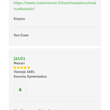
https://www.ruokavirasto.fi/tuet/maatalous/mak
suaikataulu/
Kirjattu
Don Essex
ja101
Mestari
J
Viestejä: 6681
ä
Kouvola, Kymenlaakso
s
e
n
r
y
h
m