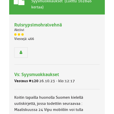
T
A
Syysmuokkaukset (Luettu 162846
a
i
kertaa)
v
h
a
e
l
Ruisrypsimohralvehnä
l
Aktiivi
i
n
J
Viestejä: 466
ä
e
s
n
e
a
n
i
r
h
y
e
h
Vs: Syysmuokkaukset
m
ä
Vastaus #120
26.10.23 - klo:12:17
l
u
o
Koitin tapailla huonolla Suomen kielellä
k
k
uutiskirjettä, jossa todettiin seuraavaa :
a
Maaliskuussa 24 Vipu mobiiliin voi tulla
: