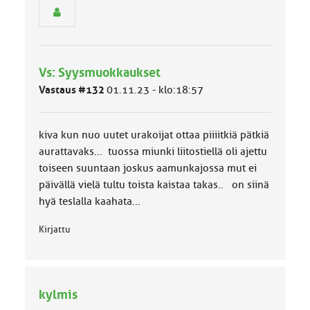
e
n
r
y
h
Vs: Syysmuokkaukset
m
ä
Vastaus #132
01.11.23 - klo:18:57
l
u
o
kiva kun nuo uutet urakoijat ottaa piiiitkiä pätkiä
k
k
aurattavaks... tuossa miunki liitostiellä oli ajettu
a
toiseen suuntaan joskus aamunkajossa mut ei
:
päivällä vielä tultu toista kaistaa takas.. on siinä
hyä teslalla kaahata...
Kirjattu
kylmis