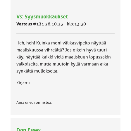
y
h
Vs: Syysmuokkaukset
m
ä
Vastaus #121
26.10.23 - klo:13:30
l
u
o
Heh, heh! Kuinka moni välikasvipelto näyttää
k
k
maaliskuussa vihreältä? Jos oikein hyvä tuuri
a
käy, näyttää kaikki vielä maaliskuun lopussakin
:
valkoiselta, mutta muutoin kyllä varmaan aika
synkältä mullokselta.
Kirjattu
Aina ei voi onnistua.
Don Essex