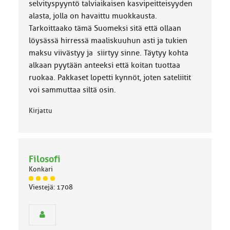
selvityspyyntö talviaikaisen kasvipeitteisyyden
alasta, jolla on havaittu muokkausta.
Tarkoittaako tämä Suomeksi sitä että ollaan
löysässä hirressä maaliskuuhun asti ja tukien
maksu viivästyy ja siirtyy sinne. Täytyy kohta
alkaan pyytään anteeksi että koitan tuottaa
ruokaa. Pakkaset lopetti kynnöt, joten sateliitit
voi sammuttaa siltä osin.
Kirjattu
Filosofi
Konkari
J
Viestejä: 1708
ä
s
e
n
r