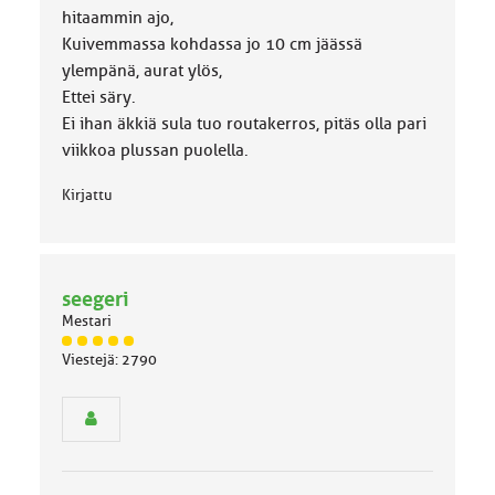
hitaammin ajo,
Kuivemmassa kohdassa jo 10 cm jäässä
ylempänä, aurat ylös,
Ettei säry.
Ei ihan äkkiä sula tuo routakerros, pitäs olla pari
viikkoa plussan puolella.
Kirjattu
seegeri
Mestari
J
Viestejä: 2790
ä
s
e
n
r
y
h