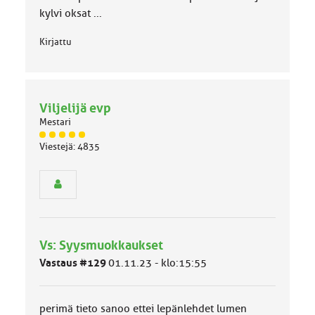
:
kylvi oksat ...
Kirjattu
Viljelijä evp
Mestari
J
Viestejä: 4835
ä
s
e
n
r
y
h
Vs: Syysmuokkaukset
m
ä
Vastaus #129
01.11.23 - klo:15:55
l
u
o
perimä tieto sanoo ettei lepänlehdet lumen
k