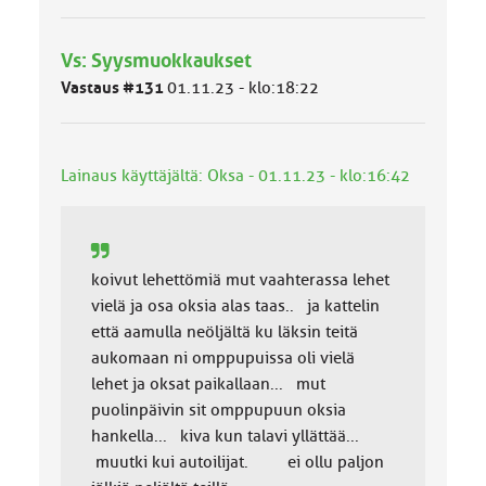
y
h
Vs: Syysmuokkaukset
m
ä
Vastaus #131
01.11.23 - klo:18:22
l
u
o
k
Lainaus käyttäjältä: Oksa - 01.11.23 - klo:16:42
k
a
:
koivut lehettömiä mut vaahterassa lehet
vielä ja osa oksia alas taas.. ja kattelin
että aamulla neöljältä ku läksin teitä
aukomaan ni omppupuissa oli vielä
lehet ja oksat paikallaan... mut
puolinpäivin sit omppupuun oksia
hankella... kiva kun talavi yllättää...
muutki kui autoilijat. ei ollu paljon