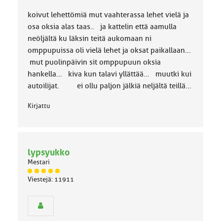
o
koivut lehettömiä mut vaahterassa lehet vielä ja
k
k
osa oksia alas taas.. ja kattelin että aamulla
a
neöljältä ku läksin teitä aukomaan ni
:
omppupuissa oli vielä lehet ja oksat paikallaan...
mut puolinpäivin sit omppupuun oksia
hankella... kiva kun talavi yllättää... muutki kui
autoilijat. ei ollu paljon jälkiä neljältä teillä...
Kirjattu
lypsyukko
Mestari
J
Viestejä: 11911
ä
s
e
n
r