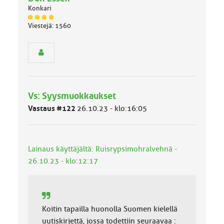
Konkari
J
Viestejä: 1560
ä
s
e
n
r
y
h
Vs: Syysmuokkaukset
m
ä
Vastaus #122
26.10.23 - klo:16:05
l
u
o
k
Lainaus käyttäjältä: Ruisrypsimohralvehnä -
k
26.10.23 - klo:12:17
a
:
Koitin tapailla huonolla Suomen kielellä
uutiskirjettä, jossa todettiin seuraavaa :