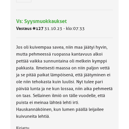
h
m
ä
l
Vs: Syysmuokkaukset
u
o
Vastaus #127
31.10.23 - klo:07:33
k
k
a
Jos oli kuivempaa savea, niin maa jäätyi hyvin,
:
mutta pehmeessä ruopassa kantavuus alkoi
pettää vaikka sunnuntaina oli melkein kymppi
pakkasta. Ilmeisesti maassa on niin paljon vettä
ja se pitää paikat lämpöisenä, että jäätyminen ei
ole niin tehokasta kuin luulisi. Nyt tulee pari
päivää lunta ja ne kun lossaa, niin aika pehmeetä
on taas. Sellainen ilmiö on tälle vuodelle, että
puista ei meinaa lähteä lehti irti.
Hauskannäköinen, kun lumen päällä leijailee
kuivuneita lehtiä.
Kirjattu