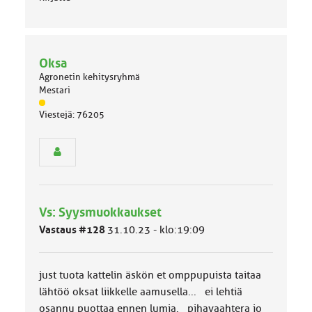
Oksa
Agronetin kehitysryhmä
Mestari
J
Viestejä: 76205
ä
s
e
n
r
y
h
Vs: Syysmuokkaukset
m
ä
Vastaus #128
31.10.23 - klo:19:09
l
u
o
just tuota kattelin äskön et omppupuista taitaa
k
k
lähtöö oksat liikkelle aamusella... ei lehtiä
a
osannu puottaa ennen lumia. pihavaahtera jo