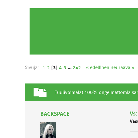
Sivuja:
1
2
[
3
]
4
5
...
242
« edellinen
seuraava »
T
A
Tuulivoimalat 100% ongelmattomia san
a
i
v
h
a
Vs:
BACKSPACE
e
l
Vas
l
i
n