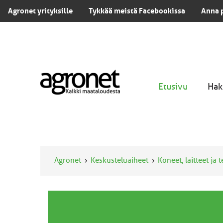
Agronet yrityksille
Tykkää meistä Facebookissa
Anna 
Etusivu
Hak
Agronet
Keskusteluaiheet
Koneet, laitteet ja 