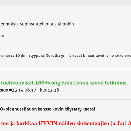
kenmoisia supinsuutelijoita sitä onkin
attu
lemassa 10 ihmistyyppiä. Ne jotka ymmärtävät binääriluvut ja ne jotka eiv
 Tuulivoimalat 100% ongelmattomia sanoo tutkimus.
taus #33
14.06.17 - klo:12:38
O- siannussijat on kanssa kovin käytetty kaato!
too ja korkkaa HYVIN näiden sinisontaajien ja Jari A