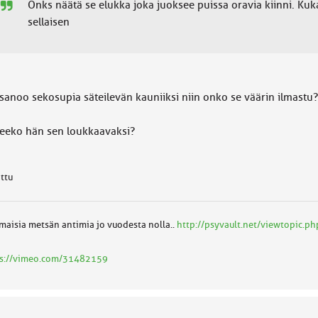
Onks näätä se elukka joka juoksee puissa oravia kiinni. Kuk
sellaisen
 sanoo sekosupia säteilevän kauniiksi niin onko se väärin ilmastu?
eeko hän sen loukkaavaksi?
attu
maisia metsän antimia jo vuodesta nolla..
http://psyvault.net/viewtopic.
ps://vimeo.com/31482159