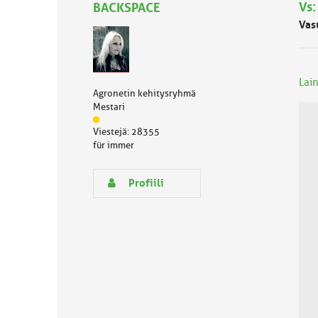
Vs:
BACKSPACE
Vas
Lain
Agronetin kehitysryhmä
Mestari
J
Viestejä: 28355
ä
für immer
s
e
n
Profiili
r
y
h
m
ä
l
u
o
k
k