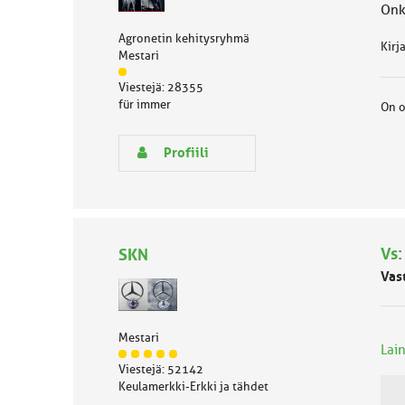
e
Onks
n
Agronetin kehitysryhmä
a
Kirj
Mestari
i
J
h
Viestejä: 28355
ä
e
für immer
On o
s
e
n
Profiili
r
y
h
m
ä
l
Vs:
SKN
u
Vas
o
k
k
a
Mestari
Lai
:
J
Viestejä: 52142
ä
Keulamerkki-Erkki ja tähdet
s