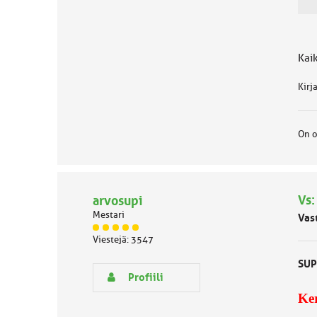
a
:
Kai
Kirj
On o
Vs:
arvosupi
Mestari
Vas
J
Viestejä: 3547
ä
s
SUP
e
Profiili
n
Ker
r
y