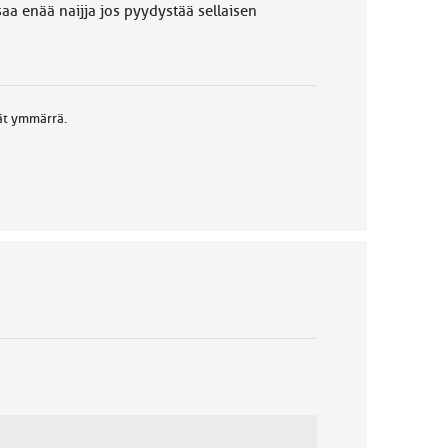
aa enää naijja jos pyydystää sellaisen
ät ymmärrä.