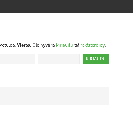
vetuloa,
Vieras
. Ole hyvä ja
kirjaudu
tai
rekisteröidy
.