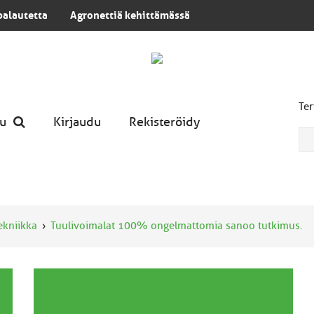
palautetta
Agronettiä kehittämässä
Ter
u
Kirjaudu
Rekisteröidy
tekniikka
Tuulivoimalat 100% ongelmattomia sanoo tutkimus.