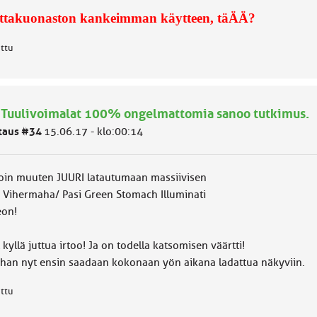
ittakuonaston kankeimman käytteen, täÄÄ?
attu
 Tuulivoimalat 100% ongelmattomia sanoo tutkimus.
taus #34
15.06.17 - klo:00:14
toin muuten JUURI latautumaan massiivisen
i Vihermaha/ Pasi Green Stomach Illuminati
eon!
kyllä juttua irtoo! Ja on todella katsomisen väärtti!
han nyt ensin saadaan kokonaan yön aikana ladattua näkyviin.
attu