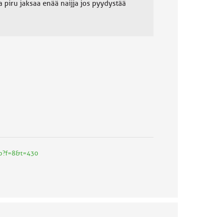
a piru jaksaa enää naijja jos pyydystää
php?f=8&t=430