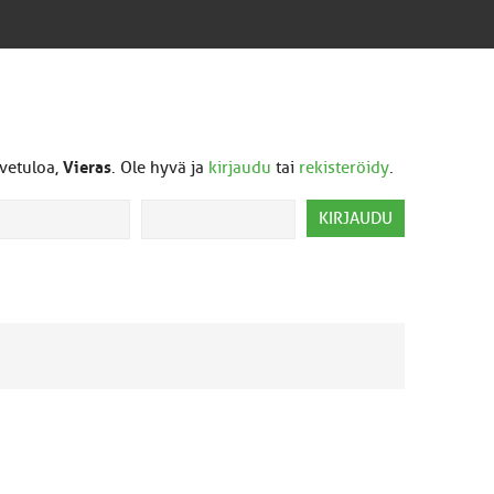
vetuloa,
Vieras
. Ole hyvä ja
kirjaudu
tai
rekisteröidy
.