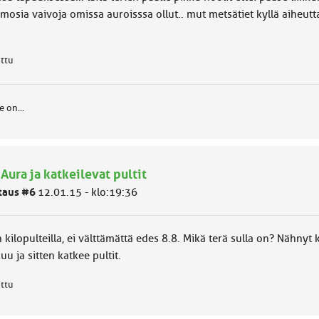
mosia vaivoja omissa auroisssa ollut.. mut metsätiet kyllä aiheutt
attu
e on...
 Aura ja katkeilevat pultit
taus #6
12.01.15 - klo:19:36
 kilopulteilla, ei välttämättä edes 8.8. Mikä terä sulla on? Nähnyt 
kuu ja sitten katkee pultit.
attu