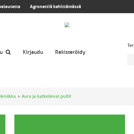
palautetta
Agronettiä kehittämässä
Ter
u
Kirjaudu
Rekisteröidy
tekniikka
Aura ja katkeilevat pultit