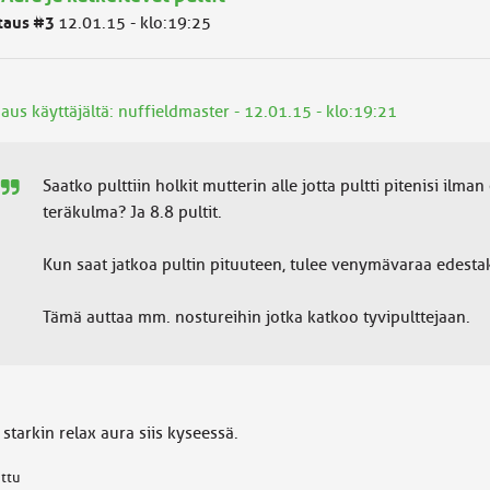
taus #3
12.01.15 - klo:19:25
aus käyttäjältä: nuffieldmaster - 12.01.15 - klo:19:21
Saatko pulttiin holkit mutterin alle jotta pultti pitenisi ilm
teräkulma? Ja 8.8 pultit.
Kun saat jatkoa pultin pituuteen, tulee venymävaraa edestaka
Tämä auttaa mm. nostureihin jotka katkoo tyvipulttejaan.
 starkin relax aura siis kyseessä.
attu