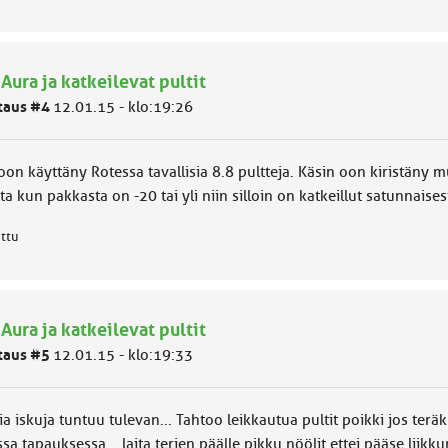
 Aura ja katkeilevat pultit
taus #4
12.01.15 - klo:19:26
oon käyttäny Rotessa tavallisia 8.8 pultteja. Käsin oon kiristän
a kun pakkasta on -20 tai yli niin silloin on katkeillut satunnaisest
attu
 Aura ja katkeilevat pultit
taus #5
12.01.15 - klo:19:33
a iskuja tuntuu tulevan... Tahtoo leikkautua pultit poikki jos terä
sa tapauksessa... laita terien päälle pikku nöölit ettei pääse liikk