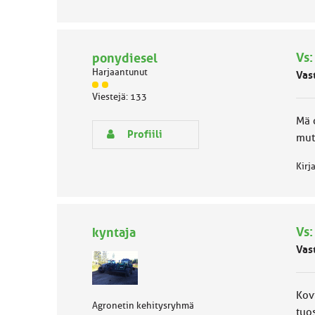
Vs:
ponydiesel
Harjaantunut
Vas
J
Viestejä: 133
ä
s
Mä 
e
Profiili
mutt
n
r
Kirj
y
h
m
ä
l
Vs:
kyntaja
u
o
Vas
k
k
a
Kovi
:
Agronetin kehitysryhmä
tuos