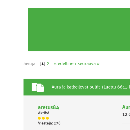
Sivuja:
[
1
]
2
« edellinen
seuraava »
T
A
Aura ja katkeilevat pultit (Luettu 6615 
a
i
v
h
a
Aur
aretus84
e
l
Aktiivi
12.
l
J
i
Viestejä: 278
ä
n