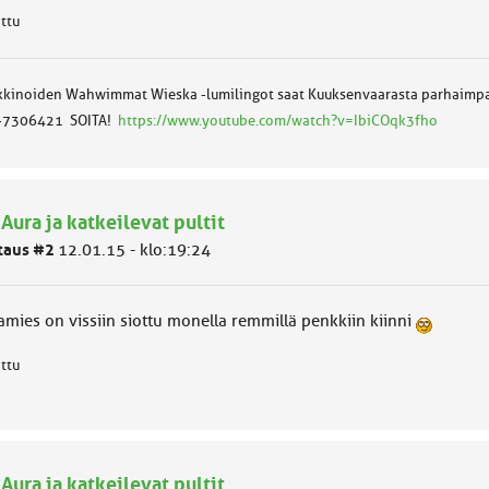
attu
kinoiden Wahwimmat Wieska -lumilingot saat Kuuksenvaarasta parhaimpa
-7306421 SOITA!
https://www.youtube.com/watch?v=IbiCOqk3fho
 Aura ja katkeilevat pultit
taus #2
12.01.15 - klo:19:24
amies on vissiin siottu monella remmillä penkkiin kiinni
attu
 Aura ja katkeilevat pultit