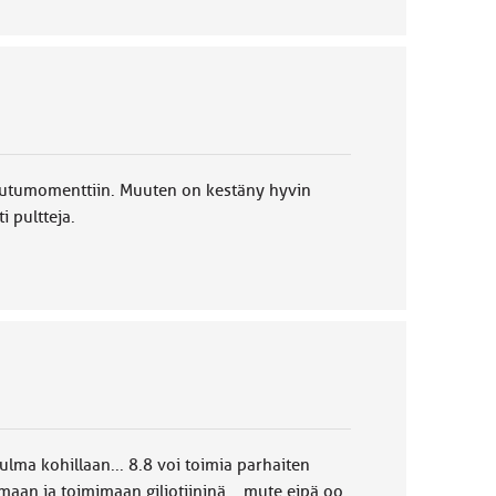
y mutumomenttiin. Muuten on kestäny hyvin
i pultteja.
kulma kohillaan... 8.8 voi toimia parhaiten
umaan ja toimimaan giljotiininä... mute eipä oo