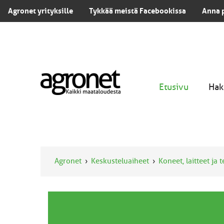
Agronet yrityksille
Tykkää meistä Facebookissa
Anna 
Etusivu
Hak
Agronet
Keskusteluaiheet
Koneet, laitteet ja 