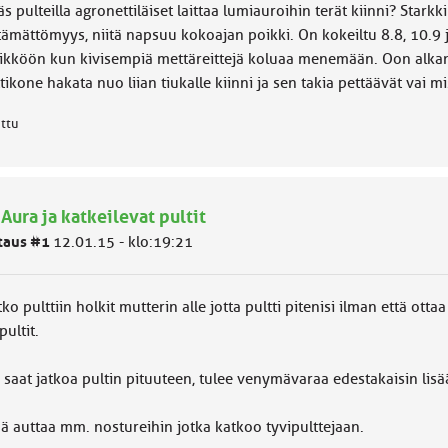
äs pulteilla agronettiläiset laittaa lumiauroihin terät kiinni? Star
tämättömyys, niitä napsuu kokoajan poikki. On kokeiltu 8.8, 10.9 
ikköön kun kivisempiä mettäreittejä koluaa menemään. Oon alka
tikone hakata nuo liian tiukalle kiinni ja sen takia pettäävät vai 
attu
 Aura ja katkeilevat pultit
taus #1
12.01.15 - klo:19:21
ko pulttiin holkit mutterin alle jotta pultti pitenisi ilman että o
pultit.
saat jatkoa pultin pituuteen, tulee venymävaraa edestakaisin lisä
ä auttaa mm. nostureihin jotka katkoo tyvipulttejaan.