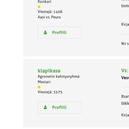
Konkari
tom
J
Viestejä: 1406
ä
Aasi vs. Peura
s
e
Kirj
n
Profiili
r
y
Nii s
h
m
ä
l
u
Vs:
klapikasa
o
Agronetin kehitysryhmä
Vas
k
Mestari
k
J
a
Viestejä: 3575
ä
:
Ihan
s
liik
e
Profiili
n
Kirj
r
y
h