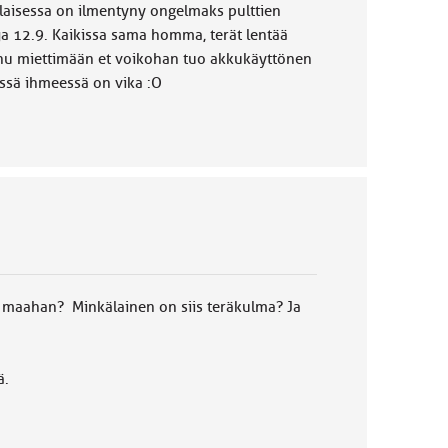
kkilaisessa on ilmentyny ongelmaks pulttien
ja 12.9. Kaikissa sama homma, terät lentää
nu miettimään et voikohan tuo akkukäyttönen
missä ihmeessä on vika :O
ttaa maahan? Minkälainen on siis teräkulma? Ja
ä.