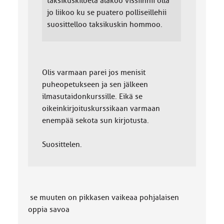
taksikuskiloeta alakoo vissiinnii olla
jo liikoo ku se puatero polliseillehii
suosittelloo taksikuskin hommoo.
Olis varmaan parei jos menisit
puheopetukseen ja sen jälkeen
ilmasutaidonkurssille. Eikä se
oikeinkirjoituskurssikaan varmaan
enempää sekota sun kirjotusta.
Suosittelen.
se muuten on pikkasen vaikeaa pohjalaisen
oppia savoa