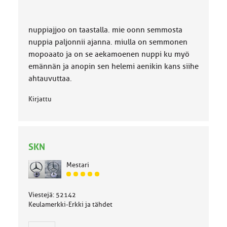
nuppiajjoo on taastalla. mie oonn semmosta
nuppia paljonnii ajanna. miulla on semmonen
mopoaato ja on se aekamoenen nuppi ku myö
emännän ja anopin sen helemi aenikin kans siihe
ahtauvuttaa.
Kirjattu
SKN
Mestari
J
ä
Viestejä: 52142
s
Keulamerkki-Erkki ja tähdet
e
n
r