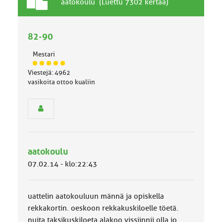
T
A
aatokoulu (Luettu 7302 kertaa)
a
i
v
h
a
82-90
e
l
l
Mestari
i
J
n
Viestejä: 4962
ä
e
vasikoita ottoo kualiin
s
n
e
a
n
i
r
h
y
e
h
m
aatokoulu
ä
l
07.02.14 - klo:22:43
u
o
k
uattelin aatokouluun männä ja opiskella
k
a
rekkakortin. oeskoon rekkakuskiloelle töetä.
:
nuita taksikuskiloeta alakoo vissiinnii olla jo