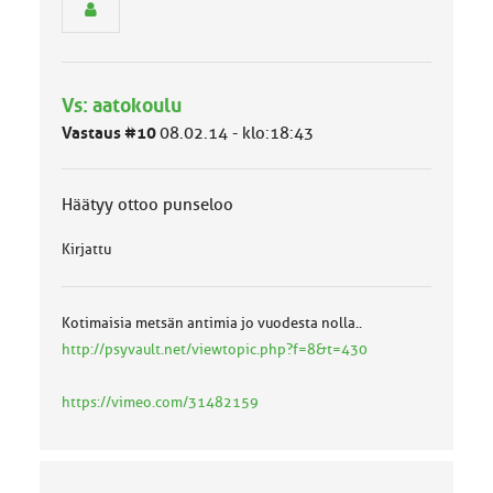
y
h
m
ä
l
Vs: aatokoulu
u
Vastaus #10
08.02.14 - klo:18:43
o
k
k
Häätyy ottoo punseloo
a
:
Kirjattu
Kotimaisia metsän antimia jo vuodesta nolla..
http://psyvault.net/viewtopic.php?f=8&t=430
https://vimeo.com/31482159