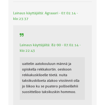
o
k
k
Lainaus käyttäjältä: Agraaari - 07.02.14 -
a
klo:23:37
:
Lainaus käyttäjältä: 82-90 - 07.02.14 -
klo:22:43
uattelin aatokouluun männä ja
opiskella rekkakortin. oeskoon
rekkakuskiloelle töetä. nuita
taksikuskiloeta alakoo vissiinnii olla
jo liikoo ku se puatero polliseillehii
suosittelloo taksikuskin hommoo.