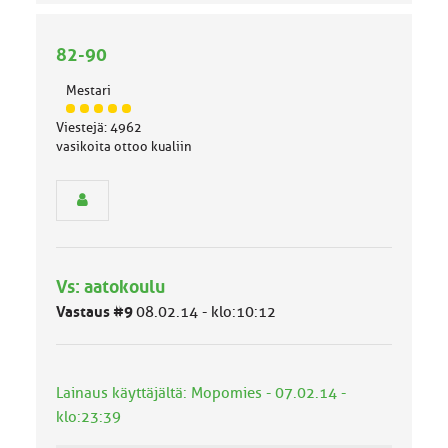
82-90
Mestari
J
Viestejä: 4962
ä
vasikoita ottoo kualiin
s
e
n
r
y
h
m
Vs: aatokoulu
ä
l
Vastaus #9
08.02.14 - klo:10:12
u
o
k
k
Lainaus käyttäjältä: Mopomies - 07.02.14 -
a
klo:23:39
: