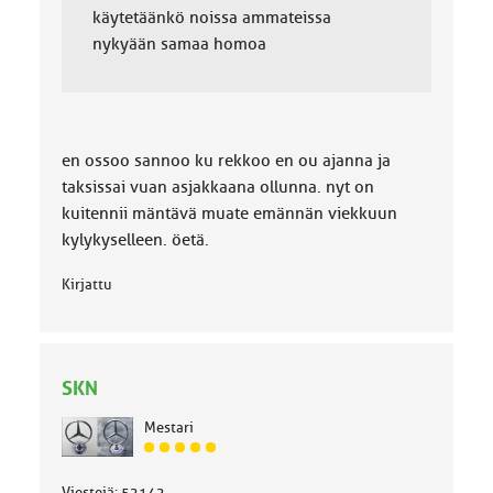
käytetäänkö noissa ammateissa
nykyään samaa homoa
en ossoo sannoo ku rekkoo en ou ajanna ja
taksissai vuan asjakkaana ollunna. nyt on
kuitennii mäntävä muate emännän viekkuun
kylykyselleen. öetä.
Kirjattu
SKN
Mestari
J
ä
Viestejä: 52142