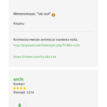
Nimenomaan, "sie out"
Kirjattu
Kotimaisia metsän antimia jo vuodesta nolla..
http://psyvault.net/viewtopic.php?f=8&t=430
https://vimeo.com/31482159
antik
Konkari
J
Viestejä: 1379
ä
s
e