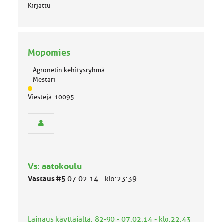
Kirjattu
Mopomies
Agronetin kehitysryhmä
Mestari
J
Viestejä: 10095
ä
s
e
n
r
y
h
Vs: aatokoulu
m
ä
Vastaus #5
07.02.14 - klo:23:39
l
u
o
k
Lainaus käyttäjältä: 82-90 - 07.02.14 - klo:22:43