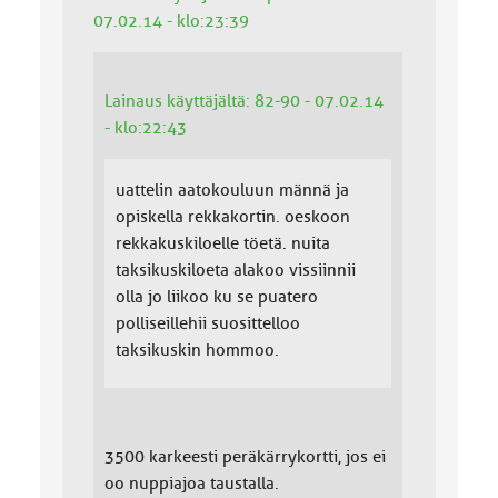
07.02.14 - klo:23:39
Lainaus käyttäjältä: 82-90 - 07.02.14
- klo:22:43
uattelin aatokouluun männä ja
opiskella rekkakortin. oeskoon
rekkakuskiloelle töetä. nuita
taksikuskiloeta alakoo vissiinnii
olla jo liikoo ku se puatero
polliseillehii suosittelloo
taksikuskin hommoo.
3500 karkeesti peräkärrykortti, jos ei
oo nuppiajoa taustalla.