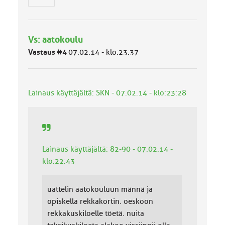
n
r
y
h
Vs: aatokoulu
m
ä
Vastaus #4
07.02.14 - klo:23:37
l
u
o
k
Lainaus käyttäjältä: SKN - 07.02.14 - klo:23:28
k
a
:
Lainaus käyttäjältä: 82-90 - 07.02.14 -
klo:22:43
uattelin aatokouluun männä ja
opiskella rekkakortin. oeskoon
rekkakuskiloelle töetä. nuita