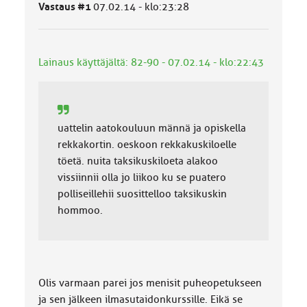
Vastaus #1
07.02.14 - klo:23:28
o
k
k
a
Lainaus käyttäjältä: 82-90 - 07.02.14 - klo:22:43
:
uattelin aatokouluun männä ja opiskella
rekkakortin. oeskoon rekkakuskiloelle
töetä. nuita taksikuskiloeta alakoo
vissiinnii olla jo liikoo ku se puatero
polliseillehii suosittelloo taksikuskin
hommoo.
Olis varmaan parei jos menisit puheopetukseen
ja sen jälkeen ilmasutaidonkurssille. Eikä se