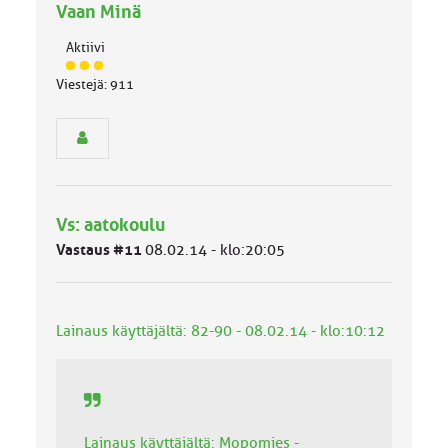
Vaan Minä
Aktiivi
J
Viestejä: 911
ä
s
e
n
r
y
h
Vs: aatokoulu
m
ä
Vastaus #11
08.02.14 - klo:20:05
l
u
o
k
Lainaus käyttäjältä: 82-90 - 08.02.14 - klo:10:12
k
a
:
Lainaus käyttäjältä: Mopomies -