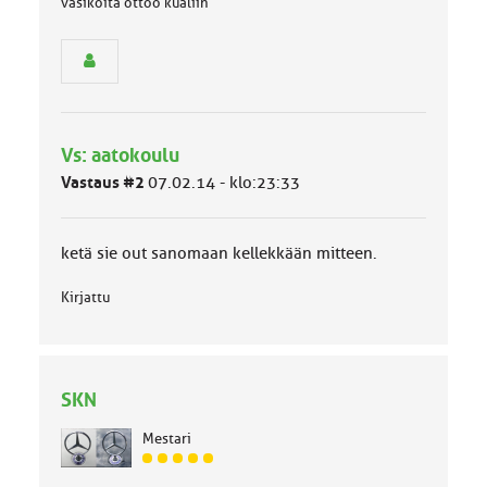
vasikoita ottoo kualiin
s
e
n
r
y
h
m
Vs: aatokoulu
ä
l
Vastaus #2
07.02.14 - klo:23:33
u
o
k
ketä sie out sanomaan kellekkään mitteen.
k
a
:
Kirjattu
SKN
Mestari
J
ä