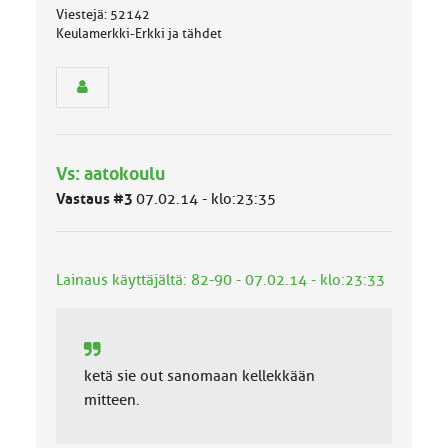
Viestejä: 52142
s
Keulamerkki-Erkki ja tähdet
e
n
r
y
h
m
ä
l
Vs: aatokoulu
u
Vastaus #3
07.02.14 - klo:23:35
o
k
k
a
Lainaus käyttäjältä: 82-90 - 07.02.14 - klo:23:33
:
ketä sie out sanomaan kellekkään
mitteen.