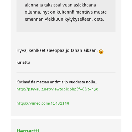
ajanna ja taksissai vuan asjakkaana
ollunna. nyt on kuitennii mäntävä muate
emännän viekkuun kylykyselleen. öetä.
Hyvä, kehikset sleeppaa jo tähän aikaan.
Kirjattu
Kotimaisia metsän antimia jo vuodesta nolla..
http://psyvault.net/viewtopic.php?f=8&t=430
https://vimeo.com/31482159
Herpertti