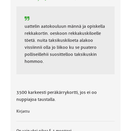
k
a
:
uattelin aatokouluun männä ja opiskella
rekkakortin. oeskoon rekkakuskiloelle
töetä. nuita taksikuskiloeta alakoo
vissiinnii olla jo liikoo ku se puatero
polliseillehii suosittelloo taksikuskin
hommoo.
3500 karkeesti peräkärrykortti, jos ei oo
nuppiajoa taustalla.
Kirjattu
On vain yksi oikea F-1 moottori.