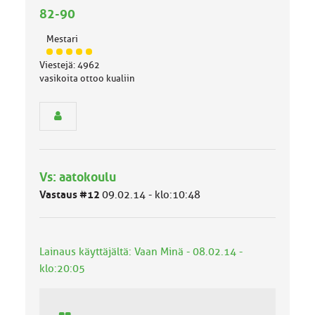
82-90
Mestari
J
Viestejä: 4962
ä
vasikoita ottoo kualiin
s
e
n
r
y
h
m
Vs: aatokoulu
ä
l
Vastaus #12
09.02.14 - klo:10:48
u
o
k
k
Lainaus käyttäjältä: Vaan Minä - 08.02.14 -
a
klo:20:05
: