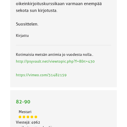
oikeinkirjoituskurssikaan varmaan enempää
sekota sun kirjotusta.
Suosittelen.
Kirjattu
Kotimaisia metsän antimia jo vuodesta nolla..
http://psyvault.net/viewtopic.php?f=8&t=430
https://vimeo.com/31482159
82-90
Mestari
J
Viestejä: 4962
ä