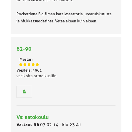
Rocketdyne F-1 ilman katalysaattoria, urearuiskutusta
ja hiukkassuodatinta. Vetää äkeen kuin äkeen.
82-90
Mestari
J
Viestejä: 4962
ä
vasikoita ottoo kualiin
s
e
n
r
y
h
m
Vs: aatokoulu
ä
l
Vastaus #6
07.02.14 - klo:23:41
u