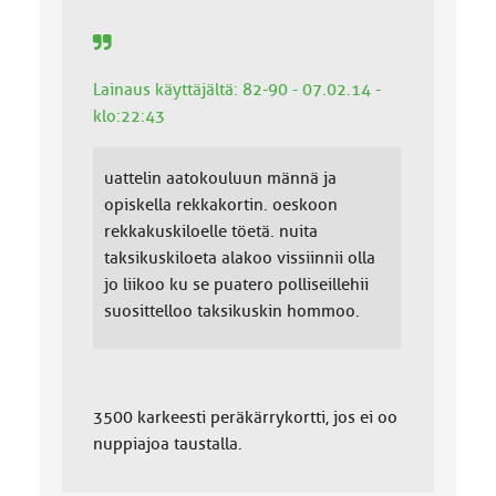
Lainaus käyttäjältä: 82-90 - 07.02.14 -
klo:22:43
uattelin aatokouluun männä ja
opiskella rekkakortin. oeskoon
rekkakuskiloelle töetä. nuita
taksikuskiloeta alakoo vissiinnii olla
jo liikoo ku se puatero polliseillehii
suosittelloo taksikuskin hommoo.
3500 karkeesti peräkärrykortti, jos ei oo
nuppiajoa taustalla.