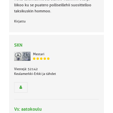
liikoo ku se puatero polliseillehii suosittelloo
taksikuskin hommoo.
Kirjattu
SKN
Mestari
J
ä
Viestejä: 52142
s
Keulamerkki-Erkki ja tähdet
e
n
r
y
h
m
ä
l
Vs: aatokoulu
u