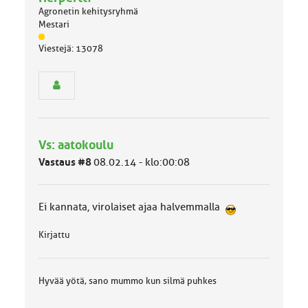
Agronetin kehitysryhmä
Mestari
J
Viestejä: 13078
ä
s
e
n
r
y
h
Vs: aatokoulu
m
ä
Vastaus #8
08.02.14 - klo:00:08
l
u
o
Ei kannata, virolaiset ajaa halvemmalla
k
k
Kirjattu
a
:
Hyvää yötä, sano mummo kun silmä puhkes