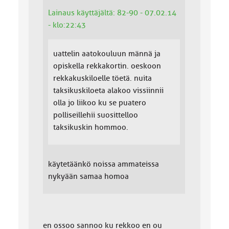
Lainaus käyttäjältä: 82-90 - 07.02.14
- klo:22:43
uattelin aatokouluun männä ja
opiskella rekkakortin. oeskoon
rekkakuskiloelle töetä. nuita
taksikuskiloeta alakoo vissiinnii
olla jo liikoo ku se puatero
polliseillehii suosittelloo
taksikuskin hommoo.
käytetäänkö noissa ammateissa
nykyään samaa homoa
en ossoo sannoo ku rekkoo en ou