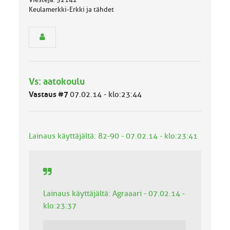
s
Keulamerkki-Erkki ja tähdet
e
n
r
y
h
m
ä
l
Vs: aatokoulu
u
Vastaus #7
07.02.14 - klo:23:44
o
k
k
a
Lainaus käyttäjältä: 82-90 - 07.02.14 - klo:23:41
:
Lainaus käyttäjältä: Agraaari - 07.02.14 -
klo:23:37