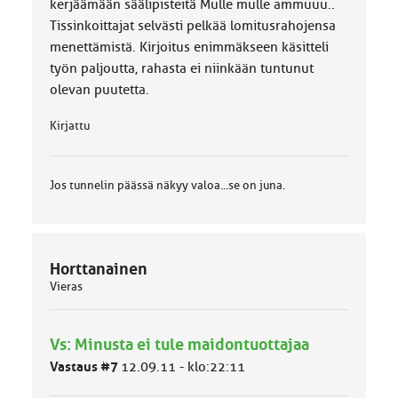
kerjäämään säälipisteitä Mulle mulle ammuuu..
:
Tissinkoittajat selvästi pelkää lomitusrahojensa
menettämistä. Kirjoitus enimmäkseen käsitteli
työn paljoutta, rahasta ei niinkään tuntunut
olevan puutetta.
Kirjattu
Jos tunnelin päässä näkyy valoa...se on juna.
Horttanainen
Vieras
Vs: Minusta ei tule maidontuottajaa
Vastaus #7
12.09.11 - klo:22:11