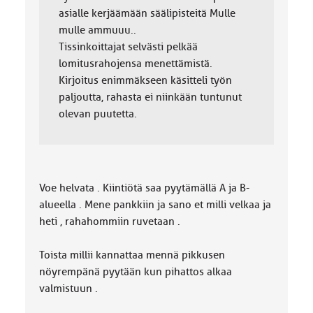
asialle kerjäämään säälipisteitä Mulle
mulle ammuuu..
Tissinkoittajat selvästi pelkää
lomitusrahojensa menettämistä.
Kirjoitus enimmäkseen käsitteli työn
paljoutta, rahasta ei niinkään tuntunut
olevan puutetta.
Voe helvata . Kiintiötä saa pyytämällä A ja B-
alueella . Mene pankkiin ja sano et milli velkaa ja
heti , rahahommiin ruvetaan .
Toista millii kannattaa mennä pikkusen
nöyrempänä pyytään kun pihattos alkaa
valmistuun .