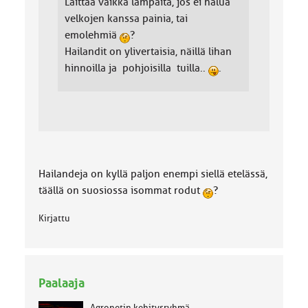
Laittaa vaikka lampaita, jos ei halua
velkojen kanssa painia, tai
emolehmiä
?
Hailandit on ylivertaisia, näillä lihan
hinnoilla ja pohjoisilla tuilla..
.
Hailandeja on kyllä paljon enempi siellä etelässä,
täällä on suosiossa isommat rodut
?
Kirjattu
Paalaaja
Agronetin kehitysryhmä