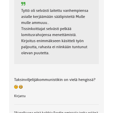
Tyttö oli selvästi laitettu vanhempiensa
asialle kerjäämään säälipisteitä Mulle
mulle ammuuu..
Tissinkoittajat selvästi pelkää
lomitusrahojensa menettämistä.
Kirjoitus enimmäkseen käsitteli työn
paljoutta, rahasta ei niinkään tuntunut
olevan puutetta.
Taksinviljelijäkommunistikin on vielä hengissä?
Kirjattu
"Ajatelkaapa niitä kaikkia Fordin omistajia jotka eräänä