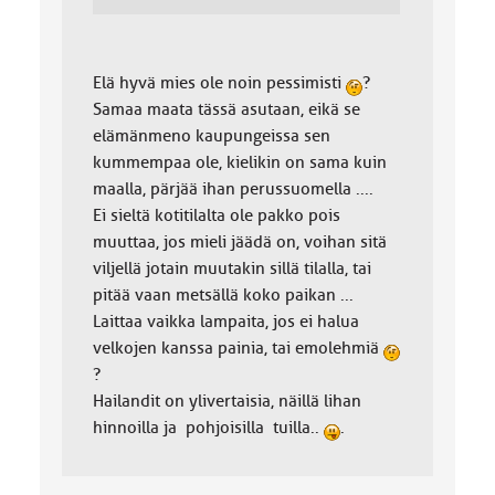
Elä hyvä mies ole noin pessimisti
?
Samaa maata tässä asutaan, eikä se
elämänmeno kaupungeissa sen
kummempaa ole, kielikin on sama kuin
maalla, pärjää ihan perussuomella ....
Ei sieltä kotitilalta ole pakko pois
muuttaa, jos mieli jäädä on, voihan sitä
viljellä jotain muutakin sillä tilalla, tai
pitää vaan metsällä koko paikan ...
Laittaa vaikka lampaita, jos ei halua
velkojen kanssa painia, tai emolehmiä
?
Hailandit on ylivertaisia, näillä lihan
hinnoilla ja pohjoisilla tuilla..
.