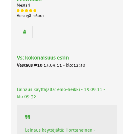
Mestari
J
Viestejä: 16901
ä
s
e
n
r
y
h
Vs: kokonaisuus esiin
m
ä
Vastaus #10
13.09.11 - klo:12:30
l
u
o
k
Lainaus käyttäjältä: emo-heikki - 13.09.11 -
k
klo:09:32
a
:
Lainaus käyttäjältä: Horttanainen -