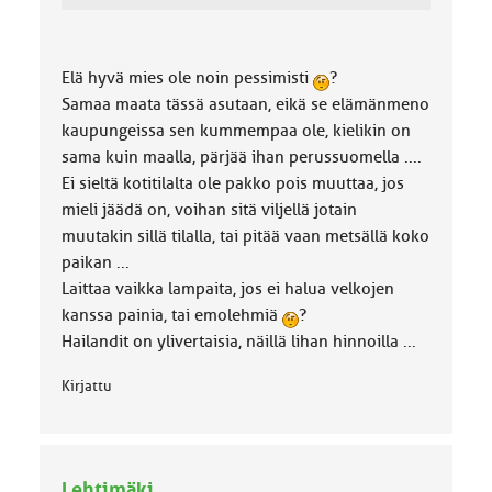
Elä hyvä mies ole noin pessimisti
?
Samaa maata tässä asutaan, eikä se elämänmeno
kaupungeissa sen kummempaa ole, kielikin on
sama kuin maalla, pärjää ihan perussuomella ....
Ei sieltä kotitilalta ole pakko pois muuttaa, jos
mieli jäädä on, voihan sitä viljellä jotain
muutakin sillä tilalla, tai pitää vaan metsällä koko
paikan ...
Laittaa vaikka lampaita, jos ei halua velkojen
kanssa painia, tai emolehmiä
?
Hailandit on ylivertaisia, näillä lihan hinnoilla ...
Kirjattu
Lehtimäki