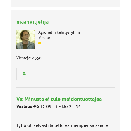
maanviljelija
Agronetin kehitysryhmä
Mestari
J
ä
s
Viestejä: 4350
e
n
r
y
h
m
ä
Vs: Minusta ei tule maidontuottajaa
l
u
Vastaus #6
12.09.11 - klo:21:55
o
k
k
Tyttö oli selvästi laitettu vanhempiensa asialle
a