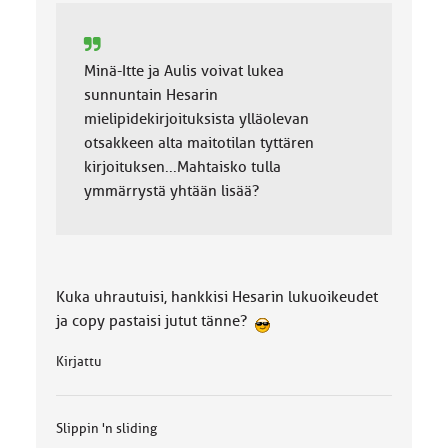
:
Minä-Itte ja Aulis voivat lukea
sunnuntain Hesarin
mielipidekirjoituksista ylläolevan
otsakkeen alta maitotilan tyttären
kirjoituksen...Mahtaisko tulla
ymmärrystä yhtään lisää?
Kuka uhrautuisi, hankkisi Hesarin lukuoikeudet
ja copy pastaisi jutut tänne?
Kirjattu
Slippin 'n sliding