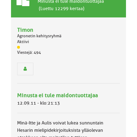
T
A
Minusta ei tule maidontuottajaa
a
i
(Luettu 12299 kertaa)
v
h
a
e
l
Timon
l
Agronetin kehitysryhmä
i
Aktiivi
n
J
e
Viestejä: 494
ä
n
s
a
e
i
n
h
r
e
y
h
Minusta ei tule maidontuottajaa
m
ä
12.09.11 - klo:21:13
l
u
o
Minä-Itte ja Aulis voivat lukea sunnuntain
k
k
Hesarin mielipidekirjoituksista ylläolevan
a