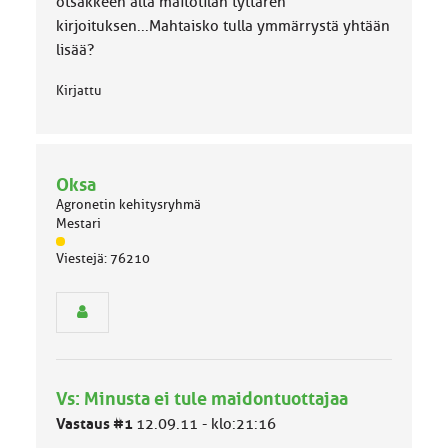
otsakkeen alta maitotilan tyttären
:
kirjoituksen...Mahtaisko tulla ymmärrystä yhtään
lisää?
Kirjattu
Oksa
Agronetin kehitysryhmä
Mestari
J
Viestejä: 76210
ä
s
e
n
r
y
h
Vs: Minusta ei tule maidontuottajaa
m
ä
Vastaus #1
12.09.11 - klo:21:16
l