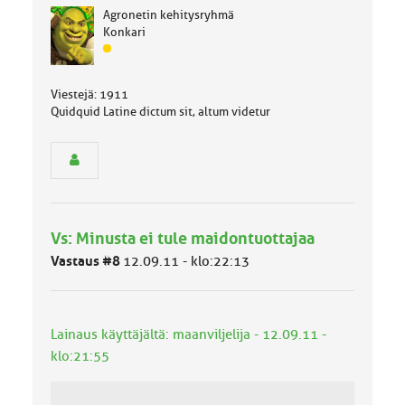
Agronetin kehitysryhmä
Konkari
J
ä
s
Viestejä: 1911
e
Quidquid Latine dictum sit, altum videtur
n
r
y
h
m
ä
l
Vs: Minusta ei tule maidontuottajaa
u
o
Vastaus #8
12.09.11 - klo:22:13
k
k
a
:
Lainaus käyttäjältä: maanviljelija - 12.09.11 -
klo:21:55