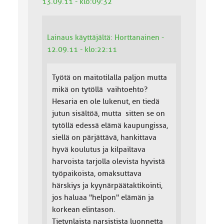
13.09.11 - klo:09:32
Lainaus käyttäjältä: Horttanainen -
12.09.11 - klo:22:11
Työtä on maitotilalla paljon mutta
mikä on tytöllä vaihtoehto?
Hesaria en ole lukenut, en tiedä
jutun sisältöä, mutta sitten se on
tytöllä edessä elämä kaupungissa,
siellä on pärjättävä, hankittava
hyvä koulutus ja kilpailtava
harvoista tarjolla olevista hyvistä
työpaikoista, omaksuttava
härskiys ja kyynärpäätaktikointi,
jos haluaa "helpon" elämän ja
korkean elintason.
Tietynlaista narsistista luonnetta