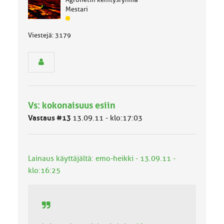
Mestari
J
ä
Viestejä: 3179
s
e
n
r
y
h
m
Vs: kokonaisuus esiin
ä
l
Vastaus #13
13.09.11 - klo:17:03
u
o
k
k
Lainaus käyttäjältä: emo-heikki - 13.09.11 -
a
klo:16:25
: