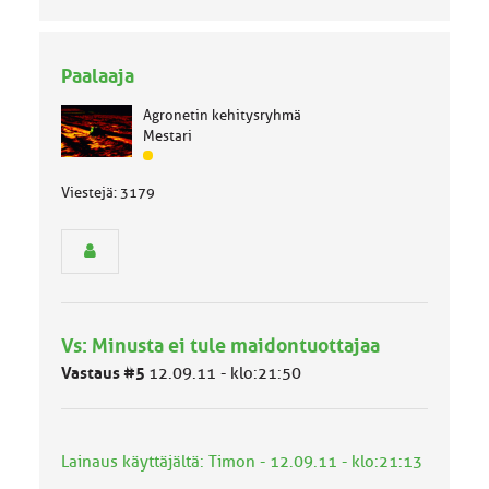
Paalaaja
Agronetin kehitysryhmä
Mestari
J
ä
Viestejä: 3179
s
e
n
r
y
h
m
Vs: Minusta ei tule maidontuottajaa
ä
l
Vastaus #5
12.09.11 - klo:21:50
u
o
k
k
Lainaus käyttäjältä: Timon - 12.09.11 - klo:21:13
a