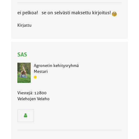
u
o
ei pelkoa! se on selvästi maksettu kirjoitus!
k
k
Kirjattu
a
:
SAS
Agronetin kehitysryhmä
Mestari
J
ä
s
Viestejä: 12800
e
Velehojen Veleho
n
r
y
h
m
ä
l