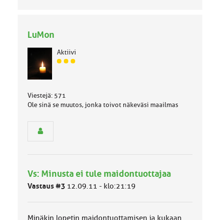
LuMon
Aktiivi
J
ä
s
e
Viestejä: 571
n
Ole sinä se muutos, jonka toivot näkeväsi maailmas
r
y
h
m
ä
l
u
Vs: Minusta ei tule maidontuottajaa
o
k
Vastaus #3
12.09.11 - klo:21:19
k
a
:
Minäkin lopetin maidontuottamisen ja kukaan