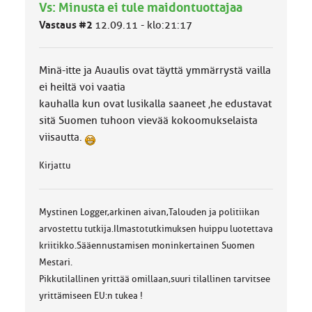
Vs: Minusta ei tule maidontuottajaa
u
o
Vastaus #2
12.09.11 - klo:21:17
k
k
a
Minä-itte ja Auaulis ovat täyttä ymmärrystä vailla
:
ei heiltä voi vaatia
kauhalla kun ovat lusikalla saaneet ,he edustavat
sitä Suomen tuhoon vievää kokoomukselaista
viisautta.
Kirjattu
Mystinen Logger,arkinen aivan,Talouden ja politiikan
arvostettu tutkija.Ilmastotutkimuksen huippu luotettava
kriitikko.Sääennustamisen moninkertainen Suomen
Mestari.
Pikkutilallinen yrittää omillaan,suuri tilallinen tarvitsee
yrittämiseen EU:n tukea !