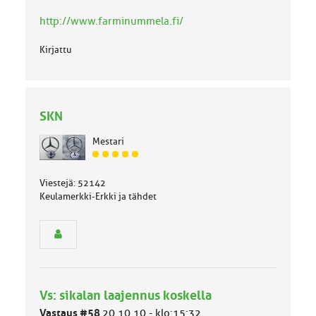
k
http://www.farminummela.fi/
a
:
Kirjattu
SKN
Mestari
J
ä
Viestejä: 52142
s
Keulamerkki-Erkki ja tähdet
e
n
r
y
h
m
ä
l
Vs: sikalan laajennus koskella
u
Vastaus #58
20.10.10 - klo:15:32