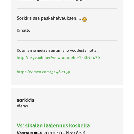
o
k
k
Sorkkis saa paskahalvauksen....
a
:
Kirjattu
Kotimaisia metsän antimia jo vuodesta nolla..
http://psyvault.net/viewtopic.php?f=8&t=430
https://vimeo.com/31482159
sorkkis
Vieras
Vs: sikalan laajennus koskella
Vastaus #59
20.10.10 - klo:18:56