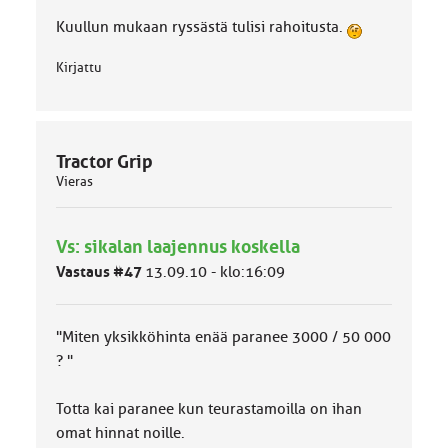
o
Kuullun mukaan ryssästä tulisi rahoitusta.
k
k
Kirjattu
a
:
Tractor Grip
Vieras
Vs: sikalan laajennus koskella
Vastaus #47
13.09.10 - klo:16:09
"Miten yksikköhinta enää paranee 3000 / 50 000
? "
Totta kai paranee kun teurastamoilla on ihan
omat hinnat noille.