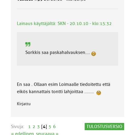
Lainaus käyttäjältä: SKN - 20.10.10 - klo:15:32
Sorkkis saa paskahalvauksen....
En saa . Ollaan esim Loimaalle tiedoitettu että
eikös kannattais tontti lahjoittaa ........
Kirjattu
Sivuja:
1
2
3
[
4
]
5
6
TULOSTUSVERSIO
« edellinen
seuraava »