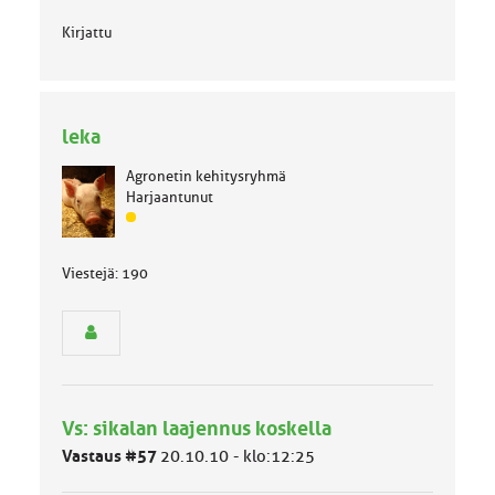
Kirjattu
leka
Agronetin kehitysryhmä
Harjaantunut
J
ä
s
Viestejä: 190
e
n
r
y
h
m
ä
Vs: sikalan laajennus koskella
l
u
Vastaus #57
20.10.10 - klo:12:25
o
k