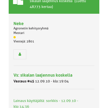
T
A
sikalan laajennus koskella (Luettu
a
i
48773 kertaa)
v
h
a
e
l
Neke
l
Agronetin kehitysryhmä
i
Mestari
n
J
e
Viestejä: 2801
ä
n
s
a
e
i
n
h
r
e
y
h
Vs: sikalan laajennus koskella
m
ä
Vastaus #45
12.09.10 - klo:19:04
l
u
o
k
Lainaus käyttäjältä: sorkkis - 12.09.10 -
k
klo:14:36
a