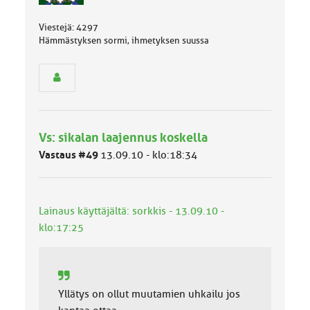
s
e
Viestejä: 4297
n
Hämmästyksen sormi, ihmetyksen suussa
r
y
h
m
ä
l
u
Vs: sikalan laajennus koskella
o
Vastaus #49
k
13.09.10 - klo:18:34
k
a
:
Lainaus käyttäjältä: sorkkis - 13.09.10 -
klo:17:25
Yllätys on ollut muutamien uhkailu jos