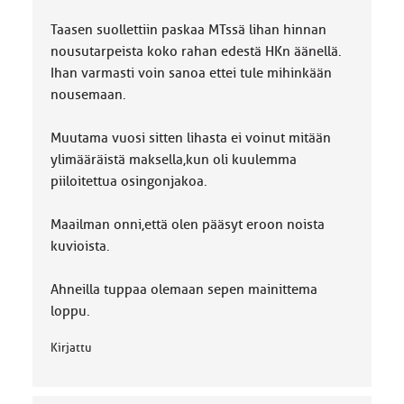
Taasen suollettiin paskaa MTssä lihan hinnan
nousutarpeista koko rahan edestä HKn äänellä.
Ihan varmasti voin sanoa ettei tule mihinkään
nousemaan.
Muutama vuosi sitten lihasta ei voinut mitään
ylimääräistä maksella,kun oli kuulemma
piiloitettua osingonjakoa.
Maailman onni,että olen pääsyt eroon noista
kuvioista.
Ahneilla tuppaa olemaan sepen mainittema
loppu.
Kirjattu