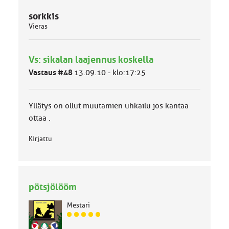
sorkkis
Vieras
Vs: sikalan laajennus koskella
Vastaus #48
13.09.10 - klo:17:25
Yllätys on ollut muutamien uhkailu jos kantaa
ottaa .
Kirjattu
pötsjölööm
Mestari
J
ä