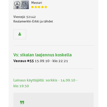
Mestari
J
ä
Viestejä: 52142
s
Keulamerkki-Erkki ja tähdet
e
n
r
y
h
m
ä
l
Vs: sikalan laajennus koskella
u
Vastaus #55
15.09.10 - klo:22:21
o
k
k
a
Lainaus käyttäjältä: sorkkis - 14.09.10 -
:
klo:19:50