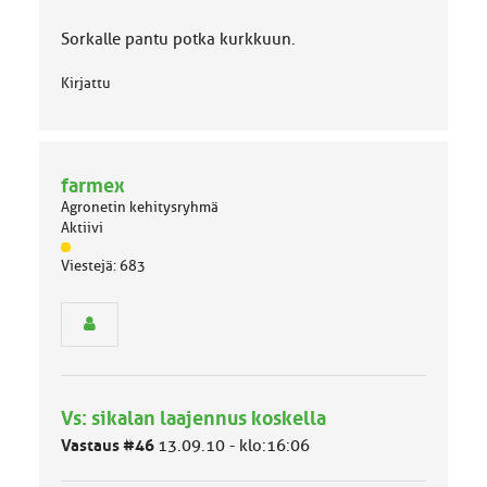
Sorkalle pantu potka kurkkuun.
Kirjattu
farmex
Agronetin kehitysryhmä
Aktiivi
J
Viestejä: 683
ä
s
e
n
r
y
h
Vs: sikalan laajennus koskella
m
ä
Vastaus #46
13.09.10 - klo:16:06
l
u