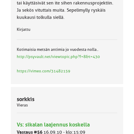
tai käyttäsivät sen ite sihen rakennusprojektiin.
Ja sekös vituttais muita. Sepelimylly ryskäis
kuukausi tolkulla siellä.
Kirjattu
Kotimaisia metsän antimia jo vuodesta nolla..
http://psyvault.net/viewtopic.php?f=8&t=430
https://vimeo.com/31482159
sorkkis
Vieras
Vs: sikalan laajennus koskella
Vastaus #56
16.09.10 - klo:15:09