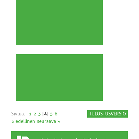
Sivuja:
1
2
3
[
4
]
5
6
TULOSTUSVERSIO
« edellinen
seuraava »