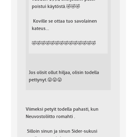
poistui käytöstä.🤣🤣🤣
Koville se ottaa tuo savolainen
kateus...
🤣🤣🤣🤣🤣🤣🤣🤣🤣🤣🤣🤣🤣🤣
Jos olisit ollut hiljaa, olisin todella
pettynyt.😛😛😛
Viimeksi petyit todella pahasti, kun
Neuvostoliitto romahti .
Silloin sinun ja sinun Sider-sukusi