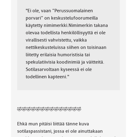
"Ei ole, vaan ”Perussuomalainen
porvari” on keskustelufoorumeilla
käytetty nimimerkki.Nimimerkin takana
olevaa todellista henkilöllisyyttä ei ole
virallisesti vahvistettu, vaikka
nettikeskusteluissa siihen on toisinaan
liitetty erilaisia humoristisia tai
spekulatiivisia koodinimiä ja väitteitä.
Sotilasarvoltaan kyseessä ei ole
todellinen kapteeni."
🤣🤣🤣🤣🤣🤣🤣🤣🤣🤣🤣🤣🤣🤣
Ehkä mun pitäisi liittää tänne kuva
sotilaspassistani, jossa ei ole ainuttakaan