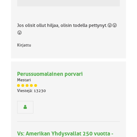
Jos olisit ollut hiljaa, olisin todella pettynyt.😛😛
😛
Kirjattu
Perussuomalainen porvari
Mestari
J
Viestejä: 13230
ä
s
e
n
r
y
h
Vs: Amerikan Yhdysvallat 250 vuotta -
m