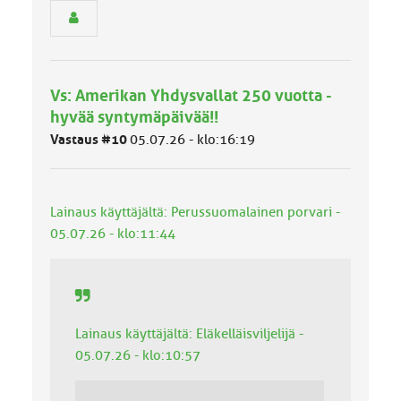
e
n
r
y
h
Vs: Amerikan Yhdysvallat 250 vuotta -
m
ä
hyvää syntymäpäivää!!
l
Vastaus #10
05.07.26 - klo:16:19
u
o
k
k
Lainaus käyttäjältä: Perussuomalainen porvari -
a
:
05.07.26 - klo:11:44
Lainaus käyttäjältä: Eläkelläisviljelijä -
05.07.26 - klo:10:57