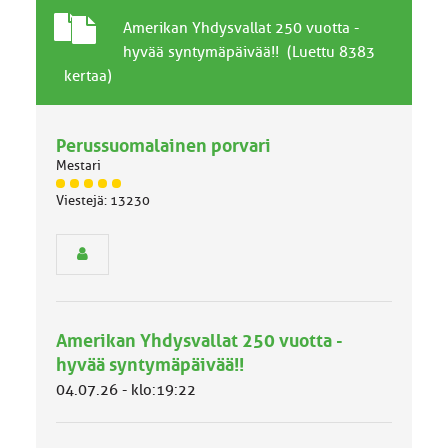
T
A
Amerikan Yhdysvallat 250 vuotta -
a
i
hyvää syntymäpäivää!! (Luettu 8383
v
h
kertaa)
a
e
l
l
Perussuomalainen porvari
i
n
Mestari
e
J
Viestejä: 13230
n
ä
a
s
i
e
h
n
r
e
y
h
Amerikan Yhdysvallat 250 vuotta -
m
ä
hyvää syntymäpäivää!!
l
04.07.26 - klo:19:22
u
o
k