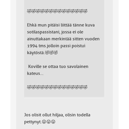
🤣🤣🤣🤣🤣🤣🤣🤣🤣🤣🤣🤣🤣🤣
Ehkä mun pitäisi liittää tänne kuva
sotilaspassistani, jossa ei ole
ainuttakaan merkintää sitten vuoden
1994 tms.jolloin passi poistui
käytöstä.🤣🤣🤣
Koville se ottaa tuo savolainen
kateus...
🤣🤣🤣🤣🤣🤣🤣🤣🤣🤣🤣🤣🤣🤣
Jos olisit ollut hiljaa, olisin todella
pettynyt.😛😛😛