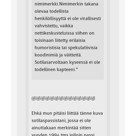
nimimerkki.Nimimerkin takana
olevaa todellista
henkilöllisyyttä ei ole virallisesti
vahvistettu, vaikka
nettikeskusteluissa siihen on
toisinaan liitetty erilaisia
humoristisia tai spekulatiivisia
koodinimiä ja väitteitä.
Sotilasarvoltaan kyseessä ei ole
todellinen kapteeni."
🤣🤣🤣🤣🤣🤣🤣🤣🤣🤣🤣🤣🤣🤣
Ehkä mun pitäisi liittää tänne kuva
sotilaspassistani, jossa ei ole
ainuttakaan merkintää sitten
vuoden 1994 tms.jolloin passi