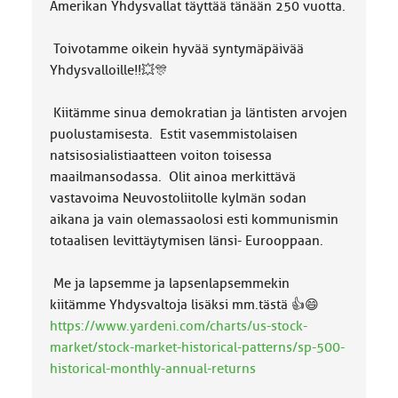
k
Amerikan Yhdysvallat täyttää tänään 250 vuotta.
a
:
Toivotamme oikein hyvää syntymäpäivää
Yhdysvalloille!!💥🎊
Kiitämme sinua demokratian ja läntisten arvojen
puolustamisesta. Estit vasemmistolaisen
natsisosialistiaatteen voiton toisessa
maailmansodassa. Olit ainoa merkittävä
vastavoima Neuvostoliitolle kylmän sodan
aikana ja vain olemassaolosi esti kommunismin
totaalisen levittäytymisen länsi- Eurooppaan.
Me ja lapsemme ja lapsenlapsemmekin
kiitämme Yhdysvaltoja lisäksi mm.tästä 👍😄
https://www.yardeni.com/charts/us-stock-
market/stock-market-historical-patterns/sp-500-
historical-monthly-annual-returns