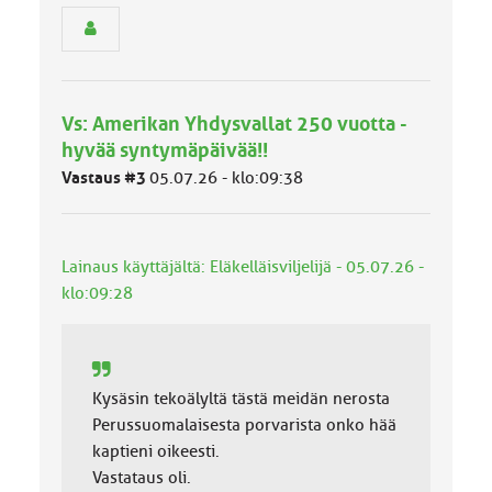
e
n
r
y
h
Vs: Amerikan Yhdysvallat 250 vuotta -
m
ä
hyvää syntymäpäivää!!
l
Vastaus #3
05.07.26 - klo:09:38
u
o
k
k
Lainaus käyttäjältä: Eläkelläisviljelijä - 05.07.26 -
a
:
klo:09:28
Kysäsin tekoälyltä tästä meidän nerosta
Perussuomalaisesta porvarista onko hää
kaptieni oikeesti.
Vastataus oli.