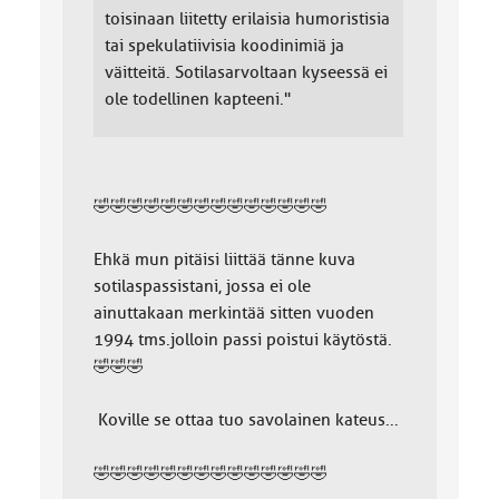
toisinaan liitetty erilaisia humoristisia
tai spekulatiivisia koodinimiä ja
väitteitä. Sotilasarvoltaan kyseessä ei
ole todellinen kapteeni."
🤣🤣🤣🤣🤣🤣🤣🤣🤣🤣🤣🤣🤣🤣
Ehkä mun pitäisi liittää tänne kuva
sotilaspassistani, jossa ei ole
ainuttakaan merkintää sitten vuoden
1994 tms.jolloin passi poistui käytöstä.
🤣🤣🤣
Koville se ottaa tuo savolainen kateus...
🤣🤣🤣🤣🤣🤣🤣🤣🤣🤣🤣🤣🤣🤣