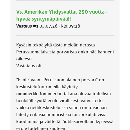
y
h
Vs: Amerikan Yhdysvallat 250 vuotta -
m
ä
hyvää syntymäpäivää!!
l
Vastaus #1
05.07.26 - klo:09:28
u
o
k
k
Kysäsin tekoälyltä tästä meidän nerosta
a
Perussuomalaisesta porvarista onko hää kaptieni
:
oikeesti.
Vastataus oli.
"Ei ole, vaan ”Perussuomalainen porvari” on
keskustelufoorumeilla käytetty
nimimerkki.Nimimerkin takana olevaa todellista
henkilöllisyyttä ei ole virallisesti vahvistettu,
vaikka nettikeskusteluissa siihen on toisinaan
liitetty erilaisia humoristisia tai spekulatiivisia
koodinimiä ja väitteitä. Sotilasarvoltaan kyseessä
ei ole todellinen kapteeni."