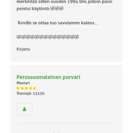
merkintää sitten vuoden 1994 tms.jolloin passi
poistui käytöstä.🤣🤣🤣
Koville se ottaa tuo savolainen kateus...
🤣🤣🤣🤣🤣🤣🤣🤣🤣🤣🤣🤣🤣🤣
Kirjattu
Perussuomalainen porvari
Mestari
J
Viestejä: 13230
ä
s
e
n
r
y
h