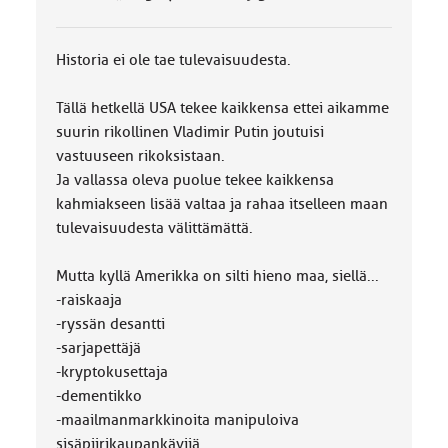
k
a
:
Historia ei ole tae tulevaisuudesta.
Tällä hetkellä USA tekee kaikkensa ettei aikamme
suurin rikollinen Vladimir Putin joutuisi
vastuuseen rikoksistaan.
Ja vallassa oleva puolue tekee kaikkensa
kahmiakseen lisää valtaa ja rahaa itselleen maan
tulevaisuudesta välittämättä.
Mutta kyllä Amerikka on silti hieno maa, siellä...
-raiskaaja
-ryssän desantti
-sarjapettäjä
-kryptokusettaja
-dementikko
-maailmanmarkkinoita manipuloiva
sisäpiirikaupankävijä