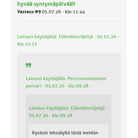
ä
hyvää syntymäpäivää!!
l
Vastaus #9
05.07.26 - klo:11:44
u
o
k
k
Lainaus käyttäjältä: Eläkelläisviljelijä - 05.07.26 -
a
:
klo:10:57
Lainaus käyttäjältä: Perussuomalainen
porvari - 05.07.26 - klo:09:38
Lainaus käyttäjältä: Eläkelläisviljelijä -
05.07.26 - klo:09:28
Kysäsin tekoälyltä tästä meidän