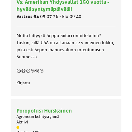
Vs: Amerikan Yhdysvallat 250 vuotta -
m
ä
hyvää syntymäpäivää!!
l
Vastaus #4
05.07.26 - klo:09:40
u
o
k
k
Mutta liittyykö Seppo Siitari onnitteluihin?
a
Tuskin, sillä USA oli aikanaan se viimeinen lukko,
:
joka esti Sepon ihannevaltion toteutumisen
Suomessa.
😄😄😄🎅🎅🎅
Kirjattu
Poropoliisi Hurskainen
Agronetin kehitysryhmä
Aktiivi
J