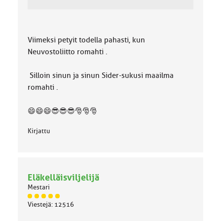
Viimeksi petyit todella pahasti, kun
Neuvostoliitto romahti .
Silloin sinun ja sinun Sider-sukusi maailma
romahti .
😄😄😄😎😎😎🎅🎅🎅
Kirjattu
Eläkelläisviljelijä
Mestari
J
Viestejä: 12516
ä
s