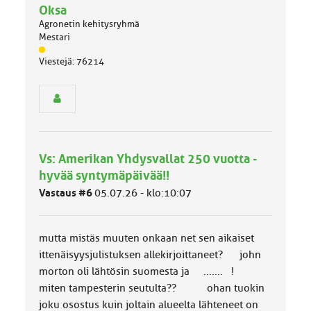
Oksa
Agronetin kehitysryhmä
Mestari
J
Viestejä: 76214
ä
s
e
n
r
y
h
Vs: Amerikan Yhdysvallat 250 vuotta -
m
ä
hyvää syntymäpäivää!!
l
Vastaus #6
05.07.26 - klo:10:07
u
o
k
k
mutta mistäs muuten onkaan net sen aikaiset
a
ittenäisyysjulistuksen allekirjoittaneet? john
:
morton oli lähtösin suomesta ja ....... !
miten tampesterin seutulta?? ohan tuokin
joku osostus kuin joltain alueelta lähteneet on