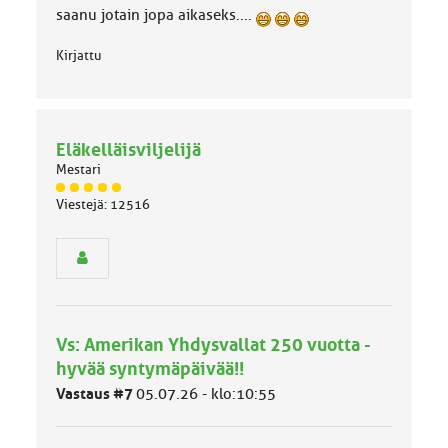
saanu jotain jopa aikaseks....
Kirjattu
Eläkelläisviljelijä
Mestari
J
Viestejä: 12516
ä
s
e
n
r
y
h
Vs: Amerikan Yhdysvallat 250 vuotta -
m
ä
hyvää syntymäpäivää!!
l
Vastaus #7
05.07.26 - klo:10:55
u
o
k