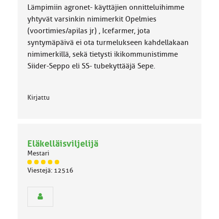
Lämpimiin agronet- käyttäjien onnitteluihimme
yhtyvät varsinkin nimimerkit Opelmies
(voortimies/apilas jr) , Icefarmer, jota
syntymäpäivä ei ota turmelukseen kahdellakaan
nimimerkillä, sekä tietysti ikikommunistimme
Siider-Seppo eli SS- tubekyttääjä Sepe.
Kirjattu
Eläkelläisviljelijä
Mestari
J
Viestejä: 12516
ä
s
e
n
r