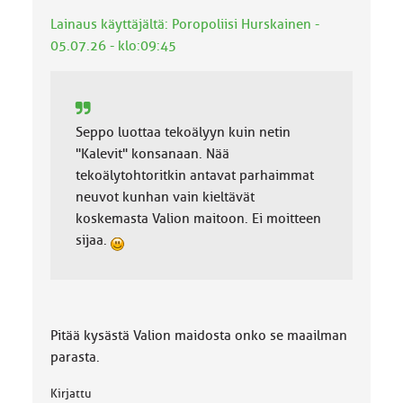
k
Lainaus käyttäjältä: Poropoliisi Hurskainen -
a
:
05.07.26 - klo:09:45
Seppo luottaa tekoälyyn kuin netin
"Kalevit" konsanaan. Nää
tekoälytohtoritkin antavat parhaimmat
neuvot kunhan vain kieltävät
koskemasta Valion maitoon. Ei moitteen
sijaa.
Pitää kysästä Valion maidosta onko se maailman
parasta.
Kirjattu