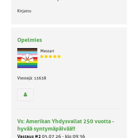
Kirjattu
Opelmies
Mestari
J
ä
s
e
Viestejä: 15638
n
r
y
h
m
ä
l
Vs: Amerikan Yhdysvallat 250 vuotta -
u
hyvää syntymäpäivää!!
o
k
Vastaus #2
05.07.26 - klo:09:36