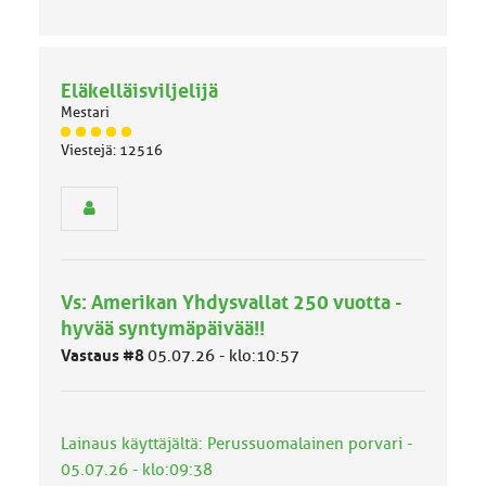
Eläkelläisviljelijä
Mestari
J
Viestejä: 12516
ä
s
e
n
r
y
h
Vs: Amerikan Yhdysvallat 250 vuotta -
m
ä
hyvää syntymäpäivää!!
l
Vastaus #8
05.07.26 - klo:10:57
u
o
k
k
Lainaus käyttäjältä: Perussuomalainen porvari -
a
:
05.07.26 - klo:09:38