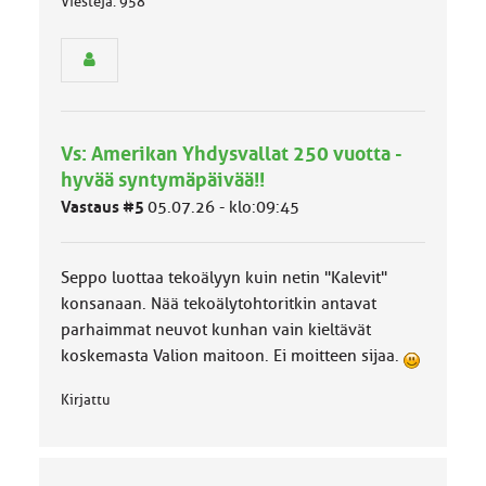
Viestejä: 958
ä
s
e
n
r
y
h
Vs: Amerikan Yhdysvallat 250 vuotta -
m
ä
hyvää syntymäpäivää!!
l
Vastaus #5
05.07.26 - klo:09:45
u
o
k
k
Seppo luottaa tekoälyyn kuin netin "Kalevit"
a
konsanaan. Nää tekoälytohtoritkin antavat
:
parhaimmat neuvot kunhan vain kieltävät
koskemasta Valion maitoon. Ei moitteen sijaa.
Kirjattu