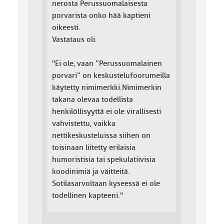
nerosta Perussuomalaisesta
porvarista onko hää kaptieni
oikeesti.
Vastataus oli.
"Ei ole, vaan ”Perussuomalainen
porvari” on keskustelufoorumeilla
käytetty nimimerkki.Nimimerkin
takana olevaa todellista
henkilöllisyyttä ei ole virallisesti
vahvistettu, vaikka
nettikeskusteluissa siihen on
toisinaan liitetty erilaisia
humoristisia tai spekulatiivisia
koodinimiä ja väitteitä.
Sotilasarvoltaan kyseessä ei ole
todellinen kapteeni."