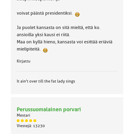
voivat päästä presidentiksi.
Ja puolet kansasta on sitä mieltä, että ko.
ansioilla yksi kausi ei riitä.
Maa on kyllä hieno, kansasta voi esittää eriäviä
mielipiteitä.
Kirjattu
It ain't over till the fat lady sings
Perussuomalainen porvari
Mestari
J
Viestejä: 13230
ä
s