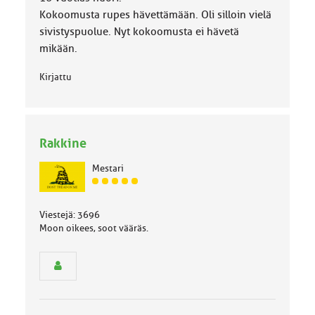
Kokoomusta rupes hävettämään. Oli silloin vielä
sivistyspuolue. Nyt kokoomusta ei hävetä
mikään.
Kirjattu
Rakkine
Mestari
J
ä
s
Viestejä: 3696
e
Moon oikees, soot vääräs.
n
r
y
h
m
ä