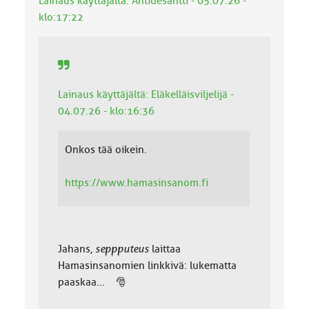
Lainaus käyttäjältä: Antidesantti - 05.07.26 -
a
:
klo:17:22
Lainaus käyttäjältä: Eläkelläisviljelijä -
04.07.26 - klo:16:36
Onkos tää oikein.
https://www.hamasinsanom.fi
Jahans,
seppputeus
laittaa
Hamasinsanomien linkkivä: lukematta
paaskaa... 🎅