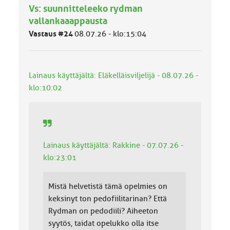
l
Vs: suunnitteleeko rydman
u
vallankaaappausta
o
k
Vastaus #24
08.07.26 - klo:15:04
k
a
:
Lainaus käyttäjältä: Eläkelläisviljelijä - 08.07.26 -
klo:10:02
Lainaus käyttäjältä: Rakkine - 07.07.26 -
klo:23:01
Mistä helvetistä tämä opelmies on
keksinyt ton pedofiilitarinan? Että
Rydman on pedodiili? Aiheeton
syytös, taidat opelukko olla itse