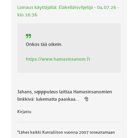
:
Lainaus käyttäjältä: Eläkelläisviljelijä - 04.07.26 -
klo:16:36
Onkos tää oikein.
https://www.hamasinsanom.fi
Jahans,
seppputeus
laittaa Hamasinsanomien
linkkivä: lukematta paaskaa... 🎅
Kirjattu
"Lähes kaikki Kuntaliiton vuonna 2007 toteuttamaan