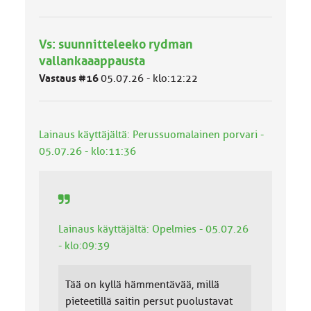
m
ä
l
Vs: suunnitteleeko rydman
u
vallankaaappausta
o
k
Vastaus #16
05.07.26 - klo:12:22
k
a
:
Lainaus käyttäjältä: Perussuomalainen porvari -
05.07.26 - klo:11:36
Lainaus käyttäjältä: Opelmies - 05.07.26
- klo:09:39
Tää on kyllä hämmentävää, millä
pieteetillä saitin persut puolustavat