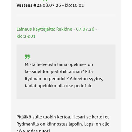
l
Vastaus #23
08.07.26 - klo:10:02
u
o
k
k
Lainaus käyttäjältä: Rakkine - 07.07.26 -
a
:
klo:23:01
Mistä helvetistä tämä opelmies on
keksinyt ton pedofiilitarinan? Että
Rydman on pedodiili? Aiheeton syytös,
taidat opelukko olla itse pedofiili.
Pitääkö sulle tuokin kertoa. Hesari se kertoi et
Rydmanilla on kiinnostus lapsiin. Lapsi on alle
16 vuotias nuori.