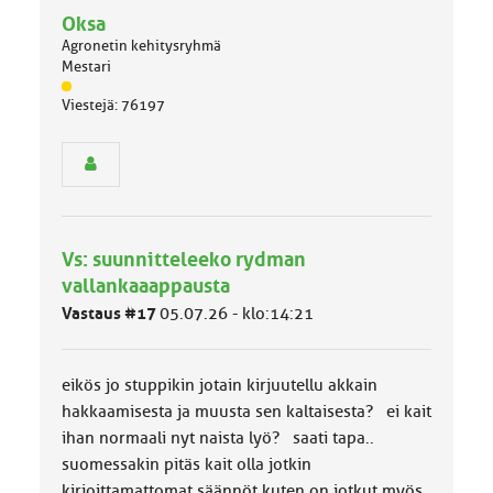
Oksa
Agronetin kehitysryhmä
Mestari
J
Viestejä: 76197
ä
s
e
n
r
y
h
Vs: suunnitteleeko rydman
m
ä
vallankaaappausta
l
Vastaus #17
05.07.26 - klo:14:21
u
o
k
k
eikös jo stuppikin jotain kirjuutellu akkain
a
hakkaamisesta ja muusta sen kaltaisesta? ei kait
:
ihan normaali nyt naista lyö? saati tapa..
suomessakin pitäs kait olla jotkin
kirjoittamattomat säännöt kuten on jotkut myös