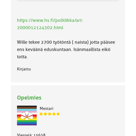
https://www.hs.fi/politiikka/art-
2000012124302.html
Wille tekee 2700 työtöntä ( naista) jotta pääsee
ens keväänä eduskuntaan. Isänmaallista eikö
totta.
Kirjattu
Opelmies
Mestari
J
ä
s
e
Viestejä: 15638