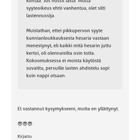
kohtaa. Jos nussit lasta mutta
syyteoikeus ehtii vanhentua, olet silti
lastennussija.
Muistathan, ettei pikkupervon syyte
kunnianloukkauksesta hesaria vastaan
menestynyt, eli kaikki mitä hesarin juttu
kertoi, oli olennaisilta osin totta.
Kokoomuksessa ei moista käytöstä
suvaittu, persuille lasten ahdistelu sopi
kuin nappi otsaan.
Et vastannut kysymykseeni, mutta en yllättynyt.
😎😎😎
Kirjattu