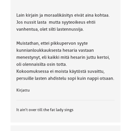
Lain kirjain ja moraalikäsitys eivät aina kohtaa.
Jos nussit lasta mutta syyteoikeus ehtii
vanhentua, olet silti lastennussija.
Muistathan, ettei pikkupervon syyte
kunnianloukkauksesta hesaria vastaan
menestynyt, eli kaikki mitä hesarin juttu kertoi,
oli olennaisilta osin totta.
Kokoomuksessa ei moista käytöstä suvaittu,
persuille lasten ahdistelu sopi kuin nappi otsaan.
Kirjattu
It ain't over till the fat lady sings