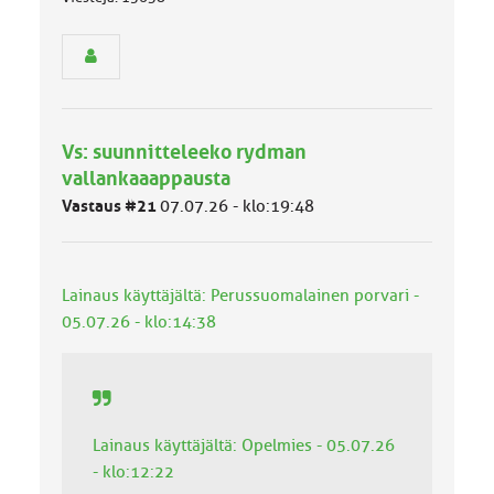
n
r
y
h
m
ä
l
Vs: suunnitteleeko rydman
u
vallankaaappausta
o
k
Vastaus #21
07.07.26 - klo:19:48
k
a
:
Lainaus käyttäjältä: Perussuomalainen porvari -
05.07.26 - klo:14:38
Lainaus käyttäjältä: Opelmies - 05.07.26
- klo:12:22