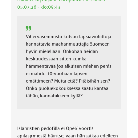
a
:
05.07.26 - klo:09:43
Vihervasemmisto kutsuu lapsiavioliittoja
kannattavia maahanmuuttajia Suomeen
hyvin mielellään. Onkohan heidän
keskuudessaan sitten kuinka
hämmentävää jos aikuisen miehen penis
ei mahdu 10-vuotiaan lapsen
emättimeen? Mutta että? Pitäisihän sen?
Onko puoluekokouksessa saatu kantaa
tähän, kannabikseen kyllä?
Islamistien pedofilia ei Opel/ voorti/
apilasjrmiestä häiritse, vaan hän jatkaa edelleen