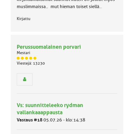
muslimmaissa.. mut hieman toiset siellä..
Kirjattu
Perussuomalainen porvari
Mestari
J
Viestejä: 13230
ä
s
e
n
r
y
h
Vs: suunnitteleeko rydman
m
ä
vallankaaappausta
l
Vastaus #18
05.07.26 - klo:14:38
u
o
k