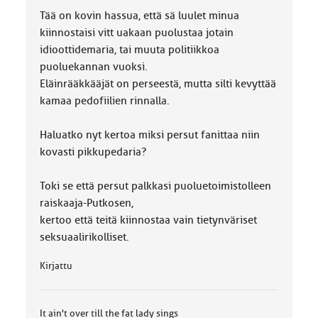
Tää on kovin hassua, että sä luulet minua
kiinnostaisi vitt uakaan puolustaa jotain
idioottidemaria, tai muuta politiikkoa
puoluekannan vuoksi.
Eläinrääkkääjät on perseestä, mutta silti kevyttää
kamaa pedofiilien rinnalla.
Haluatko nyt kertoa miksi persut fanittaa niin
kovasti pikkupedaria?
Toki se että persut palkkasi puoluetoimistolleen
raiskaaja-Putkosen,
kertoo että teitä kiinnostaa vain tietynväriset
seksuaalirikolliset.
Kirjattu
It ain't over till the fat lady sings