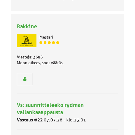
Rakkine
Mestari
J
ä
s
Viestejä: 3696
e
Moon oikees, soot vääräs.
n
r
y
h
m
ä
l
Vs: suunnitteleeko rydman
u
vallankaaappausta
o
k
Vastaus #22
07.07.26 - klo:23:01
k
a