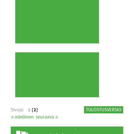
Sivuja:
1
[
2
]
TULOSTUSVERSIO
« edellinen
seuraava »