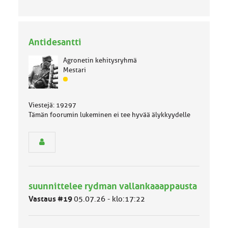
Antidesantti
Agronetin kehitysryhmä
Mestari
J
ä
s
Viestejä: 19297
e
Tämän foorumin lukeminen ei tee hyvää älykkyydelle
n
r
y
h
m
ä
l
suunnittelee rydman vallankaaappausta
u
o
Vastaus #19
05.07.26 - klo:17:22
k
k
a