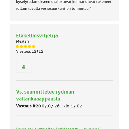
kyselytutkimukseen osallistuvat kunnat olivat tukeneet
jollain tavalla vesiosuuskuntien toimintaa."
Eläkelläisviljelijä
Mestari
J
Viestejä: 12512
ä
s
e
n
r
y
h
Vs: suunnittelee rydman
m
ä
vallankaaappausta
l
Vastaus #20
07.07.26 - klo:12:02
u
o
k
k