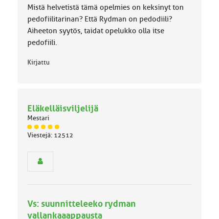
:
Mistä helvetistä tämä opelmies on keksinyt ton
pedofiilitarinan? Että Rydman on pedodiili?
Aiheeton syytös, taidat opelukko olla itse
pedofiili.
Kirjattu
Eläkelläisviljelijä
Mestari
J
Viestejä: 12512
ä
s
e
n
r
y
h
Vs: suunnitteleeko rydman
m
ä
vallankaaappausta