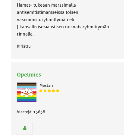
Hamas- tukeaan marssimalla
antisemitistimarsseissa toisen
vasemmistoryhmittymän eli
( kansallis)sosialistisen uusnatsiryhmittymän
rinnalla.
Kirjattu
Opelmies
Mestari
J
ä
s
e
Viestejä: 15638
n
r
y
h