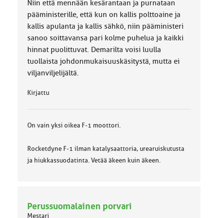
Niin että mennään kesärantaan ja purnataan
pääministerille, että kun on kallis polttoaine ja
kallis apulanta ja kallis sähkö, niin pääministeri
sanoo soittavansa pari kolme puhelua ja kaikki
hinnat puolittuvat. Demarilta voisi luulla
tuollaista johdonmukaisuuskäsitystä, mutta ei
viljanviljelijältä.
Kirjattu
On vain yksi oikea F-1 moottori.
Rocketdyne F-1 ilman katalysaattoria, urearuiskutusta
ja hiukkassuodatinta. Vetää äkeen kuin äkeen.
Perussuomalainen porvari
Mestari