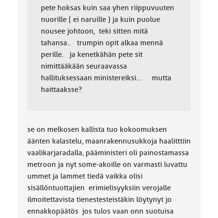
pete hoksas kuin saa yhen riippuvuuten
nuorille ( ei naruille ) ja kuin puolue
nousee johtoon, teki sitten mitä
tahansa.. trumpin opit alkaa mennä
perille. ja kenetkähän pete sit
nimittääkään seuraavassa
hallituksessaan ministereiksi... mutta
haittaaksse?
se on melkosen kallista tuo kokoomuksen
äänten kalastelu, maanrakennusukkoja haalitttiin
vaalikarjaradalla, pääministeri oli painostamassa
metroon ja nyt some-akoille on varmasti luvattu
ummet ja lammet tiedä vaikka olisi
sisällöntuottajien erimielisyyksiin verojalle
ilmoitettavista tienestesteistäkin löytynyt jo
ennakkopäätös jos tulos vaan onn suotuisa