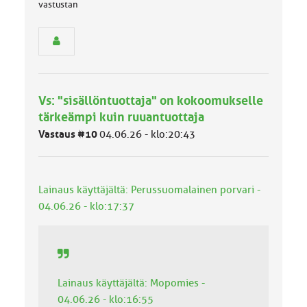
vastustan
n
r
y
h
m
ä
l
Vs: "sisällöntuottaja" on kokoomukselle
u
tärkeämpi kuin ruuantuottaja
o
k
Vastaus #10
04.06.26 - klo:20:43
k
a
:
Lainaus käyttäjältä: Perussuomalainen porvari -
04.06.26 - klo:17:37
Lainaus käyttäjältä: Mopomies -
04.06.26 - klo:16:55