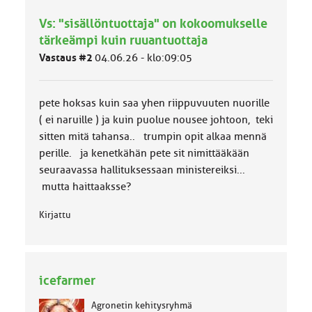
h
Vs: "sisällöntuottaja" on kokoomukselle
m
ä
tärkeämpi kuin ruuantuottaja
l
Vastaus #2
04.06.26 - klo:09:05
u
o
k
k
pete hoksas kuin saa yhen riippuvuuten nuorille
a
( ei naruille ) ja kuin puolue nousee johtoon, teki
:
sitten mitä tahansa.. trumpin opit alkaa mennä
perille. ja kenetkähän pete sit nimittääkään
seuraavassa hallituksessaan ministereiksi...
mutta haittaaksse?
Kirjattu
icefarmer
Agronetin kehitysryhmä