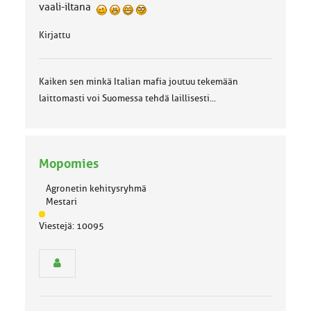
vaali-iltana
Kirjattu
Kaiken sen minkä Italian mafia joutuu tekemään
laittomasti voi Suomessa tehdä laillisesti...
Mopomies
Agronetin kehitysryhmä
Mestari
J
Viestejä: 10095
ä
s
e
n
r
y
h