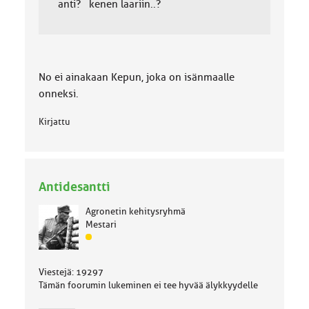
anti? kenen laariin..?
No ei ainakaan Kepun, joka on isänmaalle
onneksi.
Kirjattu
Antidesantti
Agronetin kehitysryhmä
Mestari
J
ä
s
Viestejä: 19297
e
Tämän foorumin lukeminen ei tee hyvää älykkyydelle
n
r