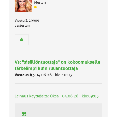
Mestari
J
ä
s
Viestejä: 29909
e
vastustan
n
r
y
h
m
ä
l
Vs: "sisällöntuottaja" on kokoomukselle
u
tärkeämpi kuin ruuantuottaja
o
k
Vastaus #3
04.06.26 - klo:10:03
k
a
:
Lainaus käyttäjältä: Oksa - 04.06.26 - klo:09:05