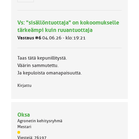
r
y
h
Vs: "sisällöntuottaja" on kokoomukselle
m
ä
tärkeämpi kuin ruuantuottaja
l
Vastaus #6
04.06.26 - klo:19:21
u
o
k
k
Taas tätä kepunillitystä.
a
Väärin sammutettu.
:
Ja kepuloista omanapaisuutta.
Kirjattu
Oksa
Agronetin kehitysryhmä
Mestari
J
Viestejä: 76197