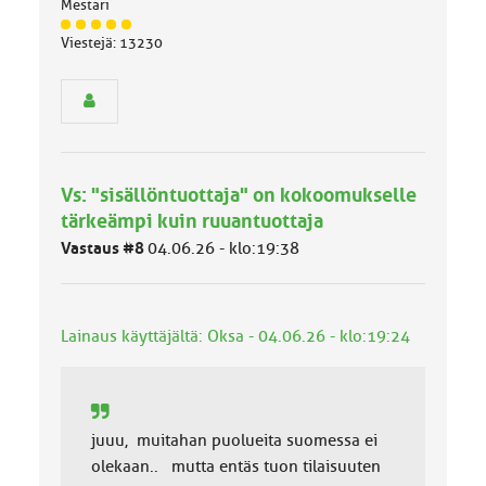
Mestari
J
Viestejä: 13230
ä
s
e
n
r
y
h
Vs: "sisällöntuottaja" on kokoomukselle
m
ä
tärkeämpi kuin ruuantuottaja
l
Vastaus #8
04.06.26 - klo:19:38
u
o
k
k
Lainaus käyttäjältä: Oksa - 04.06.26 - klo:19:24
a
:
juuu, muitahan puolueita suomessa ei
olekaan.. mutta entäs tuon tilaisuuten