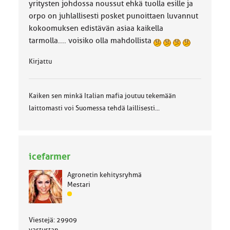
yritysten johdossa noussut ehkä tuolla esille ja
orpo on juhlallisesti posket punoittaen luvannut
kokoomuksen edistävän asiaa kaikella
tarmolla.... voisiko olla mahdollista
Kirjattu
Kaiken sen minkä Italian mafia joutuu tekemään
laittomasti voi Suomessa tehdä laillisesti...
icefarmer
Agronetin kehitysryhmä
Mestari
J
ä
s
Viestejä: 29909
e
vastustan