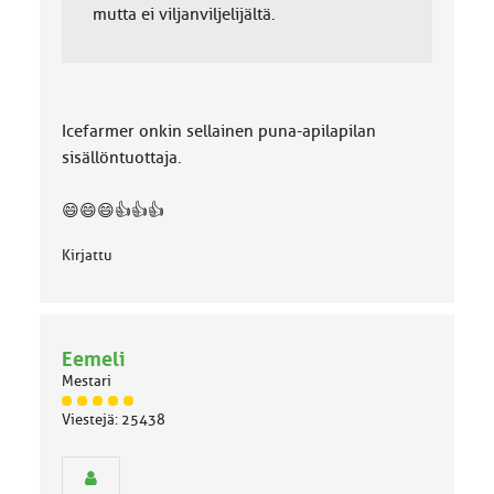
mutta ei viljanviljelijältä.
Icefarmer onkin sellainen puna-apilapilan
sisällöntuottaja.
😄😄😄👍👍👍
Kirjattu
Eemeli
Mestari
J
Viestejä: 25438
ä
s
e
n