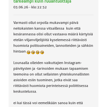
tärkeämpi kuin ruuantuottaja
o
k
03.06.26 - klo:22:52
k
a
:
Varmasti ollut orpolla mukavampi päivä
neitokaisten kanssa vitsaillessa kuin että
kesärannassa olisi ollut vastaava määrä kärtyisiä
etelän viljanviljelijöitä kyselemessä riittävästi
huomiota polttoaineiden, lannotteiden ja sähkön
hintaan
Lounaalla olleiden vaikuttajien Instagram-
päivitysten ja -tarinoiden mukaan tapaamisen
teemoina on ollut sellaisten yhteiskunnallisten
asioiden esiin tuominen, jotka eivät saa
riittävästi huomiota perinteisessä poliittisessa
keskustelussa.
ei kai tässä voi eemelikään sanoa kuin että