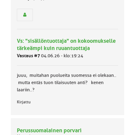
ä
s
e
n
r
y
h
Vs: "sisällöntuottaja" on kokoomukselle
m
ä
tärkeämpi kuin ruuantuottaja
l
Vastaus #7
04.06.26 - klo:19:24
u
o
k
k
juuu, muitahan puolueita suomessa ei olekaan..
a
mutta entäs tuon tilaisuuten anti? kenen
:
laariin..?
Kirjattu
Perussuomalainen porvari