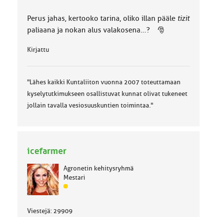
Perus jahas, kertooko tarina, oliko illan pääle
tizit
paliaana ja nokan alus valakosena...? 🎅
Kirjattu
"Lähes kaikki Kuntaliiton vuonna 2007 toteuttamaan
kyselytutkimukseen osallistuvat kunnat olivat tukeneet
jollain tavalla vesiosuuskuntien toimintaa."
icefarmer
Agronetin kehitysryhmä
Mestari
J
ä
s
Viestejä: 29909
e