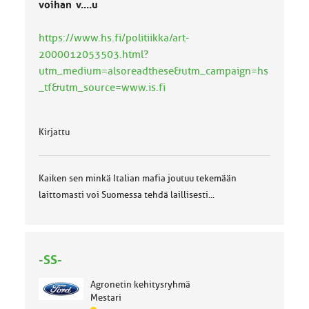
voihan v....u
https://www.hs.fi/politiikka/art-
2000012053503.html?
utm_medium=alsoreadthese&utm_campaign=hs
_tf&utm_source=www.is.fi
Kirjattu
Kaiken sen minkä Italian mafia joutuu tekemään
laittomasti voi Suomessa tehdä laillisesti...
-SS-
Agronetin kehitysryhmä
Mestari