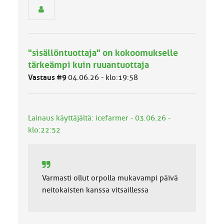
y
h
m
ä
l
"sisällöntuottaja" on kokoomukselle
u
tärkeämpi kuin ruuantuottaja
o
k
Vastaus #9
04.06.26 - klo:19:58
k
a
:
Lainaus käyttäjältä: icefarmer - 03.06.26 -
klo:22:52
Varmasti ollut orpolla mukavampi päivä
neitokaisten kanssa vitsaillessa