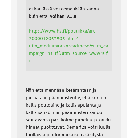
ei kai tässä voi eemelikään sanoa
kuin että
voihan v....u
https://www.hs.fi/politiikka/art-
2000012053503.html?
utm_medium=alsoreadthese&utm_ca
mpaign=hs_tf&utm_source=www.is.f
i
Niin että mennään kesärantaan ja
purnataan pääministerille, että kun on
kallis polttoaine ja kallis apulanta ja
kallis sähkö, niin pääministeri sanoo
soittavansa pari kolme puhelua ja kaikki
hinnat puolittuvat. Demarilta voisi luulla
tuollaista johdonmukaisuuskäsitystä,