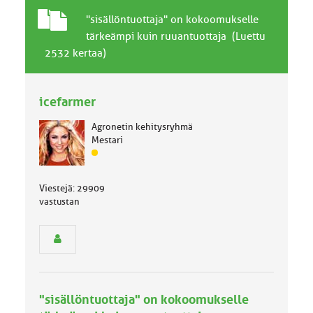
T
A
"sisällöntuottaja" on kokoomukselle
a
i
tärkeämpi kuin ruuantuottaja (Luettu
v
h
2532 kertaa)
a
e
l
l
icefarmer
i
n
Agronetin kehitysryhmä
e
Mestari
n
J
a
ä
i
s
h
Viestejä: 29909
e
e
vastustan
n
r
y
h
m
ä
l
"sisällöntuottaja" on kokoomukselle
u