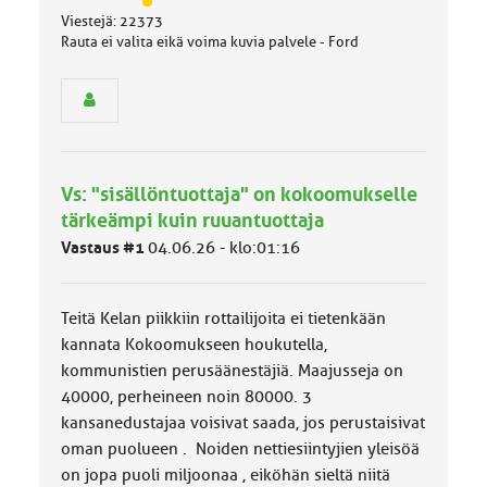
J
Viestejä: 22373
ä
Rauta ei valita eikä voima kuvia palvele - Ford
s
e
n
r
y
h
m
Vs: "sisällöntuottaja" on kokoomukselle
ä
l
tärkeämpi kuin ruuantuottaja
u
Vastaus #1
04.06.26 - klo:01:16
o
k
k
a
Teitä Kelan piikkiin rottailijoita ei tietenkään
:
kannata Kokoomukseen houkutella,
kommunistien perusäänestäjiä. Maajusseja on
40000, perheineen noin 80000. 3
kansanedustajaa voisivat saada, jos perustaisivat
oman puolueen . Noiden nettiesiintyjien yleisöä
on jopa puoli miljoonaa , eiköhän sieltä niitä