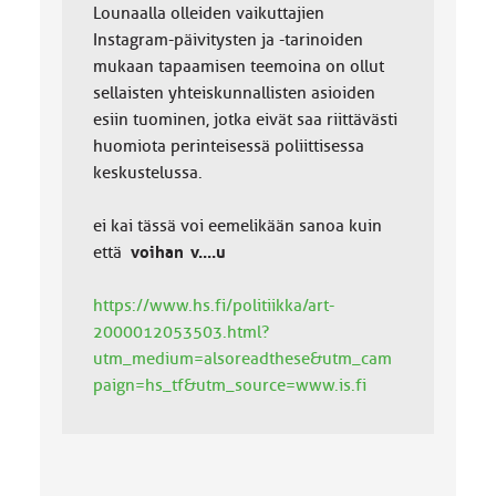
Lounaalla olleiden vaikuttajien
Instagram-päivitysten ja -tarinoiden
mukaan tapaamisen teemoina on ollut
sellaisten yhteiskunnallisten asioiden
esiin tuominen, jotka eivät saa riittävästi
huomiota perinteisessä poliittisessa
keskustelussa.
ei kai tässä voi eemelikään sanoa kuin
että
voihan v....u
https://www.hs.fi/politiikka/art-
2000012053503.html?
utm_medium=alsoreadthese&utm_cam
paign=hs_tf&utm_source=www.is.fi