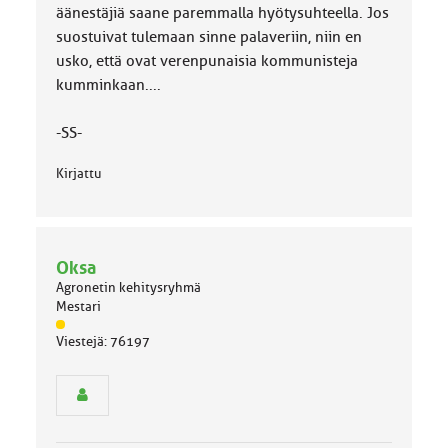
äänestäjiä saane paremmalla hyötysuhteella. Jos
suostuivat tulemaan sinne palaveriin, niin en
usko, että ovat verenpunaisia kommunisteja
kumminkaan....
-SS-
Kirjattu
Oksa
Agronetin kehitysryhmä
Mestari
J
Viestejä: 76197
ä
s
e
n
r
y