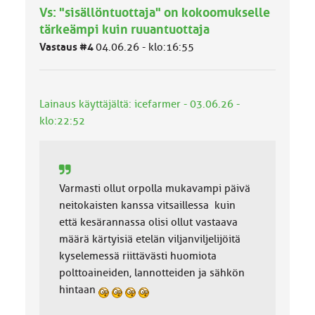
Vs: "sisällöntuottaja" on kokoomukselle
m
ä
tärkeämpi kuin ruuantuottaja
l
Vastaus #4
04.06.26 - klo:16:55
u
o
k
k
Lainaus käyttäjältä: icefarmer - 03.06.26 -
a
:
klo:22:52
Varmasti ollut orpolla mukavampi päivä
neitokaisten kanssa vitsaillessa kuin
että kesärannassa olisi ollut vastaava
määrä kärtyisiä etelän viljanviljelijöitä
kyselemessä riittävästi huomiota
polttoaineiden, lannotteiden ja sähkön
hintaan