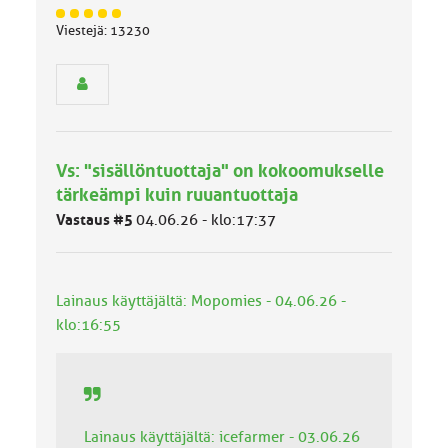
J
Viestejä: 13230
ä
s
e
n
r
y
h
Vs: "sisällöntuottaja" on kokoomukselle
m
ä
tärkeämpi kuin ruuantuottaja
l
Vastaus #5
04.06.26 - klo:17:37
u
o
k
k
Lainaus käyttäjältä: Mopomies - 04.06.26 -
a
:
klo:16:55
Lainaus käyttäjältä: icefarmer - 03.06.26