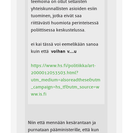
teemoina on ollut sellaisten
yhteiskunnallisten asioiden esiin
tuominen, jotka eivät saa
riittävästi huomiota perinteisessä
poliittisessa keskustelussa.
ei kai tässä voi eemelikään sanoa
kuin että
voihan v....u
https://www.hs.fi/politiikka/art-
2000012053503.html?
utm_medium=alsoreadthese&utm
_campaign=hs_tf&utm_source=w
ww.is.fi
Niin että mennään kesärantaan ja
purnataan pääministerille, että kun