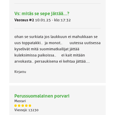
y
h
Vs: mitäs se sepe jättää...?
m
ä
Vastaus #2
10.01.25 - klo:17:32
l
u
o
ohan se surkiata jos laukkuun ei mahukkaan se
k
k
uus toppatakki.. ja monot.. uutessa uutisessa
a
kyselivät mitä suomimatkailijat jättää
:
kuleksimissa paikoissa.. ei kait mitään
arvokasta.. persaukisena ei kehtaa jättää....
Kirjattu
Perussuomalainen porvari
Mestari
J
Viestejä: 13230
ä