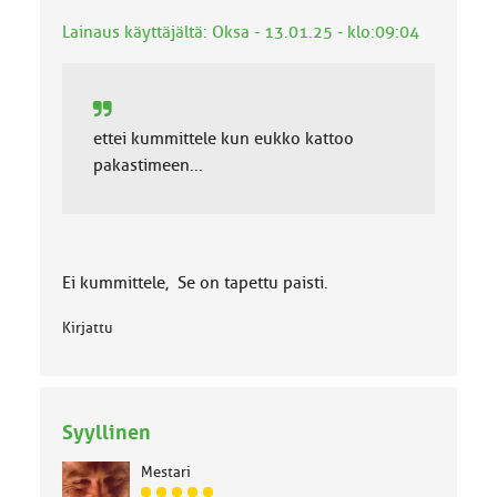
k
Lainaus käyttäjältä: Oksa - 13.01.25 - klo:09:04
k
a
:
ettei kummittele kun eukko kattoo
pakastimeen...
Ei kummittele, Se on tapettu paisti.
Kirjattu
Syyllinen
Mestari
J