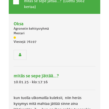
T
A
mitäs se sepe jättää...? (Luettu 3662
a
i
kertaa)
v
h
a
e
l
Oksa
l
Agronetin kehitysryhmä
i
Mestari
n
J
e
Viestejä: 76197
ä
n
s
a
e
i
n
h
r
e
y
h
mitäs se sepe jättää...?
m
ä
10.01.25 - klo:17:16
l
u
o
kun tuolla ulkomailla kuleksii, niin heräs
k
k
kysymys mitä mahtaa jättää sinne aina
a