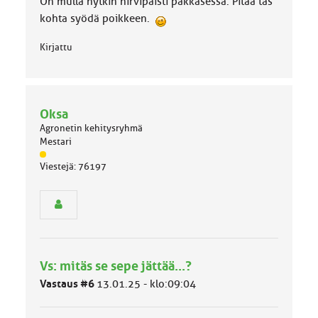
On mulla nytkin hirvipaisti pakkasessa. Pitää täs
kohta syödä poikkeen.
Kirjattu
Oksa
Agronetin kehitysryhmä
Mestari
J
Viestejä: 76197
ä
s
e
n
r
y
h
Vs: mitäs se sepe jättää...?
m
ä
Vastaus #6
13.01.25 - klo:09:04
l
u