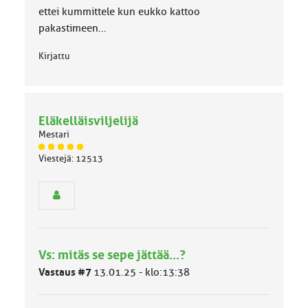
o
ettei kummittele kun eukko kattoo
k
k
pakastimeen...
a
:
Kirjattu
Eläkelläisviljelijä
Mestari
J
Viestejä: 12513
ä
s
e
n
r
y
h
Vs: mitäs se sepe jättää...?
m
ä
Vastaus #7
13.01.25 - klo:13:38
l
u
o