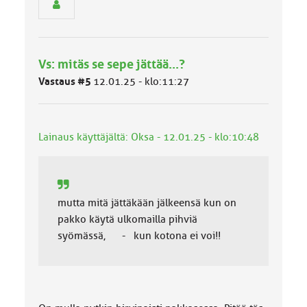
n
r
y
h
Vs: mitäs se sepe jättää...?
m
ä
Vastaus #5
12.01.25 - klo:11:27
l
u
o
k
Lainaus käyttäjältä: Oksa - 12.01.25 - klo:10:48
k
a
:
mutta mitä jättäkään jälkeensä kun on
pakko käytä ulkomailla pihviä
syömässä, - kun kotona ei voi!!