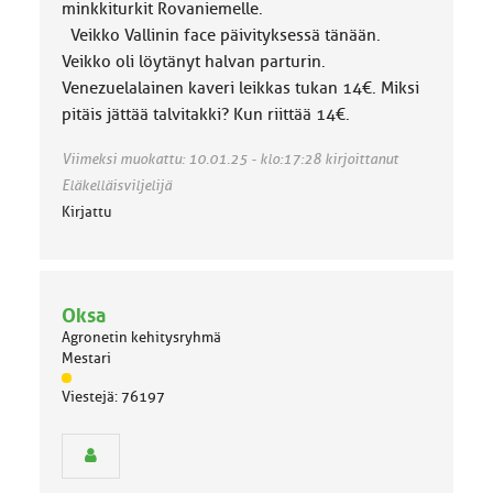
minkkiturkit Rovaniemelle.
Veikko Vallinin face päivityksessä tänään.
Veikko oli löytänyt halvan parturin.
Venezuelalainen kaveri leikkas tukan 14€. Miksi
pitäis jättää talvitakki? Kun riittää 14€.
Viimeksi muokattu: 10.01.25 - klo:17:28 kirjoittanut
Eläkelläisviljelijä
Kirjattu
Oksa
Agronetin kehitysryhmä
Mestari
J
Viestejä: 76197
ä
s
e
n
r