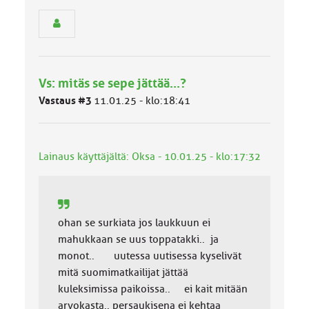
s
e
n
r
y
h
Vs: mitäs se sepe jättää...?
m
ä
Vastaus #3
11.01.25 - klo:18:41
l
u
o
k
Lainaus käyttäjältä: Oksa - 10.01.25 - klo:17:32
k
a
:
ohan se surkiata jos laukkuun ei
mahukkaan se uus toppatakki.. ja
monot.. uutessa uutisessa kyselivät
mitä suomimatkailijat jättää
kuleksimissa paikoissa.. ei kait mitään
arvokasta.. persaukisena ei kehtaa