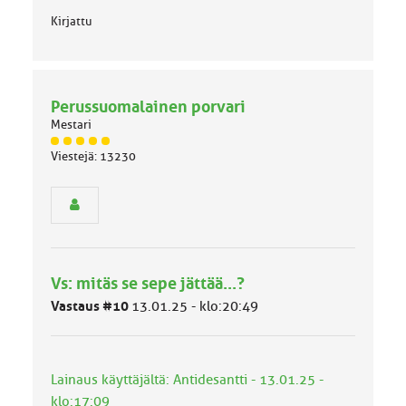
a
:
Kirjattu
Perussuomalainen porvari
Mestari
J
Viestejä: 13230
ä
s
e
n
r
y
h
Vs: mitäs se sepe jättää...?
m
ä
Vastaus #10
13.01.25 - klo:20:49
l
u
o
k
Lainaus käyttäjältä: Antidesantti - 13.01.25 -
k
klo:17:09
a