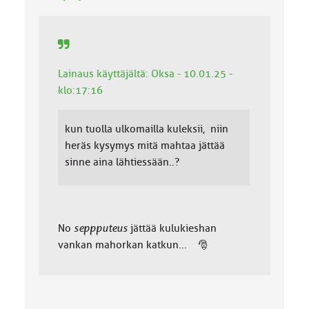
:
Lainaus käyttäjältä: Oksa - 10.01.25 -
klo:17:16
kun tuolla ulkomailla kuleksii, niin
heräs kysymys mitä mahtaa jättää
sinne aina lähtiessään..?
No
seppputeus
jättää kulukieshan
vankan mahorkan katkun... 🎅