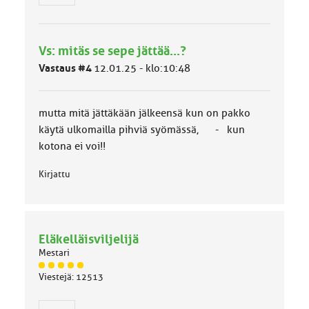
r
y
h
Vs: mitäs se sepe jättää...?
m
ä
Vastaus #4
12.01.25 - klo:10:48
l
u
o
mutta mitä jättäkään jälkeensä kun on pakko
k
k
käytä ulkomailla pihviä syömässä, - kun
a
kotona ei voi!!
:
Kirjattu
Eläkelläisviljelijä
Mestari
J
Viestejä: 12513
ä
s
e