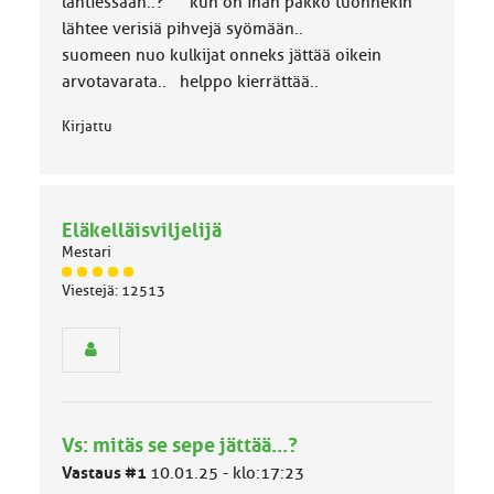
lähtiessään..? kun on ihan pakko tuonnekin
:
lähtee verisiä pihvejä syömään..
suomeen nuo kulkijat onneks jättää oikein
arvotavarata.. helppo kierrättää..
Kirjattu
Eläkelläisviljelijä
Mestari
J
Viestejä: 12513
ä
s
e
n
r
y
h
Vs: mitäs se sepe jättää...?
m
ä
Vastaus #1
10.01.25 - klo:17:23
l