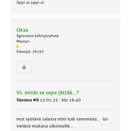
Jippi-ai-jippi-oi
Oksa
Agronetin kehitysryhmä
Mestari
J
Viestejä: 76197
ä
s
e
n
r
y
h
Vs: mitäs se sepe jättää...?
m
ä
Vastaus #9
13.01.25 - klo:16:40
l
u
o
mut syötävä salassa ettei tule sanomista... tai
k
k
vietävä mukana ulkomaille...