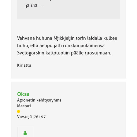
jättää....
Vahvana huhuna Mjikkjeljin torin laidalla kulkee
huhu, että Seppo jätti runkkunaulaimensa
Svetogorskin kattotuoliin päälle ruostumaan.
Kirjattu
Oksa
Agronetin kehitysryhmä
Mestari
J
Viestejä: 76197
ä
s
e
n