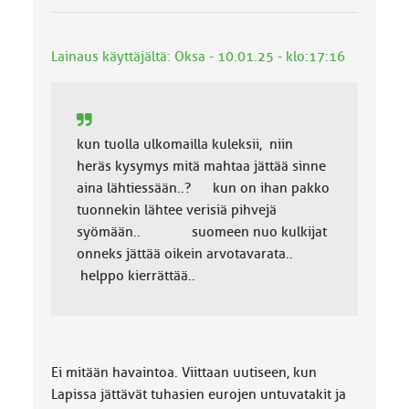
u
o
k
Lainaus käyttäjältä: Oksa - 10.01.25 - klo:17:16
k
a
:
kun tuolla ulkomailla kuleksii, niin
heräs kysymys mitä mahtaa jättää sinne
aina lähtiessään..? kun on ihan pakko
tuonnekin lähtee verisiä pihvejä
syömään.. suomeen nuo kulkijat
onneks jättää oikein arvotavarata..
helppo kierrättää..
Ei mitään havaintoa. Viittaan uutiseen, kun
Lapissa jättävät tuhasien eurojen untuvatakit ja