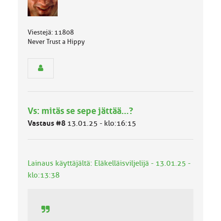
ä
s
e
Viestejä: 11808
n
Never Trust a Hippy
r
y
h
m
ä
l
u
Vs: mitäs se sepe jättää...?
o
k
Vastaus #8
13.01.25 - klo:16:15
k
a
:
Lainaus käyttäjältä: Eläkelläisviljelijä - 13.01.25 -
klo:13:38