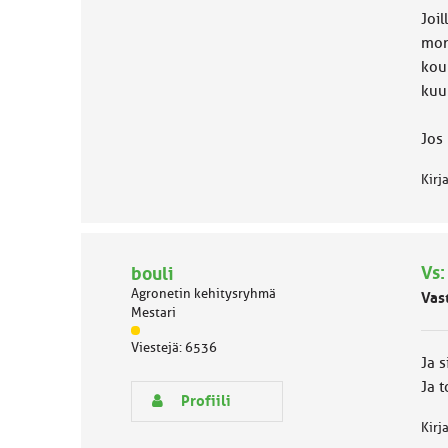
Joi
k
a
mon
:
kou
kuu
Jos 
Kirj
Vs:
bouli
Agronetin kehitysryhmä
Vas
Mestari
J
Viestejä: 6536
ä
Ja s
s
Ja 
e
Profiili
n
Kirj
r