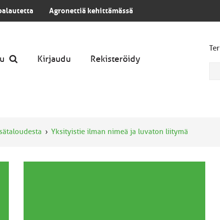
palautetta
Agronettiä kehittämässä
Ter
u
Kirjaudu
Rekisteröidy
tsätaloudesta
Yksityistie ilman nimeä ja luvaton liitymä