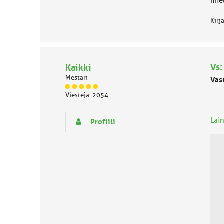
miel
Kirj
Vs:
Kaikki
Mestari
Vas
J
Viestejä: 2054
ä
s
e
Lain
Profiili
n
r
y
h
m
ä
l
u
o
k
k