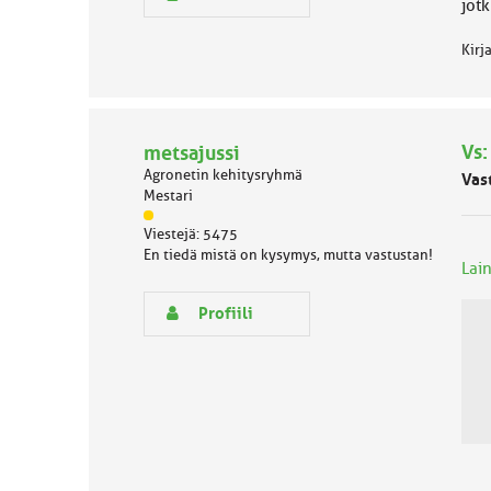
jotk
n
i
r
h
y
Kirj
e
h
m
ä
l
Vs:
metsajussi
u
o
Agronetin kehitysryhmä
Vas
k
Mestari
k
J
a
Viestejä: 5475
ä
:
En tiedä mistä on kysymys, mutta vastustan!
s
Lain
e
n
Profiili
r
y
h
m
ä
l
u
o
k