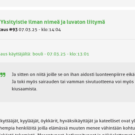
 Yksityistie ilman nimeä ja luvaton liitymä
taus #93
07.03.25 - klo:14:04
aus käyttäjältä: bouli - 07.03.25 - klo:13:01
Ja sitten on niitä joille se on ihan aidosti luonteenpiirre ei
Ja toki myös sairauden tai vamman sivutuotteena voi myös 
kiusaamista.
kyttääjät, kyylääjät, öykkärit, hyväksikäyttäjät ja kateelliset ovat 
hempia henkilöitä joilla elämässä muuten menee vähintään kohtuu