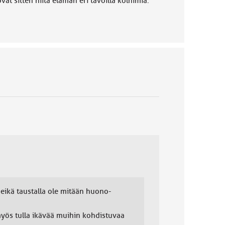
t sitten niitä elämän eri tavoilla kolhimia.
e eikä taustalla ole mitään huono-
yös tulla ikävää muihin kohdistuvaa