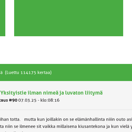
ymä (Luettu 114175 kertaa)
 Yksityistie ilman nimeä ja luvaton liitymä
taus #90
07.03.25 - klo:08:16
ihan totta. mutta kun joillakin on se elämänhallinta niiin outo asi
ta niin se ilmenee sit vaikka millaisena kiusantekona ja kun vielä 