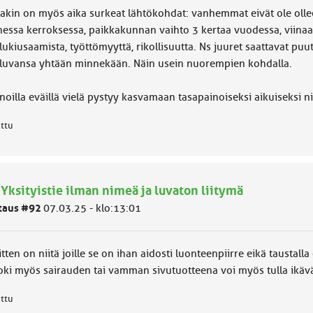
llakin on myös aika surkeat lähtökohdat: vanhemmat eivät ole oll
essa kerroksessa, paikkakunnan vaihto 3 kertaa vuodessa, viinaa,
lukiusaamista, työttömyyttä, rikollisuutta. Ns juuret saattavat pu
luvansa yhtään minnekään. Näin usein nuorempien kohdalla.
noilla eväillä vielä pystyy kasvamaan tasapainoiseksi aikuiseksi ni
attu
 Yksityistie ilman nimeä ja luvaton liitymä
taus #92
07.03.25 - klo:13:01
itten on niitä joille se on ihan aidosti luonteenpiirre eikä taustal
toki myös sairauden tai vamman sivutuotteena voi myös tulla ikäv
attu