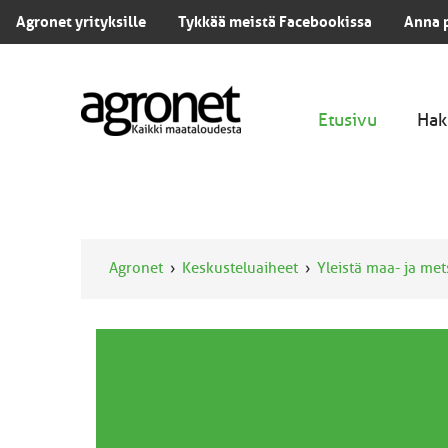
Agronet yrityksille
Tykkää meistä Facebookissa
Anna 
Etusivu
Hak
Agronet
Keskusteluaiheet
Yleistä maa- ja me