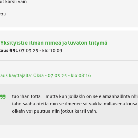
ut kärsii vain.
attu
 Yksityistie ilman nimeä ja luvaton liitymä
taus #91
07.03.25 - klo:10:09
aus käyttäjältä: Oksa - 07.03.25 - klo:08:16
tuo ihan totta. mutta kun joillakin on se elämänhallinta niii
taho saaha otetta niin se ilmenee sit vaikka millaisena kius
oikein voi puuttua niin jotkut kärsii vain.