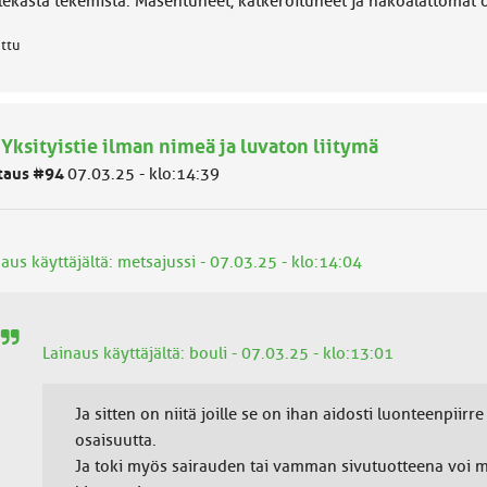
ekästä tekemistä. Masentuneet, katkeroituneet ja näköalattomat ova
attu
 Yksityistie ilman nimeä ja luvaton liitymä
taus #94
07.03.25 - klo:14:39
aus käyttäjältä: metsajussi - 07.03.25 - klo:14:04
Lainaus käyttäjältä: bouli - 07.03.25 - klo:13:01
Ja sitten on niitä joille se on ihan aidosti luonteenpiirr
osaisuutta.
Ja toki myös sairauden tai vamman sivutuotteena voi m