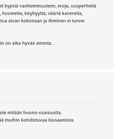
eet kypsiä vanhemmuuteen, eroja, uusperheitä
 huumeita, köyhyyttä, vääriä kavereita,
uttua aivan kokonaan ja ihminen ei tunne
in on aika hyvää ainesta...
la ole mitään huono-osaisuutta.
ää muihin kohdistuvaa kiusaamista.