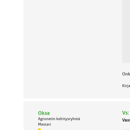
a
:
Onk
Kirj
Vs:
Oksa
Agronetin kehitysryhmä
Vas
Mestari