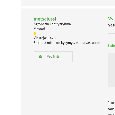
y
h
m
ä
Vs:
metsajussi
l
Agronetin kehitysryhmä
u
Vas
Mestari
o
k
J
Viestejä: 5475
k
ä
En tiedä mistä on kysymys, mutta vastustan!
a
s
Lain
:
e
n
Profiili
r
y
h
m
ä
l
u
o
k
Juu 
k
a
van
: