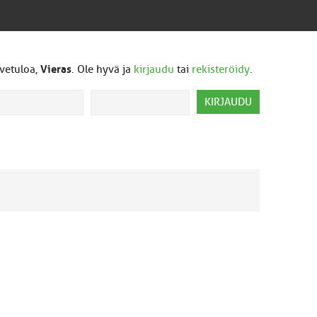
vetuloa,
Vieras
. Ole hyvä ja
kirjaudu
tai
rekisteröidy
.