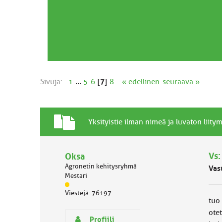
Sivuja:
1
...
5
6
[
7
]
8
« edellinen
seuraava »
T
A
Yksityistie ilman nimeä ja luvaton liit
a
i
v
h
a
Vs:
Oksa
e
l
Agronetin kehitysryhmä
Vas
l
Mestari
i
J
n
Viestejä: 76197
ä
e
tuo 
s
n
otet
e
a
Profiili