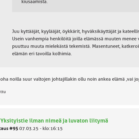
kiusaamista.
Juu kyttääjät, kyylääjät, öykkärit, hyväksikäyttäjät ja kateell
Usein vanhempia henkilöitä joilla elämässä muuten menee v
puuttuu muuta mielekästä tekemistä. Masentuneet, katkeroit
elämän eri tavoilla kolhimia.
oha noilla suur valtojen johtajillakin ollu noin ankea elämä ,vai
attu
 Yksityistie ilman nimeä ja luvaton liitymä
taus #95
07.03.25 - klo:16:15