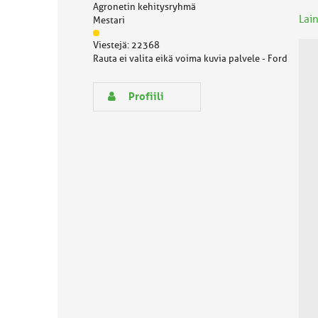
e
Agronetin kehitysryhmä
Lain
n
Mestari
a
J
Viestejä: 22368
i
ä
Rauta ei valita eikä voima kuvia palvele - Ford
h
s
e
e
n
Profiili
r
y
h
m
ä
l
u
o
k
k
a
: