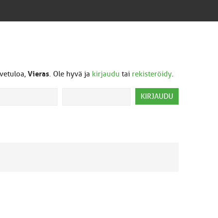
vetuloa,
Vieras
. Ole hyvä ja
kirjaudu
tai
rekisteröidy
.