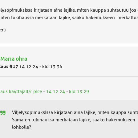
jelysopimuksissa kirjataan aina lajike, miten kauppa suhtautuu jos
aten tukihaussa merkataan lajike, saako hakemukseen merkattua k
attu
 Maria ohra
taus #17
14.12.24 - klo:13:36
aus käyttäjältä: pice - 14.12.24 - klo:13:29
Viljelysopimuksissa kirjataan aina lajike, miten kauppa suh
Samaten tukihaussa merkataan lajike, saako hakemukseen me
lohkolle?