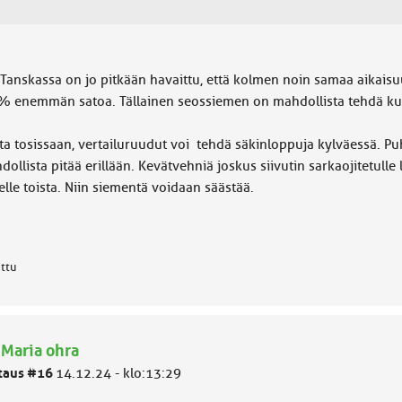
s Tanskassa on jo pitkään havaittu, että kolmen noin samaa aikais
% enemmän satoa. Tällainen seossiemen on mahdollista tehdä kuvat
ta tosissaan, vertailuruudut voi tehdä säkinloppuja kylväessä. P
ollista pitää erillään. Kevätvehniä joskus siivutin sarkaojitetulle lo
elle toista. Niin siementä voidaan säästää.
attu
 Maria ohra
taus #16
14.12.24 - klo:13:29