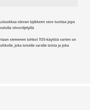
uusluokkaa olevan lajikkeen seos tuottaa jopa
ulla siivuviljelyllä.
uhtaan siemenen lohkot TOS-käyttöä varten on
hkolle, joka toiselle saralle toista ja joka