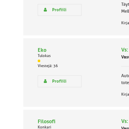
s
Täyt
e
Profiili
Mel
n
r
Kirj
y
h
m
ä
l
Vs:
Eko
u
Tulokas
o
Vas
k
J
Viestejä: 36
k
ä
a
s
Aut
:
e
Profiili
tote
n
r
Kirj
y
h
m
ä
l
Vs:
Filosofi
u
Konkari
o
Vas