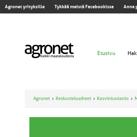
Agronet yrityksille
Tykkää meistä Facebookissa
Anna 
Etusivu
Hak
Agronet
Keskusteluaiheet
Kasvintuotanto
M