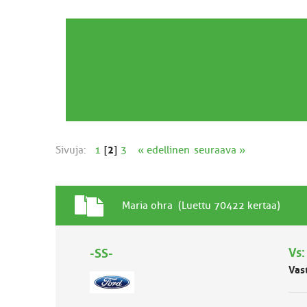
Sivuja:
1
[
2
]
3
« edellinen
seuraava »
T
A
Maria ohra (Luettu 70422 kertaa)
a
i
v
h
a
Vs:
-SS-
e
l
Vas
l
i
n