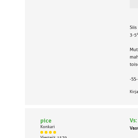
Sii
3-5
Mut
mahd
tois
-SS-
Kirj
Vs:
pice
Konkari
Vas
J
Viestejä: 1579