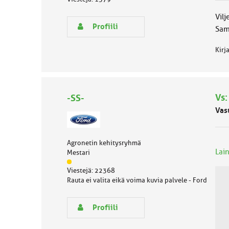
ä
s
Vil
e
Profiili
Sam
n
r
Kirj
y
h
m
ä
l
Vs:
-SS-
u
o
Vas
k
k
a
Agronetin kehitysryhmä
:
Lain
Mestari
J
Viestejä: 22368
ä
Rauta ei valita eikä voima kuvia palvele - Ford
s
e
n
Profiili
r
y