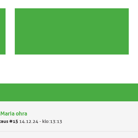
 Maria ohra
taus #15
14.12.24 - klo:13:13