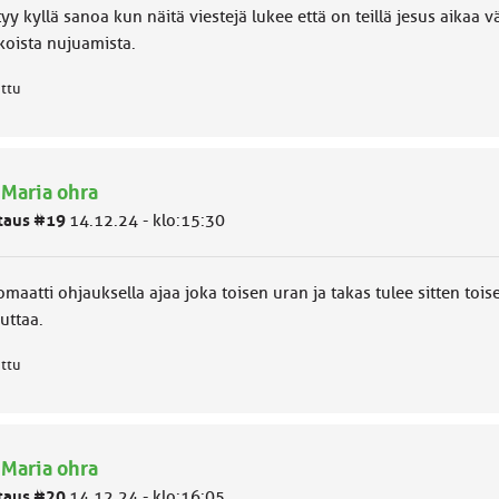
yy kyllä sanoa kun näitä viestejä lukee että on teillä jesus aikaa v
koista nujuamista.
attu
 Maria ohra
taus #19
14.12.24 - klo:15:30
omaatti ohjauksella ajaa joka toisen uran ja takas tulee sitten to
uttaa.
attu
 Maria ohra
taus #20
14.12.24 - klo:16:05