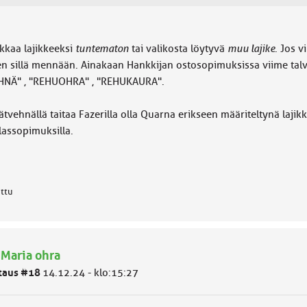
kkaa lajikkeeksi
tuntematon
tai valikosta löytyvä
muu lajike
. Jos v
ten sillä mennään. Ainakaan Hankkijan ostosopimuksissa viime talv
HNÄ" , "REHUOHRA" , "REHUKAURA".
tvehnällä taitaa Fazerilla olla Quarna erikseen määriteltynä lajik
lassopimuksilla.
attu
 Maria ohra
taus #18
14.12.24 - klo:15:27