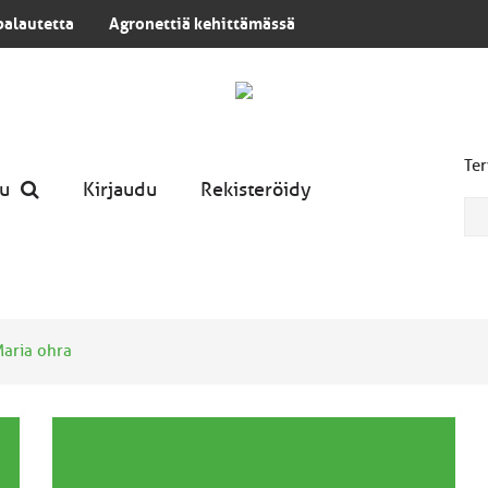
palautetta
Agronettiä kehittämässä
Ter
u
Kirjaudu
Rekisteröidy
aria ohra