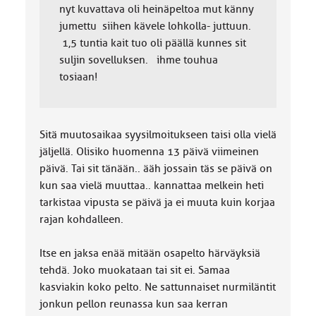
nyt kuvattava oli heinäpeltoa mut känny
jumettu siihen kävele lohkolla- juttuun.
1,5 tuntia kait tuo oli päällä kunnes sit
suljin sovelluksen. ihme touhua
tosiaan!
Sitä muutosaikaa syysilmoitukseen taisi olla vielä
jäljellä. Olisiko huomenna 13 päivä viimeinen
päivä. Tai sit tänään.. ääh jossain täs se päivä on
kun saa vielä muuttaa.. kannattaa melkein heti
tarkistaa vipusta se päivä ja ei muuta kuin korjaa
rajan kohdalleen.
Itse en jaksa enää mitään osapelto härväyksiä
tehdä. Joko muokataan tai sit ei. Samaa
kasviakin koko pelto. Ne sattunnaiset nurmiläntit
jonkun pellon reunassa kun saa kerran