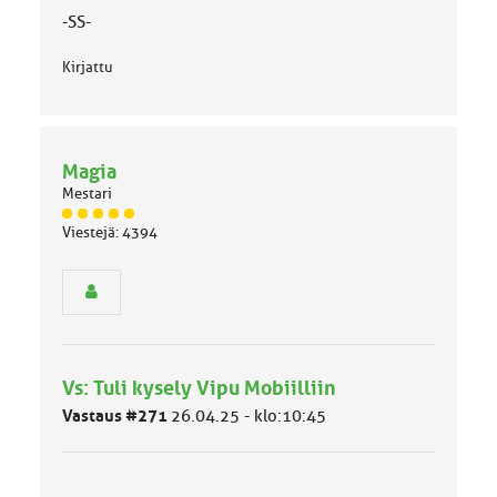
-SS-
Kirjattu
Magia
Mestari
J
Viestejä: 4394
ä
s
e
n
r
y
h
Vs: Tuli kysely Vipu Mobiilliin
m
ä
Vastaus #271
26.04.25 - klo:10:45
l
u
o
k