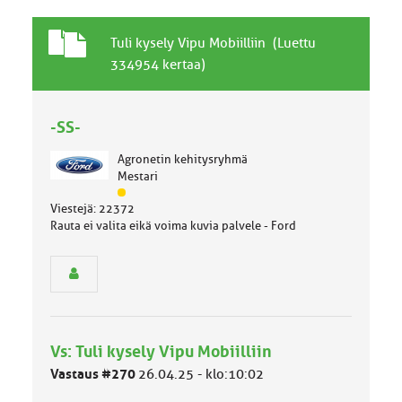
T
A
Tuli kysely Vipu Mobiilliin (Luettu
a
i
334954 kertaa)
v
h
a
e
l
-SS-
l
i
Agronetin kehitysryhmä
n
Mestari
e
J
n
Viestejä: 22372
ä
a
Rauta ei valita eikä voima kuvia palvele - Ford
s
i
e
h
n
e
r
y
h
m
Vs: Tuli kysely Vipu Mobiilliin
ä
l
Vastaus #270
26.04.25 - klo:10:02
u
o