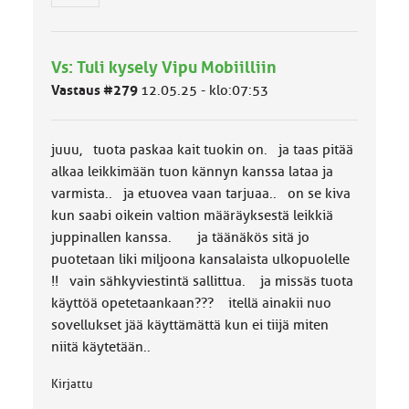
r
y
h
Vs: Tuli kysely Vipu Mobiilliin
m
ä
Vastaus #279
12.05.25 - klo:07:53
l
u
o
juuu, tuota paskaa kait tuokin on. ja taas pitää
k
k
alkaa leikkimään tuon kännyn kanssa lataa ja
a
varmista.. ja etuovea vaan tarjuaa.. on se kiva
:
kun saabi oikein valtion määräyksestä leikkiä
juppinallen kanssa. ja täänäkös sitä jo
puotetaan liki miljoona kansalaista ulkopuolelle
!! vain sähkyviestintä sallittua. ja missäs tuota
käyttöä opetetaankaan??? itellä ainakii nuo
sovellukset jää käyttämättä kun ei tiijä miten
niitä käytetään..
Kirjattu