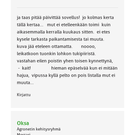
l
u
o
ja taas pitää päivittää sovellus! jo kolmas kerta
k
k
tällä kertaa... mut ei etelleenkään toimi kuin
a
aikasemmalla kerralla kuukaus sitten. ei etes
:
kysele tarkasta paikantamisesta tai muuta.
kuva jää eteleen ottamatta. noooo,
leikatkoon tuonkin lohkon tukipiiristä.
vastahan eilen poistin yhen toisen kynnettynä,
- kait! hieman epäselvää kun ei mitään
hajua, vipussa kyllä pelto on pois listalla mut ei
muuta...
Kirjattu
Oksa
Agronetin kehitysryhmä
Mestari