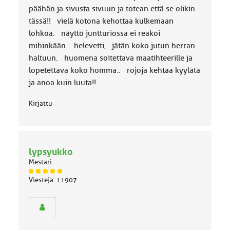
päähän ja sivusta sivuun ja totean että se olikin
tässä!! vielä kotona kehottaa kulkemaan
lohkoa. näyttö juntturiossa ei reakoi
mihinkään. helevetti, jätän koko jutun herran
haltuun. huomena soitettava maatihteerille ja
lopetettava koko homma.. rojoja kehtaa kyylätä
ja anoa kuin luuta!!
Kirjattu
lypsyukko
Mestari
J
Viestejä: 11907
ä
s
e
n
r