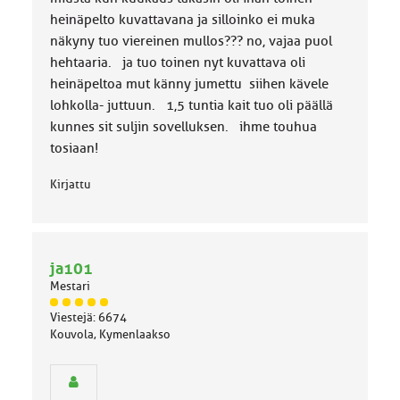
heinäpelto kuvattavana ja silloinko ei muka
näkyny tuo viereinen mullos??? no, vajaa puol
hehtaaria. ja tuo toinen nyt kuvattava oli
heinäpeltoa mut känny jumettu siihen kävele
lohkolla- juttuun. 1,5 tuntia kait tuo oli päällä
kunnes sit suljin sovelluksen. ihme touhua
tosiaan!
Kirjattu
ja101
Mestari
J
Viestejä: 6674
ä
Kouvola, Kymenlaakso
s
e
n
r