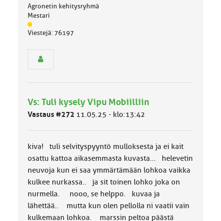
Agronetin kehitysryhmä
Mestari
J
Viestejä: 76197
ä
s
e
n
r
y
h
Vs: Tuli kysely Vipu Mobiilliin
m
ä
Vastaus #272
11.05.25 - klo:13:42
l
u
o
kiva! tuli selvityspyyntö mulloksesta ja ei kait
k
k
osattu kattoa aikasemmasta kuvasta... helevetin
a
neuvoja kun ei saa ymmärtämään lohkoa vaikka
:
kulkee nurkassa.. ja sit toinen lohko joka on
nurmella. nooo, se helppo. kuvaa ja
lähettää.. mutta kun olen pellolla ni vaatii vain
kulkemaan lohkoa. marssin peltoa päästä