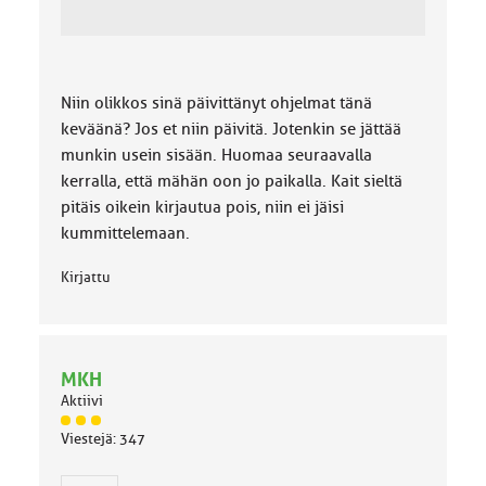
Niin olikkos sinä päivittänyt ohjelmat tänä
keväänä? Jos et niin päivitä. Jotenkin se jättää
munkin usein sisään. Huomaa seuraavalla
kerralla, että mähän oon jo paikalla. Kait sieltä
pitäis oikein kirjautua pois, niin ei jäisi
kummittelemaan.
Kirjattu
MKH
Aktiivi
J
Viestejä: 347
ä
s