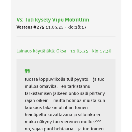
y
h
m
Vs: Tuli kysely Vipu Mobiilliin
ä
l
Vastaus #275
11.05.25 - klo:18:17
u
o
k
k
Lainaus käyttäjältä: Oksa - 11.05.25 - klo:17:30
a
:
tuossa loppuviikolla tuli pyyntö. ja tuo
mullos omavika. en tarkistannu
tarkistamisen jälkeen onko sälli piirtäny
rajan oikein. mutta hölmöä miusta kun
kuukaus takasin oli ihan toinen
heinäpelto kuvattavana ja silloinko ei
muka näkyny tuo viereinen mullos???
no, vajaa puol hehtaaria. ja tuo toinen