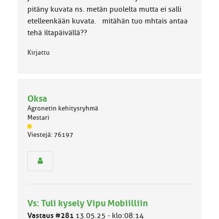
pitäny kuvata ns. metän puolelta mutta ei salli
etelleenkään kuvata. mitähän tuo mhtais antaa
tehä iltapäivällä??
Kirjattu
Oksa
Agronetin kehitysryhmä
Mestari
J
Viestejä: 76197
ä
s
e
n
r
y
h
Vs: Tuli kysely Vipu Mobiilliin
m
ä
Vastaus #281
13.05.25 - klo:08:14