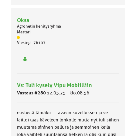
Oksa
Agronetin kehitysryhmä
Mestari
J
Viestejä: 76197
ä
s
e
n
r
y
h
Vs: Tuli kysely Vipu Mobiilliin
m
ä
Vastaus #280
12.05.25 - klo:08:56
l
u
o
etistystä tämäkii... avasin sovelluksen ja se
k
k
laittoi taas käveleen lohkolle mutta nyt tuli siihen
a
muutama sininen pallura ja semmoinen keila
:
joka vaihteli suuntaansa hetken ja olis kuin olisi