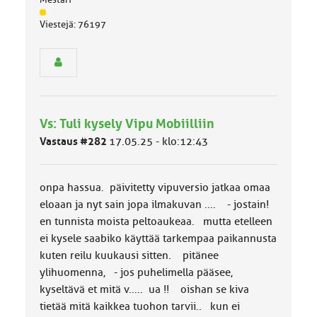
J
Viestejä: 76197
ä
s
e
n
r
y
h
Vs: Tuli kysely Vipu Mobiilliin
m
ä
Vastaus #282
17.05.25 - klo:12:43
l
u
o
onpa hassua. päivitetty vipuversio jatkaa omaa
k
k
eloaan ja nyt sain jopa ilmakuvan .... - jostain!
a
en tunnista moista peltoaukeaa. mutta etelleen
:
ei kysele saabiko käyttää tarkempaa paikannusta
kuten reilu kuukausi sitten. pitänee
ylihuomenna, - jos puhelimella pääsee,
kyseltävä et mitä v..... ua !! oishan se kiva
tietää mitä kaikkea tuohon tarvii.. kun ei