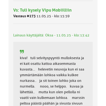
y
h
Vs: Tuli kysely Vipu Mobiilliin
m
ä
Vastaus #273
11.05.25 - klo:15:59
l
u
o
k
Lainaus käyttäjältä: Oksa - 11.05.25 - klo:13:42
k
a
:
kiva! tuli selvityspyyntö mulloksesta ja
ei kait osattu kattoa aikasemmasta
kuvasta... helevetin neuvoja kun ei saa
ymmärtämään lohkoa vaikka kulkee
nurkassa.. ja sit toinen lohko joka on
nurmella. nooo, se helppo. kuvaa ja
lähettää.. mutta kun olen pellolla ni
vaatii vain kulkemaan lohkoa. marssin
peltoa päästä päähän ja sivusta sivuun