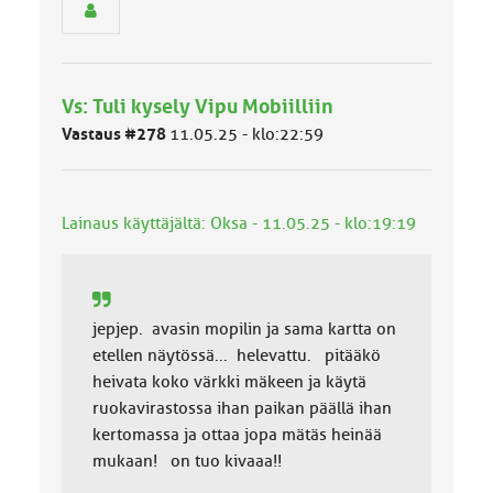
e
n
r
y
h
Vs: Tuli kysely Vipu Mobiilliin
m
ä
Vastaus #278
11.05.25 - klo:22:59
l
u
o
k
Lainaus käyttäjältä: Oksa - 11.05.25 - klo:19:19
k
a
:
jepjep. avasin mopilin ja sama kartta on
etellen näytössä... helevattu. pitääkö
heivata koko värkki mäkeen ja käytä
ruokavirastossa ihan paikan päällä ihan
kertomassa ja ottaa jopa mätäs heinää
mukaan! on tuo kivaaa!!