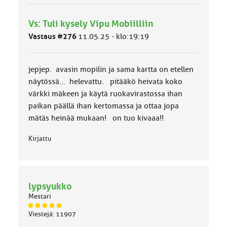
y
h
Vs: Tuli kysely Vipu Mobiilliin
m
ä
Vastaus #276
11.05.25 - klo:19:19
l
u
o
jepjep. avasin mopilin ja sama kartta on etellen
k
k
näytössä... helevattu. pitääkö heivata koko
a
värkki mäkeen ja käytä ruokavirastossa ihan
:
paikan päällä ihan kertomassa ja ottaa jopa
mätäs heinää mukaan! on tuo kivaaa!!
Kirjattu
lypsyukko
Mestari
J
Viestejä: 11907
ä
s