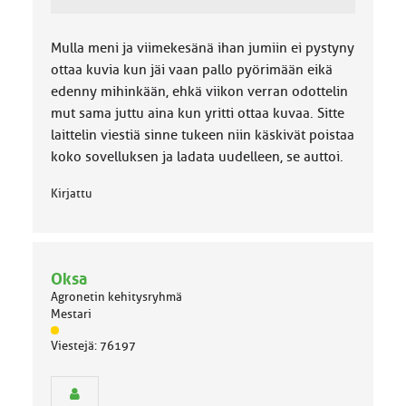
Mulla meni ja viimekesänä ihan jumiin ei pystyny
ottaa kuvia kun jäi vaan pallo pyörimään eikä
edenny mihinkään, ehkä viikon verran odottelin
mut sama juttu aina kun yritti ottaa kuvaa. Sitte
laittelin viestiä sinne tukeen niin käskivät poistaa
koko sovelluksen ja ladata uudelleen, se auttoi.
Kirjattu
Oksa
Agronetin kehitysryhmä
Mestari
J
Viestejä: 76197
ä
s
e
n