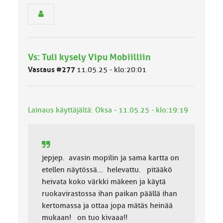
e
n
r
y
h
Vs: Tuli kysely Vipu Mobiilliin
m
ä
Vastaus #277
11.05.25 - klo:20:01
l
u
o
k
Lainaus käyttäjältä: Oksa - 11.05.25 - klo:19:19
k
a
:
jepjep. avasin mopilin ja sama kartta on
etellen näytössä... helevattu. pitääkö
heivata koko värkki mäkeen ja käytä
ruokavirastossa ihan paikan päällä ihan
kertomassa ja ottaa jopa mätäs heinää
mukaan! on tuo kivaaa!!