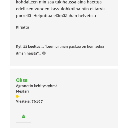
kohdalleen niin saa tukihaussa aina haettua
edellisen vuoden kasvulohkoilna niin ei tarvii
piirrellä. Helpottaa elämää ihan helvetisti..
Kirjattu
Kyliltä kuultua.... "Luomu ilman paskaa on kuin seksi
ilman naista"... 😆
Oksa
Agronetin kehitysryhmä
Mestari
J
Viestejä: 76197
ä
s
e
n
r