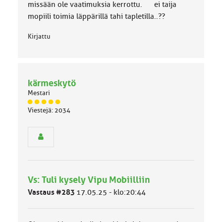
missään ole vaatimuksia kerrottu. ei taija
mopiili toimia läppärillä tahi tapletilla..??
Kirjattu
kärmeskytö
Mestari
J
Viestejä: 2034
ä
s
e
n
r
y
h
Vs: Tuli kysely Vipu Mobiilliin
m
ä
Vastaus #283
17.05.25 - klo:20:44
l
u
o