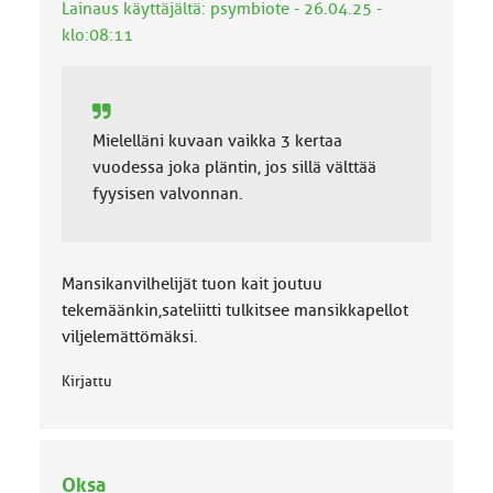
Lainaus käyttäjältä: psymbiote - 26.04.25 -
k
klo:08:11
a
:
Mielelläni kuvaan vaikka 3 kertaa
vuodessa joka pläntin, jos sillä välttää
fyysisen valvonnan.
Mansikanvilhelijät tuon kait joutuu
tekemäänkin,sateliitti tulkitsee mansikkapellot
viljelemättömäksi.
Kirjattu
Oksa