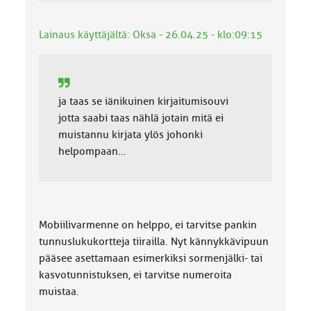
k
k
Lainaus käyttäjältä: Oksa - 26.04.25 - klo:09:15
a
:
ja taas se iänikuinen kirjaitumisouvi
jotta saabi taas nählä jotain mitä ei
muistannu kirjata ylös johonki
helpompaan...
Mobiilivarmenne on helppo, ei tarvitse pankin
tunnuslukukortteja tiirailla. Nyt kännykkävipuun
pääsee asettamaan esimerkiksi sormenjälki- tai
kasvotunnistuksen, ei tarvitse numeroita
muistaa.