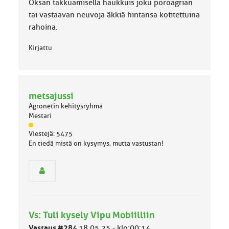
Oksan takkuamisella haukkuis joku poroagrian
k
k
tai vastaavan neuvoja äkkiä hintansa kotitettuina
a
rahoina.
:
Kirjattu
metsajussi
Agronetin kehitysryhmä
Mestari
J
Viestejä: 5475
ä
En tiedä mistä on kysymys, mutta vastustan!
s
e
n
r
y
h
m
Vs: Tuli kysely Vipu Mobiilliin
ä
l
Vastaus #284
18.05.25 - klo:00:14