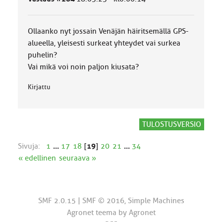
u
o
k
Ollaanko nyt jossain Venäjän häiritsemällä GPS-
k
a
alueella, yleisesti surkeat yhteydet vai surkea
:
puhelin?
Vai mikä voi noin paljon kiusata?
Kirjattu
TULOSTUSVERSIO
Sivuja:
1
...
17
18
[
19
]
20
21
...
34
« edellinen
seuraava »
SMF 2.0.15
|
SMF © 2016
,
Simple Machines
Agronet teema by
Agronet