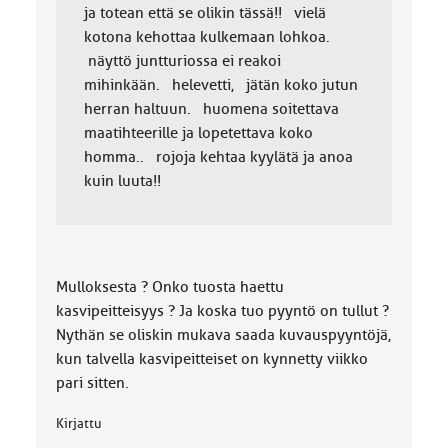
ja totean että se olikin tässä!! vielä
kotona kehottaa kulkemaan lohkoa.
näyttö juntturiossa ei reakoi
mihinkään. helevetti, jätän koko jutun
herran haltuun. huomena soitettava
maatihteerille ja lopetettava koko
homma.. rojoja kehtaa kyylätä ja anoa
kuin luuta!!
Mulloksesta ? Onko tuosta haettu
kasvipeitteisyys ? Ja koska tuo pyyntö on tullut ?
Nythän se oliskin mukava saada kuvauspyyntöjä,
kun talvella kasvipeitteiset on kynnetty viikko
pari sitten.
Kirjattu