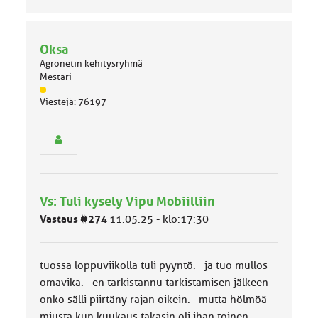
Oksa
Agronetin kehitysryhmä
Mestari
J
Viestejä: 76197
ä
s
e
n
r
y
h
Vs: Tuli kysely Vipu Mobiilliin
m
ä
Vastaus #274
11.05.25 - klo:17:30
l
u
o
tuossa loppuviikolla tuli pyyntö. ja tuo mullos
k
k
omavika. en tarkistannu tarkistamisen jälkeen
a
onko sälli piirtäny rajan oikein. mutta hölmöä
:
miusta kun kuukaus takasin oli ihan toinen