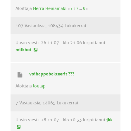
n
v
Aloittaja
Herra Heinamaki
«
1
2
3
...
8
»
i
e
107 Vastauksia
108434 Lukukerrat
s
t
i
Uusin viesti:
26.11.07 - klo:21:06
kirjoittanut
U
milkboi
u
s
i
voihappobakteerit ???
n
v
Aloittaja
loulap
i
e
7 Vastauksia
14065 Lukukerrat
s
t
i
Uusin viesti:
28.11.07 - klo:10:33
kirjoittanut
jkk
U