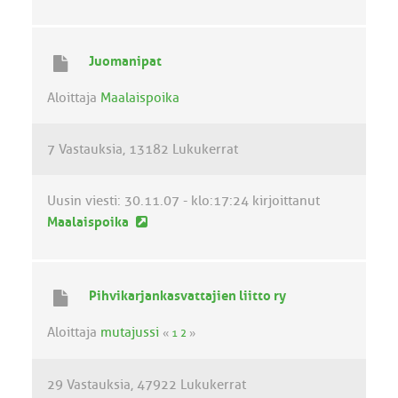
u
s
i
Juomanipat
n
v
Aloittaja
Maalaispoika
i
e
7 Vastauksia
13182 Lukukerrat
s
t
i
Uusin viesti:
30.11.07 - klo:17:24
kirjoittanut
U
Maalaispoika
u
s
i
Pihvikarjankasvattajien liitto ry
n
v
Aloittaja
mutajussi
«
1
2
»
i
e
29 Vastauksia
47922 Lukukerrat
s