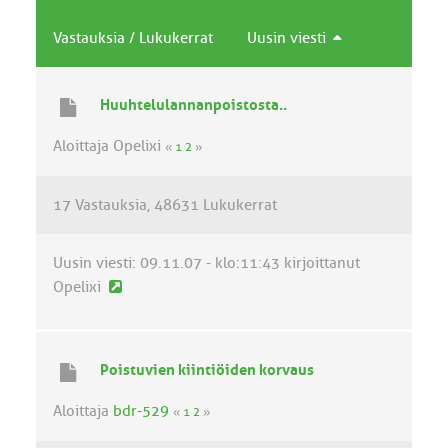
Vastauksia
/
Lukukerrat
Uusin viesti
Huuhtelulannanpoistosta..
Aloittaja Opelixi
«
1
2
»
17 Vastauksia
48631 Lukukerrat
Uusin viesti:
09.11.07 - klo:11:43
kirjoittanut
U
Opelixi
u
s
i
Poistuvien kiintiöiden korvaus
n
v
Aloittaja
bdr-529
«
1
2
»
i