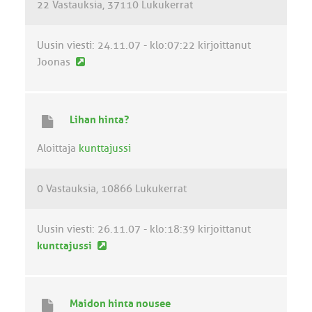
22 Vastauksia
37110 Lukukerrat
s
t
i
Uusin viesti:
24.11.07 - klo:07:22
kirjoittanut
U
Joonas
u
s
i
Lihan hinta?
n
v
Aloittaja
kunttajussi
i
e
0 Vastauksia
10866 Lukukerrat
s
t
i
Uusin viesti:
26.11.07 - klo:18:39
kirjoittanut
U
kunttajussi
u
s
i
Maidon hinta nousee