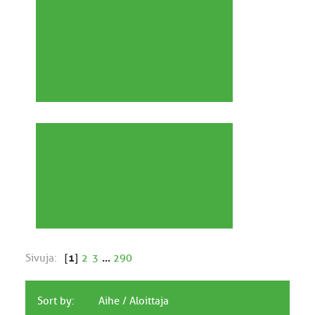
Sivuja:
[
1
]
2
3
...
290
Sort by:
Aihe
/
Aloittaja