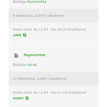
v
Aloittaja
Homenokka
i
e
8 Vastauksia
14076 Lukukerrat
s
t
i
Uusin viesti:
04.12.07 - klo:19:36
kirjoittanut
U
1969
u
s
i
Nupouttimet
n
v
Aloittaja
härski
i
e
11 Vastauksia
14897 Lukukerrat
s
t
i
Uusin viesti:
04.12.07 - klo:21:19
kirjoittanut
U
mlahti
u