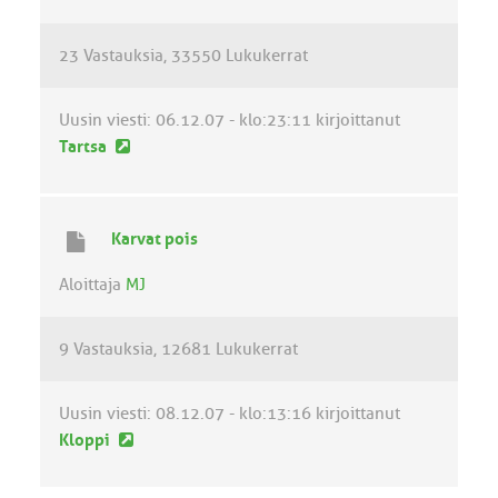
i
e
23 Vastauksia
33550 Lukukerrat
s
t
i
Uusin viesti:
06.12.07 - klo:23:11
kirjoittanut
U
Tartsa
u
s
i
Karvat pois
n
v
Aloittaja
MJ
i
e
9 Vastauksia
12681 Lukukerrat
s
t
i
Uusin viesti:
08.12.07 - klo:13:16
kirjoittanut
U
Kloppi
u
s