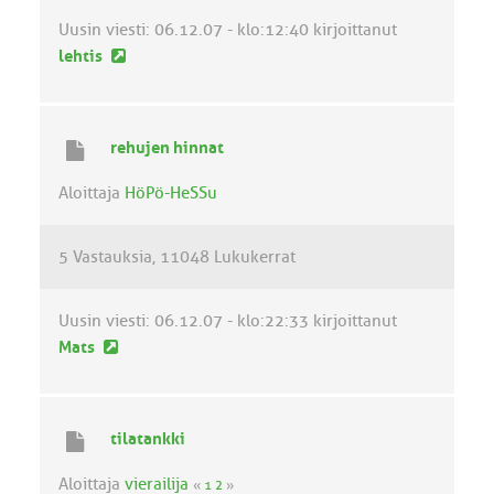
i
Uusin viesti:
06.12.07 - klo:12:40
kirjoittanut
U
lehtis
u
s
i
rehujen hinnat
n
v
Aloittaja
HöPö-HeSSu
i
e
5 Vastauksia
11048 Lukukerrat
s
t
i
Uusin viesti:
06.12.07 - klo:22:33
kirjoittanut
U
Mats
u
s
i
tilatankki
n
v
Aloittaja
vierailija
«
1
2
»