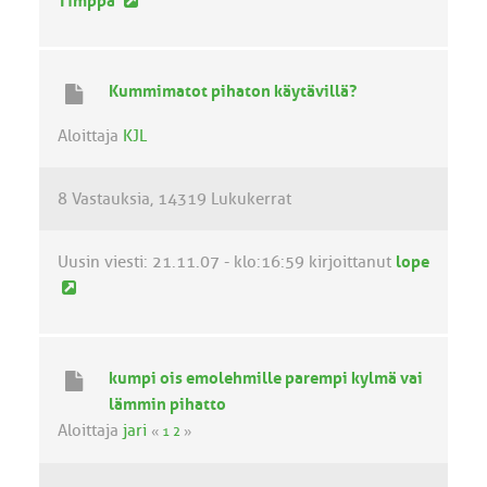
U
Timppa
u
s
i
Kummimatot pihaton käytävillä?
n
v
Aloittaja
KJL
i
e
8 Vastauksia
14319 Lukukerrat
s
t
i
Uusin viesti:
21.11.07 - klo:16:59
kirjoittanut
lope
U
u
s
i
kumpi ois emolehmille parempi kylmä vai
n
lämmin pihatto
v
Aloittaja
jari
«
1
2
»
i
e