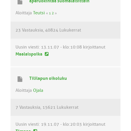
aperuokintaa suomalaisittain
n
v
Aloittaja
Teutsi
«
1
2
»
i
e
23 Vastauksia
40824 Lukukerrat
s
t
i
Uusin viesti:
13.11.07 - klo:10:08
kirjoittanut
U
Maalaispoika
u
s
i
Tililapun oikoluku
n
v
Aloittaja
Ojala
i
e
7 Vastauksia
15621 Lukukerrat
s
t
i
Uusin viesti:
19.11.07 - klo:20:03
kirjoittanut