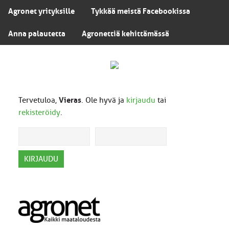
Agronet yrityksille
Tykkää meistä Facebookissa
Anna palautetta
Agronettiä kehittämässä
Tervetuloa,
Vieras
. Ole hyvä ja
kirjaudu
tai
rekisteröidy
.