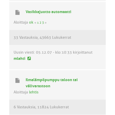
s
i
Vasikkajuotto automaatti
n
v
Aloittaja
ok
«
1
2
3
»
i
e
33 Vastauksia
43663 Lukukerrat
s
t
i
Uusin viesti:
05.12.07 - klo:10:33
kirjoittanut
U
mlahti
u
s
i
Ilmalämpöpumppu taloon tai
n
välivarastoon
v
Aloittaja
lehtis
i
e
6 Vastauksia
11824 Lukukerrat
s
t