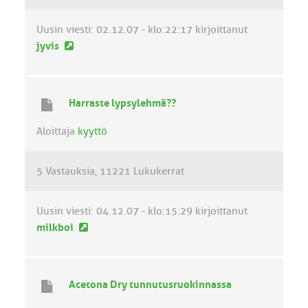
t
i
Uusin viesti:
02.12.07 - klo:22:17
kirjoittanut
U
jyvis
u
s
i
Harraste lypsylehmä??
n
v
Aloittaja
kyyttö
i
e
5 Vastauksia
11221 Lukukerrat
s
t
i
Uusin viesti:
04.12.07 - klo:15:29
kirjoittanut
U
milkboi
u
s
i
Acetona Dry tunnutusruokinnassa
n