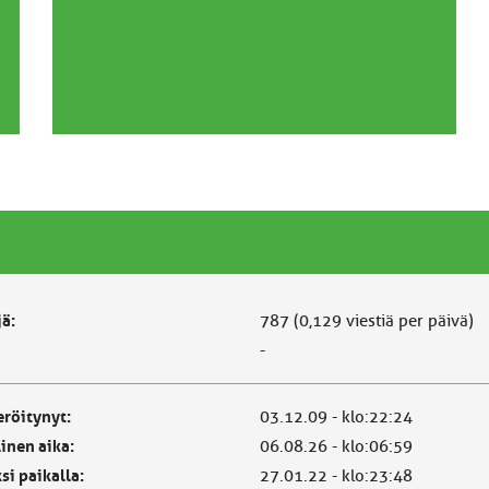
jä:
787 (0,129 viestiä per päivä)
-
eröitynyt:
03.12.09 - klo:22:24
linen aika:
06.08.26 - klo:06:59
si paikalla:
27.01.22 - klo:23:48