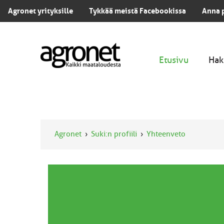
Agronet yrityksille
Tykkää meistä Facebookissa
Anna 
Etusivu
Hak
Agronet
Suki:n profiili
Yhteenveto