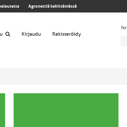
palautetta
Agronettiä kehittämässä
Ter
u
Kirjaudu
Rekisteröidy