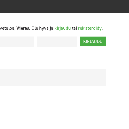
vetuloa,
Vieras
. Ole hyvä ja
kirjaudu
tai
rekisteröidy
.