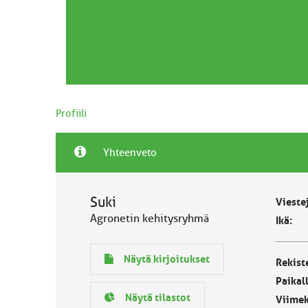
Profiili
Yhteenveto
Suki
Vieste
Agronetin kehitysryhmä
Ikä:
Näytä kirjoitukset
Rekist
Paikal
Näytä tilastot
Viimek