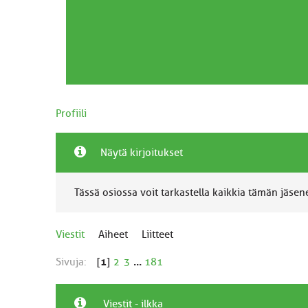
Profiili
Näytä kirjoitukset
Tässä osiossa voit tarkastella kaikkia tämän jäsenen
Viestit
Aiheet
Liitteet
Sivuja:
[
1
]
2
3
...
181
Viestit - ilkka