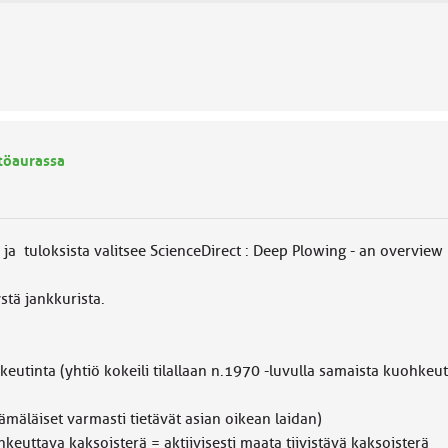
ntöaurassa
 ja tuloksista valitsee ScienceDirect : Deep Plowing - an overview
tä jankkurista.
iö kokeili tilallaan n.1970 -luvulla samaista kuohkeutinta j
t varmasti tietävät asian oikean laidan)
kaksoisterä = aktiivisesti maata tiivistävä kaksoisterä