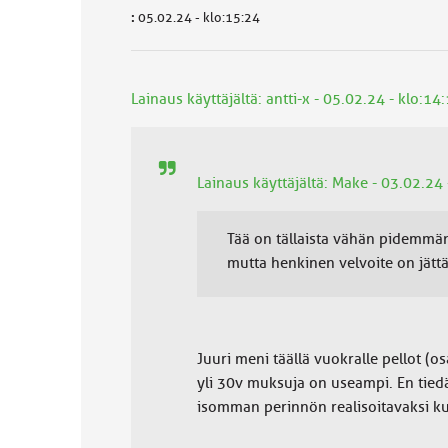
:
05.02.24 - klo:15:24
Lainaus käyttäjältä: antti-x - 05.02.24 - klo:14
Lainaus käyttäjältä: Make - 03.02.24 
Tää on tällaista vähän pidemmän 
mutta henkinen velvoite on jätt
Juuri meni täällä vuokralle pellot (os
yli 30v muksuja on useampi. En tiedä
isomman perinnön realisoitavaksi kun