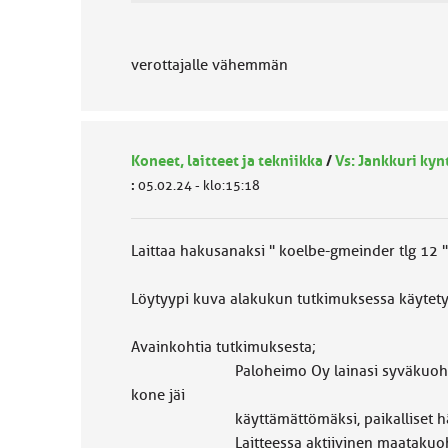
verottajalle vähemmän
Koneet, laitteet ja tekniikka
/
Vs: Jankkuri ky
:
05.02.24 - klo:15:18
Laittaa hakusanaksi " koelbe-gmeinder tlg 12 "
Löytyypi kuva alakukun tutkimuksessa käytetys
Avainkohtia tutkimuksesta;
Paloheimo Oy lainasi syväkuohkeutinta (yht
kone jäi
käyttämättömäksi, paikalliset hämäläise
Laitteessa aktiivinen maatakuohkeuttava 