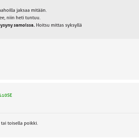
mahoilla jaksaa mitään.
ee, niin heti tuntuu.
pysyny samoissa.
Hoitsu mittas syksyllä
6410SE
ai toisella poikki.