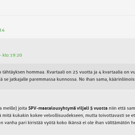
:14
- klo:19:20
tähtäyksen hommaa. Kvartaali on 25 vuotta ja 4 kvartaalia on vuo
ää se jatkajalle paremmassa kunnossa. No ihan sama, käärinliinoi
a meille) joita
SPV-maatalousyhtymä viljeli 5 vuotta
niin että sam
 mitä kukakin kokee velvollisuudekseen, mutta toivottavasti se e
 vanha pari kiristää vyötä koko ikänsä ei ole ihan välttämätön he