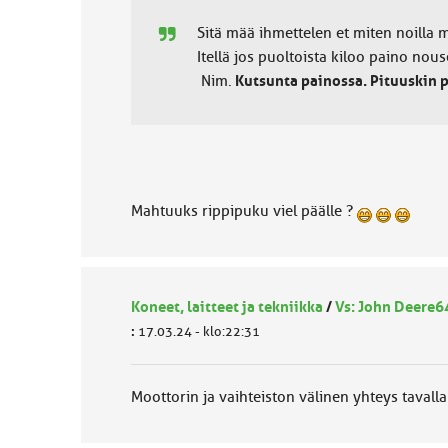
Sitä mää ihmettelen et miten noilla 
Itellä jos puoltoista kiloo paino nous
Nim.
Kutsunta painossa. Pituuskin 
Mahtuuks rippipuku viel päälle ?
Koneet, laitteet ja tekniikka
/
Vs: John Deere
:
17.03.24 - klo:22:31
Moottorin ja vaihteiston välinen yhteys tavalla t