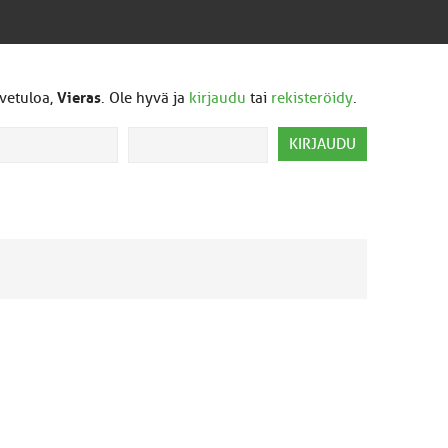
vetuloa,
Vieras
. Ole hyvä ja
kirjaudu
tai
rekisteröidy
.