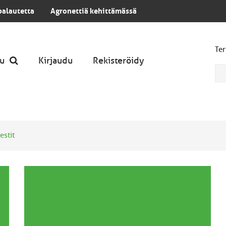
palautetta
Agronettiä kehittämässä
Ter
u
Kirjaudu
Rekisteröidy
estit