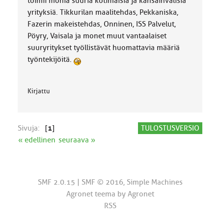
toimii monia suuria kotimaisia ja kansainvälisiä
yrityksiä. Tikkurilan maalitehdas, Pekkaniska,
Fazerin makeistehdas, Onninen, ISS Palvelut,
Pöyry, Vaisala ja monet muut vantaalaiset
suuryritykset työllistävät huomattavia määriä
työntekijöitä.
Kirjattu
Sivuja:
[
1
]
TULOSTUSVERSIO
« edellinen
seuraava »
SMF 2.0.15
|
SMF © 2016
,
Simple Machines
Agronet teema by
Agronet
RSS