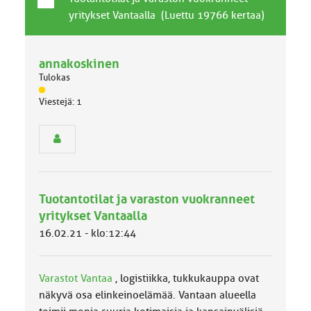
a
i
yritykset Vantaalla (Luettu 19766 kertaa)
v
h
a
e
l
annakoskinen
l
Tulokas
i
n
J
Viestejä: 1
ä
e
s
n
e
a
n
i
r
h
y
e
h
Tuotantotilat ja varaston vuokranneet
m
ä
yritykset Vantaalla
l
16.02.21 - klo:12:44
u
o
k
k
Varastot Vantaa
, logistiikka, tukkukauppa ovat
a
näkyvä osa elinkeinoelämää. Vantaan alueella
: