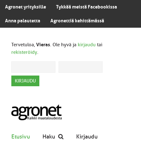
Agronet yrityksille
Tykkää meistä Facebookissa
Anna palautetta
Agronettiä kehittämässä
Tervetuloa,
Vieras
. Ole hyvä ja
kirjaudu
tai
rekisteröidy
.
Etusivu
Haku
Kirjaudu