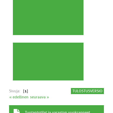
Sivuja:
[
1
]
TULOSTUSVERSIO
« edellinen
seuraava »
T
A
Tuotantotilat ja varaston vuokranneet