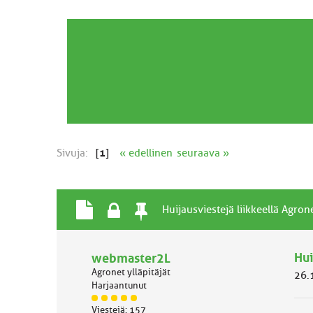
Sivuja:
[
1
]
« edellinen
seuraava »
T
L
P
A
Huijausviestejä liikkeellä Agron
a
u
y
i
v
k
s
h
a
i
y
Hui
webmaster2L
e
l
t
v
Agronet ylläpitäjät
26.
l
t
ä
Harjaantunut
i
u
a
J
n
a
i
Viestejä: 157