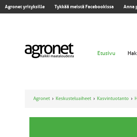
Agronet yrityksille
Tykkää meistä Facebookissa
Anna 
Etusivu
Hak
Agronet
Keskusteluaiheet
Kasvintuotanto
H