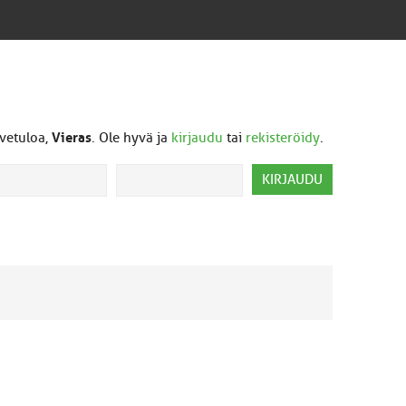
vetuloa,
Vieras
. Ole hyvä ja
kirjaudu
tai
rekisteröidy
.