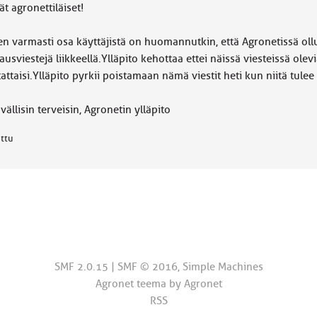
t agronettiläiset!
en varmasti osa käyttäjistä on huomannutkin, että Agronetissä ollu
ausviestejä liikkeellä.Ylläpito kehottaa ettei näissä viesteissä olevia
attaisi.Ylläpito pyrkii poistamaan nämä viestit heti kun niitä tulee 
vällisin terveisin, Agronetin ylläpito
attu
SMF 2.0.15
|
SMF © 2016
,
Simple Machines
Agronet teema by
Agronet
RSS