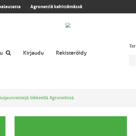
palautetta
Agronettiä kehittämässä
Ter
u
Kirjaudu
Rekisteröidy
uijausviestejä liikkeellä Agronetissä.