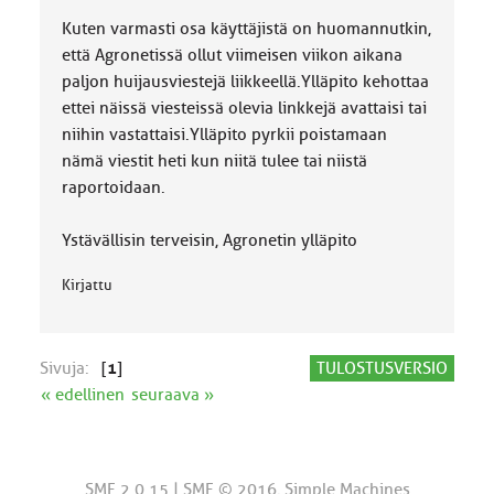
k
a
Kuten varmasti osa käyttäjistä on huomannutkin,
:
että Agronetissä ollut viimeisen viikon aikana
paljon huijausviestejä liikkeellä.Ylläpito kehottaa
ettei näissä viesteissä olevia linkkejä avattaisi tai
niihin vastattaisi.Ylläpito pyrkii poistamaan
nämä viestit heti kun niitä tulee tai niistä
raportoidaan.
Ystävällisin terveisin, Agronetin ylläpito
Kirjattu
Sivuja:
[
1
]
TULOSTUSVERSIO
« edellinen
seuraava »
SMF 2.0.15
|
SMF © 2016
,
Simple Machines