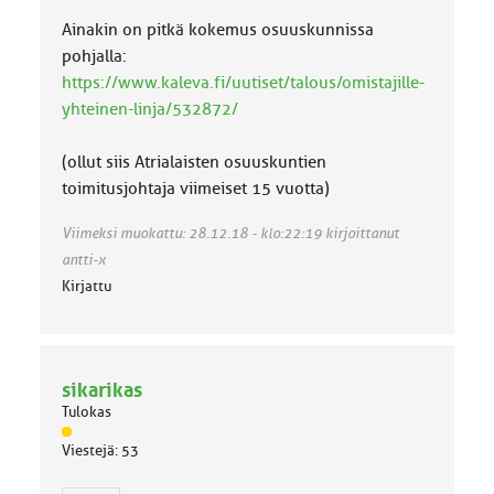
k
k
Ainakin on pitkä kokemus osuuskunnissa
a
pohjalla:
:
https://www.kaleva.fi/uutiset/talous/omistajille-
yhteinen-linja/532872/
(ollut siis Atrialaisten osuuskuntien
toimitusjohtaja viimeiset 15 vuotta)
Viimeksi muokattu: 28.12.18 - klo:22:19 kirjoittanut
antti-x
Kirjattu
sikarikas
Tulokas
J
Viestejä: 53
ä
s