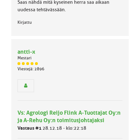
k
Saas nähdä mitä kyseinen herra saa aikaan
a
uudessa tehtävässään.
:
Kirjattu
antti-x
Mestari
J
Viestejä: 2896
ä
s
e
n
r
y
h
Vs: Agrologi Reijo Flink A-Tuottajat Oy:n
m
ä
ja A-Rehu Oy:n toimitusjohtajaksi
l
Vastaus #1
28.12.18 - klo:22:18
u
o