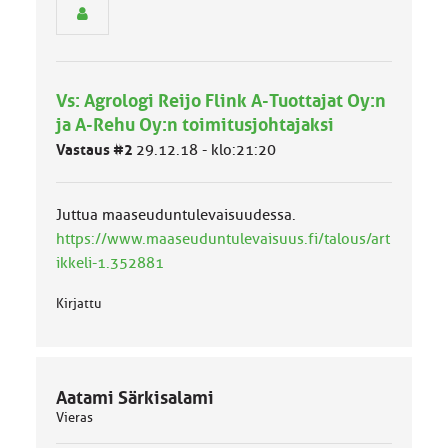
e
n
r
y
h
Vs: Agrologi Reijo Flink A-Tuottajat Oy:n
m
ä
ja A-Rehu Oy:n toimitusjohtajaksi
l
Vastaus #2
29.12.18 - klo:21:20
u
o
k
k
Juttua maaseuduntulevaisuudessa.
a
https://www.maaseuduntulevaisuus.fi/talous/art
:
ikkeli-1.352881
Kirjattu
Aatami Särkisalami
Vieras