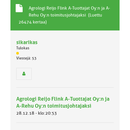
T
A
Agrologi Reijo Flink A-Tuottajat Oy:n ja A-
a
i
Rehu Oy:n toimitusjohtajaksi (Luettu
v
h
26474 kertaa)
a
e
l
l
sikarikas
i
n
Tulokas
e
J
Viestejä: 53
n
ä
a
s
i
e
h
n
r
e
y
h
Agrologi Reijo Flink A-Tuottajat Oy:n ja
m
ä
A-Rehu Oy:n toimitusjohtajaksi
l
28.12.18 - klo:20:53
u
o
k