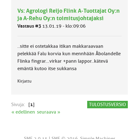
Vs: Agrologi Reijo Flink A-Tuottajat Oy:n
ja A-Rehu Oy:n toimitusjohtajaksi
Vastaus #3
13.01.19 - klo:09:06
..sitte ei ostetakkaa itikan makkaraavaan
pelekkää Falu korvia kun mennhään Åbolandelle
Flinka fingrar...virkar +pann lappor..kätevä
emäntä kutoo itse sukkansa
Kirjattu
Sivuja:
[
1
]
TULOSTUSVERSIO
« edellinen
seuraava »
SMF 2.0.15
|
SMF © 2016
,
Simple Machines