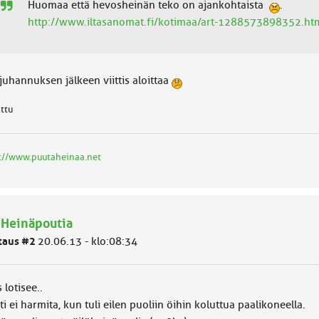
Huomaa että hevosheinän teko on ajankohtaista
.
http://www.iltasanomat.fi/kotimaa/art-1288573898352.ht
juhannuksen jälkeen viittis aloittaa
attu
://www.puutaheinaa.net
 Heinäpoutia
taus #2
20.06.13 - klo:08:34
 lotisee..
ti ei harmita, kun tuli eilen puoliin öihin koluttua paalikoneella.