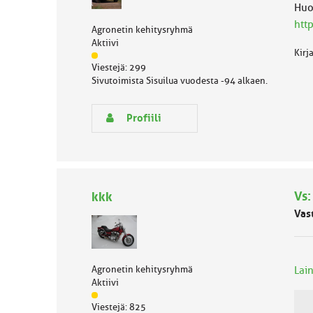
e
Huo
n
htt
Agronetin kehitysryhmä
a
Aktiivi
i
Kirj
J
h
Viestejä: 299
ä
e
Sivutoimista Sisuilua vuodesta -94 alkaen.
s
e
n
Profiili
r
y
h
m
ä
l
Vs:
kkk
u
Vas
o
k
k
a
Agronetin kehitysryhmä
Lai
:
Aktiivi
J
Viestejä: 825
ä