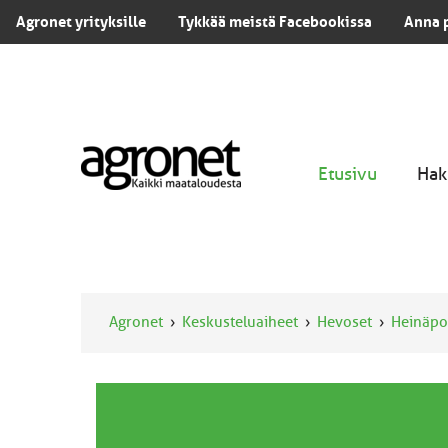
Agronet yrityksille
Tykkää meistä Facebookissa
Anna 
Etusivu
Hak
Agronet
Keskusteluaiheet
Hevoset
Heinäpo