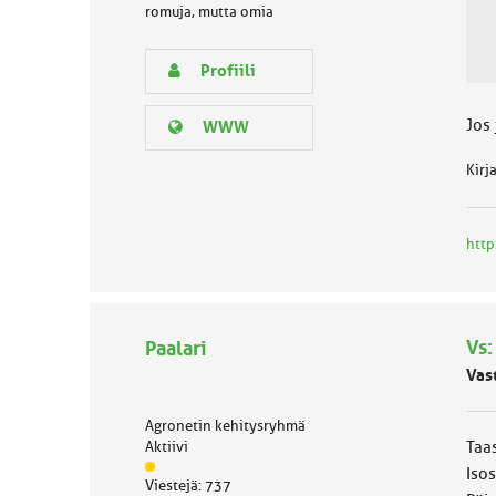
romuja, mutta omia
s
e
n
Profiili
r
y
h
Jos 
WWW
m
ä
Kirj
l
u
o
http
k
k
a
:
Vs:
Paalari
Vas
Agronetin kehitysryhmä
Taas
Aktiivi
J
Isos
Viestejä: 737
ä