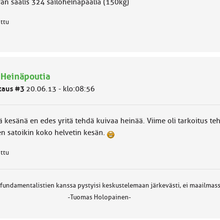
vän saalis 324 säilöheinäpaalia (150kg)
attu
 Heinäpoutia
taus #3
20.06.13 - klo:08:56
ä kesänä en edes yritä tehdä kuivaa heinää. Viime oli tarkoitus t
en satoikin koko helvetin kesän.
attu
 fundamentalistien kanssa pystyisi keskustelemaan järkevästi, ei maailmass
Tuomas Holopainen-