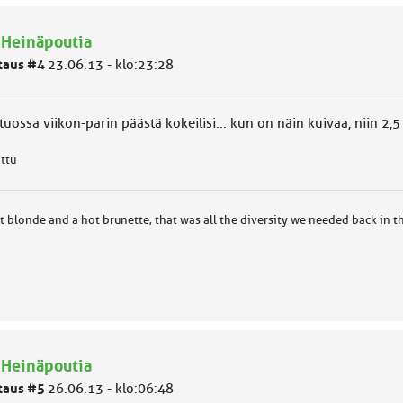
 Heinäpoutia
taus #4
23.06.13 - klo:23:28
tuossa viikon-parin päästä kokeilisi... kun on näin kuivaa, niin 2,5
attu
t blonde and a hot brunette, that was all the diversity we needed back in t
 Heinäpoutia
taus #5
26.06.13 - klo:06:48