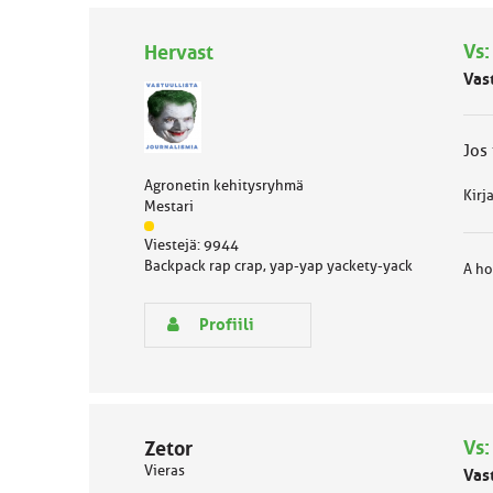
l
u
Vs:
Hervast
o
k
Vas
k
a
:
Jos 
Agronetin kehitysryhmä
Kirj
Mestari
J
Viestejä: 9944
ä
Backpack rap crap, yap-yap yackety-yack
A ho
s
e
n
Profiili
r
y
h
m
ä
l
Vs:
Zetor
u
Vieras
Vas
o