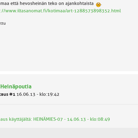
maa että hevosheinän teko on ajankohtaista
.
p://www.iltasanomat.fi/kotimaa/art-1288573898352.html
attu
 Heinäpoutia
taus #1
16.06.13 - klo:19:42
naus käyttäjältä: HEINÄMIES-07 - 14.06.13 - klo:08:49