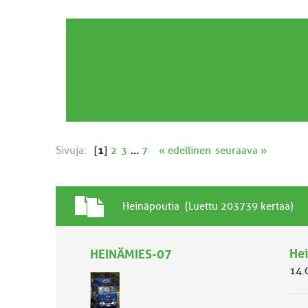
Sivuja:
[
1
]
2
3
...
7
« edellinen
seuraava »
T
A
Heinäpoutia (Luettu 203739 kertaa)
a
i
v
h
a
He
HEINÄMIES-07
e
l
14.
l
i
n