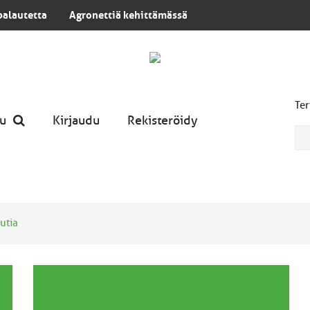
palautetta
Agronettiä kehittämässä
Ter
u
Kirjaudu
Rekisteröidy
utia