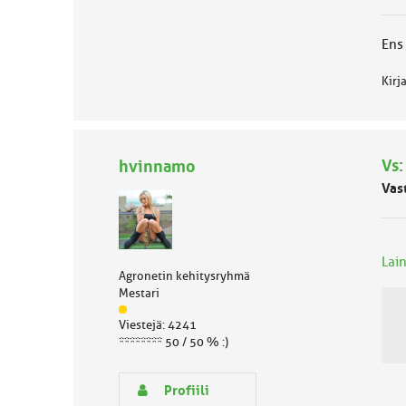
k
k
a
Ens 
:
Kirj
Vs:
hvinnamo
Vas
Lain
Agronetin kehitysryhmä
Mestari
J
Viestejä: 4241
ä
******** 50 / 50 % :)
s
e
n
Profiili
r