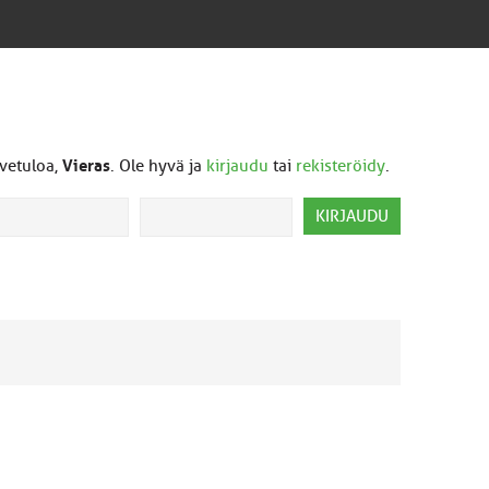
vetuloa,
Vieras
. Ole hyvä ja
kirjaudu
tai
rekisteröidy
.