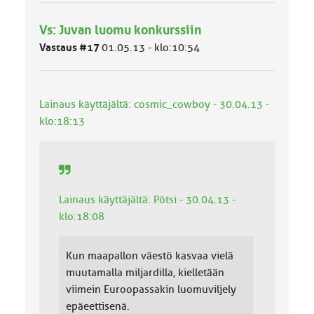
ä
l
Vs: Juvan luomu konkurssiin
u
Vastaus #17
01.05.13 - klo:10:54
o
k
k
a
:
Lainaus käyttäjältä: cosmic_cowboy - 30.04.13 -
klo:18:13
Lainaus käyttäjältä: Pötsi - 30.04.13 -
klo:18:08
Kun maapallon väestö kasvaa vielä
muutamalla miljardilla, kielletään
viimein Euroopassakin luomuviljely
epäeettisenä.