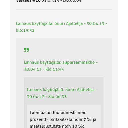
Vastaus #16
01.05.13 - klo:00:05
l
u
o
k
Lainaus käyttäjältä: Suuri Ajattelija - 30.04.13 -
k
klo:19:32
a
:
Lainaus käyttäjältä: supersammakko -
30.04.13 - klo:11:44
Lainaus käyttäjältä: Suuri Ajattelija -
30.04.13 - klo:06:33
Luomua on tuotannosta noin
prosentti, pinta-alasta noin 7 % ja
maataloustuista noin 10 %: