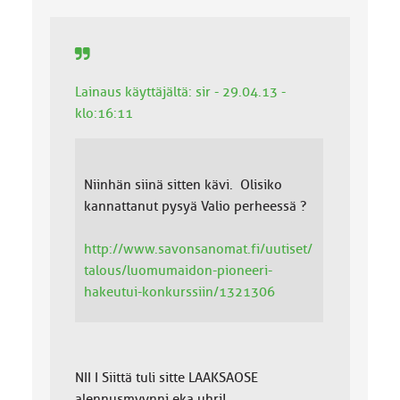
a
:
Lainaus käyttäjältä: sir - 29.04.13 -
klo:16:11
Niinhän siinä sitten kävi. Olisiko
kannattanut pysyä Valio perheessä ?
http://www.savonsanomat.fi/uutiset/
talous/luomumaidon-pioneeri-
hakeutui-konkurssiin/1321306
NII I Siittä tuli sitte LAAKSAOSE
alennusmyynni eka uhri!