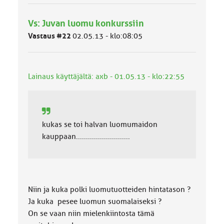
y
h
Vs: Juvan luomu konkurssiin
m
ä
Vastaus #22
02.05.13 - klo:08:05
l
u
o
k
Lainaus käyttäjältä: axb - 01.05.13 - klo:22:55
k
a
:
kukas se toi halvan luomumaidon
kauppaan...........................
Niin ja kuka polki luomutuotteiden hintatason ?
Ja kuka pesee luomun suomalaiseksi ?
On se vaan niin mielenkiintosta tämä