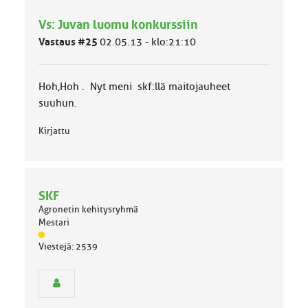
h
Vs: Juvan luomu konkurssiin
m
ä
Vastaus #25
02.05.13 - klo:21:10
l
u
o
Hoh,Hoh . Nyt meni skf:llä maitojauheet
k
k
suuhun.
a
:
Kirjattu
SKF
Agronetin kehitysryhmä
Mestari
J
Viestejä: 2539
ä
s
e
n
r