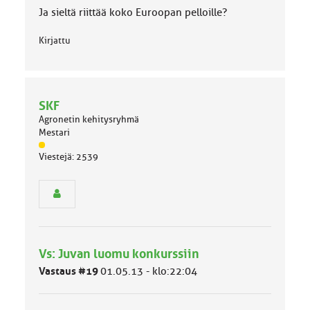
Ja sieltä riittää koko Euroopan pelloille?
Kirjattu
SKF
Agronetin kehitysryhmä
Mestari
J
Viestejä: 2539
ä
s
e
n
r
y
h
Vs: Juvan luomu konkurssiin
m
ä
Vastaus #19
01.05.13 - klo:22:04
l
u
o