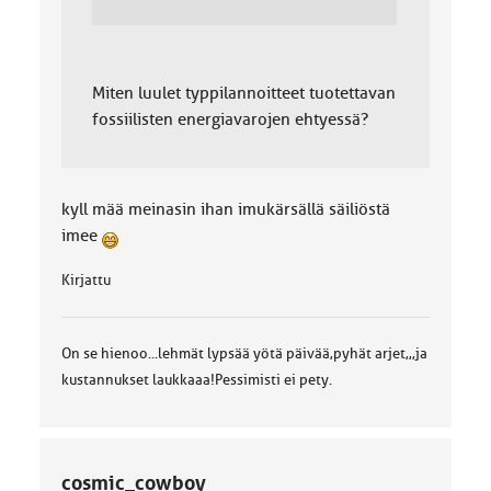
Miten luulet typpilannoitteet tuotettavan
fossiilisten energiavarojen ehtyessä?
kyll mää meinasin ihan imukärsällä säiliöstä
imee
Kirjattu
On se hienoo...lehmät lypsää yötä päivää,pyhät arjet,,,ja
kustannukset laukkaaa!Pessimisti ei pety.
cosmic_cowboy