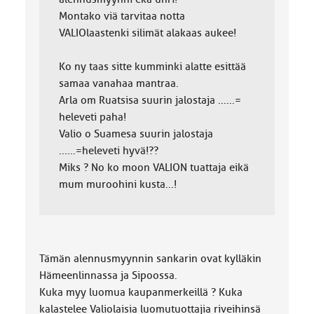
Montako viä tarvitaa notta
VALIOlaastenki silimät alakaas aukee!
Ko ny taas sitte kumminki alatte esittää
samaa vanahaa mantraa.
Arla om Ruatsisa suurin jalostaja ......=
heleveti paha!
Valio o Suamesa suurin jalostaja
......=heleveti hyvä!??
Miks ? No ko moon VALION tuattaja eikä
mum muroohini kusta...!
Tämän alennusmyynnin sankarin ovat kylläkin
Hämeenlinnassa ja Sipoossa.
Kuka myy luomua kaupanmerkeillä ? Kuka
kalastelee Valiolaisia luomutuottajia riveihinsä