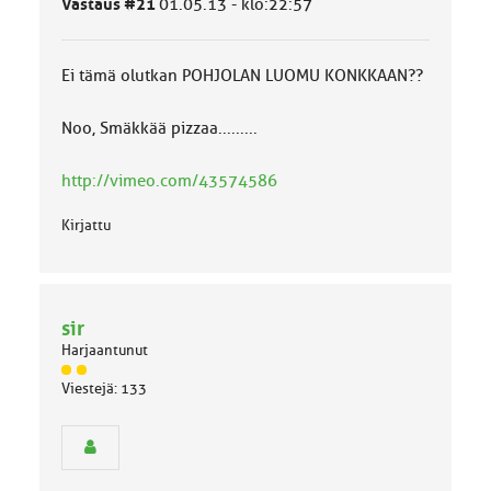
Vastaus #21
01.05.13 - klo:22:57
Ei tämä olutkan POHJOLAN LUOMU KONKKAAN??
Noo, Smäkkää pizzaa.........
http://vimeo.com/43574586
Kirjattu
sir
Harjaantunut
J
Viestejä: 133
ä
s
e
n
r