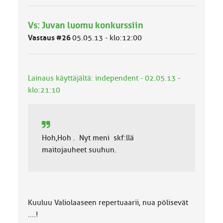
y
h
Vs: Juvan luomu konkurssiin
m
ä
Vastaus #26
05.05.13 - klo:12:00
l
u
o
k
Lainaus käyttäjältä: independent - 02.05.13 -
k
klo:21:10
a
:
Hoh,Hoh . Nyt meni skf:llä
maitojauheet suuhun.
Kuuluu Valiolaaseen repertuaarii, nua pölisevät
....!