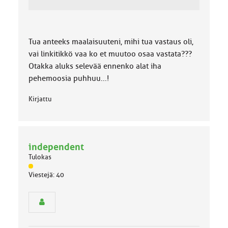
Tua anteeks maalaisuuteni, mihi tua vastaus oli,
vai linkitikkö vaa ko et muutoo osaa vastata???
Otakka aluks selevää ennenko alat iha
pehemoosia puhhuu...!
Kirjattu
independent
Tulokas
J
Viestejä: 40
ä
s
e
n
r
y