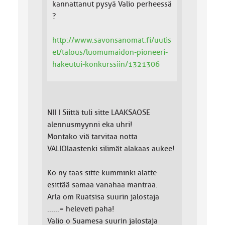
kannattanut pysyä Valio perheessä
?
http://www.savonsanomat.fi/uutis
et/talous/luomumaidon-pioneeri-
hakeutui-konkurssiin/1321306
NII I Siittä tuli sitte LAAKSAOSE
alennusmyynni eka uhri!
Montako viä tarvitaa notta
VALIOlaastenki silimät alakaas aukee!
Ko ny taas sitte kumminki alatte
esittää samaa vanahaa mantraa.
Arla om Ruatsisa suurin jalostaja
......= heleveti paha!
Valio o Suamesa suurin jalostaja