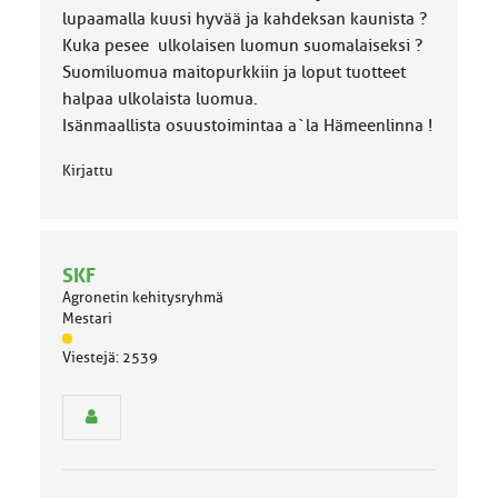
lupaamalla kuusi hyvää ja kahdeksan kaunista ?
Kuka pesee ulkolaisen luomun suomalaiseksi ?
Suomiluomua maitopurkkiin ja loput tuotteet
halpaa ulkolaista luomua.
Isänmaallista osuustoimintaa a`la Hämeenlinna !
Kirjattu
SKF
Agronetin kehitysryhmä
Mestari
J
Viestejä: 2539
ä
s
e
n
r
y
h