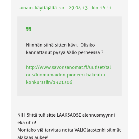
k
Lainaus käyttäjältä: sir - 29.04.13 - klo:16:11
k
a
:
Niinhän siinä sitten kävi. Olisiko
kannattanut pysyä Valio perheessä ?
http://www.savonsanomat.fi/uutiset/tal
ous/luomumaidon-pioneeri-hakeutui-
konkurssiin/1321306
NII I Siittä tuli sitte LAAKSAOSE alennusmyynni
eka uhri!
Montako viä tarvitaa notta VALIOlaastenki silimät
alakaas aukee!