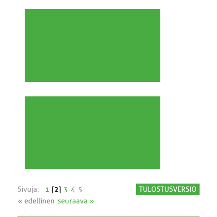
Sivuja:
1
[
2
]
3
4
5
TULOSTUSVERSIO
« edellinen
seuraava »