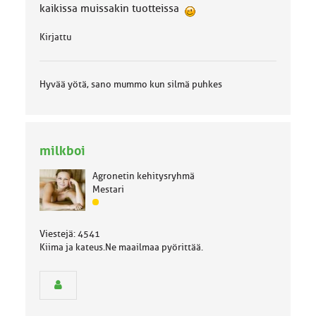
kaikissa muissakin tuotteissa
Kirjattu
Hyvää yötä, sano mummo kun silmä puhkes
milkboi
Agronetin kehitysryhmä
Mestari
J
ä
s
Viestejä: 4541
e
Kiima ja kateus.Ne maailmaa pyörittää.
n
r
y
h
m