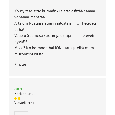
Ko ny taas sitte kumminki alatte esittää samaa
vanahaa mantraa.
Arla om Ruatsisa suurin jalostaja ......= heleveti
paha!
Valio o Suamesa suurin jalostaja ......=heleveti
hyvä!??
Miks ? No ko moon VALION tuattaja eikä mum
muroohini kusta...!
Kirjattu
axb
Harjaantunut
J
Viestejä: 137
ä
s
e