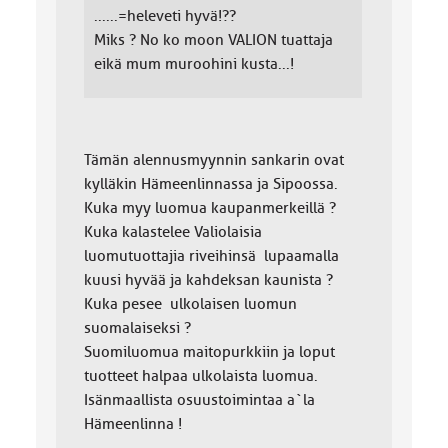
......=heleveti hyvä!??
Miks ? No ko moon VALION tuattaja
eikä mum muroohini kusta...!
Tämän alennusmyynnin sankarin ovat
kylläkin Hämeenlinnassa ja Sipoossa.
Kuka myy luomua kaupanmerkeillä ?
Kuka kalastelee Valiolaisia
luomutuottajia riveihinsä lupaamalla
kuusi hyvää ja kahdeksan kaunista ?
Kuka pesee ulkolaisen luomun
suomalaiseksi ?
Suomiluomua maitopurkkiin ja loput
tuotteet halpaa ulkolaista luomua.
Isänmaallista osuustoimintaa a`la
Hämeenlinna !