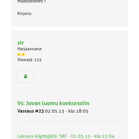
maitobisnes !
Kirjattu
sir
Harjaantunut
J
Viestejä: 133
ä
s
e
n
r
y
h
Vs: Juvan luomu konkurssiin
m
ä
Vastaus #23
02.05.13 - klo:18:05
l
u
o
k
Lainaus käyttäjältä: SKF - 01.05.13 - klo:22:04
k