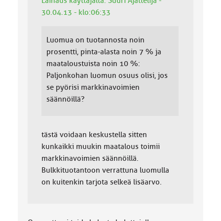
Lainaus käyttäjältä: Suuri Ajattelija -
30.04.13 - klo:06:33
Luomua on tuotannosta noin
prosentti, pinta-alasta noin 7 % ja
maataloustuista noin 10 %:
Paljonkohan luomun osuus olisi, jos
se pyörisi markkinavoimien
säännöillä?
tästä voidaan keskustella sitten
kunkaikki muukin maatalous toimii
markkinavoimien säännöillä.
Bulkkituotantoon verrattuna luomulla
on kuitenkin tarjota selkeä lisäarvo.