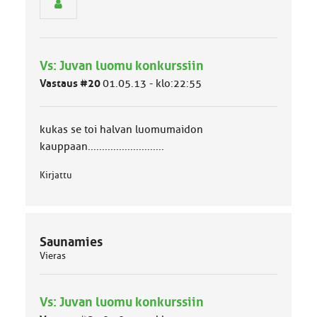
n
r
y
h
Vs: Juvan luomu konkurssiin
m
ä
Vastaus #20
01.05.13 - klo:22:55
l
u
o
kukas se toi halvan luomumaidon
k
k
kauppaan...........................
a
:
Kirjattu
Saunamies
Vieras
Vs: Juvan luomu konkurssiin