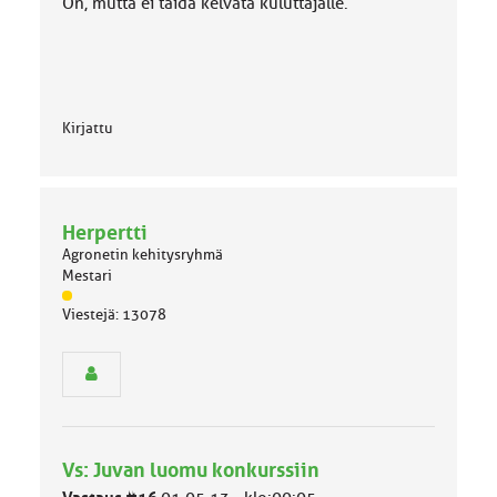
On, mutta ei taida kelvata kuluttajalle.
Kirjattu
Herpertti
Agronetin kehitysryhmä
Mestari
J
Viestejä: 13078
ä
s
e
n
r
y
h
Vs: Juvan luomu konkurssiin
m
ä