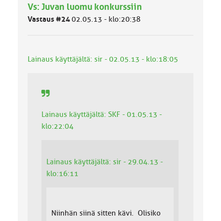
Vs: Juvan luomu konkurssiin
m
ä
Vastaus #24
02.05.13 - klo:20:38
l
u
o
k
Lainaus käyttäjältä: sir - 02.05.13 - klo:18:05
k
a
:
Lainaus käyttäjältä: SKF - 01.05.13 -
klo:22:04
Lainaus käyttäjältä: sir - 29.04.13 -
klo:16:11
Niinhän siinä sitten kävi. Olisiko