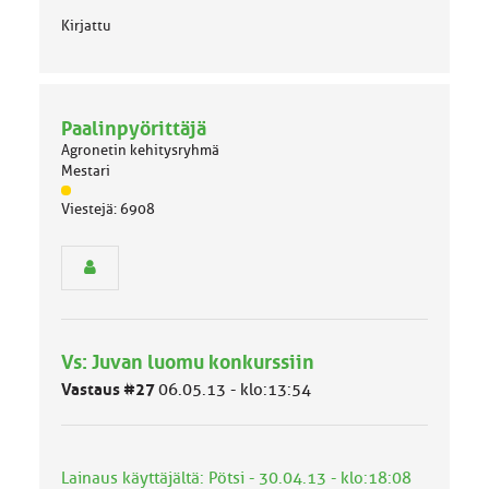
Kirjattu
Paalinpyörittäjä
Agronetin kehitysryhmä
Mestari
J
Viestejä: 6908
ä
s
e
n
r
y
h
Vs: Juvan luomu konkurssiin
m
ä
Vastaus #27
06.05.13 - klo:13:54
l
u
o
k
Lainaus käyttäjältä: Pötsi - 30.04.13 - klo:18:08
k