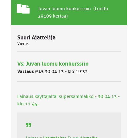
T
A
Juvan luomu konkurssiin (Luettu
a
i
29109 kertaa)
v
h
a
e
l
Suuri Ajattelija
l
Vieras
i
n
e
n
Vs: Juvan luomu konkurssiin
a
Vastaus #15
30.04.13 - klo:19:32
i
h
e
Lainaus käyttäjältä: supersammakko - 30.04.13 -
klo:11:44