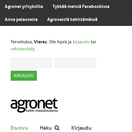
Agronet yrityksille
Tykkää meistä Facebookissa
Anna palautetta
Agronettiä kehittämässä
Tervetuloa,
Vieras
. Ole hyvä ja
kirjaudu
tai
rekisteröidy
.
Etusivu
Haku
Kirjaudu