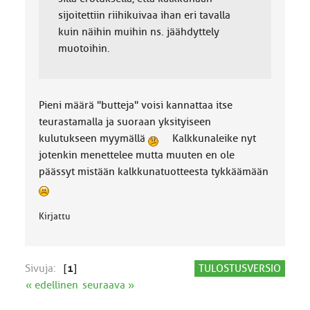
sijoitettiin riihikuivaa ihan eri tavalla
kuin näihin muihin ns. jäähdyttely
muotoihin.
Pieni määrä "butteja" voisi kannattaa itse
teurastamalla ja suoraan yksityiseen
kulutukseen myymällä
Kalkkunaleike nyt
jotenkin menettelee mutta muuten en ole
päässyt mistään kalkkunatuotteesta tykkäämään
Kirjattu
Sivuja:
[
1
]
TULOSTUSVERSIO
« edellinen
seuraava »