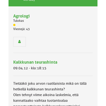
v
h
a
e
l
Agrologi
l
Tulokas
i
n
J
Viestejä: 43
ä
e
s
n
e
a
n
i
r
h
y
e
h
Kalkkunan teurashinta
m
ä
09.04.12 - klo:18:15
l
u
o
Tietääkö joku arvon raatilaisista mikä on tällä
k
k
hetkellä kalkkunan teurashinta?
a
Olen tehnyt viime aikoina laskelmia, että
:
kannattaako vaihtaa tuotantoalaa