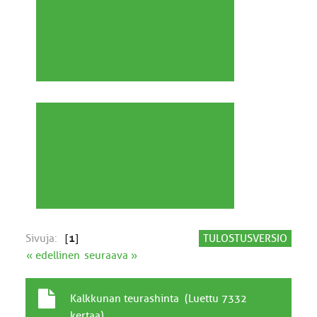
Sivuja:
[
1
]
TULOSTUSVERSIO
« edellinen
seuraava »
T
A
Kalkkunan teurashinta (Luettu 7332
a
i
kertaa)