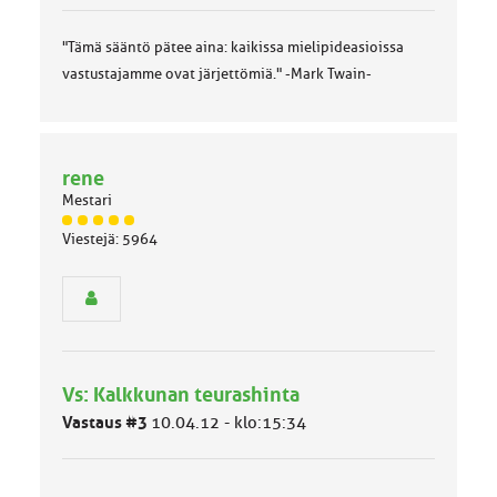
"Tämä sääntö pätee aina: kaikissa mielipideasioissa
vastustajamme ovat järjettömiä." -Mark Twain-
rene
Mestari
J
Viestejä: 5964
ä
s
e
n
r
y
h
Vs: Kalkkunan teurashinta
m
ä
Vastaus #3
10.04.12 - klo:15:34
l
u
o