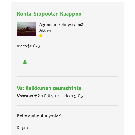
Kohta-Sippoolan Kaappoo
Agronetin kehitysryhmä
Aktiivi
J
ä
Viestejä: 623
s
e
n
r
y
h
m
Vs: Kalkkunan teurashinta
ä
l
Vastaus #2
10.04.12 - klo:15:03
u
o
k
Kelle ajattelit myydä?
k
a
Kirjattu
: