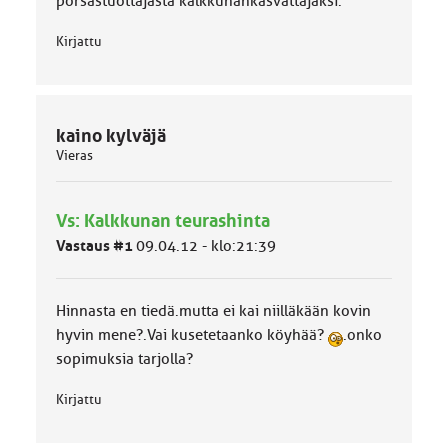
porsastuottajasta kalkkunankasvattajaksi.
Kirjattu
kaino kylväjä
Vieras
Vs: Kalkkunan teurashinta
Vastaus #1
09.04.12 - klo:21:39
Hinnasta en tiedä.mutta ei kai niilläkään kovin
hyvin mene?.Vai kusetetaanko köyhää?
.onko
sopimuksia tarjolla?
Kirjattu