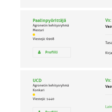
y
h
m
ä
Vs:
Paalinpyörittäjä
l
Agronetin kehitysryhmä
Vas
u
Mestari
o
J
k
Viestejä: 6908
ä
k
Tas
s
a
e
:
Profiili
Kirj
n
r
y
h
m
ä
Vs:
UCD
l
Agronetin kehitysryhmä
Vas
u
Konkari
o
J
k
Viestejä: 1440
ä
k
s
Lain
a
e
: