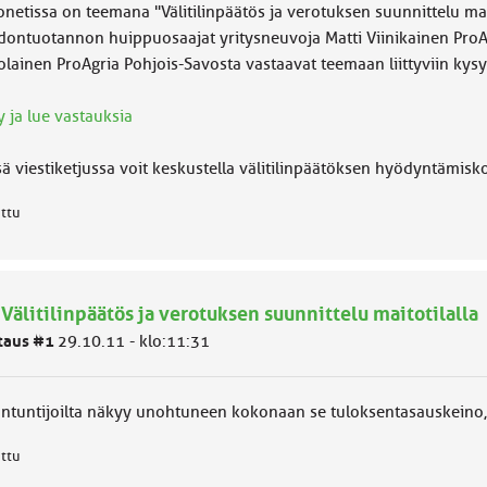
onetissa on teemana "Välitilinpäätös ja verotuksen suunnittelu mai
dontuotannon huippuosaajat yritysneuvoja Matti Viinikainen ProAg
olainen ProAgria Pohjois-Savosta vastaavat teemaan liittyviin kys
 ja lue vastauksia
sä viestiketjussa voit keskustella välitilinpäätöksen hyödyntämis
attu
 Välitilinpäätös ja verotuksen suunnittelu maitotilalla
taus #1
29.10.11 - klo:11:31
antuntijoilta näkyy unohtuneen kokonaan se tuloksentasauskeino,
attu