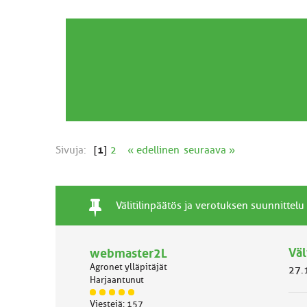
Sivuja:
[
1
]
2
« edellinen
seuraava »
T
P
A
Välitilinpäätös ja verotuksen suunnittelu
a
y
i
v
s
h
a
y
Väl
webmaster2L
e
l
v
Agronet ylläpitäjät
27.
l
ä
Harjaantunut
i
a
J
n
i
Viestejä: 157