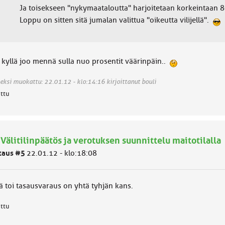
Ja toisekseen "nykymaataloutta" harjoitetaan korkeintaan 80%
Loppu on sitten sitä jumalan valittua "oikeutta vilijellä".
s kyllä joo mennä sulla nuo prosentit väärinpäin..
eksi muokattu: 22.01.12 - klo:14:16 kirjoittanut bouli
attu
 Välitilinpäätös ja verotuksen suunnittelu maitotilalla
taus #5
22.01.12 - klo:18:08
ä toi tasausvaraus on yhtä tyhjän kans.
attu