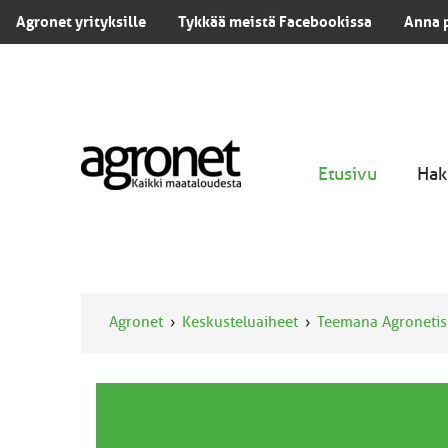
Agronet yrityksille
Tykkää meistä Facebookissa
Anna 
Etusivu
Hak
Agronet
Keskusteluaiheet
Teemana Agronetis