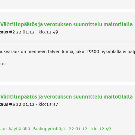
 Välitilinpäätös ja verotuksen suunnittelu maitotilalla
taus #2
22.01.12 - klo:12:49
ausvaraus on menneen talven lumia, joku 13500 nykytilalla ei pal
attu
 Välitilinpäätös ja verotuksen suunnittelu maitotilalla
taus #3
22.01.12 - klo:13:37
aus käyttäjältä: Paalinpyörittäjä - 22.01.12 - klo:12:49