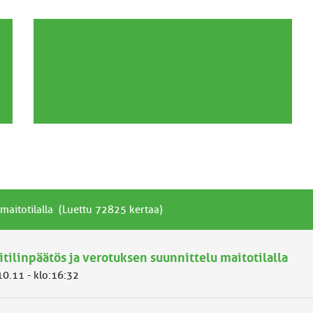
 maitotilalla (Luettu 72825 kertaa)
itilinpäätös ja verotuksen suunnittelu maitotilalla
10.11 - klo:16:32