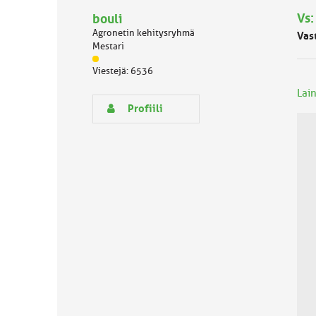
Vs:
bouli
Agronetin kehitysryhmä
Vas
Mestari
J
Viestejä: 6536
ä
s
Lain
e
Profiili
n
r
y
h
m
ä
l
u
o
k
k
a
: