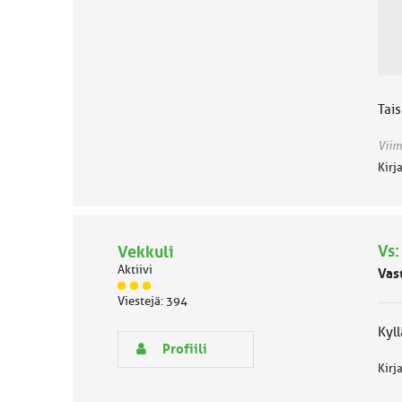
Tai
Viim
Kirj
Vs:
Vekkuli
Aktiivi
Vas
J
Viestejä: 394
ä
s
Kyll
e
Profiili
n
Kirj
r
y