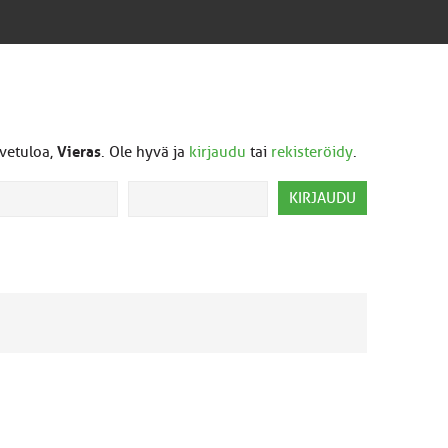
vetuloa,
Vieras
. Ole hyvä ja
kirjaudu
tai
rekisteröidy
.