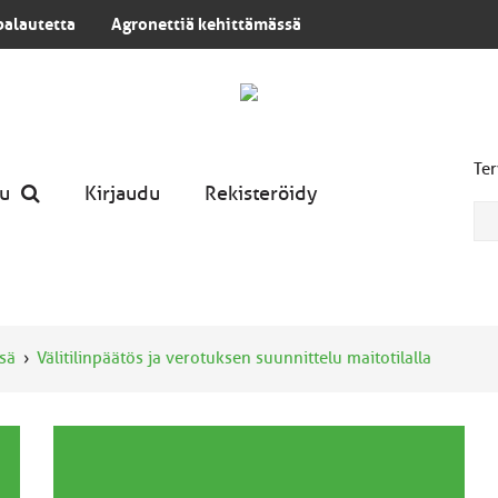
palautetta
Agronettiä kehittämässä
Ter
u
Kirjaudu
Rekisteröidy
sä
Välitilinpäätös ja verotuksen suunnittelu maitotilalla