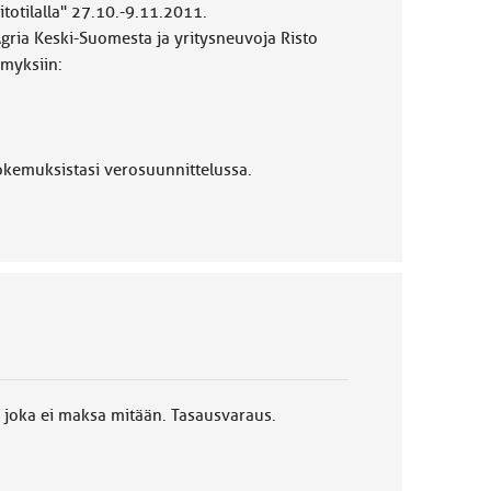
totilalla" 27.10.-9.11.2011.
ria Keski-Suomesta ja yritysneuvoja Risto
ymyksiin:
kokemuksistasi verosuunnittelussa.
 joka ei maksa mitään. Tasausvaraus.