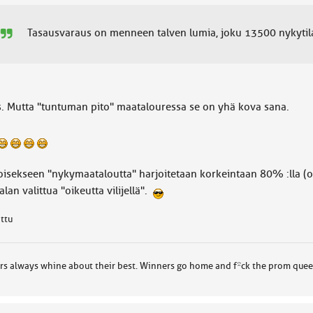
Tasausvaraus on menneen talven lumia, joku 13500 nykytila
s. Mutta "tuntuman pito" maatalouressa se on yhä kova sana.
oisekseen "nykymaataloutta" harjoitetaan korkeintaan 80% :lla (opt
lan valittua "oikeutta vilijellä".
attu
rs always whine about their best. Winners go home and f*ck the prom queen 