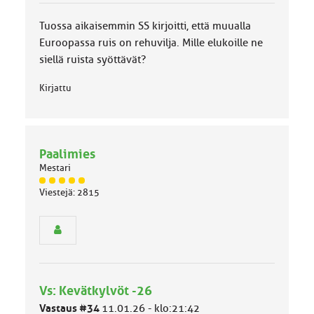
u
o
Tuossa aikaisemmin SS kirjoitti, että muualla
k
k
Euroopassa ruis on rehuvilja. Mille elukoille ne
a
siellä ruista syöttävät?
:
Kirjattu
Paalimies
Mestari
J
Viestejä: 2815
ä
s
e
n
r
y
h
Vs: Kevätkylvöt -26
m
ä
Vastaus #34
11.01.26 - klo:21:42