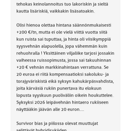
tehokas keinolannoitus tuo lakoriskin ja sieltä
kautta lisäriskiä, vaikkakin lisäsatoakin.
Olisi hienoa olettaa hintana säännönmukaisesti
+200 €/tn, mutta ei ole vielä viittä vuotta siitä
kun ruista sai tuputtaa, ja hinta oli viisikymppiä
syysvehnän alapuolella, jopa vähemmän kuin
rehuohralla ! Yksittäinen viljaliike tarjosi jossakin
vaiheessa ruissopimusta, jossa sai takuuhinnan
+20 € vehnän markkinahintaan verrattuna. Se
20 euroa ei riitä kompensaatioksi sakoluku- ja
torajyväriskistä eikä syksyn kahukärpäsvahdista,
joita kärväsiä rukiin punertava itu elokuun
lopusta syyskuun puoliväliin oikein houkuttelee.
Syksyksi 2026 leipävehnän hintaero rukiiseen
näyttääkin jäävän alle 20 euron....
Survivor bias ja piilossa olevat muuttujat
selittävät hybridirukiiden