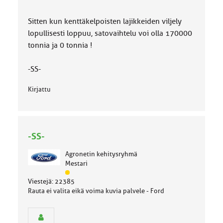
Sitten kun kenttäkelpoisten lajikkeiden viljely
lopullisesti loppuu, satovaihtelu voi olla 170000
tonnia ja 0 tonnia !
-SS-
Kirjattu
-SS-
Agronetin kehitysryhmä
Mestari
J
Viestejä: 22385
ä
Rauta ei valita eikä voima kuvia palvele - Ford
s
e
n
r