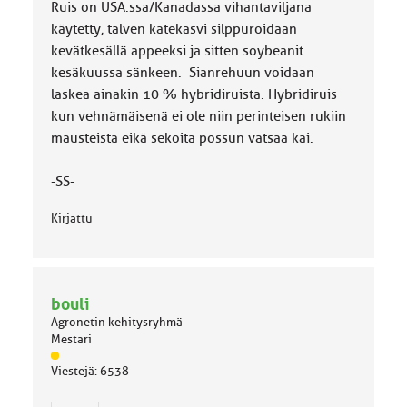
Ruis on USA:ssa/Kanadassa vihantaviljana
käytetty, talven katekasvi silppuroidaan
kevätkesällä appeeksi ja sitten soybeanit
kesäkuussa sänkeen. Sianrehuun voidaan
laskea ainakin 10 % hybridiruista. Hybridiruis
kun vehnämäisenä ei ole niin perinteisen rukiin
mausteista eikä sekoita possun vatsaa kai.
-SS-
Kirjattu
bouli
Agronetin kehitysryhmä
Mestari
J
Viestejä: 6538
ä
s