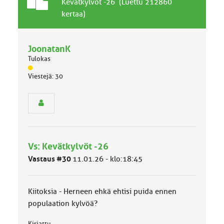
T
A
Kevätkylvöt -26 (Luettu 212860
a
i
kertaa)
v
h
a
e
l
JoonatanK
l
Tulokas
i
n
J
Viestejä: 30
ä
e
s
n
e
a
n
i
r
h
y
e
h
Vs: Kevätkylvöt -26
m
ä
Vastaus #30
11.01.26 - klo:18:45
l
u
o
Kiitoksia - Herneen ehkä ehtisi puida ennen
k
k
populaation kylvöä?
a
:
Kirjattu