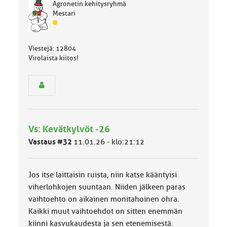
Agronetin kehitysryhmä
Mestari
J
ä
s
Viestejä: 12804
e
Virolaista kiitos!
n
r
y
h
m
ä
l
Vs: Kevätkylvöt -26
u
o
Vastaus #32
11.01.26 - klo:21:12
k
k
a
Jos itse laittaisin ruista, niin katse kääntyisi
:
viherlohkojen suuntaan. Niiden jälkeen paras
vaihtoehto on aikainen monitahoinen ohra.
Kaikki muut vaihtoehdot on sitten enemmän
kiinni kasvukaudesta ja sen etenemisestä.