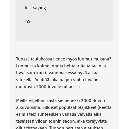
Just saying.
-SS-
Tuossa taulukossa lienee myös luomut mukana?
Luomussa kolme tonnia hehtaarilta taitaa olla
hyvä sato kun tavanomaisessa hyvä alkaa
vitosella. Selittää aika paljon vaihteluvälin
muutosta 2000-luvulle tultaessa.
Meillä viljeltiin ruista siemeneksi 2000 -luvun
alkuvuosina. Silloiset populaatiolajikkeet (Reetta
esim.) teki suhteellisen vähällä vaivalla aika
tasaisesti viiden tonnin sadon, eikä torajyvistä
ollut tietoakaan. Tuohon perustan ajatuksen