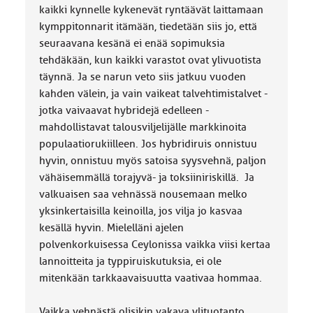
kaikki kynnelle kykenevät ryntäävät laittamaan
kymppitonnarit itämään, tiedetään siis jo, että
seuraavana kesänä ei enää sopimuksia
tehdäkään, kun kaikki varastot ovat ylivuotista
täynnä. Ja se narun veto siis jatkuu vuoden
kahden välein, ja vain vaikeat talvehtimistalvet -
jotka vaivaavat hybridejä edelleen -
mahdollistavat talousviljelijälle markkinoita
populaatiorukiilleen. Jos hybridiruis onnistuu
hyvin, onnistuu myös satoisa syysvehnä, paljon
vähäisemmällä torajyvä- ja toksiiniriskillä. Ja
valkuaisen saa vehnässä nousemaan melko
yksinkertaisilla keinoilla, jos vilja jo kasvaa
kesällä hyvin. Mielelläni ajelen
polvenkorkuisessa Ceylonissa vaikka viisi kertaa
lannoitteita ja typpiruiskutuksia, ei ole
mitenkään tarkkaavaisuutta vaativaa hommaa.
Vaikka vehnästä olisikin vakava ylituotanto,