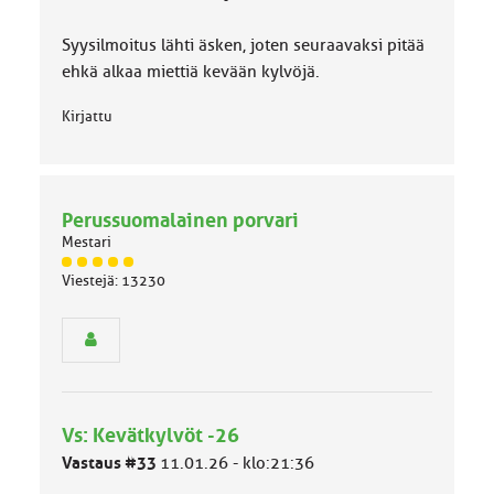
Syysilmoitus lähti äsken, joten seuraavaksi pitää
ehkä alkaa miettiä kevään kylvöjä.
Kirjattu
Perussuomalainen porvari
Mestari
J
Viestejä: 13230
ä
s
e
n
r
y
h
Vs: Kevätkylvöt -26
m
ä
Vastaus #33
11.01.26 - klo:21:36
l