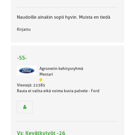
l
u
o
Naudoille ainakin sopii hyvin. Muista en tiedä
k
k
Kirjattu
a
:
-SS-
Agronetin kehitysryhmä
Mestari
J
Viestejä: 22385
ä
Rauta ei valita eikä voima kuvia palvele - Ford
s
e
n
r
y
h
m
Vs: Kevätkylvöt -26
ä