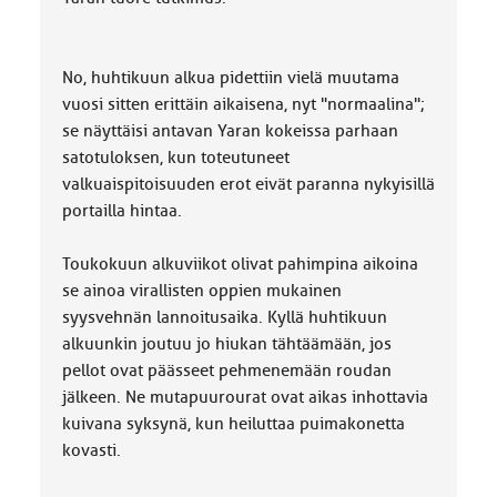
No, huhtikuun alkua pidettiin vielä muutama
vuosi sitten erittäin aikaisena, nyt "normaalina";
se näyttäisi antavan Yaran kokeissa parhaan
satotuloksen, kun toteutuneet
valkuaispitoisuuden erot eivät paranna nykyisillä
portailla hintaa.
Toukokuun alkuviikot olivat pahimpina aikoina
se ainoa virallisten oppien mukainen
syysvehnän lannoitusaika. Kyllä huhtikuun
alkuunkin joutuu jo hiukan tähtäämään, jos
pellot ovat päässeet pehmenemään roudan
jälkeen. Ne mutapuurourat ovat aikas inhottavia
kuivana syksynä, kun heiluttaa puimakonetta
kovasti.