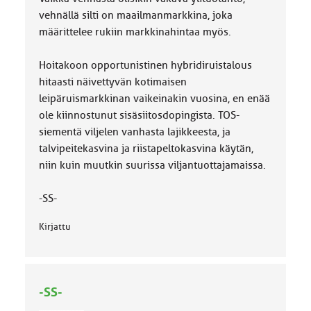
vehnällä silti on maailmanmarkkina, joka
määrittelee rukiin markkinahintaa myös.
Hoitakoon opportunistinen hybridiruistalous
hitaasti näivettyvän kotimaisen
leipäruismarkkinan vaikeinakin vuosina, en enää
ole kiinnostunut sisäsiitosdopingista. TOS-
siementä viljelen vanhasta lajikkeesta, ja
talvipeitekasvina ja riistapeltokasvina käytän,
niin kuin muutkin suurissa viljantuottajamaissa.
-SS-
Kirjattu
-SS-