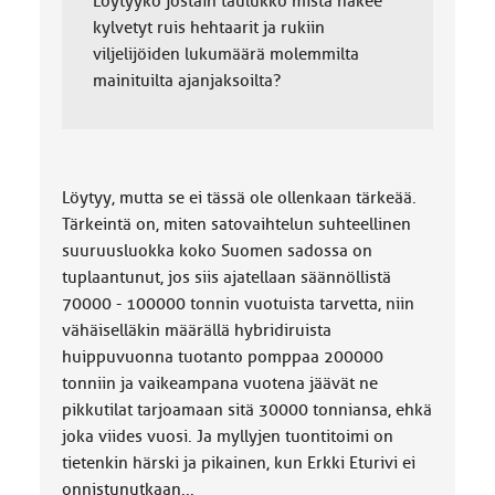
Löytyykö jostain taulukko mistä näkee
kylvetyt ruis hehtaarit ja rukiin
viljelijöiden lukumäärä molemmilta
mainituilta ajanjaksoilta?
Löytyy, mutta se ei tässä ole ollenkaan tärkeää.
Tärkeintä on, miten satovaihtelun suhteellinen
suuruusluokka koko Suomen sadossa on
tuplaantunut, jos siis ajatellaan säännöllistä
70000 - 100000 tonnin vuotuista tarvetta, niin
vähäiselläkin määrällä hybridiruista
huippuvuonna tuotanto pomppaa 200000
tonniin ja vaikeampana vuotena jäävät ne
pikkutilat tarjoamaan sitä 30000 tonniansa, ehkä
joka viides vuosi. Ja myllyjen tuontitoimi on
tietenkin härski ja pikainen, kun Erkki Eturivi ei
onnistunutkaan...