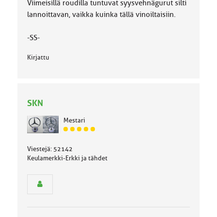
Viimeisillä roudilla tuntuvat syysvehnägurut silti
lannoittavan, vaikka kuinka tällä vinoiltaisiin.
-SS-
Kirjattu
SKN
Mestari
J
ä
Viestejä: 52142
s
Keulamerkki-Erkki ja tähdet
e
n
r
y
h
m
ä