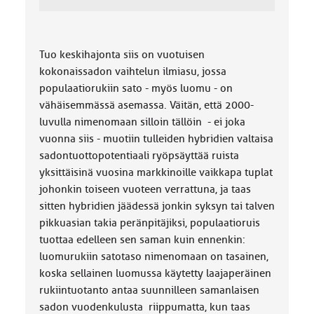
Tuo keskihajonta siis on vuotuisen
kokonaissadon vaihtelun ilmiasu, jossa
populaatiorukiin sato - myös luomu - on
vähäisemmässä asemassa. Väitän, että 2000-
luvulla nimenomaan silloin tällöin - ei joka
vuonna siis - muotiin tulleiden hybridien valtaisa
sadontuottopotentiaali ryöpsäyttää ruista
yksittäisinä vuosina markkinoille vaikkapa tuplat
johonkin toiseen vuoteen verrattuna, ja taas
sitten hybridien jäädessä jonkin syksyn tai talven
pikkuasian takia peränpitäjiksi, populaatioruis
tuottaa edelleen sen saman kuin ennenkin:
luomurukiin satotaso nimenomaan on tasainen,
koska sellainen luomussa käytetty laajaperäinen
rukiintuotanto antaa suunnilleen samanlaisen
sadon vuodenkulusta riippumatta, kun taas