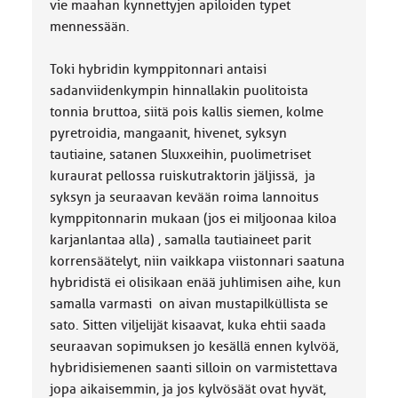
vie maahan kynnettyjen apiloiden typet
mennessään.
Toki hybridin kymppitonnari antaisi
sadanviidenkympin hinnallakin puolitoista
tonnia bruttoa, siitä pois kallis siemen, kolme
pyretroidia, mangaanit, hivenet, syksyn
tautiaine, satanen Sluxxeihin, puolimetriset
kuraurat pellossa ruiskutraktorin jäljissä, ja
syksyn ja seuraavan kevään roima lannoitus
kymppitonnarin mukaan (jos ei miljoonaa kiloa
karjanlantaa alla) , samalla tautiaineet parit
korrensäätelyt, niin vaikkapa viistonnari saatuna
hybridistä ei olisikaan enää juhlimisen aihe, kun
samalla varmasti on aivan mustapilküllista se
sato. Sitten viljelijät kisaavat, kuka ehtii saada
seuraavan sopimuksen jo kesällä ennen kylvöä,
hybridisiemenen saanti silloin on varmistettava
jopa aikaisemmin, ja jos kylvösäät ovat hyvät,