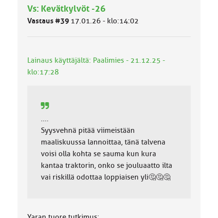
Vs: Kevätkylvöt -26
ä
l
Vastaus #39
17.01.26 - klo:14:02
u
o
k
k
Lainaus käyttäjältä: Paalimies - 21.12.25 -
a
klo:17:28
:
....
Syysvehnä pitää viimeistään
maaliskuussa lannoittaa, tänä talvena
voisi olla kohta se sauma kun kura
kantaa traktorin, onko se jouluaatto ilta
vai riskillä odottaa loppiaisen yli🤔🤔🤔
Yaran tuore tutkimus: