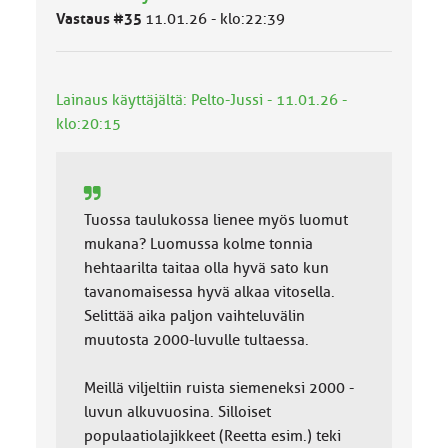
l
Vastaus #35
11.01.26 - klo:22:39
u
o
k
k
Lainaus käyttäjältä: Pelto-Jussi - 11.01.26 -
a
klo:20:15
:
Tuossa taulukossa lienee myös luomut
mukana? Luomussa kolme tonnia
hehtaarilta taitaa olla hyvä sato kun
tavanomaisessa hyvä alkaa vitosella.
Selittää aika paljon vaihteluvälin
muutosta 2000-luvulle tultaessa.
Meillä viljeltiin ruista siemeneksi 2000 -
luvun alkuvuosina. Silloiset
populaatiolajikkeet (Reetta esim.) teki