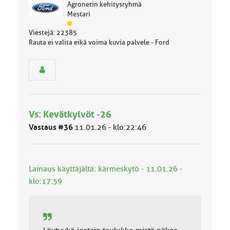
Agronetin kehitysryhmä
Mestari
J
Viestejä: 22385
ä
Rauta ei valita eikä voima kuvia palvele - Ford
s
e
n
r
y
h
m
Vs: Kevätkylvöt -26
ä
l
Vastaus #36
11.01.26 - klo:22:46
u
o
k
k
Lainaus käyttäjältä: kärmeskytö - 11.01.26 -
a
klo:17:59
: