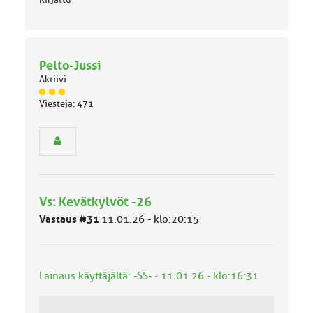
Pelto-Jussi
Aktiivi
J
Viestejä: 471
ä
s
e
n
r
y
h
Vs: Kevätkylvöt -26
m
ä
Vastaus #31
11.01.26 - klo:20:15
l
u
o
k
Lainaus käyttäjältä: -SS- - 11.01.26 - klo:16:31
k
a
: