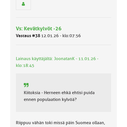
e
n
r
y
h
Vs: Kevätkylvöt -26
m
ä
Vastaus #38
12.01.26 - klo:07:56
l
u
o
k
Lainaus käyttäjältä: JoonatanK - 11.01.26 -
k
klo:18:45
a
:
Kiitoksia - Herneen ehkä ehtisi puida
ennen populaation kylvöä?
Riippuu vähän toki missä päin Suomea ollaan,