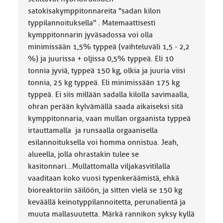
satokisakymppitonnareita "sadan kilon
typpilannoituksella" . Matemaattisesti
kymppitonnarin jyväsadossa voi olla
minimissään 1,5% typpeä (vaihteluväli 1,5 - 2,2
%) ja juurissa + oljissa 0,5% typpeä. Eli 10
tonnia jyviä, typpeä 150 kg, olkia ja juuria viisi
tonnia, 25 kg typpeä. Eli minimissään 175 kg
typpeä. Ei siis millään sadalla kilolla savimaalla,
ohran perään kylvämällä saada aikaiseksi sitä
kymppitonnaria, vaan mullan orgaanista typpeä
irtauttamalla ja runsaalla orgaanisella
esilannoituksella voi homma onnistua. Jeah,
alueella, jolla ohrastakin tulee se
kasitonnari...Mullattomalla viljakasvitilalla
vaaditaan koko vuosi typenkeräämistä, ehkä
bioreaktoriin säilöön, ja sitten vielä se 150 kg
keväällä keinotyppilannoitetta, perunalientä ja
muuta mallasuutetta. Märkä rannikon syksy kyllä