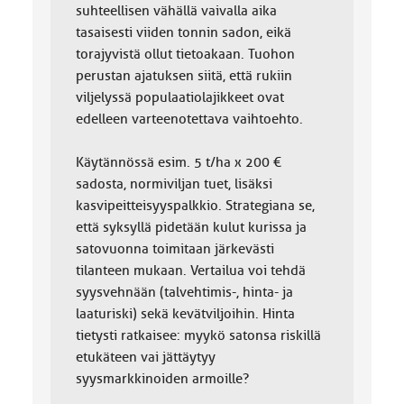
suhteellisen vähällä vaivalla aika
tasaisesti viiden tonnin sadon, eikä
torajyvistä ollut tietoakaan. Tuohon
perustan ajatuksen siitä, että rukiin
viljelyssä populaatiolajikkeet ovat
edelleen varteenotettava vaihtoehto.
Käytännössä esim. 5 t/ha x 200 €
sadosta, normiviljan tuet, lisäksi
kasvipeitteisyyspalkkio. Strategiana se,
että syksyllä pidetään kulut kurissa ja
satovuonna toimitaan järkevästi
tilanteen mukaan. Vertailua voi tehdä
syysvehnään (talvehtimis-, hinta- ja
laaturiski) sekä kevätviljoihin. Hinta
tietysti ratkaisee: myykö satonsa riskillä
etukäteen vai jättäytyy
syysmarkkinoiden armoille?