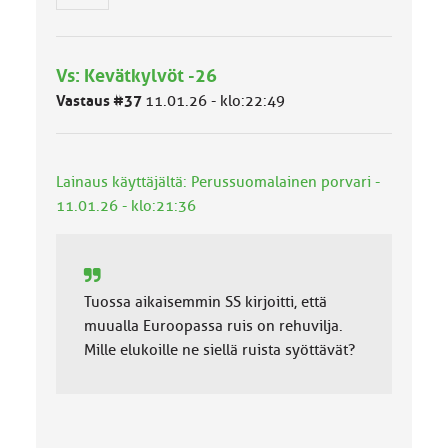
y
h
m
Vs: Kevätkylvöt -26
ä
l
Vastaus #37
11.01.26 - klo:22:49
u
o
k
k
Lainaus käyttäjältä: Perussuomalainen porvari -
a
11.01.26 - klo:21:36
:
Tuossa aikaisemmin SS kirjoitti, että
muualla Euroopassa ruis on rehuvilja.
Mille elukoille ne siellä ruista syöttävät?