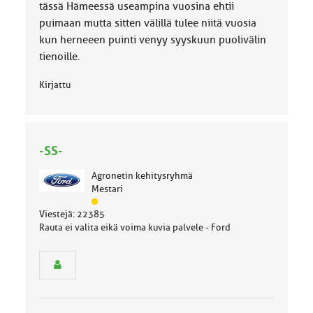
tässä Hämeessä useampina vuosina ehtii
puimaan mutta sitten välillä tulee niitä vuosia
kun herneeen puinti venyy syyskuun puolivälin
tienoille.
Kirjattu
-SS-
Agronetin kehitysryhmä
Mestari
J
Viestejä: 22385
ä
Rauta ei valita eikä voima kuvia palvele - Ford
s
e
n
r
y
h
m