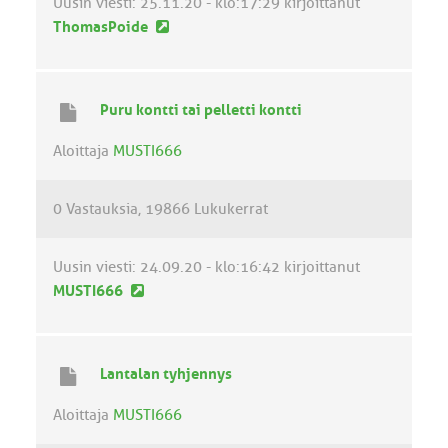
i
Uusin viesti:
25.11.20 - klo:17:29
kirjoittanut
U
ThomasPoide
u
s
i
Puru kontti tai pelletti kontti
n
v
Aloittaja
MUSTI666
i
e
0 Vastauksia
19866 Lukukerrat
s
t
i
Uusin viesti:
24.09.20 - klo:16:42
kirjoittanut
U
MUSTI666
u
s
i
Lantalan tyhjennys
n
v
Aloittaja
MUSTI666
i