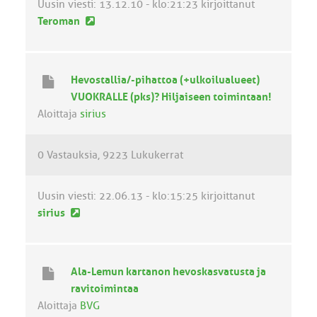
i
Uusin viesti:
13.12.10 - klo:21:23
kirjoittanut
U
Teroman
u
s
i
Hevostallia/-pihattoa (+ulkoilualueet)
n
VUOKRALLE (pks)? Hiljaiseen toimintaan!
v
Aloittaja
sirius
i
e
0 Vastauksia
9223 Lukukerrat
s
t
i
Uusin viesti:
22.06.13 - klo:15:25
kirjoittanut
U
sirius
u
s
i
Ala-Lemun kartanon hevoskasvatusta ja
n
ravitoimintaa
v
Aloittaja
BVG
i