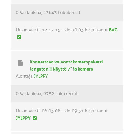
e
0 Vastauksia
13643 Lukukerrat
s
t
i
Uusin viesti:
12.12.15 - klo:20:03
kirjoittanut
BVG
U
u
s
i
Kannettava valvontakamerapaketti
n
langaton !! Näyttö 7" ja kamera
v
Aloittaja
JYLPPY
i
e
0 Vastauksia
9752 Lukukerrat
s
t
i
Uusin viesti:
06.03.08 - klo:09:51
kirjoittanut
U
JYLPPY
u
s