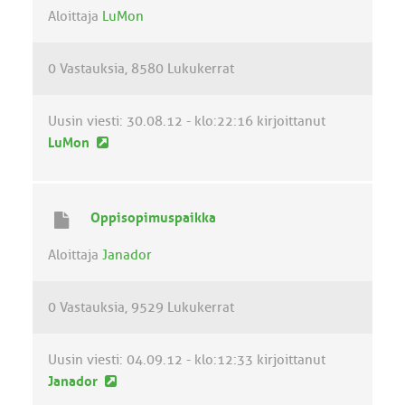
v
Aloittaja
LuMon
i
e
0 Vastauksia
8580 Lukukerrat
s
t
i
Uusin viesti:
30.08.12 - klo:22:16
kirjoittanut
U
LuMon
u
s
i
Oppisopimuspaikka
n
v
Aloittaja
Janador
i
e
0 Vastauksia
9529 Lukukerrat
s
t
i
Uusin viesti:
04.09.12 - klo:12:33
kirjoittanut
U
Janador
u