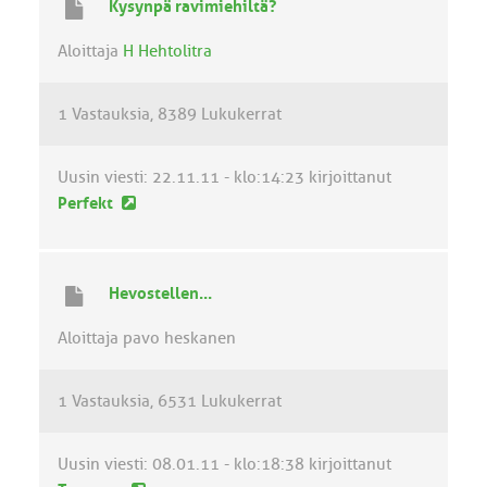
Kysynpä ravimiehiltä?
n
v
Aloittaja
H Hehtolitra
i
e
1 Vastauksia
8389 Lukukerrat
s
t
i
Uusin viesti:
22.11.11 - klo:14:23
kirjoittanut
U
Perfekt
u
s
i
Hevostellen...
n
v
Aloittaja pavo heskanen
i
e
1 Vastauksia
6531 Lukukerrat
s
t
i
Uusin viesti:
08.01.11 - klo:18:38
kirjoittanut