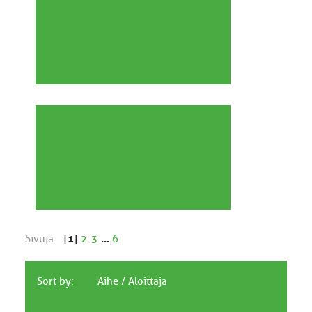
Sivuja:
[
1
]
2
3
...
6
Sort by:
Aihe
/
Aloittaja