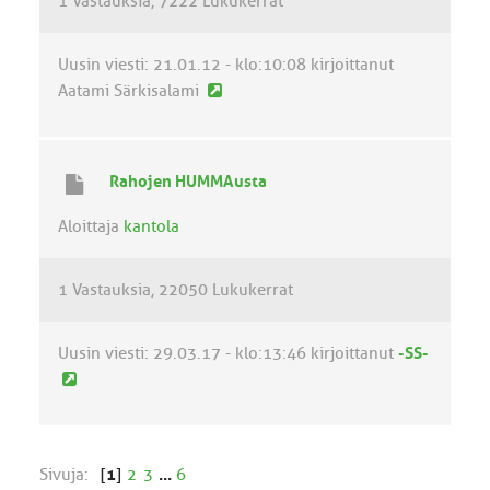
1 Vastauksia
7222 Lukukerrat
s
t
i
Uusin viesti:
21.01.12 - klo:10:08
kirjoittanut
U
Aatami Särkisalami
u
s
i
Rahojen HUMMAusta
n
v
Aloittaja
kantola
i
e
1 Vastauksia
22050 Lukukerrat
s
t
i
Uusin viesti:
29.03.17 - klo:13:46
kirjoittanut
-SS-
U
u
s
i
Sivuja:
[
1
]
2
3
...
6
n