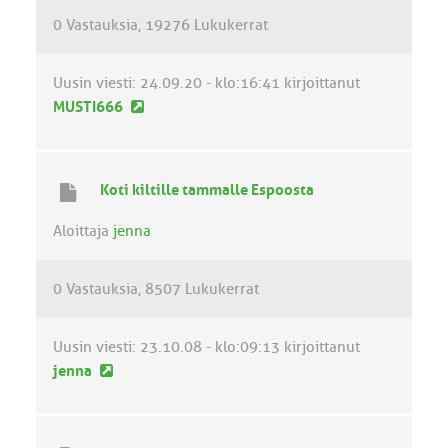
e
0 Vastauksia
19276 Lukukerrat
s
t
i
Uusin viesti:
24.09.20 - klo:16:41
kirjoittanut
U
MUSTI666
u
s
i
Koti kiltille tammalle Espoosta
n
v
Aloittaja
jenna
i
e
0 Vastauksia
8507 Lukukerrat
s
t
i
Uusin viesti:
23.10.08 - klo:09:13
kirjoittanut
U
jenna
u
s
i