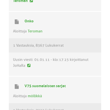
U
Teroman
u
s
i
Onko
n
v
Aloittaja
Teroman
i
e
1 Vastauksia
8367 Lukukerrat
s
t
i
Uusin viesti:
01.01.11 - klo:17:23
kirjoittanut
U
JoHaRa
u
s
i
V75 suomalaisten sarjat
n
v
Aloittaja
möllikkä
i
e