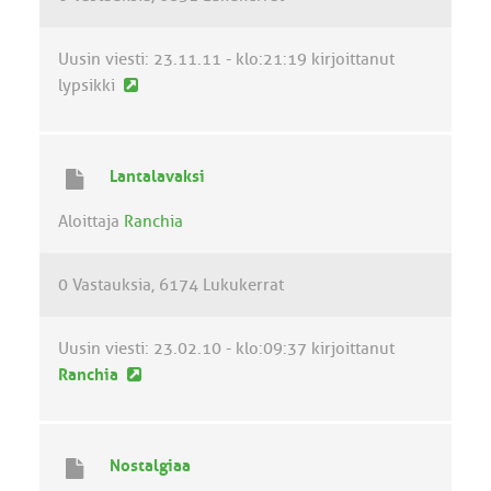
s
t
i
Uusin viesti:
23.11.11 - klo:21:19
kirjoittanut
U
lypsikki
u
s
i
Lantalavaksi
n
v
Aloittaja
Ranchia
i
e
0 Vastauksia
6174 Lukukerrat
s
t
i
Uusin viesti:
23.02.10 - klo:09:37
kirjoittanut
U
Ranchia
u
s
i
Nostalgiaa
n