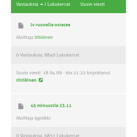
Vastauksia
/
Lukukerrat
Uusin viesti
lv ruunalle ostetaa
Aloittaja
tiitiäinen
0 Vastauksia
8840 Lukukerrat
Uusin viesti:
18.04.09 - klo:21:22
kirjoittanut
U
tiitiäinen
u
s
i
45 minuuttia 23.11
n
v
Aloittaja lypsikki
i
e
0 Vastauksia
6851 Lukukerrat