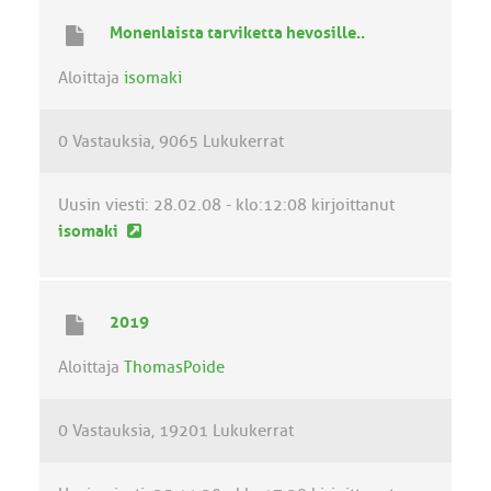
i
Monenlaista tarviketta hevosille..
n
v
Aloittaja
isomaki
i
e
0 Vastauksia
9065 Lukukerrat
s
t
i
Uusin viesti:
28.02.08 - klo:12:08
kirjoittanut
U
isomaki
u
s
i
2019
n
v
Aloittaja
ThomasPoide
i
e
0 Vastauksia
19201 Lukukerrat
s
t