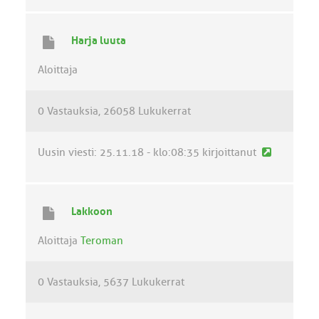
s
i
Harja luuta
n
v
Aloittaja
i
e
0 Vastauksia
26058 Lukukerrat
s
t
i
U
Uusin viesti:
25.11.18 - klo:08:35
kirjoittanut
u
s
i
Lakkoon
n
v
Aloittaja
Teroman
i
e
0 Vastauksia
5637 Lukukerrat
s
t