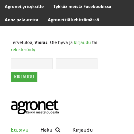
Agronet yrityksille
Tykkää meistä Facebookissa
Anna palautetta
Agronettiä kehittämässä
Tervetuloa,
Vieras
. Ole hyvä ja
kirjaudu
tai
rekisteröidy
.
Etusivu
Haku
Kirjaudu