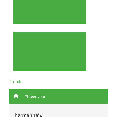
Profiili
Yhteenveto
härmänhäjy