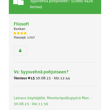
T
A
Syysvehnä pohjoiseen? (Luettu 9426
a
i
kertaa)
v
h
a
e
l
Filosofi
l
Konkari
i
n
J
Viestejä: 1707
ä
e
s
n
e
a
n
i
r
h
y
e
h
Vs: Syysvehnä pohjoiseen?
m
ä
Vastaus #15
30.08.23 - klo:12:44
l
u
o
k
Lainaus käyttäjältä: Moottoripolkupyörä Man -
k
30.08.23 - klo:11:56
a
: