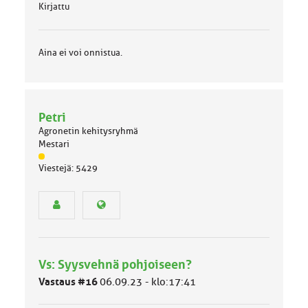
Kirjattu
Aina ei voi onnistua.
Petri
Agronetin kehitysryhmä
Mestari
J
Viestejä: 5429
ä
s
e
n
r
y
h
Vs: Syysvehnä pohjoiseen?
m
ä
Vastaus #16
06.09.23 - klo:17:41
l
u