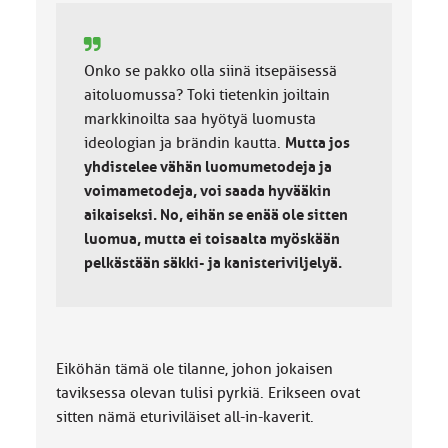
Onko se pakko olla siinä itsepäisessä
aitoluomussa? Toki tietenkin joiltain
markkinoilta saa hyötyä luomusta
ideologian ja brändin kautta.
Mutta jos
yhdistelee vähän luomumetodeja ja
voimametodeja, voi saada hyvääkin
aikaiseksi. No, eihän se enää ole sitten
luomua, mutta ei toisaalta myöskään
pelkästään säkki- ja kanisteriviljelyä.
Eiköhän tämä ole tilanne, johon jokaisen
taviksessa olevan tulisi pyrkiä. Erikseen ovat
sitten nämä eturiviläiset all-in-kaverit.