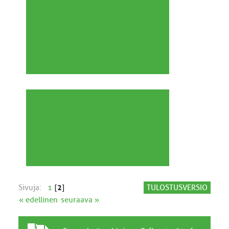
Sivuja:
1
[
2
]
TULOSTUSVERSIO
« edellinen
seuraava »