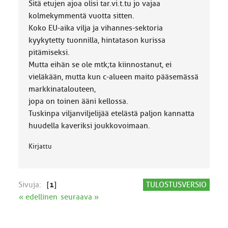
Sitä etujen ajoa olisi tar.vi.t.tu jo vajaa
kolmekymmentä vuotta sitten.
Koko EU-aika vilja ja vihannes-sektoria
kyykytetty tuonnilla, hintatason kurissa
pitämiseksi.
Mutta eihän se ole mtk;ta kiinnostanut, ei
vieläkään, mutta kun c-alueen maito pääsemässä
markkinatalouteen,
jopa on toinen ääni kellossa.
Tuskinpa viljanviljelijää etelästä paljon kannatta
huudella kaveriksi joukkovoimaan.
Kirjattu
Sivuja:
[
1
]
TULOSTUSVERSIO
« edellinen
seuraava »