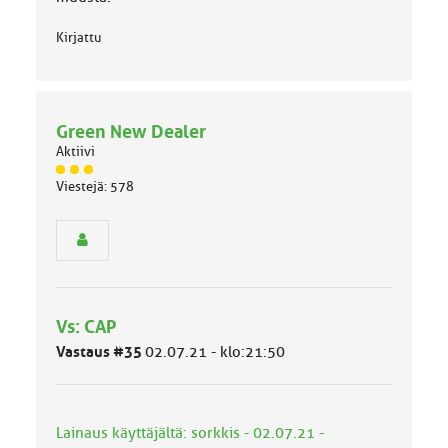
Kirjattu
Green New Dealer
Aktiivi
J
Viestejä: 578
ä
s
e
n
r
y
h
Vs: CAP
m
ä
Vastaus #35
02.07.21 - klo:21:50
l
u
o
k
Lainaus käyttäjältä: sorkkis - 02.07.21 -
k