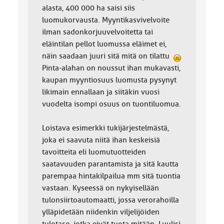
alasta, 400 000 ha saisi siis
luomukorvausta. Myyntikasvivelvoite
ilman sadonkorjuuvelvoitetta tai
eläintilan pellot luomussa eläimet ei,
näin saadaan juuri sitä mitä on tilattu
Pinta-alahan on noussut ihan mukavasti,
kaupan myyntiosuus luomusta pysynyt
likimain ennallaan ja siitäkin vuosi
vuodelta isompi osuus on tuontiluomua.
Loistava esimerkki tukijärjestelmästä,
joka ei saavuta niitä ihan keskeisiä
tavoitteita eli luomutuotteiden
saatavuuden parantamista ja sitä kautta
parempaa hintakilpailua mm sitä tuontia
vastaan. Kyseessä on nykyisellään
tulonsiirtoautomaatti, jossa verorahoilla
ylläpidetään niidenkin viljelijöiden