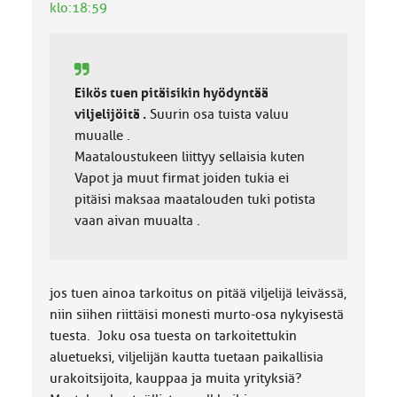
klo:18:59
a
:
Eikös tuen pitäisikin hyödyntää
viljelijöitä .
Suurin osa tuista valuu
muualle .
Maataloustukeen liittyy sellaisia kuten
Vapot ja muut firmat joiden tukia ei
pitäisi maksaa maatalouden tuki potista
vaan aivan muualta .
jos tuen ainoa tarkoitus on pitää viljelijä leivässä,
niin siihen riittäisi monesti murto-osa nykyisestä
tuesta. Joku osa tuesta on tarkoitettukin
aluetueksi, viljelijän kautta tuetaan paikallisia
urakoitsijoita, kauppaa ja muita yrityksiä?