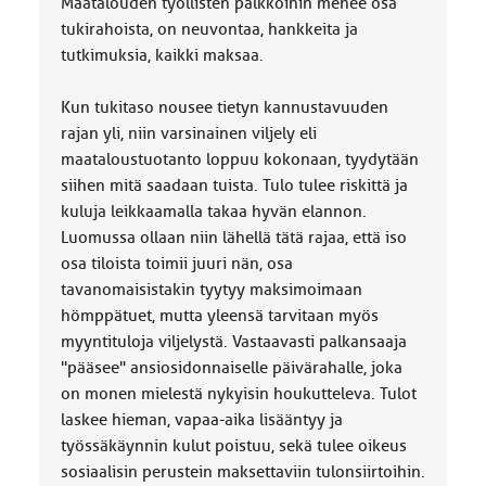
Maatalouden työllisten palkkoihin menee osa
tukirahoista, on neuvontaa, hankkeita ja
tutkimuksia, kaikki maksaa.
Kun tukitaso nousee tietyn kannustavuuden
rajan yli, niin varsinainen viljely eli
maataloustuotanto loppuu kokonaan, tyydytään
siihen mitä saadaan tuista. Tulo tulee riskittä ja
kuluja leikkaamalla takaa hyvän elannon.
Luomussa ollaan niin lähellä tätä rajaa, että iso
osa tiloista toimii juuri nän, osa
tavanomaisistakin tyytyy maksimoimaan
hömppätuet, mutta yleensä tarvitaan myös
myyntituloja viljelystä. Vastaavasti palkansaaja
"pääsee" ansiosidonnaiselle päivärahalle, joka
on monen mielestä nykyisin houkutteleva. Tulot
laskee hieman, vapaa-aika lisääntyy ja
työssäkäynnin kulut poistuu, sekä tulee oikeus
sosiaalisin perustein maksettaviin tulonsiirtoihin.