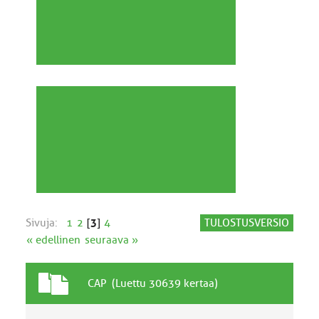
Sivuja:
1
2
[
3
]
4
TULOSTUSVERSIO
« edellinen
seuraava »
T
A
CAP (Luettu 30639 kertaa)
a
i
v
h