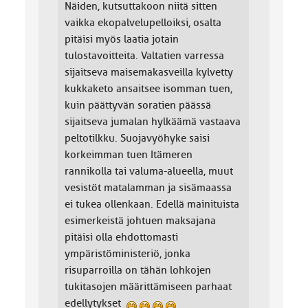
Näiden, kutsuttakoon niitä sitten
vaikka ekopalvelupelloiksi, osalta
pitäisi myös laatia jotain
tulostavoitteita. Valtatien varressa
sijaitseva maisemakasveilla kylvetty
kukkaketo ansaitsee isomman tuen,
kuin päättyvän soratien päässä
sijaitseva jumalan hylkäämä vastaava
peltotilkku. Suojavyöhyke saisi
korkeimman tuen Itämeren
rannikolla tai valuma-alueella, muut
vesistöt matalamman ja sisämaassa
ei tukea ollenkaan. Edellä mainituista
esimerkeistä johtuen maksajana
pitäisi olla ehdottomasti
ympäristöministeriö, jonka
risuparroilla on tähän lohkojen
tukitasojen määrittämiseen parhaat
edellytykset