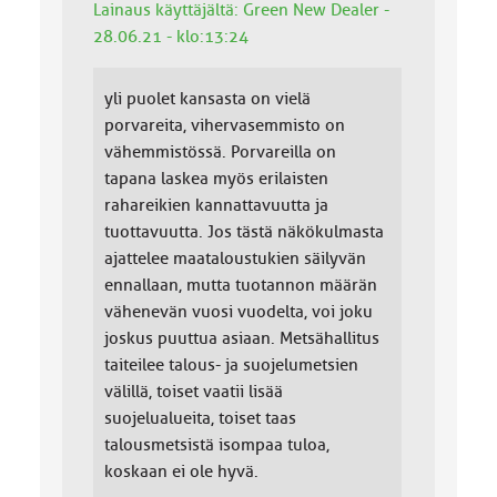
Lainaus käyttäjältä: Green New Dealer -
28.06.21 - klo:13:24
yli puolet kansasta on vielä
porvareita, vihervasemmisto on
vähemmistössä. Porvareilla on
tapana laskea myös erilaisten
rahareikien kannattavuutta ja
tuottavuutta. Jos tästä näkökulmasta
ajattelee maataloustukien säilyvän
ennallaan, mutta tuotannon määrän
vähenevän vuosi vuodelta, voi joku
joskus puuttua asiaan. Metsähallitus
taiteilee talous- ja suojelumetsien
välillä, toiset vaatii lisää
suojelualueita, toiset taas
talousmetsistä isompaa tuloa,
koskaan ei ole hyvä.