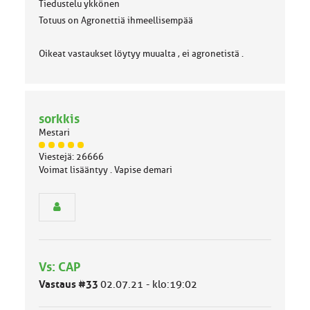
Tiedustelu ykkönen
Totuus on Agronettiä ihmeellisempää
Oikeat vastaukset löytyy muualta , ei agronetistä .
sorkkis
Mestari
J
Viestejä: 26666
ä
Voimat lisääntyy . Vapise demari
s
e
n
r
y
h
m
Vs: CAP
ä
l
Vastaus #33
02.07.21 - klo:19:02
u
o