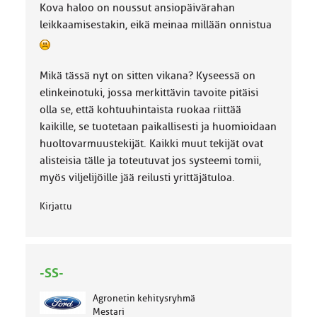
Kova haloo on noussut ansiopäivärahan
leikkaamisestakin, eikä meinaa millään onnistua
Mikä tässä nyt on sitten vikana? Kyseessä on
elinkeinotuki, jossa merkittävin tavoite pitäisi
olla se, että kohtuuhintaista ruokaa riittää
kaikille, se tuotetaan paikallisesti ja huomioidaan
huoltovarmuustekijät. Kaikki muut tekijät ovat
alisteisia tälle ja toteutuvat jos systeemi tomii,
myös viljelijöille jää reilusti yrittäjätuloa.
Kirjattu
-SS-
Agronetin kehitysryhmä
Mestari