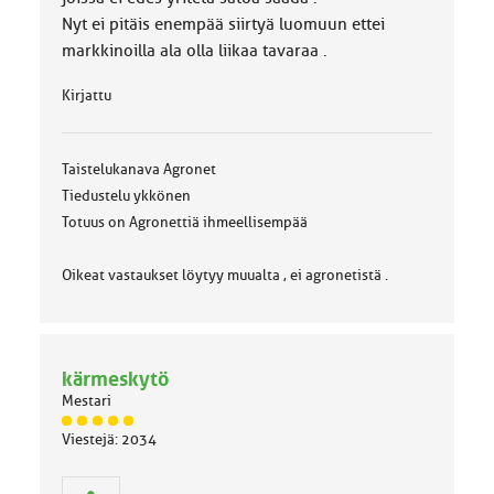
Nyt ei pitäis enempää siirtyä luomuun ettei
markkinoilla ala olla liikaa tavaraa .
Kirjattu
Taistelukanava Agronet
Tiedustelu ykkönen
Totuus on Agronettiä ihmeellisempää
Oikeat vastaukset löytyy muualta , ei agronetistä .
kärmeskytö
Mestari
J
Viestejä: 2034
ä
s
e