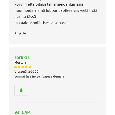
korviin että pitäisi tämä meidänkin asia
huomioida, nämä lobbarit sotkee siis vielä lisää
asioita tässä
maatalouspoliittisessa sopassa.
Kirjattu
sorkkis
Mestari
J
Viestejä: 26666
ä
Voimat lisääntyy . Vapise demari
s
e
n
r
y
h
m
Vs: CAP
ä