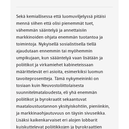
k
k
a
Sekä kemiallisessa että luomuviljelyssä pitäisi
:
mennä siihen että olisi pienemmät tuet,
vähemmän sääntelyä ja annettaisiin
markkinoiden ohjata enemmän tuotantoa ja
toimintoja. Nykyisellä sosialistisella tiellä
ajaudutaan ennemmin tai myöhemmin
umpikujaan, kun säääntelyä vaan lisätään ja
poliitikot ja virkamiehet kabineteissaan
määrittelevät eri asioita, esimerkiksi luomun
tavoiteprosentteja. Tämä nykymeininki on
tosiaan kuin Neuvostoliittolaisesta
suunnitelmataloudesta, eli yhä enemmän
poliitikot ja byrokraatit sekaantuvat
maataloustuotannon yksityiskohtiin, pieniinkin,
ja markkinaohjautuvuus on täysin sivuseikka.
Lisäksi kaikenkarvaiset eri alojen lobbarit
kuiskuttelevat poliitikkojen ja byrokraattien