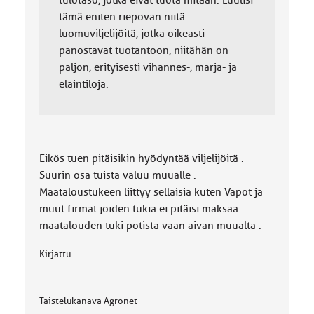
tulotaso, jotka eivät tuota mitään. Luulisi
tämä eniten riepovan niitä
luomuviljelijöitä, jotka oikeasti
panostavat tuotantoon, niitähän on
paljon, erityisesti vihannes-, marja- ja
eläintiloja.
Eikös tuen pitäisikin hyödyntää viljelijöitä .
Suurin osa tuista valuu muualle .
Maataloustukeen liittyy sellaisia kuten Vapot ja
muut firmat joiden tukia ei pitäisi maksaa
maatalouden tuki potista vaan aivan muualta .
Kirjattu
Taistelukanava Agronet