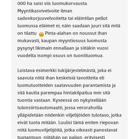
000 ha saisi siis luomukorvausta.
Myyntikasvivelvoite ilman
sadonkorjuuvelvoitetta tai eläintilan pellot
luomussa eläimet ei, näin saadaan juuri sitä mitä
on tilattu
Pinta-alahan on noussut ihan
mukavasti, kaupan myyntiosuus luomusta
pysynyt likimain ennallaan ja siitäkin vuosi
vuodelta isompi osuus on tuontiluomua.
Loistava esimerkki tukijärjestelmästä, joka ei
saavuta niitä ihan keskeisiä tavoitteita eli
luomutuotteiden saatavuuden parantamista ja
sitä kautta parempaa hintakilpailua mm sitä
tuontia vastaan. Kyseessä on nykyisellään
tulonsiirtoautomaatti, jossa verorahoilla
ylläpidetään niidenkin viljelijöiden tulotaso, jotka
eivät tuota mitään. Luulisi tämä eniten riepovan
niitä luomuviljelijöitä, jotka oikeasti panostavat
tuotantoon, niitähän on paljon, erityisesti