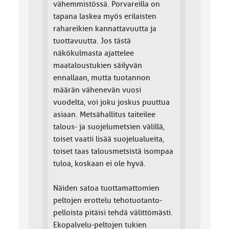
vähemmistössä. Porvareilla on
tapana laskea myös erilaisten
rahareikien kannattavuutta ja
tuottavuutta. Jos tästä
näkökulmasta ajattelee
maataloustukien säilyvän
ennallaan, mutta tuotannon
määrän vähenevän vuosi
vuodelta, voi joku joskus puuttua
asiaan. Metsähallitus taiteilee
talous- ja suojelumetsien välillä,
toiset vaatii lisää suojelualueita,
toiset taas talousmetsistä isompaa
tuloa, koskaan ei ole hyvä.
Näiden satoa tuottamattomien
peltojen erottelu tehotuotanto-
pelloista pitäisi tehdä välittömästi.
Ekopalvelu-peltojen tukien