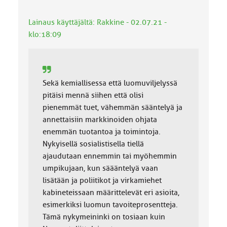
k
k
Lainaus käyttäjältä: Rakkine - 02.07.21 -
a
klo:18:09
:
Sekä kemiallisessa että luomuviljelyssä
pitäisi mennä siihen että olisi
pienemmät tuet, vähemmän sääntelyä ja
annettaisiin markkinoiden ohjata
enemmän tuotantoa ja toimintoja.
Nykyisellä sosialistisella tiellä
ajaudutaan ennemmin tai myöhemmin
umpikujaan, kun säääntelyä vaan
lisätään ja poliitikot ja virkamiehet
kabineteissaan määrittelevät eri asioita,
esimerkiksi luomun tavoiteprosentteja.
Tämä nykymeininki on tosiaan kuin