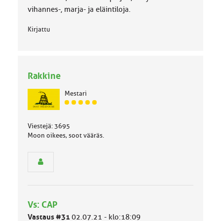
vihannes-, marja- ja eläintiloja.
Kirjattu
Rakkine
Mestari
J
ä
s
Viestejä: 3695
e
Moon oikees, soot vääräs.
n
r
y
h
m
ä
l
Vs: CAP
u
Vastaus #31
02.07.21 - klo:18:09
o