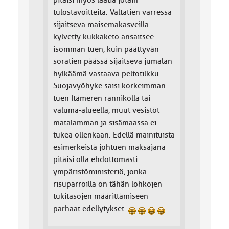
pitäisi myös laatia jotain
tulostavoitteita. Valtatien varressa
sijaitseva maisemakasveilla
kylvetty kukkaketo ansaitsee
isomman tuen, kuin päättyvän
soratien päässä sijaitseva jumalan
hylkäämä vastaava peltotilkku.
Suojavyöhyke saisi korkeimman
tuen Itämeren rannikolla tai
valuma-alueella, muut vesistöt
matalamman ja sisämaassa ei
tukea ollenkaan. Edellä mainituista
esimerkeistä johtuen maksajana
pitäisi olla ehdottomasti
ympäristöministeriö, jonka
risuparroilla on tähän lohkojen
tukitasojen määrittämiseen
parhaat edellytykset