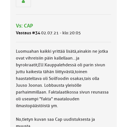
n
r
y
h
Vs: CAP
m
ä
Vastaus #34
02.07.21 - klo:20:05
l
u
o
Luomuahan kaikki yrittää lisätä,ainakin ne jotka
k
k
ovat vihreisiin päin kallellaan...ja
a
byrokraatit,EU.Kauppalehdessä oli parin sivun
:
juttu kaikesta tähän liittyvästä,toinen
haastateltava oli Soilfoodin osakas,tais olla
Juuso Joonas. Lobbausta yleisölle
parhaimmillaan. Faktalaatikossa sivun reunassa
oli useampi "fakta" maatalouden
ilmastopäästöistä ym.
No,tietyn kuvan saa Cap uudistuksesta ja
muusta.