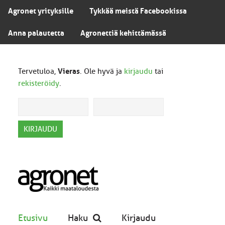
Agronet yrityksille
Tykkää meistä Facebookissa
Anna palautetta
Agronettiä kehittämässä
Tervetuloa,
Vieras
. Ole hyvä ja
kirjaudu
tai
rekisteröidy
.
Etusivu
Haku
Kirjaudu