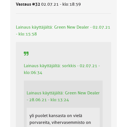
l
Vastaus #32
02.07.21 - klo:18:59
u
o
k
k
Lainaus käyttäjältä: Green New Dealer - 02.07.21
a
- klo:15:58
:
Lainaus käyttäjältä: sorkkis - 02.07.21 -
klo:06:34
Lainaus käyttäjältä: Green New Dealer
- 28.06.21 - klo:13:24
yli puolet kansasta on vielä
porvareita, vihervasemmisto on