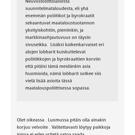
Neuvostoliittolaisesta
suunnitelmataloudesta, eli yhä
enemmän poliitikot ja byrokraatit
sekaantuvat maataloustuotannon
yksityiskohtiin, pieniinkin, ja
markkinaohjautuvuus on täysin
sivuseikka. Lisäksi kaikenkarvaiset eri
alojen lobbarit kuiskuttelevat
poliitikkojen ja byrokraattien korviin
että pitäisi tämä meidänkin asia
huomioida, nämä lobbarit sotkee siis
vielä lisää asioita tässä
maatalouspoliittisessa sopassa.
Olet oikeassa . Luomussa pitäis olla ainakin
korjuu velvoite . Valitettavasti löytyy paikkoja
joissa ei edes yritetä satoa saada .