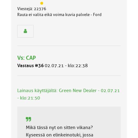
J
Viestejä: 22376
ä
Rauta ei valita eikä voima kuvia palvele - Ford
s
e
n
r
y
h
m
Vs: CAP
ä
l
Vastaus #36
02.07.21 - klo:22:38
u
o
k
k
Lainaus käyttäjältä: Green New Dealer - 02.07.21
a
- klo:21:50
:
Mikä tässä nyt on sitten vikana?
Kyseessä on elinkeinotuki, jossa