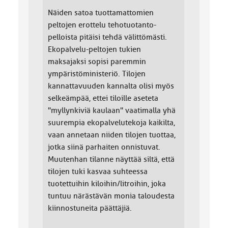
Näiden satoa tuottamattomien
peltojen erottelu tehotuotanto-
pelloista pitäisi tehdä välittömästi.
Ekopalvelu-peltojen tukien
maksajaksi sopisi paremmin
ympäristöministeriö. Tilojen
kannattavuuden kannalta olisi myös
selkeämpää, ettei tiloille aseteta
"myllynkiviä kaulaan" vaatimalla yhä
suurempia ekopalvelutekoja kaikilta,
vaan annetaan niiden tilojen tuottaa,
jotka siinä parhaiten onnistuvat.
Muutenhan tilanne näyttää siltä, että
tilojen tuki kasvaa suhteessa
tuotettuihin kiloihin/litroihin, joka
tuntuu närästävän monia taloudesta
kiinnostuneita päättäjiä.