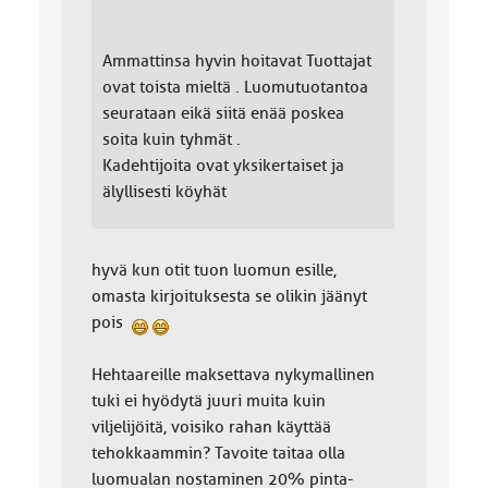
Ammattinsa hyvin hoitavat Tuottajat
ovat toista mieltä . Luomutuotantoa
seurataan eikä siitä enää poskea
soita kuin tyhmät .
Kadehtijoita ovat yksikertaiset ja
älyllisesti köyhät
hyvä kun otit tuon luomun esille,
omasta kirjoituksesta se olikin jäänyt
pois
Hehtaareille maksettava nykymallinen
tuki ei hyödytä juuri muita kuin
viljelijöitä, voisiko rahan käyttää
tehokkaammin? Tavoite taitaa olla
luomualan nostaminen 20% pinta-