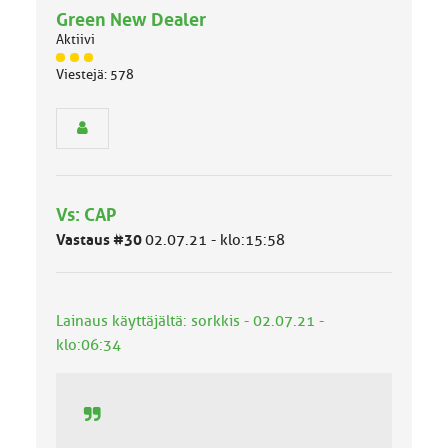
a
Green New Dealer
e
l
Aktiivi
l
J
i
Viestejä: 578
ä
n
s
e
e
n
n
a
r
i
y
h
h
e
Vs: CAP
m
ä
Vastaus #30
02.07.21 - klo:15:58
l
u
o
k
Lainaus käyttäjältä: sorkkis - 02.07.21 -
k
klo:06:34
a
: