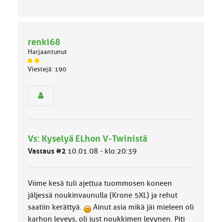
renki68
Harjaantunut
J
Viestejä: 190
ä
s
e
n
r
y
h
Vs: Kyselyä ELhon V-Twinistä
m
ä
Vastaus #2
10.01.08 - klo:20:39
l
u
o
Viime kesä tuli ajettua tuommosen koneen
k
k
jäljessä noukinvaunulla (Krone 5XL) ja rehut
a
saatiin kerättyä.
Ainut asia mikä jäi mieleen oli
:
karhon leveys, oli just noukkimen levynen. Piti