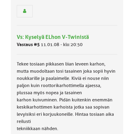
s
e
n
r
y
h
Vs: Kyselyä ELhon V-Twinistä
m
ä
Vastaus #5
11.01.08 - klo:20:50
l
u
o
Tekee tosiaan pikkasen liian leveen karhon,
k
k
mutta muodoltaan tosi tasainen joka sopii hyvin
a
noukkarille ja paalaimelle. Kiviä ei nouse niin
:
paljon kuin roottorikarhottimella ajaessa,
plussaa myös nopea ja tasainen
karhon kuivuminen. Pidän kuitenkin enemmän
keskikarhottimen karhoista jotka saa sopivan
levyisiksi eri korjuukoneille. Hintaa tosiaan aika
reilusti
tekniikkaan nähden.