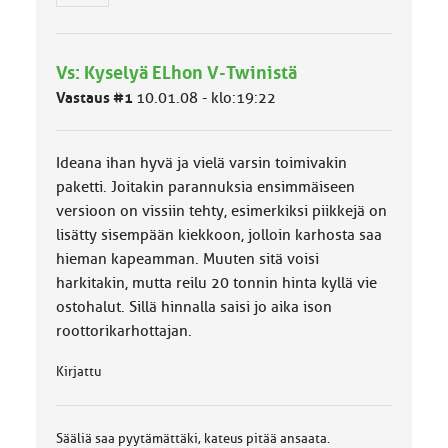
m
ä
l
Vs: Kyselyä ELhon V-Twinistä
u
o
Vastaus #1
10.01.08 - klo:19:22
k
k
a
Ideana ihan hyvä ja vielä varsin toimivakin
:
paketti. Joitakin parannuksia ensimmäiseen
versioon on vissiin tehty, esimerkiksi piikkejä on
lisätty sisempään kiekkoon, jolloin karhosta saa
hieman kapeamman. Muuten sitä voisi
harkitakin, mutta reilu 20 tonnin hinta kyllä vie
ostohalut. Sillä hinnalla saisi jo aika ison
roottorikarhottajan.
Kirjattu
Sääliä saa pyytämättäki, kateus pitää ansaata.