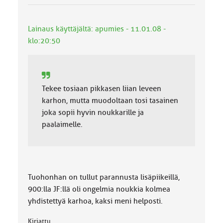
k
a
:
Lainaus käyttäjältä: apumies - 11.01.08 -
klo:20:50
Tekee tosiaan pikkasen liian leveen
karhon, mutta muodoltaan tosi tasainen
joka sopii hyvin noukkarille ja
paalaimelle.
Tuohonhan on tullut parannusta lisäpiikeillä,
900:lla JF:llä oli ongelmia noukkia kolmea
yhdistettyä karhoa, kaksi meni helposti.
Kirjattu