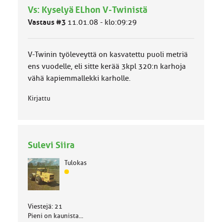
Vs: Kyselyä ELhon V-Twinistä
m
ä
Vastaus #3
11.01.08 - klo:09:29
l
u
o
V-Twinin työleveyttä on kasvatettu puoli metriä
k
k
ens vuodelle, eli sitte kerää 3kpl 320:n karhoja
a
vähä kapiemmallekki karholle.
:
Kirjattu
Sulevi Siira
Tulokas
J
ä
s
e
Viestejä: 21
n
Pieni on kaunista...
r