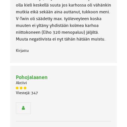
olla kieli keskellä suuta jos karhossa oli vähänkin
mutkia eikä sekään aina auttanut, tukkoon meni.
V-Twin oli säädetty max. työleveyteen koska
muuten ei yltäny yhdistään kolmea karhoa
niittokoneen (Elho 320 menopaluu) jäljiltä.
Muuta negatiivista ei nyt tähän hätään muistu.
Kirjattu
Pohojalaanen
Aktiivi
J
Viestejä: 347
ä
s
e
n
r
y
h