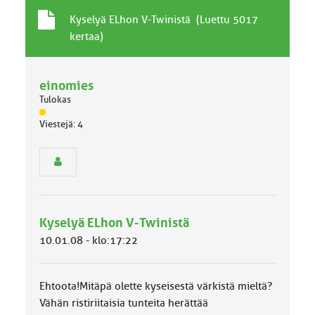
T
A
Kyselyä ELhon V-Twinistä (Luettu 5017
a
i
kertaa)
v
h
a
e
l
einomies
l
Tulokas
i
n
J
Viestejä: 4
ä
e
s
n
e
a
n
i
r
h
y
e
h
Kyselyä ELhon V-Twinistä
m
ä
10.01.08 - klo:17:22
l
u
o
Ehtoota!Mitäpä olette kyseisestä värkistä mieltä?
k
k
Vähän ristiriitaisia tunteita herättää