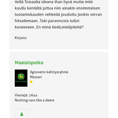
a
itellä.Toisaalta ideana ihan hyvä mutta mitä
:
kuullu kentältä juttua niin ainakin ensimmäisen
tuotantokauden vehkeitä jouduttu jonkin verran
hitsailemaan..Toki parannusta tullut
koneeseen..En minä tiedä,mielipiteitä?
Kirjattu
Maalaispoika
Agronetin kehitysryhmä
Mestari
J
ä
s
Viestejä: 2644
e
Nothing runs like a deere
n
r
y
h