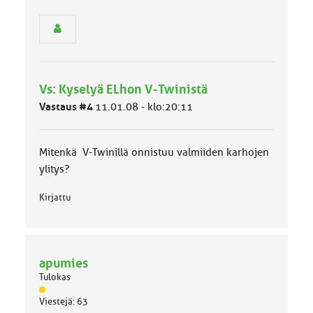
y
h
m
ä
l
u
Vs: Kyselyä ELhon V-Twinistä
o
k
Vastaus #4
11.01.08 - klo:20:11
k
a
:
Mitenkä V-Twinillä onnistuu valmiiden karhojen
ylitys?
Kirjattu
apumies
Tulokas
J
Viestejä: 63
ä