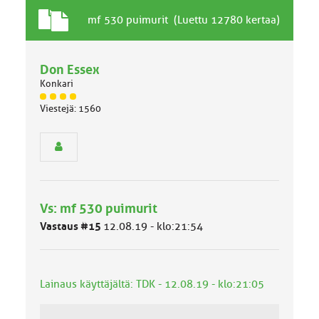
T
A
mf 530 puimurit (Luettu 12780 kertaa)
a
i
v
h
a
Don Essex
e
l
Konkari
l
J
i
Viestejä: 1560
ä
n
s
e
e
n
n
a
r
i
y
h
h
e
Vs: mf 530 puimurit
m
ä
Vastaus #15
12.08.19 - klo:21:54
l
u
o
k
Lainaus käyttäjältä: TDK - 12.08.19 - klo:21:05
k
a
: