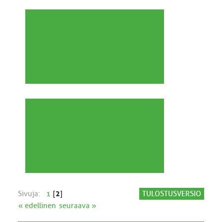
Sivuja:
1
[
2
]
TULOSTUSVERSIO
« edellinen
seuraava »