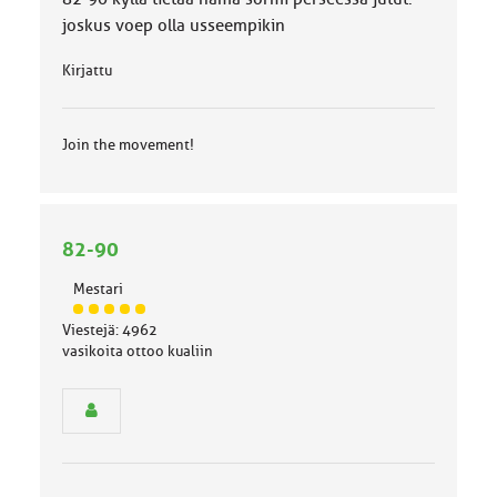
joskus voep olla usseempikin
Kirjattu
Join the movement!
82-90
Mestari
J
Viestejä: 4962
ä
vasikoita ottoo kualiin
s
e
n
r
y
h
m