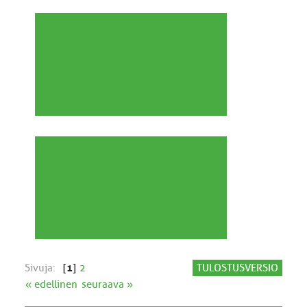
Sivuja:
[
1
]
2
TULOSTUSVERSIO
« edellinen
seuraava »