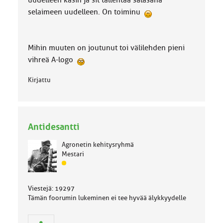
uudelleen käsin ja sit tallentaa salasana
selaimeen uudelleen. On toiminu
Mihin muuten on joutunut toi välilehden pieni
vihreä A-logo
Kirjattu
Antidesantti
Agronetin kehitysryhmä
Mestari
J
ä
s
Viestejä: 19297
e
Tämän foorumin lukeminen ei tee hyvää älykkyydelle
n
r
y