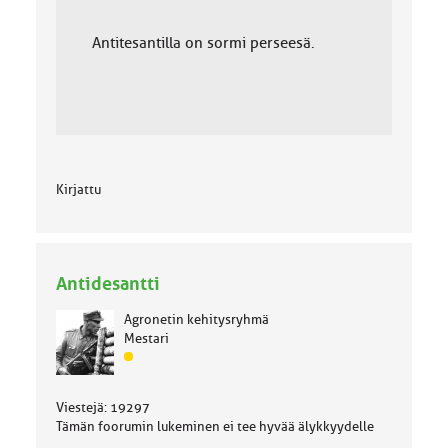
Antitesantilla on sormi perseesä.
Kirjattu
Antidesantti
Agronetin kehitysryhmä
Mestari
J
ä
s
Viestejä: 19297
e
Tämän foorumin lukeminen ei tee hyvää älykkyydelle
n