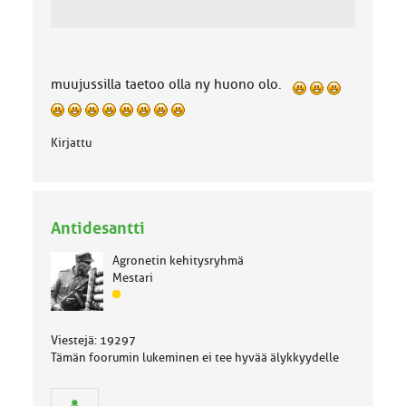
muujussilla taetoo olla ny huono olo.
Kirjattu
Antidesantti
Agronetin kehitysryhmä
Mestari
J
ä
s
Viestejä: 19297
e
Tämän foorumin lukeminen ei tee hyvää älykkyydelle
n
r
y