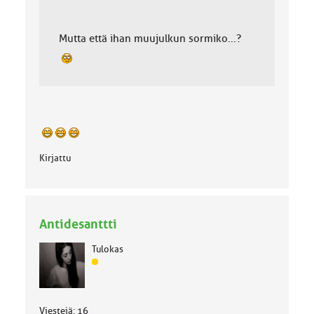
Mutta että ihan muujulkun sormiko...?
Kirjattu
Antidesanttti
Tulokas
J
ä
s
e
Viestejä: 16