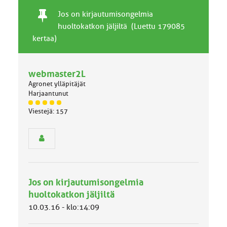
T
P
A
Jos on kirjautumisongelmia
a
y
i
huoltokatkon jäljiltä (Luettu 179085
v
s
h
kertaa)
a
y
e
l
v
l
ä
webmaster2L
i
a
n
i
Agronet ylläpitäjät
e
h
Harjaantunut
n
e
J
Viestejä: 157
a
ä
i
s
h
e
n
e
r
y
h
Jos on kirjautumisongelmia
m
ä
huoltokatkon jäljiltä
l
10.03.16 - klo:14:09
u
o