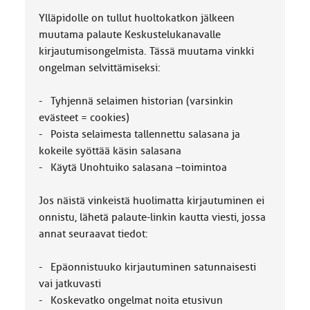
k
k
Ylläpidolle on tullut huoltokatkon jälkeen
a
muutama palaute Keskustelukanavalle
:
kirjautumisongelmista. Tässä muutama vinkki
ongelman selvittämiseksi:
- Tyhjennä selaimen historian (varsinkin
evästeet = cookies)
- Poista selaimesta tallennettu salasana ja
kokeile syöttää käsin salasana
- Käytä Unohtuiko salasana –toimintoa
Jos näistä vinkeistä huolimatta kirjautuminen ei
onnistu, lähetä palaute-linkin kautta viesti, jossa
annat seuraavat tiedot:
- Epäonnistuuko kirjautuminen satunnaisesti
vai jatkuvasti
- Koskevatko ongelmat noita etusivun