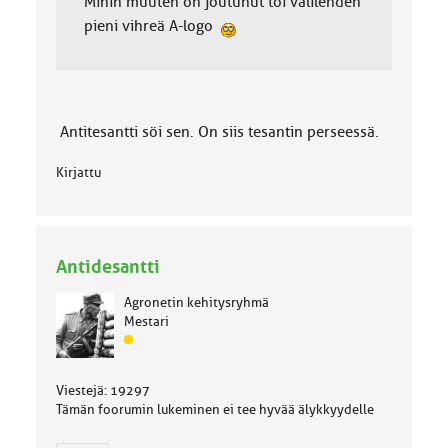
Mihin muuten on joutunut toi välilehden
pieni vihreä A-logo
Antitesantti söi sen. On siis tesantin perseessä.
Kirjattu
Antidesantti
Agronetin kehitysryhmä
Mestari
J
ä
s
Viestejä: 19297
e
Tämän foorumin lukeminen ei tee hyvää älykkyydelle
n
r