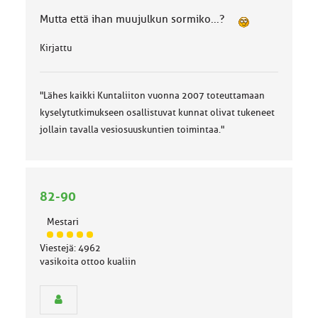
Mutta että ihan muujulkun sormiko...?
Kirjattu
"Lähes kaikki Kuntaliiton vuonna 2007 toteuttamaan
kyselytutkimukseen osallistuvat kunnat olivat tukeneet
jollain tavalla vesiosuuskuntien toimintaa."
82-90
Mestari
J
Viestejä: 4962
ä
vasikoita ottoo kualiin
s
e
n
r