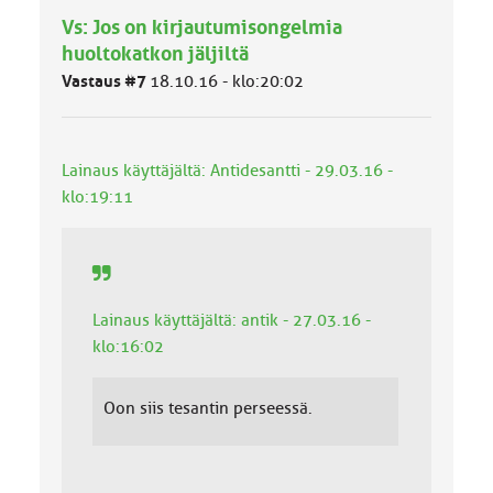
h
Vs: Jos on kirjautumisongelmia
m
ä
huoltokatkon jäljiltä
l
Vastaus #7
18.10.16 - klo:20:02
u
o
k
k
Lainaus käyttäjältä: Antidesantti - 29.03.16 -
a
:
klo:19:11
Lainaus käyttäjältä: antik - 27.03.16 -
klo:16:02
Oon siis tesantin perseessä.