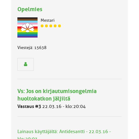
Opelmies
Mestari
J
ä
s
e
Viestejä: 15638
n
r
y
h
m
ä
l
Vs: Jos on kirjautumisongelmia
u
huoltokatkon jäljiltä
o
k
Vastaus #3
22.03.16 - klo:20:04
k
a
:
Lainaus käyttäjältä: Antidesantti - 22.03.16 -