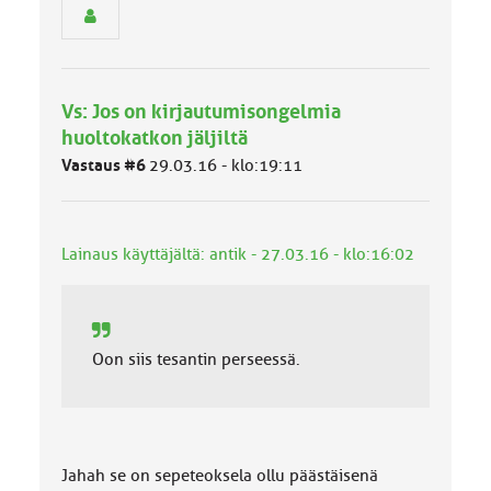
y
h
m
ä
l
Vs: Jos on kirjautumisongelmia
u
huoltokatkon jäljiltä
o
k
Vastaus #6
29.03.16 - klo:19:11
k
a
:
Lainaus käyttäjältä: antik - 27.03.16 - klo:16:02
Oon siis tesantin perseessä.
Jahah se on sepeteoksela ollu päästäisenä