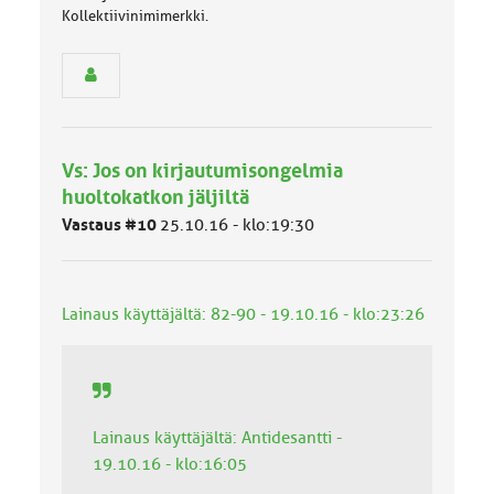
n
Kollektiivinimimerkki.
r
y
h
m
ä
l
u
Vs: Jos on kirjautumisongelmia
o
huoltokatkon jäljiltä
k
k
Vastaus #10
25.10.16 - klo:19:30
a
:
Lainaus käyttäjältä: 82-90 - 19.10.16 - klo:23:26
Lainaus käyttäjältä: Antidesantti -
19.10.16 - klo:16:05