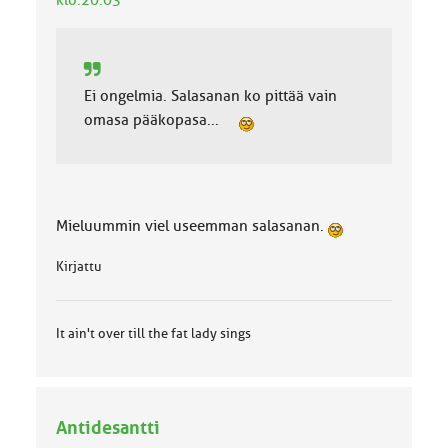
klo:20:03
Ei ongelmia. Salasanan ko pittää vain
omasa pääkopasa...
Mieluummin viel useemman salasanan.
Kirjattu
It ain't over till the fat lady sings
Antidesantti