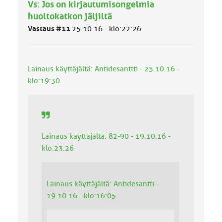
Vs: Jos on kirjautumisongelmia
ä
l
huoltokatkon jäljiltä
u
Vastaus #11
25.10.16 - klo:22:26
o
k
k
a
Lainaus käyttäjältä: Antidesanttti - 25.10.16 -
:
klo:19:30
Lainaus käyttäjältä: 82-90 - 19.10.16 -
klo:23:26
Lainaus käyttäjältä: Antidesantti -
19.10.16 - klo:16:05