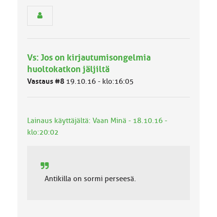
r
y
h
m
ä
l
Vs: Jos on kirjautumisongelmia
u
huoltokatkon jäljiltä
o
k
Vastaus #8
19.10.16 - klo:16:05
k
a
:
Lainaus käyttäjältä: Vaan Minä - 18.10.16 -
klo:20:02
Antikilla on sormi perseesä.