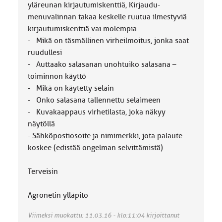
yläreunan kirjautumiskenttiä, Kirjaudu-
menuvalinnan takaa keskelle ruutua ilmestyviä
kirjautumiskenttiä vai molempia
- Mikä on täsmällinen virheilmoitus, jonka saat
ruudullesi
- Auttaako salasanan unohtuiko salasana –
toiminnon käyttö
- Mikä on käytetty selain
- Onko salasana tallennettu selaimeen
- Kuvakaappaus virhetilasta, joka näkyy
näytöllä
- Sähköpostiosoite ja nimimerkki, jota palaute
koskee (edistää ongelman selvittämistä)
Terveisin
Agronetin ylläpito
Viimeksi muokattu: 11.03.16 - klo:11:04 kirjoittanut