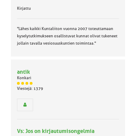
Kirjattu
"Lähes kaikki Kuntaliiton vuonna 2007 toteuttamaan
kyselytutkimukseen osallistuvat kunnat olivat tukeneet
jollain tavalla vesiosuuskuntien toimintaa."
antik
Konkari
J
Viestejä: 1379
ä
s
e
n
r
y
h
Vs: Jos on kirjautumisongelmia
m