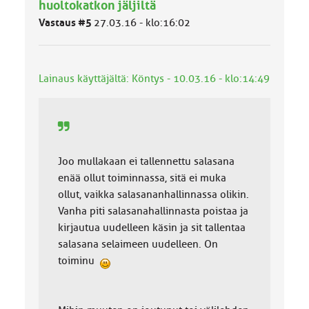
ä
huoltokatkon jäljiltä
l
Vastaus #5
27.03.16 - klo:16:02
u
o
k
k
Lainaus käyttäjältä: Köntys - 10.03.16 - klo:14:49
a
:
Joo mullakaan ei tallennettu salasana
enää ollut toiminnassa, sitä ei muka
ollut, vaikka salasananhallinnassa olikin.
Vanha piti salasanahallinnasta poistaa ja
kirjautua uudelleen käsin ja sit tallentaa
salasana selaimeen uudelleen. On
toiminu