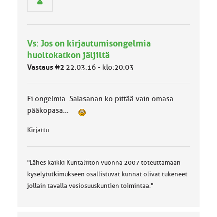
h
m
ä
l
Vs: Jos on kirjautumisongelmia
u
huoltokatkon jäljiltä
o
k
Vastaus #2
22.03.16 - klo:20:03
k
a
:
Ei ongelmia. Salasanan ko pittää vain omasa
pääkopasa...
Kirjattu
"Lähes kaikki Kuntaliiton vuonna 2007 toteuttamaan
kyselytutkimukseen osallistuvat kunnat olivat tukeneet
jollain tavalla vesiosuuskuntien toimintaa."