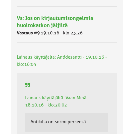
y
h
m
Vs: Jos on kirjautumisongelmia
ä
l
huoltokatkon jäljiltä
u
Vastaus #9
19.10.16 - klo:23:26
o
k
k
a
Lainaus käyttäjältä: Antidesantti - 19.10.16 -
:
klo:16:05
Lainaus käyttäjältä: Vaan Minä -
18.10.16 - klo:20:02
Antikilla on sormi perseesä.