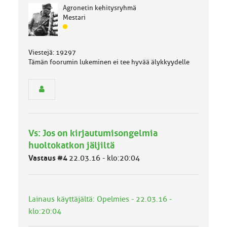
Agronetin kehitysryhmä
Mestari
J
ä
s
Viestejä: 19297
e
Tämän foorumin lukeminen ei tee hyvää älykkyydelle
n
r
y
h
m
ä
l
Vs: Jos on kirjautumisongelmia
u
huoltokatkon jäljiltä
o
k
Vastaus #4
22.03.16 - klo:20:04
k
a
:
Lainaus käyttäjältä: Opelmies - 22.03.16 -
klo:20:04