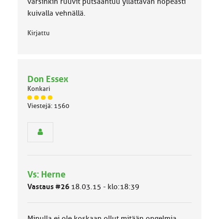
varsinkin ruuvit putsaantuu yllättävän nopeasti
kuivalla vehnällä.
Kirjattu
Don Essex
Konkari
J
Viestejä: 1560
ä
s
e
n
r
y
h
Vs: Herne
m
ä
Vastaus #26
18.03.15 - klo:18:39
l
u
o
Minulla ei ole koskaan ollut mitään ongelmia