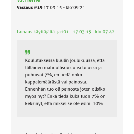
ä
Vastaus #19
17.03.15 - klo:09:21
l
u
o
k
Lainaus käyttäjältä: ja101 - 17.03.15 - klo:07:42
k
a
:
Koulutuksessa kuulin joulukuussa, että
tälläinen mahdollisuus olisi tulossa ja
puhuivat 7%, en tiedä onko
kappalemäärästä vai painosta.
Ennenhän tuo oli painosta joten olisiko
myös nyt? Enkä tiedä kuka tuon 7% on
keksinyt, että miksei se ole esim. 10%