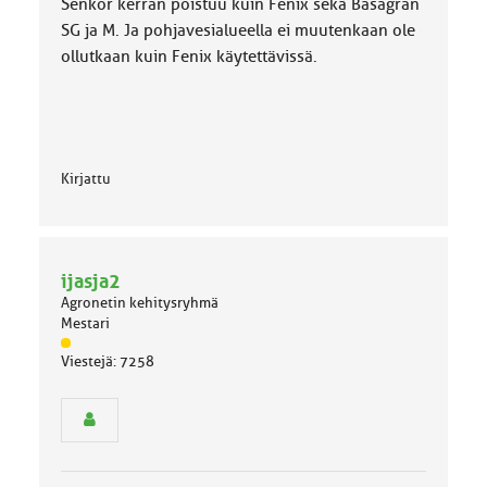
Senkor kerran poistuu kuin Fenix sekä Basagran
SG ja M. Ja pohjavesialueella ei muutenkaan ole
ollutkaan kuin Fenix käytettävissä.
Kirjattu
ijasja2
Agronetin kehitysryhmä
Mestari
J
Viestejä: 7258
ä
s
e
n
r
y