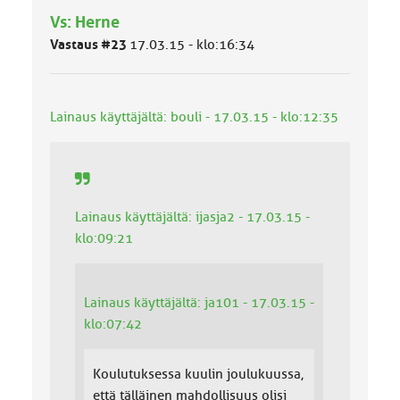
h
Vs: Herne
m
ä
Vastaus #23
17.03.15 - klo:16:34
l
u
o
k
Lainaus käyttäjältä: bouli - 17.03.15 - klo:12:35
k
a
:
Lainaus käyttäjältä: ijasja2 - 17.03.15 -
klo:09:21
Lainaus käyttäjältä: ja101 - 17.03.15 -
klo:07:42
Koulutuksessa kuulin joulukuussa,
että tälläinen mahdollisuus olisi