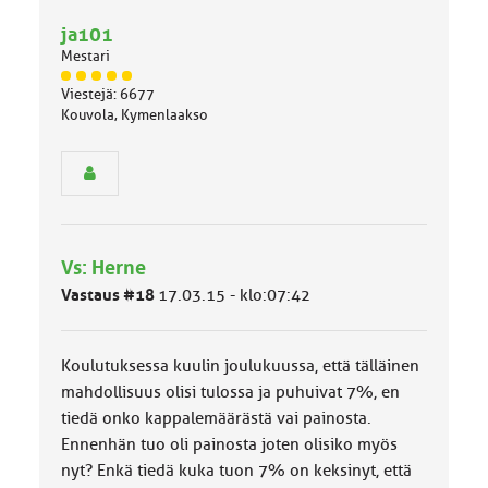
ja101
Mestari
J
Viestejä: 6677
ä
Kouvola, Kymenlaakso
s
e
n
r
y
h
m
Vs: Herne
ä
l
Vastaus #18
17.03.15 - klo:07:42
u
o
k
Koulutuksessa kuulin joulukuussa, että tälläinen
k
a
mahdollisuus olisi tulossa ja puhuivat 7%, en
:
tiedä onko kappalemäärästä vai painosta.
Ennenhän tuo oli painosta joten olisiko myös
nyt? Enkä tiedä kuka tuon 7% on keksinyt, että