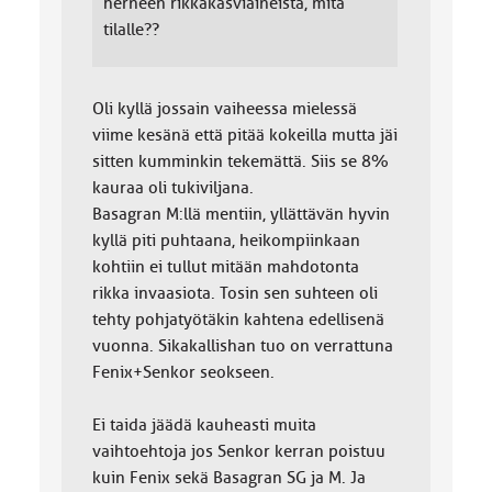
herneen rikkakasviaineista, mitä
tilalle??
Oli kyllä jossain vaiheessa mielessä
viime kesänä että pitää kokeilla mutta jäi
sitten kumminkin tekemättä. Siis se 8%
kauraa oli tukiviljana.
Basagran M:llä mentiin, yllättävän hyvin
kyllä piti puhtaana, heikompiinkaan
kohtiin ei tullut mitään mahdotonta
rikka invaasiota. Tosin sen suhteen oli
tehty pohjatyötäkin kahtena edellisenä
vuonna. Sikakallishan tuo on verrattuna
Fenix+Senkor seokseen.
Ei taida jäädä kauheasti muita
vaihtoehtoja jos Senkor kerran poistuu
kuin Fenix sekä Basagran SG ja M. Ja