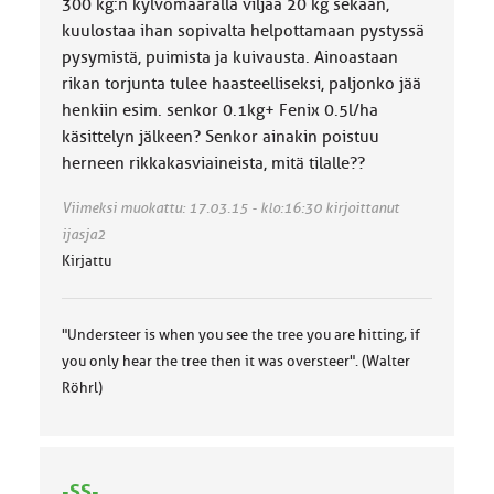
300 kg:n kylvömäärällä viljaa 20 kg sekaan,
kuulostaa ihan sopivalta helpottamaan pystyssä
pysymistä, puimista ja kuivausta. Ainoastaan
rikan torjunta tulee haasteelliseksi, paljonko jää
henkiin esim. senkor 0.1kg+ Fenix 0.5l/ha
käsittelyn jälkeen? Senkor ainakin poistuu
herneen rikkakasviaineista, mitä tilalle??
Viimeksi muokattu: 17.03.15 - klo:16:30 kirjoittanut
ijasja2
Kirjattu
"Understeer is when you see the tree you are hitting, if
you only hear the tree then it was oversteer". (Walter
Röhrl)
-SS-