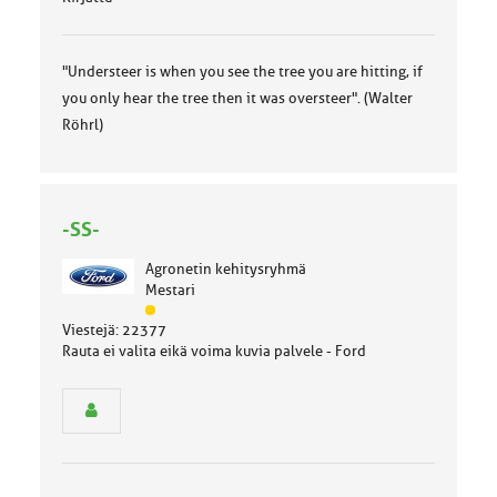
"Understeer is when you see the tree you are hitting, if
you only hear the tree then it was oversteer". (Walter
Röhrl)
-SS-
Agronetin kehitysryhmä
Mestari
J
Viestejä: 22377
ä
Rauta ei valita eikä voima kuvia palvele - Ford
s
e
n
r
y
h
m