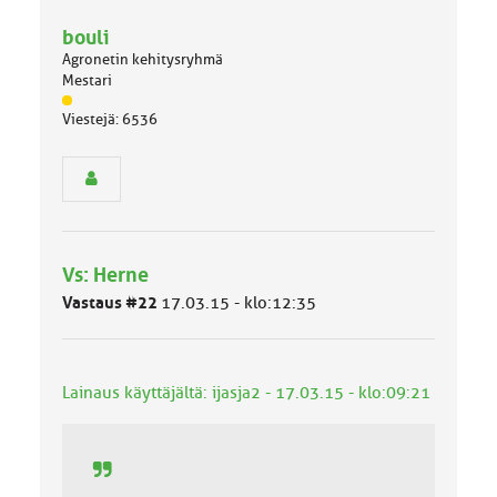
bouli
Agronetin kehitysryhmä
Mestari
J
Viestejä: 6536
ä
s
e
n
r
y
h
Vs: Herne
m
ä
Vastaus #22
17.03.15 - klo:12:35
l
u
o
k
Lainaus käyttäjältä: ijasja2 - 17.03.15 - klo:09:21
k
a
: