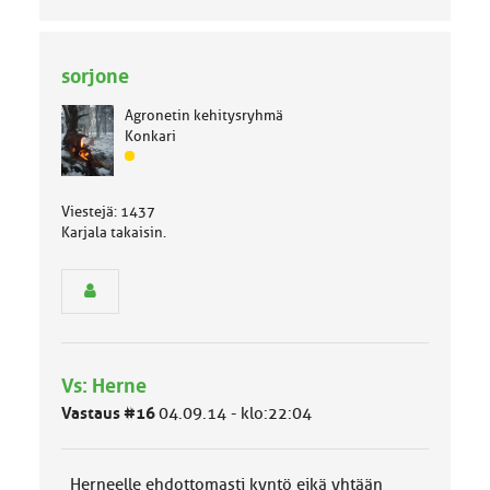
sorjone
Agronetin kehitysryhmä
Konkari
J
ä
s
Viestejä: 1437
e
Karjala takaisin.
n
r
y
h
m
ä
l
Vs: Herne
u
o
Vastaus #16
04.09.14 - klo:22:04
k
k
a
Herneelle ehdottomasti kyntö eikä yhtään