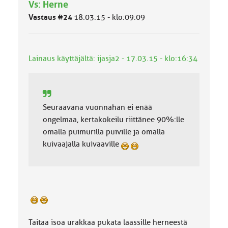
Vs: Herne
ä
l
Vastaus #24
18.03.15 - klo:09:09
u
o
k
k
Lainaus käyttäjältä: ijasja2 - 17.03.15 - klo:16:34
a
:
Seuraavana vuonnahan ei enää
ongelmaa, kertakokeilu riittänee 90%:lle
omalla puimurilla puiville ja omalla
kuivaajalla kuivaaville
Taitaa isoa urakkaa pukata laassille herneestä