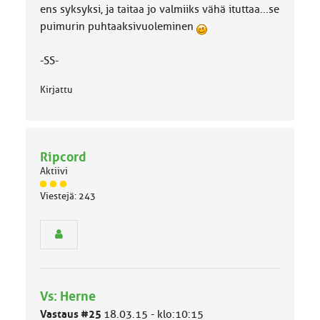
ens syksyksi, ja taitaa jo valmiiks vähä ituttaa...se
puimurin puhtaaksivuoleminen
-SS-
Kirjattu
Ripcord
Aktiivi
J
Viestejä: 243
ä
s
e
n
r
y
h
Vs: Herne
m
ä
Vastaus #25
18.03.15 - klo:10:15