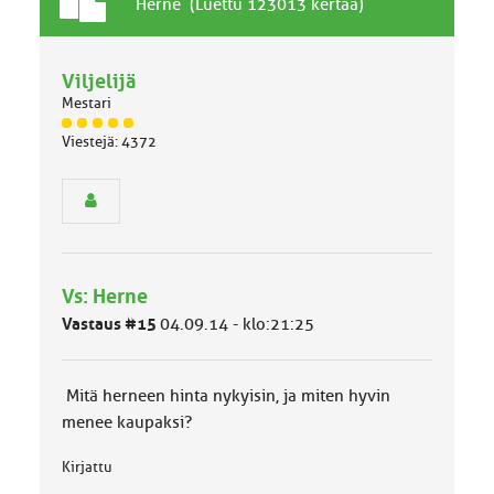
T
A
Herne (Luettu 123013 kertaa)
a
i
v
h
a
Viljelijä
e
l
Mestari
l
J
i
Viestejä: 4372
ä
n
s
e
e
n
n
a
r
i
y
h
h
e
Vs: Herne
m
ä
Vastaus #15
04.09.14 - klo:21:25
l
u
o
Mitä herneen hinta nykyisin, ja miten hyvin
k
k
menee kaupaksi?
a
:
Kirjattu