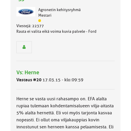
Agronetin kehitysryhmä
Mestari
J
Viestejä: 22377
ä
Rauta ei valita eikä voima kuvia palvele - Ford
s
e
n
r
y
h
m
Vs: Herne
ä
l
Vastaus #20
17.03.15 - klo:09:59
u
o
k
Herne se vasta uusi rahasampo on. EFA alalta
k
a
rupiaa tulemaan kohdentamisalueen vilja-aitasta
:
5% alalta hernettä. Eli voi myös tarjonta kasvaa
nopeasti. Ei ollut oma viljakauppias kovin
innostunut sen herneen kanssa pelaamisesta. Eli