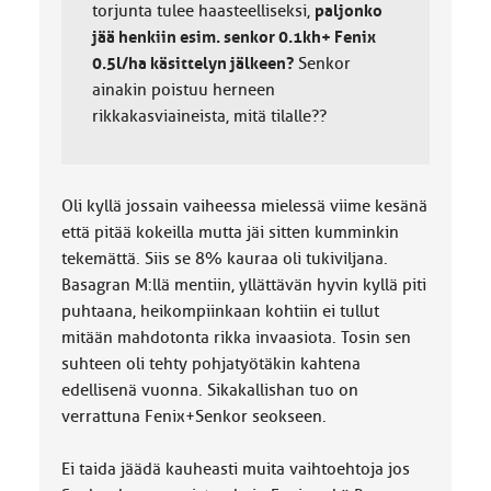
torjunta tulee haasteelliseksi,
paljonko
jää henkiin esim. senkor 0.1kh+ Fenix
0.5l/ha käsittelyn jälkeen?
Senkor
ainakin poistuu herneen
rikkakasviaineista, mitä tilalle??
Oli kyllä jossain vaiheessa mielessä viime kesänä
että pitää kokeilla mutta jäi sitten kumminkin
tekemättä. Siis se 8% kauraa oli tukiviljana.
Basagran M:llä mentiin, yllättävän hyvin kyllä piti
puhtaana, heikompiinkaan kohtiin ei tullut
mitään mahdotonta rikka invaasiota. Tosin sen
suhteen oli tehty pohjatyötäkin kahtena
edellisenä vuonna. Sikakallishan tuo on
verrattuna Fenix+Senkor seokseen.
Ei taida jäädä kauheasti muita vaihtoehtoja jos