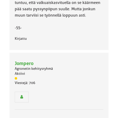
tuntuu, että valkuaiskasvituella on se käärmeen
pää saatu pyssynpiipun suulle. Mutta jonkun
muun tarviisi se työnnellä loppuun asti.
-SS-
Kirjattu
Jompero
Agronetin kehitysryhmä
Aktiivi
J
Viestejä: 706
ä
s
e
n
r
y
h