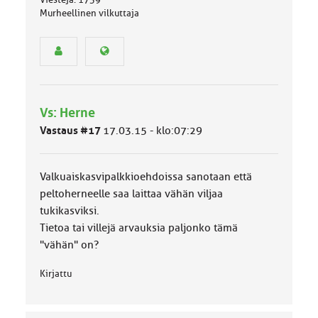
s
Murheellinen vilkuttaja
e
n
r
y
h
m
ä
Vs: Herne
l
u
Vastaus #17
17.03.15 - klo:07:29
o
k
k
Valkuaiskasvipalkkioehdoissa sanotaan että
a
peltoherneelle saa laittaa vähän viljaa
:
tukikasviksi.
Tietoa tai villejä arvauksia paljonko tämä
"vähän" on?
Kirjattu