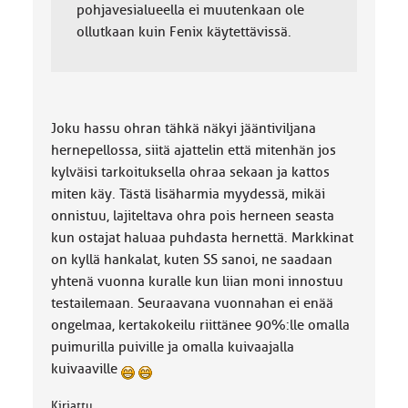
pohjavesialueella ei muutenkaan ole
ollutkaan kuin Fenix käytettävissä.
Joku hassu ohran tähkä näkyi jääntiviljana
hernepellossa, siitä ajattelin että mitenhän jos
kylväisi tarkoituksella ohraa sekaan ja kattos
miten käy. Tästä lisäharmia myydessä, mikäi
onnistuu, lajiteltava ohra pois herneen seasta
kun ostajat haluaa puhdasta hernettä. Markkinat
on kyllä hankalat, kuten SS sanoi, ne saadaan
yhtenä vuonna kuralle kun liian moni innostuu
testailemaan. Seuraavana vuonnahan ei enää
ongelmaa, kertakokeilu riittänee 90%:lle omalla
puimurilla puiville ja omalla kuivaajalla
kuivaaville
Kirjattu