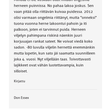
k
k
herneen puinnissa. No pahaa lakoa joskus. Sen
a
vaan pitää olla riittävän kuivaa puidessa. 2012
:
olisi varmaan ongelmia riittänyt, mutta "onneksi"
tuona vuonna herne lakoontui pahoin ja iti
palkoon, joten ei tarvinnut puida. Herneen
viljelyn pahimpana riskinä näenkin juuri
korjuuajan rankat sateet. Ne voivat viedä koko
sadon. -80 luvulla viljelin hernettä enemmänkin
mutta lopetin, kun sato jäi saamatta suunnilleen
joka 4. vuosi. Nyt viljellään taas. Toivottavasti
lajikkeet ovat vähän luotettavampia, kuin
silloiset.
Kirjattu
Don Essex