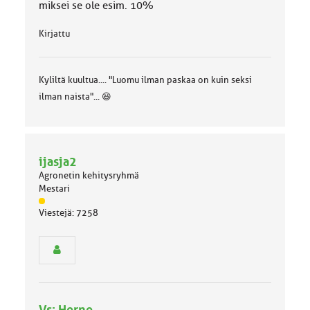
miksei se ole esim. 10%
Kirjattu
Kyliltä kuultua.... "Luomu ilman paskaa on kuin seksi
ilman naista"... 😆
ijasja2
Agronetin kehitysryhmä
Mestari
J
Viestejä: 7258
ä
s
e
n
r
y
h
Vs: Herne
m