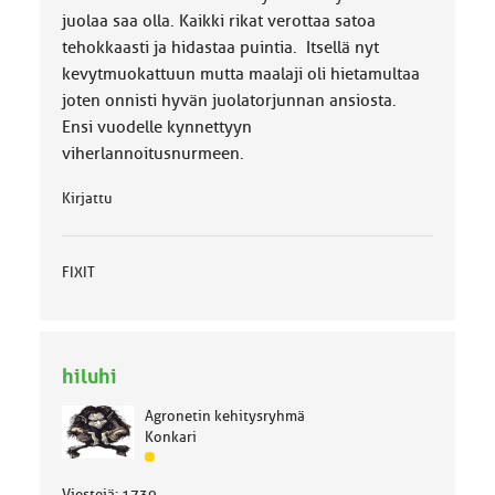
:
juolaa saa olla. Kaikki rikat verottaa satoa
tehokkaasti ja hidastaa puintia. Itsellä nyt
kevytmuokattuun mutta maalaji oli hietamultaa
joten onnisti hyvän juolatorjunnan ansiosta.
Ensi vuodelle kynnettyyn
viherlannoitusnurmeen.
Kirjattu
FIXIT
hiluhi
Agronetin kehitysryhmä
Konkari
J
ä
Viestejä: 1739