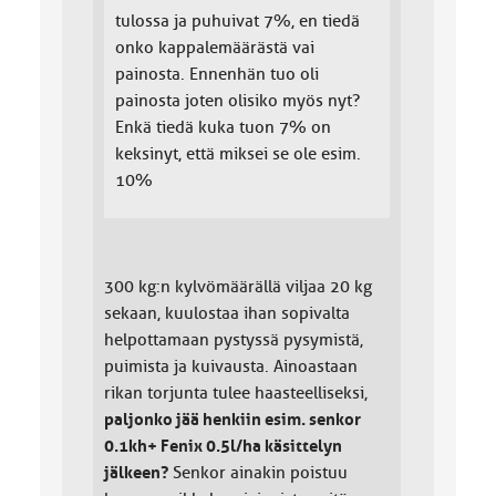
tulossa ja puhuivat 7%, en tiedä
onko kappalemäärästä vai
painosta. Ennenhän tuo oli
painosta joten olisiko myös nyt?
Enkä tiedä kuka tuon 7% on
keksinyt, että miksei se ole esim.
10%
300 kg:n kylvömäärällä viljaa 20 kg
sekaan, kuulostaa ihan sopivalta
helpottamaan pystyssä pysymistä,
puimista ja kuivausta. Ainoastaan
rikan torjunta tulee haasteelliseksi,
paljonko jää henkiin esim. senkor
0.1kh+ Fenix 0.5l/ha käsittelyn
jälkeen?
Senkor ainakin poistuu