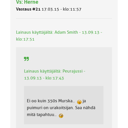
Vs: Herne
m
ä
Vastaus #21
17.03.15 - klo:11:57
l
u
o
k
Lainaus käyttäjältä: Adam Smith - 13.09.13 -
k
klo:17:51
a
:
Lainaus käyttäjältä: Peurajussi -
13.09.13 - klo:17:43
Ei oo kuin 350s Murska..
ja
puimuri on urakoitsijan. Saa nähdä
mitä tapahtuu..