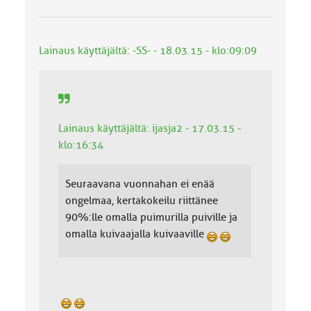
l
u
o
k
Lainaus käyttäjältä: -SS- - 18.03.15 - klo:09:09
k
a
:
Lainaus käyttäjältä: ijasja2 - 17.03.15 -
klo:16:34
Seuraavana vuonnahan ei enää
ongelmaa, kertakokeilu riittänee
90%:lle omalla puimurilla puiville ja
omalla kuivaajalla kuivaaville