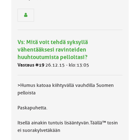
e
n
r
y
h
m
ä
Vs: Mitä voit tehdä syksyllä
l
vähentääksesi ravinteiden
u
o
huuhtoutumista pelloltasi?
k
Vastaus #19
26.12.15 - klo:13:05
k
a
:
>Humus katoaa kiihtyvällä vauhdilla Suomen
pelloista
Paskapuhetta.
Itsellä ainakin tuntuis lisääntyvän.Täällä™ tosin
ei suorakylvetäkään