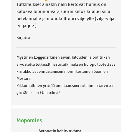
Tutkimukset ainakin näin kertovat humus on
katoava luonnonvara,suurin kiitos kuuluu siitä
lietelannalle ja monokulttuuri viljelylle (vilja-vilja
-vilja-jne.)
Kirjattu
Mystinen Logger,arkinen aivan,Talouden ja politiikan
arvostettu tutkija.Ilmastotutkimuksen huippu luotettava
kriitikko.Sääennustamisen moninkertainen Suomen
Mestari.
Pikkutilallinen yrittää omillaan,suuri tilallinen tarvitsee
yrittämiseen EU:n tukea !
Mopomies
Agronetin kehitysryhmä