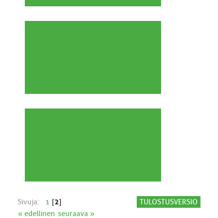
Sivuja:
1
[
2
]
TULOSTUSVERSIO
« edellinen
seuraava »