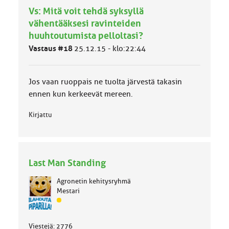
h
Vs: Mitä voit tehdä syksyllä
m
ä
vähentääksesi ravinteiden
l
huuhtoutumista pelloltasi?
u
Vastaus #18
25.12.15 - klo:22:44
o
k
k
a
Jos vaan ruoppais ne tuolta järvestä takasin
:
ennen kun kerkeevät mereen.
Kirjattu
Last Man Standing
Agronetin kehitysryhmä
Mestari
J
ä
s
Viestejä: 2776