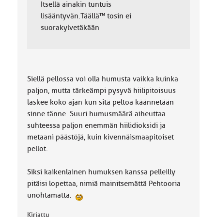
Itsellä ainakin tuntuis
lisääntyvän.Täällä™ tosin ei
suorakylvetäkään
Siellä pellossa voi olla humusta vaikka kuinka
paljon, mutta tärkeämpi pysyvä hiilipitoisuus
laskee koko ajan kun sitä peltoa käännetään
sinne tänne. Suuri humusmäärä aiheuttaa
suhteessa paljon enemmän hiilidioksidi ja
metaani päästöjä, kuin kivennäismaapitoiset
pellot.
Siksi kaikenlainen humuksen kanssa pelleilly
pitäisi lopettaa, nimiä mainitsemättä Pehtooria
unohtamatta.
Kirjattu