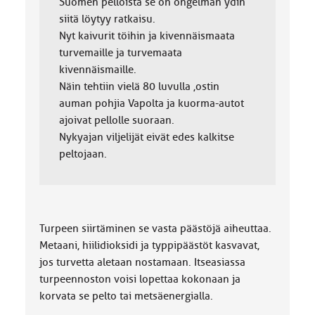
Suomen pelloista se on ongelman ydin
siitä löytyy ratkaisu.
Nyt kaivurit töihin ja kivennäismaata
turvemaille ja turvemaata
kivennäismaille.
Näin tehtiin vielä 80 luvulla ,ostin
auman pohjia Vapolta ja kuorma-autot
ajoivat pellolle suoraan.
Nykyajan viljelijät eivät edes kalkitse
peltojaan.
Turpeen siirtäminen se vasta päästöjä aiheuttaa.
Metaani, hiilidioksidi ja typpipäästöt kasvavat,
jos turvetta aletaan nostamaan. Itseasiassa
turpeennoston voisi lopettaa kokonaan ja
korvata se pelto tai metsäenergialla.