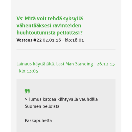
h
m
ä
Vs: Mitä voit tehdä syksyllä
l
vähentääksesi ravinteiden
u
o
huuhtoutumista pelloltasi?
k
Vastaus #22
02.01.16 - klo:18:01
k
a
:
Lainaus käyttäjältä: Last Man Standing - 26.12.15
- klo:13:05
>Humus katoaa kiihtyvällä vauhdilla
Suomen pelloista
Paskapuhetta.