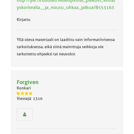
http://yle.fi/uutiset/vedenpinnat_paikoin_ennat
yskorkealla__ja_nousu_uhkaa_jatkua/8553163
Kirjattu
Yllä oleva materiaali on laadittu vain informatiivisessa
tarkoituksessa, eikä siinä mainittuja seikkoja ole
tarkoitettu ohjeeksi tai neuvoksi.
Forgiven
Konkari
J
Viestejä: 1310
ä
s
e
n
r
y