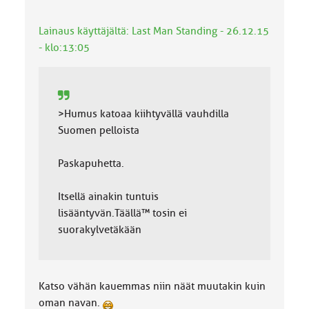
a
:
Lainaus käyttäjältä: Last Man Standing - 26.12.15
- klo:13:05
>Humus katoaa kiihtyvällä vauhdilla
Suomen pelloista
Paskapuhetta.
Itsellä ainakin tuntuis
lisääntyvän.Täällä™ tosin ei
suorakylvetäkään
Katso vähän kauemmas niin näät muutakin kuin
oman navan.