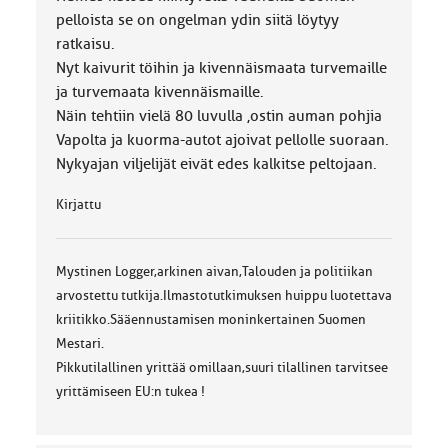
:
pelloista se on ongelman ydin siitä löytyy
ratkaisu.
Nyt kaivurit töihin ja kivennäismaata turvemaille
ja turvemaata kivennäismaille.
Näin tehtiin vielä 80 luvulla ,ostin auman pohjia
Vapolta ja kuorma-autot ajoivat pellolle suoraan.
Nykyajan viljelijät eivät edes kalkitse peltojaan.
Kirjattu
Mystinen Logger,arkinen aivan,Talouden ja politiikan
arvostettu tutkija.Ilmastotutkimuksen huippu luotettava
kriitikko.Sääennustamisen moninkertainen Suomen
Mestari.
Pikkutilallinen yrittää omillaan,suuri tilallinen tarvitsee
yrittämiseen EU:n tukea !