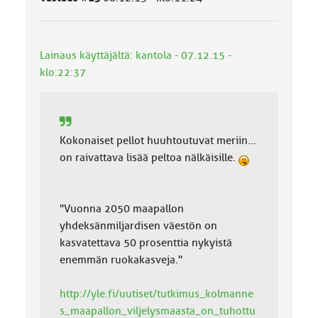
u
o
k
k
Lainaus käyttäjältä: kantola - 07.12.15 -
a
klo:22:37
:
Kokonaiset pellot huuhtoutuvat meriin...
on raivattava lisää peltoa nälkäisille.
"Vuonna 2050 maapallon
yhdeksänmiljardisen väestön on
kasvatettava 50 prosenttia nykyistä
enemmän ruokakasveja."
http://yle.fi/uutiset/tutkimus_kolmanne
s_maapallon_viljelysmaasta_on_tuhottu