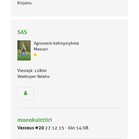
Kirjattu
SAS
Agronetin kehitysryhmä
Mestari
J
ä
s
Viestejä: 12800
e
Velehojen Veleho
n
r
y
h
m
ä
l
monokulttiiri
u
o
Vastaus #20
27.12.15 - klo:14:08
k
k