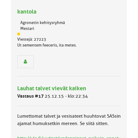
kantola
Agronetin kehitysryhmä
Mestari
J
Viestejä: 27223
ä
Ut sementem feeceris, ita metes.
s
e
n
r
y
h
m
Lauhat talvet vievät kaiken
ä
l
Vastaus #17
25.12.15 - klo:22:34
u
o
k
Lumettomat talvet ja vesisateet huuhtovat SASsin
k
a
ajamat humuksetkin mereen. Se siitä sitten.
: