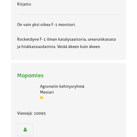
Kirjattu
On vain yksi oikea F-1 moottori.
Rocketdyne F-1 ilman katalysaattoria, urearuiskutusta
ja hiukkassuodatinta. Vetää äkeen kuin äkeen.
Mopomies
Agronetin kehitysryhmä
Mestari
J
ä
s
Viestejä: 10095
e
n
r
y