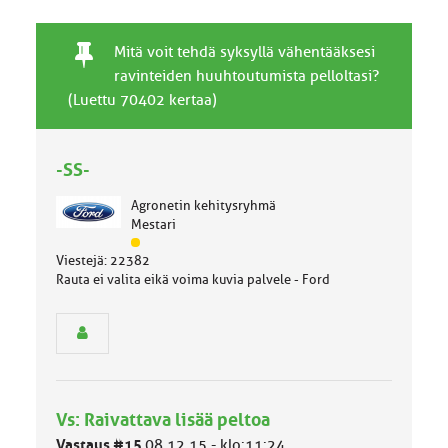
T
P
A
Mitä voit tehdä syksyllä vähentääksesi
a
y
i
ravinteiden huuhtoutumista pelloltasi?
v
s
h
(Luettu 70402 kertaa)
a
y
e
l
v
l
ä
-SS-
i
a
n
i
Agronetin kehitysryhmä
e
h
Mestari
n
e
J
a
Viestejä: 22382
ä
i
Rauta ei valita eikä voima kuvia palvele - Ford
s
h
e
e
n
r
y
h
m
Vs: Raivattava lisää peltoa
ä
l
Vastaus #15
08.12.15 - klo:11:24