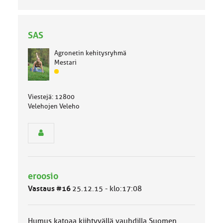
SAS
Agronetin kehitysryhmä
Mestari
J
ä
s
Viestejä: 12800
e
Velehojen Veleho
n
r
y
h
m
ä
l
eroosio
u
o
Vastaus #16
25.12.15 - klo:17:08
k
k
a
Humus katoaa kiihtyvällä vauhdilla Suomen