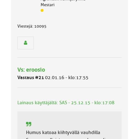
Mestari
J
ä
s
Viestejä: 10095
e
n
r
y
h
m
ä
Vs: eroosio
l
u
Vastaus #21
02.01.16 - klo:17:55
o
k
k
a
Lainaus käyttäjältä: SAS - 25.12.15 - klo:17:08
:
Humus katoaa kiihtyvällä vauhdilla