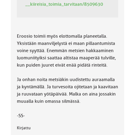
__kiireisia_toimia_tarvitaan/8509630
Eroosio toimii myös elottomalla planeetalla.
Yksistään maanviljelystä ei maan pillaantumista
voine syyttää. Enemmän metsien hakkaaminen
luomuniityiksi saattaa altistaa maaperää tulville,
kun puiden juuret eivät enää pidätä rinteitä.
Ja onhan noita metsiäkin uudistettu auraamalla
ja kyntämällä. Ja turvesoita ojitetaan ja kaavitaan
ja ruuvataan yötäpäivää. Malka on aina jossakin
muualla kuin omassa silmässä.
-SS-
Kirjattu