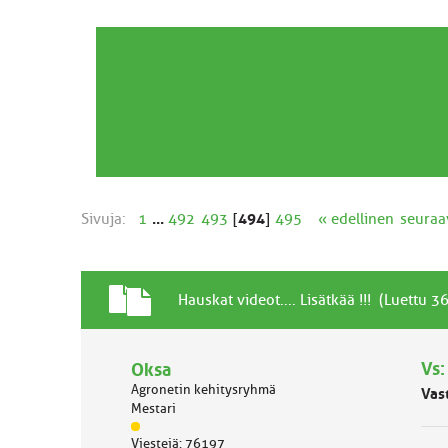
Sivuja:
1
...
492
493
[
494
]
495
« edellinen
seuraa
T
A
Hauskat videot.... Lisätkää !!! (Luettu 
a
i
v
h
a
Vs:
Oksa
e
l
Agronetin kehitysryhmä
Vas
l
Mestari
i
J
n
Viestejä: 76197