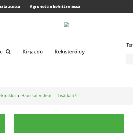
palautetta
Agronettiä kehittämässä
Ter
u
Kirjaudu
Rekisteröidy
tekniikka
Hauskat videot.... Lisätkää !!!