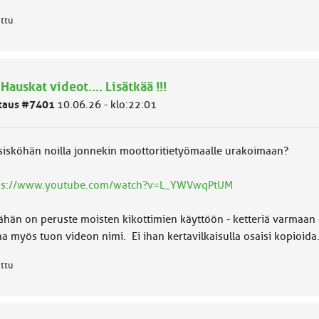
attu
 Hauskat videot.... Lisätkää !!!
taus #7401
10.06.26 - klo:22:01
sisköhän noilla jonnekin moottoritietyömaalle urakoimaan?
ps://www.youtube.com/watch?v=L_YWVwqPtUM
ähän on peruste moisten kikottimien käyttöön - ketteriä varmaan o
a myös tuon videon nimi. Ei ihan kertavilkaisulla osaisi kopioida.
attu