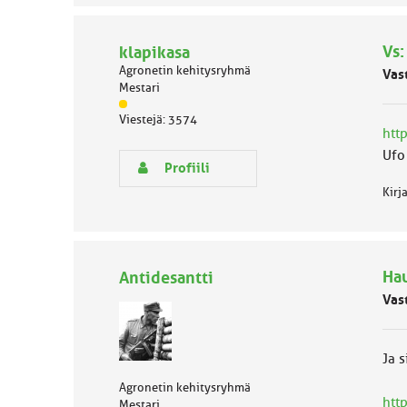
o
k
k
Vs:
klapikasa
a
Agronetin kehitysryhmä
:
Vas
Mestari
J
Viestejä: 3574
ä
htt
s
Ufo 
e
Profiili
n
Kirj
r
y
h
m
ä
Hau
Antidesantti
l
u
Vas
o
k
k
Ja s
a
:
Agronetin kehitysryhmä
htt
Mestari