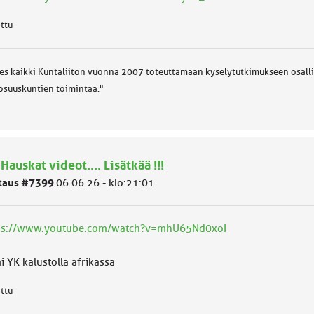
attu
es kaikki Kuntaliiton vuonna 2007 toteuttamaan kyselytutkimukseen osallist
osuuskuntien toimintaa."
 Hauskat videot.... Lisätkää !!!
taus #7399
06.06.26 - klo:21:01
ps://www.youtube.com/watch?v=mhU65Nd0xoI
 YK kalustolla afrikassa
attu