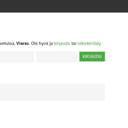
vetuloa,
Vieras
. Ole hyvä ja
kirjaudu
tai
rekisteröidy
.