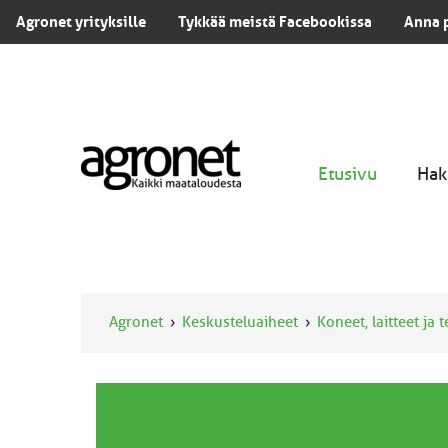
Agronet yrityksille
Tykkää meistä Facebookissa
Anna 
Etusivu
Hak
Agronet
Keskusteluaiheet
Koneet, laitteet ja 