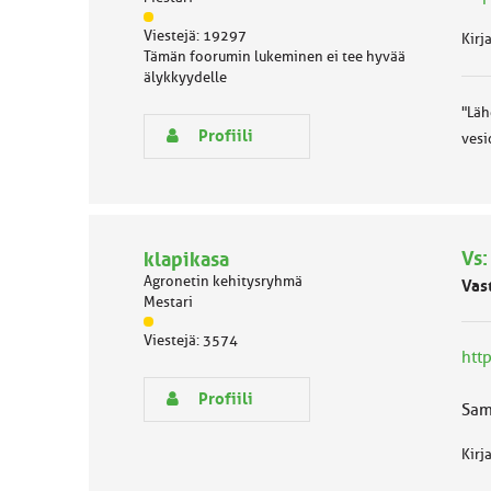
J
Viestejä: 19297
Kirj
ä
Tämän foorumin lukeminen ei tee hyvää
s
älykkyydelle
e
n
"Läh
r
Profiili
vesi
y
h
m
ä
l
u
Vs:
klapikasa
o
Agronetin kehitysryhmä
Vas
k
Mestari
k
J
a
Viestejä: 3574
ä
:
htt
s
e
Profiili
Sami
n
r
y
Kirj
h