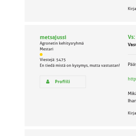
Kirj
Vs:
metsajussi
Agronetin kehitysryhmä
Vas
Mestari
J
Viestejä: 5475
ä
Pää
En tiedä mistä on kysymys, mutta vastustan!
s
e
htt
n
Profiili
r
y
Mik
h
Ihan
m
ä
Kirj
l
u
o
k