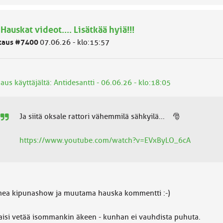
 Hauskat videot.... Lisätkää hyiä!!!
taus #7400
07.06.26 - klo:15:57
aus käyttäjältä: Antidesantti - 06.06.26 - klo:18:05
Ja siitä oksale rattori vähemmilä sähkyilä... 🎅
https://www.youtube.com/watch?v=EVxByLO_6cA
ea kipunashow ja muutama hauska kommentti :-)
taisi vetää isommankin äkeen - kunhan ei vauhdista puhuta.