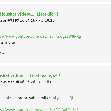
 Hauskat videot.... Lisätkää !!!
taus #7397
16.05.26 - klo:19:26
ps://www.youtube.com/watch?v=AYwgZZW8NXg
tarinoita
attu
skat videot.... Lisätkää hyiä!!!
taus #7398
06.06.26 - klo:18:05
iitä oksale rattori vähemmilä sähkyilä... 🎅
ps://www.youtube.com/watch?v=EVxByLO_6cA