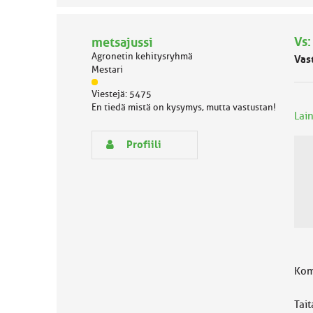
m
ä
l
Vs:
metsajussi
u
o
Agronetin kehitysryhmä
Vas
k
Mestari
k
J
a
Viestejä: 5475
ä
:
En tiedä mistä on kysymys, mutta vastustan!
s
Lain
e
n
Profiili
r
y
h
m
ä
l
u
o
k
Kom
k
a
:
Tai