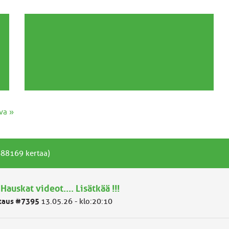
va »
3688169 kertaa)
 Hauskat videot.... Lisätkää !!!
taus #7395
13.05.26 - klo:20:10