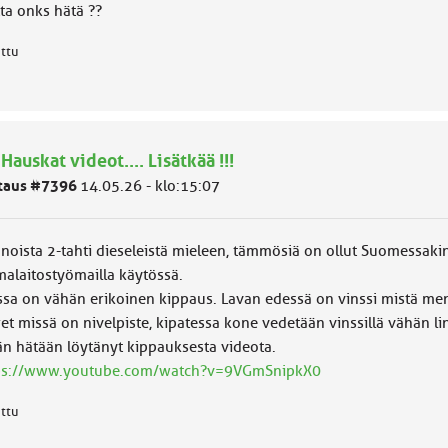
ta onks hätä ??
attu
 Hauskat videot.... Lisätkää !!!
taus #7396
14.05.26 - klo:15:07
 noista 2-tahti dieseleistä mieleen, tämmösiä on ollut Suomessakin
malaitostyömailla käytössä.
ssa on vähän erikoinen kippaus. Lavan edessä on vinssi mistä menee
ret missä on nivelpiste, kipatessa kone vedetään vinssillä vähän l
än hätään löytänyt kippauksesta videota.
ps://www.youtube.com/watch?v=9VGmSnipkX0
attu