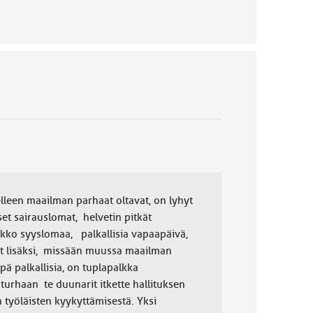
elleen maailman parhaat oltavat, on lyhyt
iset sairauslomat, helvetin pitkät
viikko syyslomaa, palkallisia vapaapäivä,
at lisäksi, missään muussa maailman
äpä palkallisia, on tuplapalkka
 turhaan te duunarit itkette hallituksen
n työläisten kyykyttämisestä. Yksi