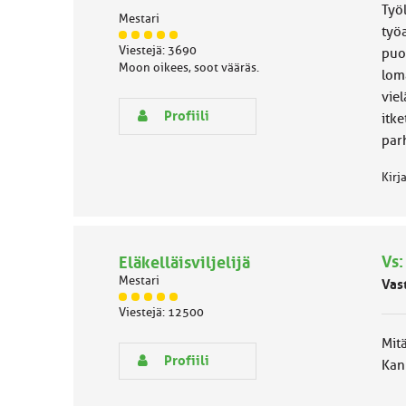
e
Työl
Mestari
n
työa
J
a
Viestejä: 3690
puo
ä
i
Moon oikees, soot vääräs.
s
lom
h
e
viel
e
n
Profiili
itke
r
par
y
h
m
Kirj
ä
l
u
o
Vs:
Eläkelläisviljelijä
k
k
Mestari
Vas
a
J
Viestejä: 12500
:
ä
s
Mitä
e
Profiili
Kan
n
r
y