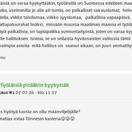
äisiä on varaa kyykyttääkin, työläisillä on Suomessa edelleen maa
ika, useimmilla jo alle 40 tuntia, on palkalliset sairauslomat, helv
lella, viikko talvilomaa, viikko syyslomaa, palkallisia vapaapäivä
altapaluurahat lisäksi, missään muussa maailman maassa ei työläisi
äpä palkallisia, on tuplapalkka sunnuntaityöstä, joten on varaa ky
tte hallituksen toimia, se on sellaista hyväosaisten valitusta tämä
haimpia asioita mitä hallitus on saanut aikaan, on juuri ammattiy
attu
 Työläisiä pitääkin kyykyttää
taus #1
07.07.26 - klo:11:37
s hyötyä tuosta on ollu maanviljelijälle?
nattaa ostaa Tönnesin kasleria😛😛😛