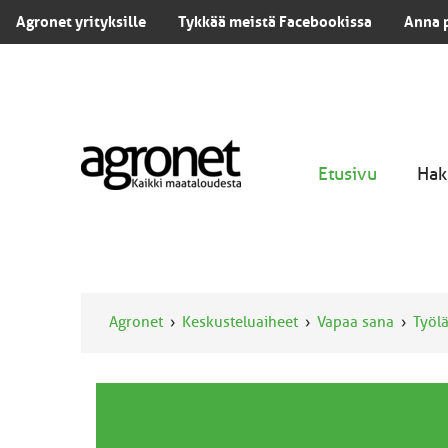
Agronet yrityksille
Tykkää meistä Facebookissa
Anna 
Etusivu
Hak
Agronet
Keskusteluaiheet
Vapaa sana
Työlä