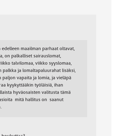
a edelleen maailman parhaat oltavat,
ia, on palkalliset sairauslomat,
 viikko talvilomaa, viikko syyslomaa,
 palkka ja lomaltapaluurahat lisäksi,
paljon vapaita ja lomia, ja vieläpä
raa kyykyttääkin työläisiä, ihan
llaista hyväosaisten valitusta tämä
asioita mitä hallitus on saanut
.