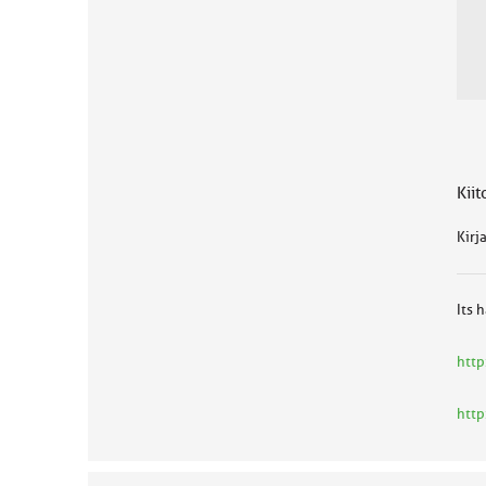
Kiit
Kirj
Its 
htt
http