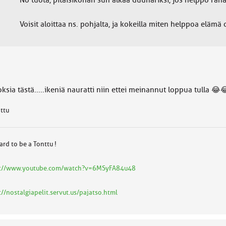
No tuota, pitäisiköhän sun alkaa duunariksi, jos helppo rah
Voisit aloittaa ns. pohjalta, ja kokeilla miten helppoa eläm
oksia tästä.....ikeniä nauratti niin ettei meinannut loppua tulla 😂
attu
hard to be a Tonttu !
p://www.youtube.com/watch?v=6MSyFA84u48
://nostalgiapelit.servut.us/pajatso.html