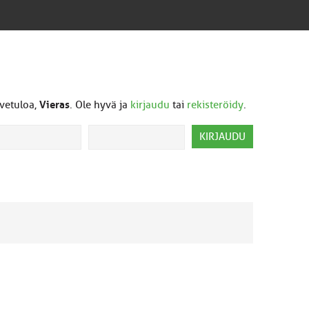
vetuloa,
Vieras
. Ole hyvä ja
kirjaudu
tai
rekisteröidy
.