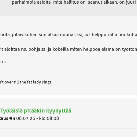
parhaimpia asioita mitä hallitus on saanut aikaan, on juur
tuota, pitäisiköhän sun alkaa duunariksi, jos helppo raha houkutt
it aloittaa ns. pohjalta, ja kokeilla miten helppoa elämä on työt
attu
n't over till the fat lady sings
 Työläisiä pitääkin kyykyttää
taus #3
08.07.26 - klo:08:08