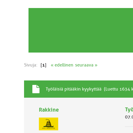
Sivuja:
[
1
]
« edellinen
seuraava »
T
A
Työläisiä pitääkin kyykyttää (Luettu 1634 
a
i
v
h
a
Työ
Rakkine
e
l
07.
l
i
n