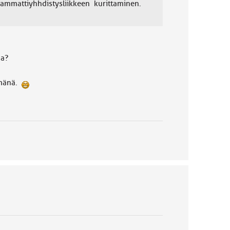
i ammattiyhhdistysliikkeen kurittaminen.
aa?
tömänä.