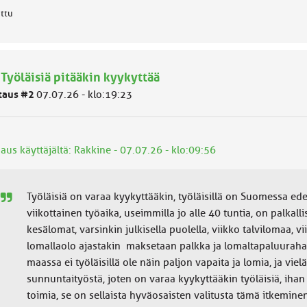
attu
 Työläisiä pitääkin kyykyttää
taus #2
07.07.26 - klo:19:23
aus käyttäjältä: Rakkine - 07.07.26 - klo:09:56
Työläisiä on varaa kyykyttääkin, työläisillä on Suomessa ed
viikottainen työaika, useimmilla jo alle 40 tuntia, on palkall
kesälomat, varsinkin julkisella puolella, viikko talvilomaa, 
lomallaolo ajastakin maksetaan palkka ja lomaltapaluurah
maassa ei työläisillä ole näin paljon vapaita ja lomia, ja viel
sunnuntaityöstä, joten on varaa kyykyttääkin työläisiä, ihan
toimia, se on sellaista hyväosaisten valitusta tämä itkemine