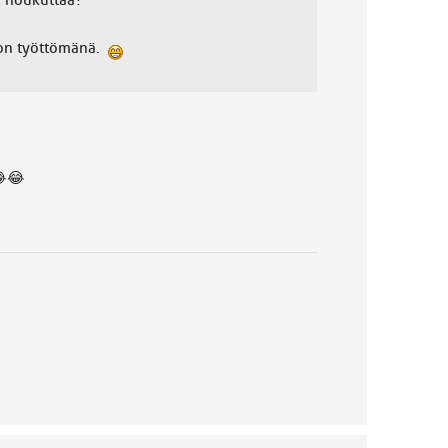
a houkuttaa?
ä on työttömänä.
😂😂