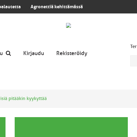
palautetta
Agronettiä kehittämässä
Ter
u
Kirjaudu
Rekisteröidy
isiä pitääkin kyykyttää