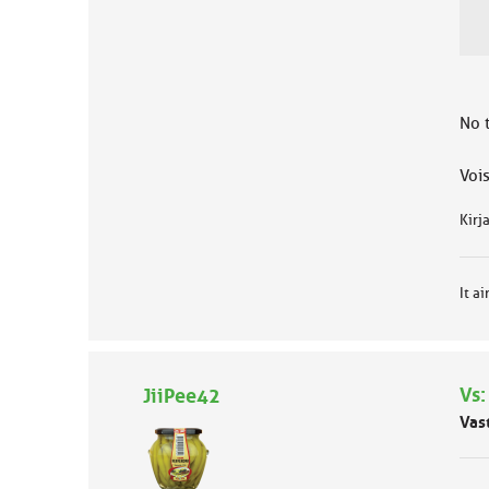
u
o
k
k
a
No 
:
Vois
Kirj
It ai
Vs:
JiiPee42
Vas