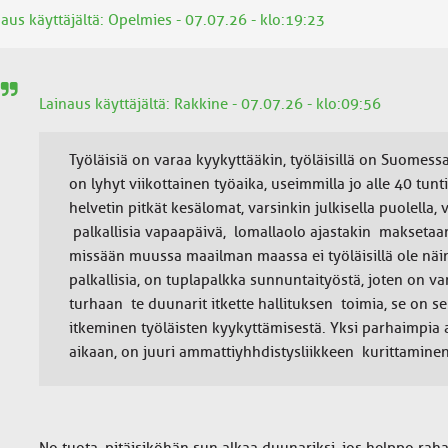
aus käyttäjältä: Opelmies - 07.07.26 - klo:19:23
Lainaus käyttäjältä: Rakkine - 07.07.26 - klo:09:56
Työläisiä on varaa kyykyttääkin, työläisillä on Suomess
on lyhyt viikottainen työaika, useimmilla jo alle 40 tunt
helvetin pitkät kesälomat, varsinkin julkisella puolella,
palkallisia vapaapäivä, lomallaolo ajastakin maksetaan
missään muussa maailman maassa ei työläisillä ole näin 
palkallisia, on tuplapalkka sunnuntaityöstä, joten on va
turhaan te duunarit itkette hallituksen toimia, se on se
itkeminen työläisten kyykyttämisestä. Yksi parhaimpia 
aikaan, on juuri ammattiyhhdistysliikkeen kurittaminen