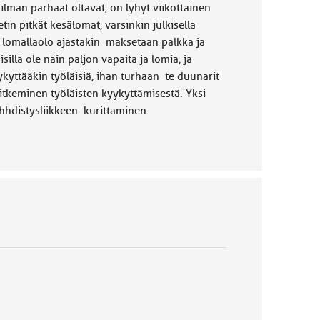
ilman parhaat oltavat, on lyhyt viikottainen
etin pitkät kesälomat, varsinkin julkisella
, lomallaolo ajastakin maksetaan palkka ja
llä ole näin paljon vapaita ja lomia, ja
ykyttääkin työläisiä, ihan turhaan te duunarit
 itkeminen työläisten kyykyttämisestä. Yksi
hhdistysliikkeen kurittaminen.