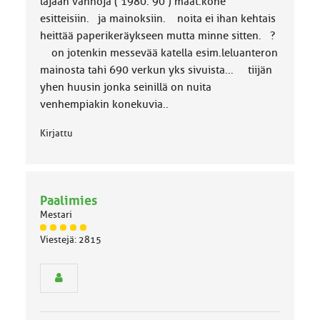
k
läjään vanhoja ( 1980. 90 ) maat.kone
a
esitteisiin. ja mainoksiin. noita ei ihan kehtais
:
heittää paperikeräykseen mutta minne sitten. ?
on jotenkin messevää katella esim.leluanteron
mainosta tahi 690 verkun yks sivuista... tiijän
yhen huusin jonka seinillä on nuita
venhempiakin konekuvia..
Kirjattu
Paalimies
Mestari
J
Viestejä: 2815
ä
s
e
n
r
y