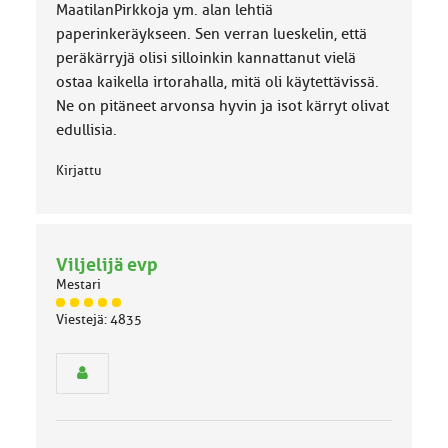
MaatilanPirkkoja ym. alan lehtiä
paperinkeräykseen. Sen verran lueskelin, että
peräkärryjä olisi silloinkin kannattanut vielä
ostaa kaikella irtorahalla, mitä oli käytettävissä.
Ne on pitäneet arvonsa hyvin ja isot kärryt olivat
edullisia.
Kirjattu
Viljelijä evp
Mestari
J
Viestejä: 4835
ä
s
e
n
r
y
h