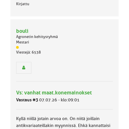
Kirjattu
bouli
Agronetin kehitysryhmä
Mestari
J
Viestejä: 6538
ä
s
e
n
r
y
h
Vs: vanhat maat.konemainokset
m
ä
Vastaus #3
07.07.26 - klo:09:01
l
u
o
Kyllä niillä jotain arvoa on. On niitä joillain
k
k
antikvariaateillakin myynnissä. Ehkä kannattaisi