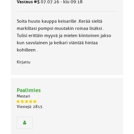
Vastaus #5
07.07.26 - klo:09:18
l
u
o
Soita huuto kauppa keisarille .Kerää sieltä
k
k
markiltasi pompsi muutakin roinaa lisäksi .
a
Tulisi erittäin myyvä ja mielen kiintoinen jakso
:
kun savolainen ja keikari viäntää hintaa
kohilleen .
Kirjattu
Paalimies
Mestari
J
Viestejä: 2815
ä
s
e
n
r