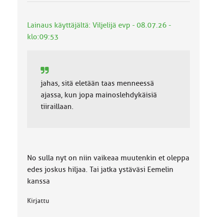
u
o
k
Lainaus käyttäjältä: Viljelijä evp - 08.07.26 -
k
klo:09:53
a
:
jahas, sitä eletään taas menneessä
ajassa, kun jopa mainoslehdykäisiä
tiiraillaan.
No sulla nyt on niin vaikeaa muutenkin et oleppa
edes joskus hiljaa. Tai jatka ystäväsi Eemelin
kanssa
Kirjattu