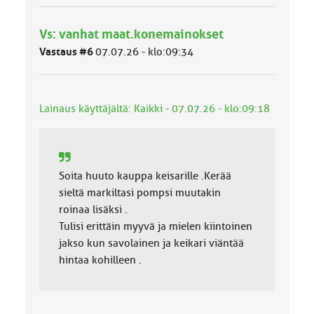
y
h
Vs: vanhat maat.konemainokset
m
ä
Vastaus #6
07.07.26 - klo:09:34
l
u
o
k
Lainaus käyttäjältä: Kaikki - 07.07.26 - klo:09:18
k
a
:
Soita huuto kauppa keisarille .Kerää
sieltä markiltasi pompsi muutakin
roinaa lisäksi .
Tulisi erittäin myyvä ja mielen kiintoinen
jakso kun savolainen ja keikari viäntää
hintaa kohilleen .