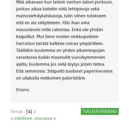
k
Mää aikanaan kun laitoin vanhan taloni purkuun,
a
jonkun aikaa kattelin niitä lehtipinoja sekä
:
mainoslehdykäiskasoja, tulin siihen tulokseen
että en ala säilytteleen. Olis ihan oma
mausoleumi niille rakentaa. Enkä ole yhtään
kaipaillut. Mut liene noiden sinkkupoikien
harrastus kerätä kaikkee roinaa ympärilleen.
Täälläkin kuulemma on yhden aikamiespojan
varastossa kaikki maastullit vuosikymmenien
ajalta, kuulemma jos sielä löytys jotain tietoa.
Että semmosta. Sitäpaitti tuollaset paperivarastot
on ullakolla melkoinen paloriskikin
Kirjattu
Sivuja:
[
1
]
2
TULOSTUSVERSIO
« edellinen
seuraava »