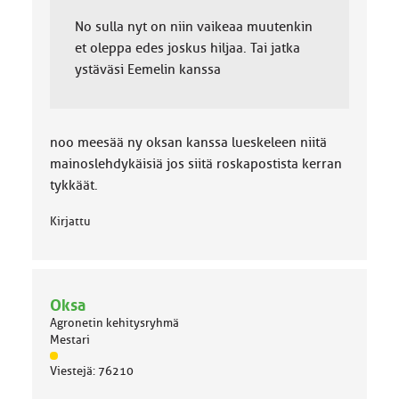
No sulla nyt on niin vaikeaa muutenkin
et oleppa edes joskus hiljaa. Tai jatka
ystäväsi Eemelin kanssa
noo meesää ny oksan kanssa lueskeleen niitä
mainoslehdykäisiä jos siitä roskapostista kerran
tykkäät.
Kirjattu
Oksa
Agronetin kehitysryhmä
Mestari
J
Viestejä: 76210
ä
s