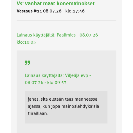
Vs: vanhat maat.konemainokset
m
ä
Vastaus #11
08.07.26 - klo:17:46
l
u
o
k
Lainaus käyttäjältä: Paalimies - 08.07.26 -
k
klo:10:05
a
:
Lainaus käyttäjältä: Viljelijä evp -
08.07.26 - klo:09:53
jahas, sitä eletään taas menneessä
ajassa, kun jopa mainoslehdykäisiä
tiiraillaan.