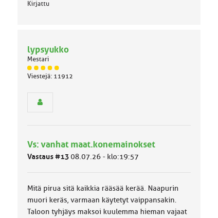
Kirjattu
lypsyukko
Mestari
J
Viestejä: 11912
ä
s
e
n
r
y
h
Vs: vanhat maat.konemainokset
m
ä
Vastaus #13
08.07.26 - klo:19:57
l
u
o
Mitä pirua sitä kaikkia rääsää kerää. Naapurin
k
k
muori keräs, varmaan käytetyt vaippansakin.
a
Taloon tyhjäys maksoi kuulemma hieman vajaat
: