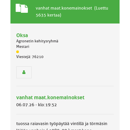
T
A
vanhat maat.konemainokset (Luettu
a
i
5635 kertaa)
v
h
a
e
l
Oksa
l
Agronetin kehitysryhmä
i
Mestari
n
J
e
Viestejä: 76210
ä
n
s
a
e
i
n
h
r
e
y
h
vanhat maat.konemainokset
m
ä
06.07.26 - klo:19:52
l
u
o
tuossa raiavasin työpäytää vintillä ja törmäsin
k