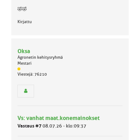
🤣🤣
Kirjattu
Oksa
Agronetin kehitysryhmä
Mestari
J
Viestejä: 76210
ä
s
e
n
r
y
h
Vs: vanhat maat.konemainokset
m
ä
Vastaus #7
08.07.26 - klo:09:37
l
u