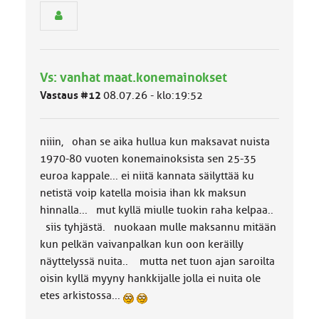
e
n
r
y
h
Vs: vanhat maat.konemainokset
m
ä
Vastaus #12
08.07.26 - klo:19:52
l
u
o
niiin, ohan se aika hullua kun maksavat nuista
k
k
1970-80 vuoten konemainoksista sen 25-35
a
euroa kappale... ei niitä kannata säilyttää ku
:
netistä voip katella moisia ihan kk maksun
hinnalla... mut kyllä miulle tuokin raha kelpaa..
siis tyhjästä. nuokaan mulle maksannu mitään
kun pelkän vaivanpalkan kun oon keräilly
näyttelyssä nuita.. mutta net tuon ajan saroilta
oisin kyllä myyny hankkijalle jolla ei nuita ole
etes arkistossa...