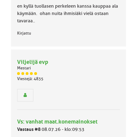
o
en kyllä tuollasen perkeleen kanssa kauppaa ala
k
k
käymään. ohan nuita ihmisiäki vielä ostaan
a
tavaraa..
:
Kirjattu
Viljelijä evp
Mestari
J
Viestejä: 4835
ä
s
e
n
r
y
h
Vs: vanhat maat.konemainokset
m
ä
Vastaus #8
08.07.26 - klo:09:53
l