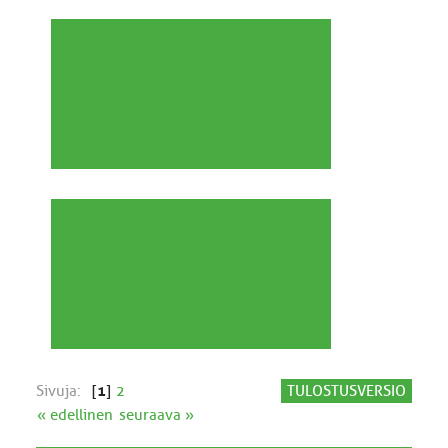
Sivuja:
[
1
]
2
TULOSTUSVERSIO
« edellinen
seuraava »