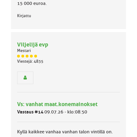
15 000 euroa.
Kirjattu
Viljelijä evp
Mestari
J
Viestejä: 4835
ä
s
e
n
r
y
h
Vs: vanhat maat.konemainokset
m
ä
Vastaus #14
09.07.26 - klo:08:50
l
u
o
Kyllä kaikkee vanhaa vanhan talon vintillä on.
k