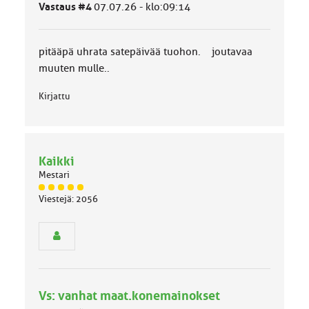
ä
Vastaus #4
07.07.26 - klo:09:14
l
u
o
pitääpä uhrata satepäivää tuohon. joutavaa
k
k
muuten mulle..
a
:
Kirjattu
Kaikki
Mestari
J
Viestejä: 2056
ä
s
e
n
r
y
h
Vs: vanhat maat.konemainokset
m
ä