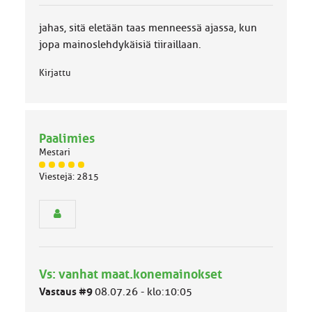
u
o
jahas, sitä eletään taas menneessä ajassa, kun
k
k
jopa mainoslehdykäisiä tiiraillaan.
a
:
Kirjattu
Paalimies
Mestari
J
Viestejä: 2815
ä
s
e
n
r
y
h
Vs: vanhat maat.konemainokset
m
ä
Vastaus #9
08.07.26 - klo:10:05
l