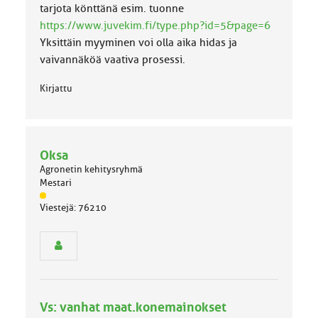
a
tarjota könttänä esim. tuonne
:
https://www.juvekim.fi/type.php?id=5&page=6
Yksittäin myyminen voi olla aika hidas ja
vaivannäköä vaativa prosessi.
Kirjattu
Oksa
Agronetin kehitysryhmä
Mestari
J
Viestejä: 76210
ä
s
e
n
r
y
h
Vs: vanhat maat.konemainokset
m