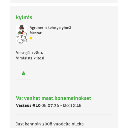
kylmis
Agronetin kehitysryhmä
Mestari
J
ä
s
Viestejä: 12804
e
Virolaista kiitos!
n
r
y
h
m
ä
l
Vs: vanhat maat.konemainokset
u
o
Vastaus #10
08.07.26 - klo:12:48
k
k
a
Just kannoin 2008 vuodelta olleita
: