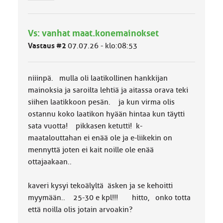
r
y
h
Vs: vanhat maat.konemainokset
m
ä
Vastaus #2
07.07.26 - klo:08:53
l
u
o
niiinpä. mulla oli laatikollinen hankkijan
k
k
mainoksia ja saroilta lehtiä ja aitassa orava teki
a
siihen laatikkoon pesän. ja kun virma olis
:
ostannu koko laatikon hyään hintaa kun täytti
sata vuotta! pikkasen ketutti! k-
maatalouttahan ei enää ole ja e-liikekin on
mennyttä joten ei kait noille ole enää
ottajaakaan..
kaveri kysyi tekoälyltä äsken ja se kehoitti
myymään.. 25-30 e kpl!!! hitto, onko totta
että noilla olis jotain arvoakin?