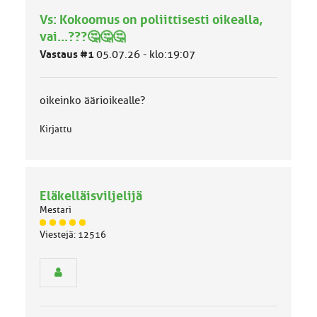
h
Vs: Kokoomus on poliittisesti oikealla,
m
ä
vai...???🤔🤔🤔
l
Vastaus #1
05.07.26 - klo:19:07
u
o
k
k
oikeinko äärioikealle?
a
:
Kirjattu
Eläkelläisviljelijä
Mestari
J
Viestejä: 12516
ä
s
e
n
r
y