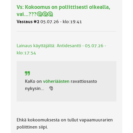
h
Vs: Kokoomus on poliittisesti oikealla,
m
ä
vai...???🤔🤔🤔
l
Vastaus #2
05.07.26 - klo:19:41
u
o
k
k
Lainaus käyttäjältä: Antidesantti - 05.07.26 -
a
:
klo:17:54
KaKo on
vöheriäästen
ravattiosasto
nykysin... 🎅
Ehkä kokoomuksesta on tullut vapaamuurarien
poliittinen siipi.