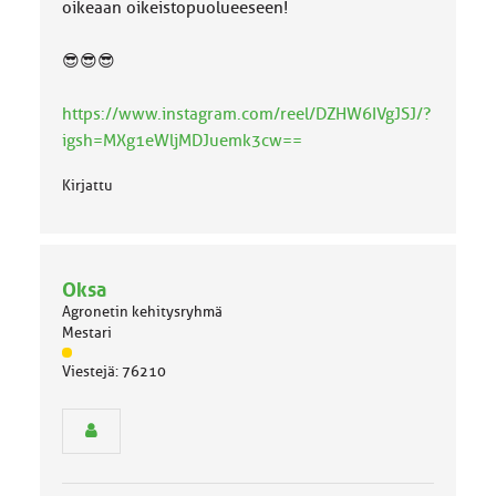
a
oikeaan oikeistopuolueeseen!
:
😎😎😎
https://www.instagram.com/reel/DZHW6IVgJSJ/?
igsh=MXg1eWljMDJuemk3cw==
Kirjattu
Oksa
Agronetin kehitysryhmä
Mestari
J
Viestejä: 76210
ä
s
e
n
r
y