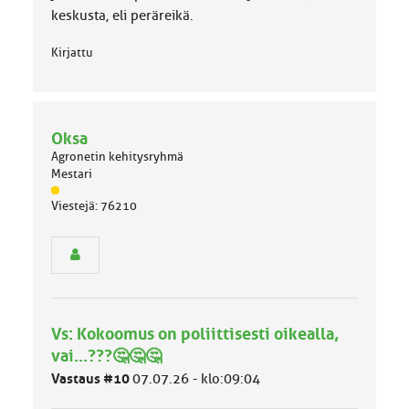
keskusta, eli peräreikä.
Kirjattu
Oksa
Agronetin kehitysryhmä
Mestari
J
Viestejä: 76210
ä
s
e
n
r
y
h
Vs: Kokoomus on poliittisesti oikealla,
m
ä
vai...???🤔🤔🤔
l
Vastaus #10
07.07.26 - klo:09:04
u
o