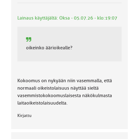
a
:
Lainaus käyttäjältä: Oksa - 05.07.26 - klo:19:07
oikeinko äärioikealle?
Kokoomus on nykyään niin vasemmalla, että
normaali oikeistolaisuus näyttää sieltä
vasemmistokokoomuslaisesta näkökulmasta
laitaoikeistolaisuudelta.
Kirjattu