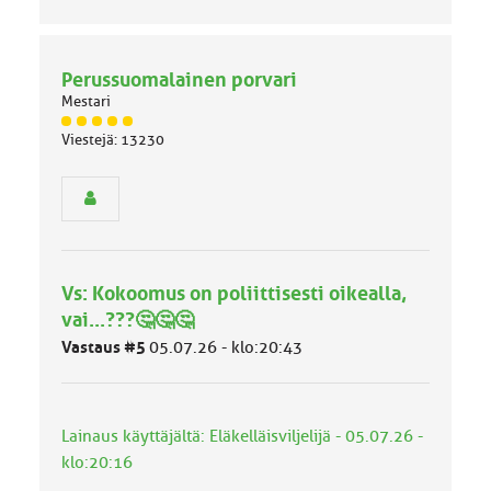
Perussuomalainen porvari
Mestari
J
Viestejä: 13230
ä
s
e
n
r
y
h
Vs: Kokoomus on poliittisesti oikealla,
m
ä
vai...???🤔🤔🤔
l
Vastaus #5
05.07.26 - klo:20:43
u
o
k
k
Lainaus käyttäjältä: Eläkelläisviljelijä - 05.07.26 -
a
:
klo:20:16