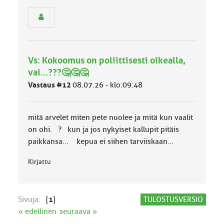
s
e
n
r
y
h
Vs: Kokoomus on poliittisesti oikealla,
m
ä
vai...???🤔🤔🤔
l
Vastaus #12
08.07.26 - klo:09:48
u
o
k
k
mitä arvelet miten pete nuolee ja mitä kun vaalit
a
on ohi. ? kun ja jos nykyiset kallupit pitäis
:
paikkansa... kepua ei siihen tarviiskaan...
Kirjattu
Sivuja:
[
1
]
TULOSTUSVERSIO
« edellinen
seuraava »