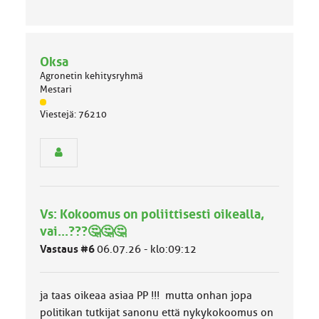
Oksa
Agronetin kehitysryhmä
Mestari
J
Viestejä: 76210
ä
s
e
n
r
y
h
Vs: Kokoomus on poliittisesti oikealla,
m
ä
vai...???🤔🤔🤔
l
Vastaus #6
06.07.26 - klo:09:12
u
o
k
k
ja taas oikeaa asiaa PP !!! mutta onhan jopa
a
politikan tutkijat sanonu että nykykokoomus on