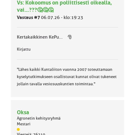
Vs: Kokoomus on poliittisesti oikealla,
u
vai...???🤔🤔🤔
o
k
Vastaus #7
06.07.26 - klo:19:23
k
a
:
Kertakaikkinen KePu... 🎅
Kirjattu
"Lähes kaikki Kuntaliiton vuonna 2007 toteuttamaan
kyselytutkimukseen osallistuvat kunnat olivat tukeneet
jollain tavalla vesiosuuskuntien toimintaa."
Oksa
Agronetin kehitysryhmä
Mestari
J
Viestejä: 76210