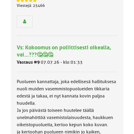
J
Viestejä: 25466
ä
s
e
n
r
y
h
Vs: Kokoomus on poliittisesti oikealla,
m
ä
vai...???🤔🤔🤔
l
Vastaus #9
07.07.26 - klo:01:33
u
o
k
k
Puolueen kannattaja, joka edellisesä hallituksesa
a
nuoli muiden vasemmistopuolueiden tikkaria
:
edestä ja takaa, ei nyt kannata kovin paljoa
huudella.
Ja jos päivästä toiseen huutelee täällä
unelmahöttöä vasemistolaisuudesta, haukkuen
oikeistopuolueita, kertoo kepun koko kuvan.
ja kertoohan puolueen nimikin jo kaiken,