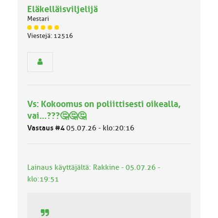
Eläkelläisviljelijä
Mestari
J
Viestejä: 12516
ä
s
e
n
r
y
h
Vs: Kokoomus on poliittisesti oikealla,
m
ä
vai...???🤔🤔🤔
l
Vastaus #4
05.07.26 - klo:20:16
u
o
k
k
Lainaus käyttäjältä: Rakkine - 05.07.26 -
a
:
klo:19:51