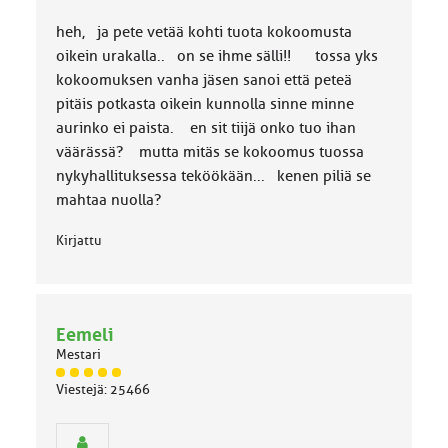
k
k
heh, ja pete vetää kohti tuota kokoomusta
a
oikein urakalla.. on se ihme sälli!! tossa yks
:
kokoomuksen vanha jäsen sanoi että peteä
pitäis potkasta oikein kunnolla sinne minne
aurinko ei paista. en sit tiijä onko tuo ihan
väärässä? mutta mitäs se kokoomus tuossa
nykyhallituksessa teköökään... kenen piliä se
mahtaa nuolla?
Kirjattu
Eemeli
Mestari
J
Viestejä: 25466
ä
s
e