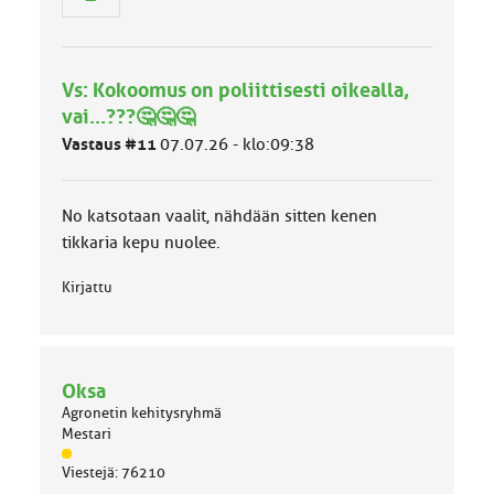
n
r
y
h
Vs: Kokoomus on poliittisesti oikealla,
m
ä
vai...???🤔🤔🤔
l
Vastaus #11
07.07.26 - klo:09:38
u
o
k
k
No katsotaan vaalit, nähdään sitten kenen
a
tikkaria kepu nuolee.
:
Kirjattu
Oksa
Agronetin kehitysryhmä
Mestari
J
Viestejä: 76210
ä