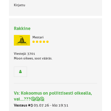
Kirjattu
Rakkine
Mestari
J
ä
s
Viestejä: 3701
e
Moon oikees, soot vääräs.
n
r
y
h
m
ä
l
Vs: Kokoomus on poliittisesti oikealla,
u
vai...???🤔🤔🤔
o
k
Vastaus #3
05.07.26 - klo:19:51
k