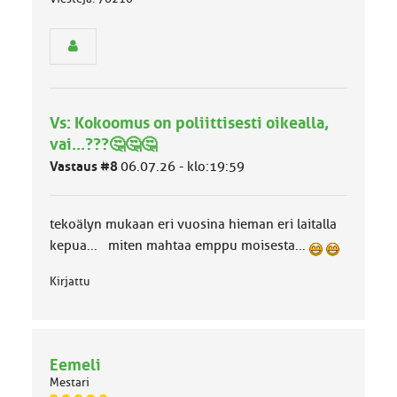
ä
s
e
n
r
y
h
Vs: Kokoomus on poliittisesti oikealla,
m
ä
vai...???🤔🤔🤔
l
Vastaus #8
06.07.26 - klo:19:59
u
o
k
k
tekoälyn mukaan eri vuosina hieman eri laitalla
a
kepua... miten mahtaa emppu moisesta...
:
Kirjattu
Eemeli
Mestari