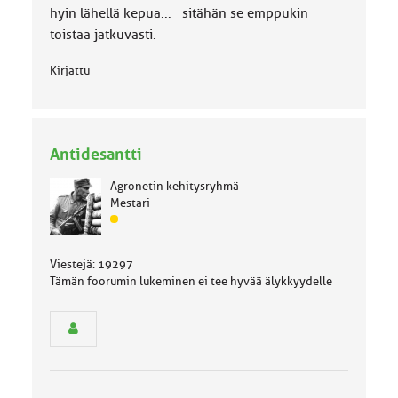
:
hyin lähellä kepua... sitähän se emppukin
toistaa jatkuvasti.
Kirjattu
Antidesantti
Agronetin kehitysryhmä
Mestari
J
ä
s
Viestejä: 19297
e
Tämän foorumin lukeminen ei tee hyvää älykkyydelle
n
r
y
h
m
ä
l