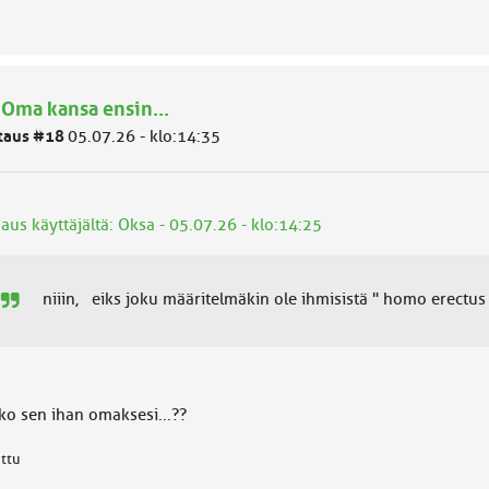
 Oma kansa ensin...
taus #18
05.07.26 - klo:14:35
aus käyttäjältä: Oksa - 05.07.26 - klo:14:25
niiin, eiks joku määritelmäkin ole ihmisistä " homo erectus 
tko sen ihan omaksesi...??
attu