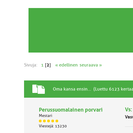
Sivuja:
1
[
2
]
« edellinen
seuraava »
T
A
Oma kansa ensin... (Luettu 6123 kertaa
a
i
v
h
a
Vs:
Perussuomalainen porvari
e
l
Mestari
Vas
l
J
i
Viestejä: 13230
ä
n