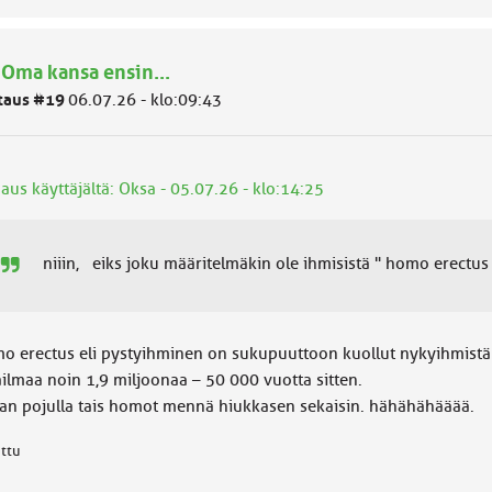
 Oma kansa ensin...
taus #19
06.07.26 - klo:09:43
aus käyttäjältä: Oksa - 05.07.26 - klo:14:25
niiin, eiks joku määritelmäkin ole ihmisistä " homo erectus 
o erectus eli pystyihminen on sukupuuttoon kuollut nykyihmistä ede
ilmaa noin 1,9 miljoonaa – 50 000 vuotta sitten.
an pojulla tais homot mennä hiukkasen sekaisin. hähähähääää.
attu