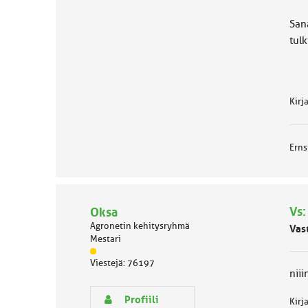
Sa
tul
Kirj
Erns
Vs:
Oksa
Agronetin kehitysryhmä
Vas
Mestari
J
Viestejä: 76197
ä
niii
s
e
Profiili
Kirj
n