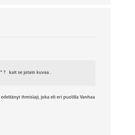
" ? kait se jotain kuvaa..
ltänyt ihmislaji, joka eli eri puolilla Vanhaa