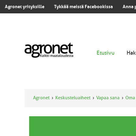
Agronet yrityksille
Tykkää meistä Facebookissa
Anna 
Etusivu
Hak
Agronet
Keskusteluaiheet
Vapaa sana
Oma 