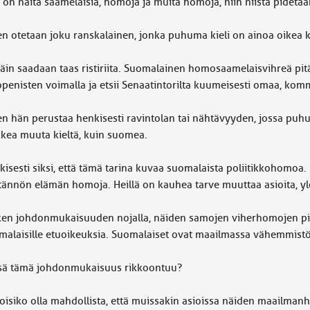
 on näitä saamelaisia, homoja ja muita homoja, niin niistä pidetää
ten otetaan joku ranskalainen, jonka puhuma kieli on ainoa oikea k
näin saadaan taas ristiriita. Suomalainen homosaamelaisvihreä pi
openisten voimalla ja etsii Senaatintorilta kuumeisesti omaa, ko
en hän perustaa henkisesti ravintolan tai nähtävyyden, jossa puhu
kkea muuta kieltä, kuin suomea.
isesti siksi, että tämä tarina kuvaa suomalaista poliitikkohomoa. H
tännön elämän homoja. Heillä on kauhea tarve muuttaa asioita, 
ken johdonmukaisuuden nojalla, näiden samojen viherhomojen pitäis
malaisille etuoikeuksia. Suomalaiset ovat maailmassa vähemmistö
sä tämä johdonmukaisuus rikkoontuu?
voisiko olla mahdollista, että muissakin asioissa näiden maailma