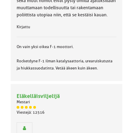
sekä muut homot eivät pysty omilla ajatuksillaan
muuttamaan todellisuutta tai rakentamaan
poliittista utopiaa niin, että se kestäisi kauan.
Kirjattu
On vain yksi oikea F-1 moottori.
Rocketdyne F-1 ilman katalysaattoria, urearuiskutusta
ja hiukkassuodatinta. Vetää äkeen kuin äkeen.
Eläkelläisviljelijä
Mestari
J
Viestejä: 12516
ä
s
e
n