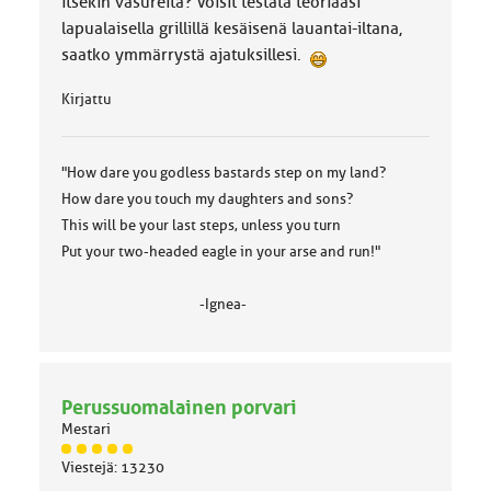
itsekin vasureita? Voisit testata teoriaasi
lapualaisella grillillä kesäisenä lauantai-iltana,
saatko ymmärrystä ajatuksillesi.
Kirjattu
"How dare you godless bastards step on my land?
How dare you touch my daughters and sons?
This will be your last steps, unless you turn
Put your two-headed eagle in your arse and run!"
-Ignea-
Perussuomalainen porvari
Mestari
J
Viestejä: 13230
ä