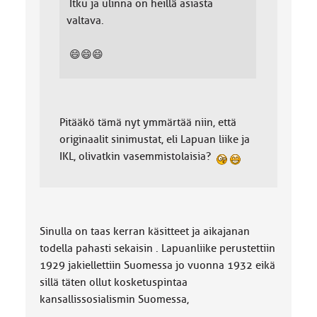
Itku ja ulinna on heillä asiasta
valtava.
😄😄😄
Pitääkö tämä nyt ymmärtää niin, että
originaalit sinimustat, eli Lapuan liike ja
IKL, olivatkin vasemmistolaisia?
Sinulla on taas kerran käsitteet ja aikajanan
todella pahasti sekaisin . Lapuanliike perustettiin
1929 jakiellettiin Suomessa jo vuonna 1932 eikä
sillä täten ollut kosketuspintaa
kansallissosialismin Suomessa,