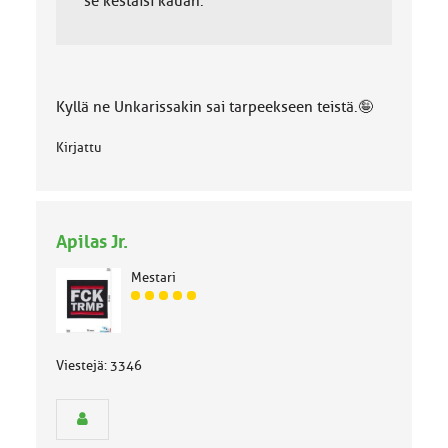
se kestäisi kauan.
Kyllä ne Unkarissakin sai tarpeekseen teistä.🤪
Kirjattu
Apilas Jr.
Mestari
J
ä
s
e
Viestejä: 3346
n
r
y
h