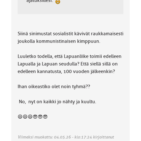
ajatuksillesi.
Siinä sinimustat sosialistit kävivät raukkamaisesti
joukolla kommunistinaisen kimppuun.
Luuletko todella, että Lapuanliike toimii edelleen
Lapualla ja Lapuan seudulla? Että siellä sillä on
edelleen kannatusta, 100 vuoden jälkeenkin?
Ihan oikeastiko olet noin tyhmä??
No, nyt on kaikki jo nähty ja kuultu.
😄😄😄😎😎😎
Viimeksi muokattu: 04.05.26 - klo:17:24 kirjoittanut