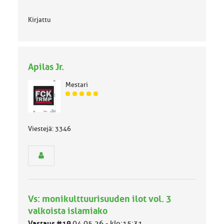
Kirjattu
Apilas Jr.
Mestari
J
ä
s
e
Viestejä: 3346
n
r
y
h
m
ä
l
Vs: monikulttuurisuuden ilot vol. 3
u
valkoista islamiako
o
k
Vastaus #19
04.05.26 - klo:15:31