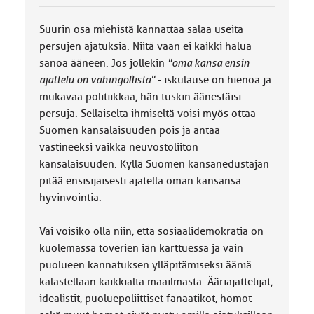
o
k
k
Suurin osa miehistä kannattaa salaa useita
a
persujen ajatuksia. Niitä vaan ei kaikki halua
:
sanoa ääneen. Jos jollekin
"oma kansa ensin
ajattelu on vahingollista"
- iskulause on hienoa ja
mukavaa politiikkaa, hän tuskin äänestäisi
persuja. Sellaiselta ihmiseltä voisi myös ottaa
Suomen kansalaisuuden pois ja antaa
vastineeksi vaikka neuvostoliiton
kansalaisuuden. Kyllä Suomen kansanedustajan
pitää ensisijaisesti ajatella oman kansansa
hyvinvointia.
Vai voisiko olla niin, että sosiaalidemokratia on
kuolemassa toverien iän karttuessa ja vain
puolueen kannatuksen ylläpitämiseksi ääniä
kalastellaan kaikkialta maailmasta. Ääriajattelijat,
idealistit, puoluepoliittiset fanaatikot, homot