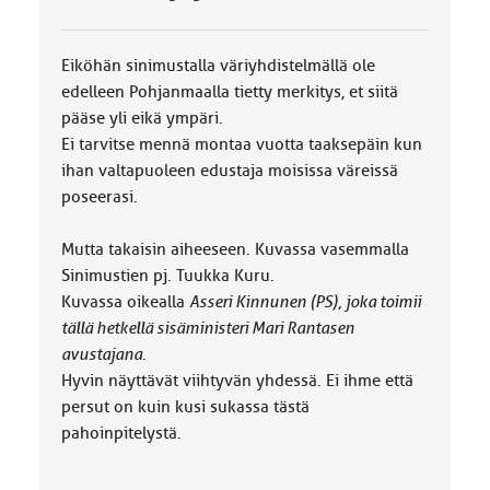
k
a
:
Eiköhän sinimustalla väriyhdistelmällä ole
edelleen Pohjanmaalla tietty merkitys, et siitä
pääse yli eikä ympäri.
Ei tarvitse mennä montaa vuotta taaksepäin kun
ihan valtapuoleen edustaja moisissa väreissä
poseerasi.
Mutta takaisin aiheeseen. Kuvassa vasemmalla
Sinimustien pj. Tuukka Kuru.
Kuvassa oikealla
Asseri Kinnunen (PS), joka toimii
tällä hetkellä sisäministeri Mari Rantasen
avustajana
.
Hyvin näyttävät viihtyvän yhdessä. Ei ihme että
persut on kuin kusi sukassa tästä
pahoinpitelystä.