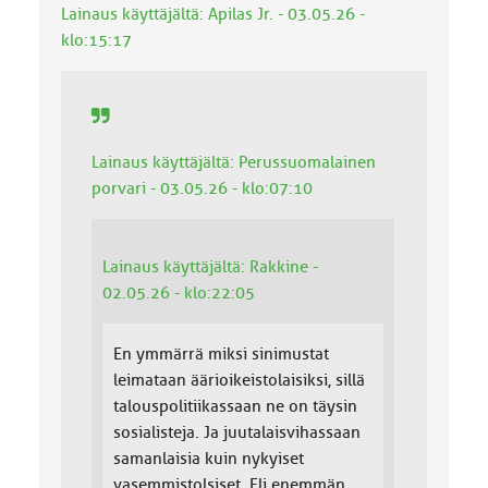
Lainaus käyttäjältä: Apilas Jr. - 03.05.26 -
a
:
klo:15:17
Lainaus käyttäjältä: Perussuomalainen
porvari - 03.05.26 - klo:07:10
Lainaus käyttäjältä: Rakkine -
02.05.26 - klo:22:05
En ymmärrä miksi sinimustat
leimataan äärioikeistolaisiksi, sillä
talouspolitiikassaan ne on täysin
sosialisteja. Ja juutalaisvihassaan
samanlaisia kuin nykyiset
vasemmistolsiset. Eli enemmän