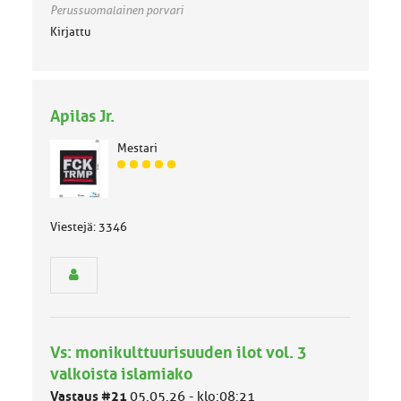
Perussuomalainen porvari
Kirjattu
Apilas Jr.
Mestari
J
ä
s
e
Viestejä: 3346
n
r
y
h
m
ä
l
Vs: monikulttuurisuuden ilot vol. 3
u
valkoista islamiako
o
k
Vastaus #21
05.05.26 - klo:08:21