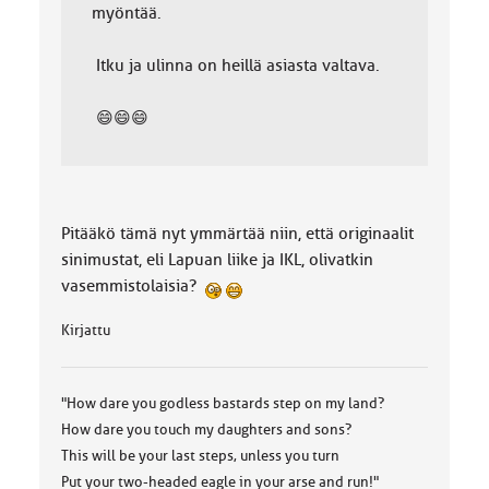
myöntää.
Itku ja ulinna on heillä asiasta valtava.
😄😄😄
Pitääkö tämä nyt ymmärtää niin, että originaalit
sinimustat, eli Lapuan liike ja IKL, olivatkin
vasemmistolaisia?
Kirjattu
"How dare you godless bastards step on my land?
How dare you touch my daughters and sons?
This will be your last steps, unless you turn
Put your two-headed eagle in your arse and run!"