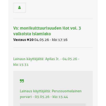
s
e
n
r
y
h
Vs: monikulttuurisuuden ilot vol. 3
m
ä
valkoista islamiako
l
Vastaus #20
04.05.26 - klo:17:16
u
o
k
k
Lainaus käyttäjältä: Apilas Jr. - 04.05.26 -
a
:
klo:15:31
Lainaus käyttäjältä: Perussuomalainen
porvari - 03.05.26 - klo:15:44