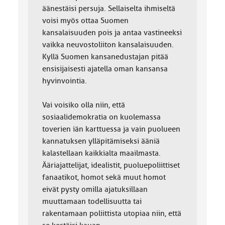
äänestäisi persuja. Sellaiselta ihmiseltä
voisi myös ottaa Suomen
kansalaisuuden pois ja antaa vastineeksi
vaikka neuvostoliiton kansalaisuuden.
Kyllä Suomen kansanedustajan pitää
ensisijaisesti ajatella oman kansansa
hyvinvointia.
Vai voisiko olla niin, että
sosiaalidemokratia on kuolemassa
toverien iän karttuessa ja vain puolueen
kannatuksen ylläpitämiseksi ääniä
kalastellaan kaikkialta maailmasta.
Ääriajattelijat, idealistit, puoluepoliittiset
fanaatikot, homot sekä muut homot
eivät pysty omilla ajatuksillaan
muuttamaan todellisuutta tai
rakentamaan poliittista utopiaa niin, että