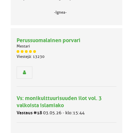
-Ignea-
Perussuomalainen porvari
Mestari
J
Viestejä: 13230
ä
s
e
n
r
y
h
Vs: monikulttuurisuuden ilot vol. 3
m
ä
valkoista islamiako
l
Vastaus #18
03.05.26 - klo:15:44
u
o
k
k