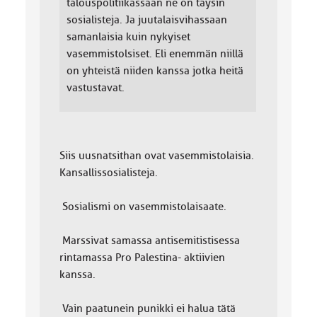
talouspolitiikassaan ne on täysin
sosialisteja. Ja juutalaisvihassaan
samanlaisia kuin nykyiset
vasemmistolsiset. Eli enemmän niillä
on yhteistä niiden kanssa jotka heitä
vastustavat.
Siis uusnatsithan ovat vasemmistolaisia.
Kansallissosialisteja.
Sosialismi on vasemmistolaisaate.
Marssivat samassa antisemitistisessa
rintamassa Pro Palestina- aktiivien
kanssa.
Vain paatunein punikki ei halua tätä