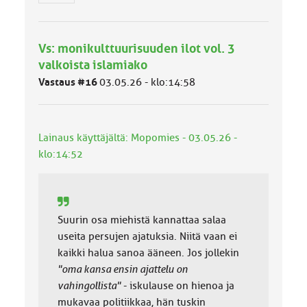
r
y
h
Vs: monikulttuurisuuden ilot vol. 3
m
ä
valkoista islamiako
l
Vastaus #16
03.05.26 - klo:14:58
u
o
k
k
Lainaus käyttäjältä: Mopomies - 03.05.26 -
a
:
klo:14:52
Suurin osa miehistä kannattaa salaa
useita persujen ajatuksia. Niitä vaan ei
kaikki halua sanoa ääneen. Jos jollekin
"oma kansa ensin ajattelu on
vahingollista"
- iskulause on hienoa ja
mukavaa politiikkaa, hän tuskin