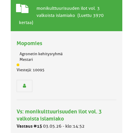
T
A
monikulttuurisuuden ilot vol. 3
a
i
valkoista islamiako (Luettu 3970
v
h
kertaa)
a
e
l
l
Mopomies
i
n
Agronetin kehitysryhmä
e
Mestari
n
J
a
Viestejä: 10095
ä
i
s
h
e
e
n
r
y
h
Vs: monikulttuurisuuden ilot vol. 3
m
ä
valkoista islamiako
l
Vastaus #15
03.05.26 - klo:14:52
u