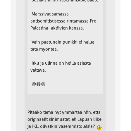
Sosialismi on vasemmistolaisaate.
Marssivat samassa
antisemitistisessa rintamassa Pro
Palestina- aktiivien kanssa.
Vain paatunein punikki ei halua
tätä myöntää.
Itku ja ulinna on heillä asiasta
valtava.
😄😄😄
Pitääkö tämä nyt ymmärtää niin, että
originaalit sinimustat, eli Lapuan liike
ja IKL, olivatkin vasemmistolaisia?