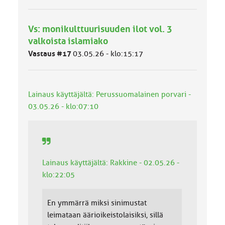
m
ä
l
Vs: monikulttuurisuuden ilot vol. 3
u
valkoista islamiako
o
k
Vastaus #17
03.05.26 - klo:15:17
k
a
:
Lainaus käyttäjältä: Perussuomalainen porvari -
03.05.26 - klo:07:10
Lainaus käyttäjältä: Rakkine - 02.05.26 -
klo:22:05
En ymmärrä miksi sinimustat
leimataan äärioikeistolaisiksi, sillä