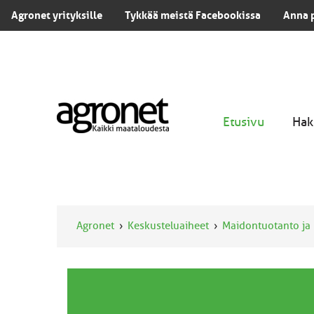
Agronet yrityksille
Tykkää meistä Facebookissa
Anna 
Etusivu
Hak
Agronet
Keskusteluaiheet
Maidontuotanto ja 