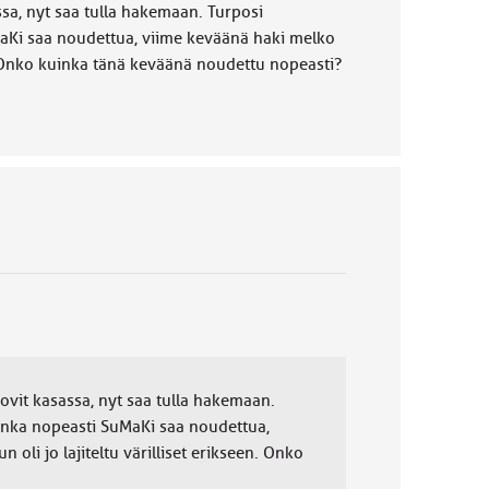
ssa, nyt saa tulla hakemaan. Turposi
MaKi saa noudettua, viime keväänä haki melko
n. Onko kuinka tänä keväänä noudettu nopeasti?
uovit kasassa, nyt saa tulla hakemaan.
inka nopeasti SuMaKi saa noudettua,
li jo lajiteltu värilliset erikseen. Onko