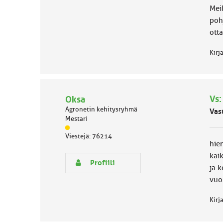
h
Meil
m
poh
ä
l
otta
u
o
Kirj
k
k
a
:
Vs:
Oksa
Agronetin kehitysryhmä
Vas
Mestari
J
Viestejä: 76214
ä
hie
s
kaik
e
Profiili
ja 
n
r
vuos
y
h
Kirj
m
ä