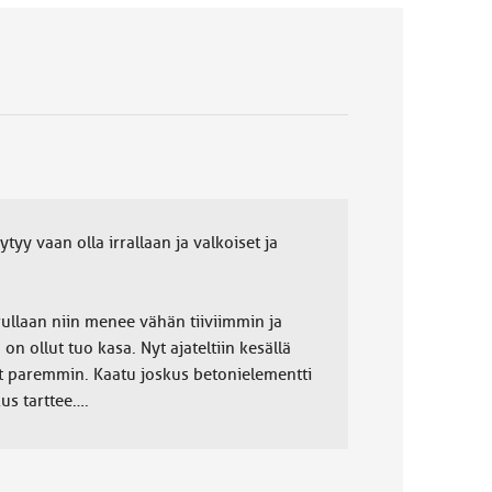
yy vaan olla irrallaan ja valkoiset ja
rullaan niin menee vähän tiiviimmin ja
on ollut tuo kasa. Nyt ajateltiin kesällä
it paremmin. Kaatu joskus betonielementti
kus tarttee….