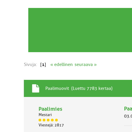
Sivuja:
[
1
]
« edellinen
seuraava »
T
A
Paalimuovit (Luettu 7783 kertaa)
a
i
v
h
a
Paa
Paalimies
e
l
Mestari
03.
l
J
i
Viestejä: 2817
ä
n