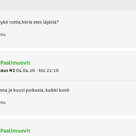
ykö rottia,hiiriä etes läjästä?
attu
 Paalimuovit
taus #2
04.04.26 - klo:22:10
oa ja kuusi poikasta, kaikki kuoli
attu
 Paalimuovit