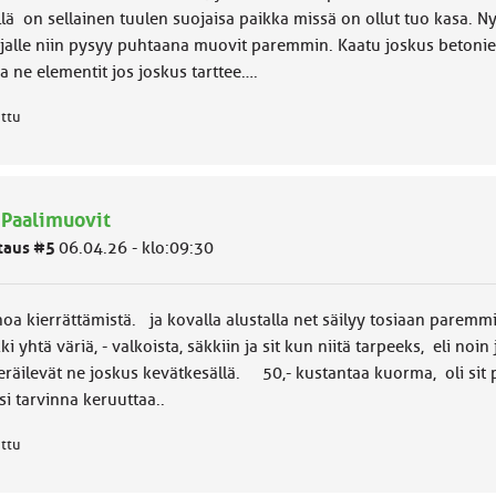
lä on sellainen tuulen suojaisa paikka missä on ollut tuo kasa. Nyt 
jalle niin pysyy puhtaana muovit paremmin. Kaatu joskus betoniele
a ne elementit jos joskus tarttee….
attu
 Paalimuovit
taus #5
06.04.26 - klo:09:30
noa kierrättämistä. ja kovalla alustalla net säilyy tosiaan pare
ki yhtä väriä, - valkoista, säkkiin ja sit kun niitä tarpeeks, eli no
keräilevät ne joskus kevätkesällä. 50,- kustantaa kuorma, oli sit 
i tarvinna keruuttaa..
attu