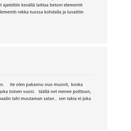
ajateltiin kesällä laittaa betoni elementit
mentti rekka tuossa kohdalla ja luvattiin
mmin. ite olen pakannu nuo muovit, koska
in joka toinen vuosi. täällä net menee polttoon,
paalin tahi muutaman satan , sen takia ei joka