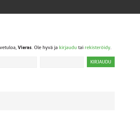
vetuloa,
Vieras
. Ole hyvä ja
kirjaudu
tai
rekisteröidy
.