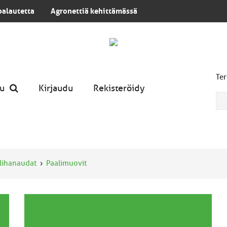
palautetta
Agronettiä kehittämässä
Ter
u
Kirjaudu
Rekisteröidy
lihanaudat
Paalimuovit