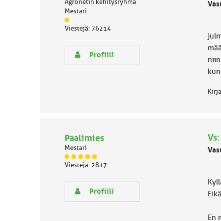
Agronetin kehitysryhmä
Vas
u
Mestari
o
J
k
Viestejä: 76214
ä
k
jul
s
a
mää
e
:
Profiili
niin
n
r
kun 
y
h
Kirj
m
ä
l
u
o
Vs:
Paalimies
k
Mestari
Vas
k
J
a
Viestejä: 2817
ä
:
s
Kyll
e
Profiili
Eik
n
r
y
En m