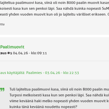
 lajiteltua paalimuovi kasa, siinä oli noin 8000 paalin muovit kasa
koisesti kasa kun sen penkoi läpi. Saa nähdä kuinka nopeasti Su
easti yhden vuoden muovit kun oli jo lajiteltu värilliset eriksee
attu
 Paalimuovit
taus #1
04.04.26 - klo:09:11
aus käyttäjältä: Paalimies - 03.04.26 - klo:22:53
Tuli lajiteltua paalimuovi kasa, siinä oli noin 8000 paalin m
Turposi melkoisesti kasa kun sen penkoi läpi. Saa nähdä ku
viime keväänä haki melko nopeasti yhden vuoden muovit kun o
kuinka tänä keväänä noudettu nopeasti?