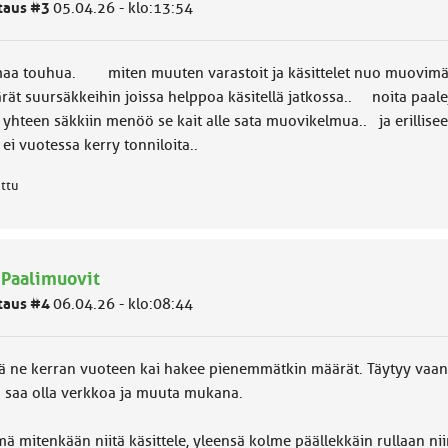
taus #3
05.04.26 - klo:13:54
maa touhua. miten muuten varastoit ja käsittelet nuo muovim
rät suursäkkeihin joissa helppoa käsitellä jatkossa.. noita paa
 yhteen säkkiin menöö se kait alle sata muovikelmua.. ja erillisee
ei vuotessa kerry tonniloita..
attu
 Paalimuovit
taus #4
06.04.26 - klo:08:44
ä ne kerran vuoteen kai hakee pienemmätkin määrät. Täytyy vaan oll
ä saa olla verkkoa ja muuta mukana.
ä mitenkään niitä käsittele, yleensä kolme päällekkäin rullaan nii