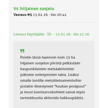
h
Vs: hiljainen suojelu
m
ä
Vastaus #5
13.02.26 - klo:20:42
l
u
o
k
Lainaus käyttäjältä: -SS- - 22.01.26 - klo:22:26
k
a
:
Poistin tässä taannoin noin 15 ha
hiljaisen suojelun piiristä pelkästään
kaupunkilaisten metsäaktivistien
julkisten esiintymisten takia. Lisäksi
omalle tontille metsätietoaineistoihin
jostakin ilmestyneet "haukan pesäpuut"
ja muut luontoarvokohteet saivat myös
tarmokkuutta aktivoida hakkuupäätös.