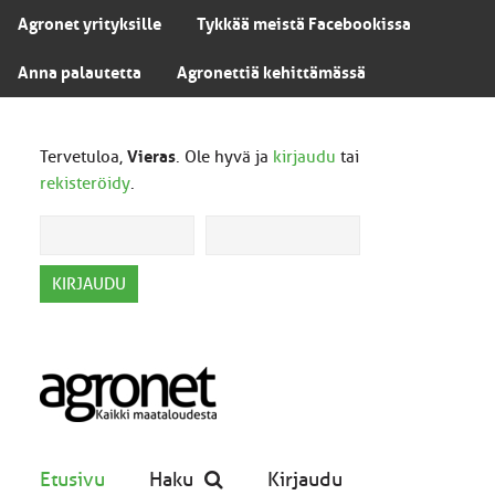
Agronet yrityksille
Tykkää meistä Facebookissa
Anna palautetta
Agronettiä kehittämässä
Tervetuloa,
Vieras
. Ole hyvä ja
kirjaudu
tai
rekisteröidy
.
Etusivu
Haku
Kirjaudu