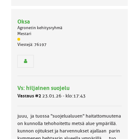
Oksa
Agronetin kehitysryhmä
Mestari
J
Viestejä: 76197
ä
s
e
n
r
y
h
Vs: hiljainen suojelu
m
ä
Vastaus #2
23.01.26 - klo:17:43
l
u
o
juuu, ja tuossa "suojelualuuen" haitattomuutena
k
k
on kunnolla tehohoitettu metsä alue ympärillä.
a
kunnon ojitukset ja harvennukset ajallaan parin
:
kymmenen hehtaarin alueella ympärillä. tuo