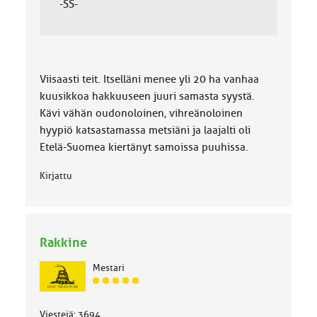
-SS-
Viisaasti teit. Itselläni menee yli 20 ha vanhaa
kuusikkoa hakkuuseen juuri samasta syystä.
Kävi vähän oudonoloinen, vihreänoloinen
hyypiö katsastamassa metsiäni ja laajalti oli
Etelä-Suomea kiertänyt samoissa puuhissa.
Kirjattu
Rakkine
Mestari
J
ä
s
Viestejä: 3694