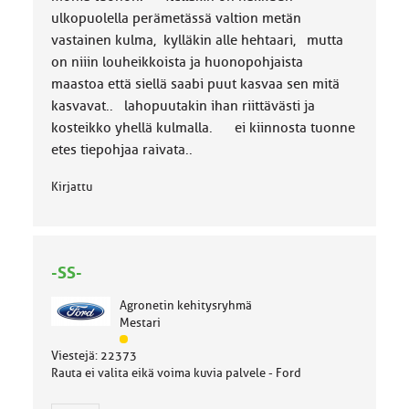
ulkopuolella perämetässä valtion metän
vastainen kulma, kylläkin alle hehtaari, mutta
on niiin louheikkoista ja huonopohjaista
maastoa että siellä saabi puut kasvaa sen mitä
kasvavat.. lahopuutakin ihan riittävästi ja
kosteikko yhellä kulmalla. ei kiinnosta tuonne
etes tiepohjaa raivata..
Kirjattu
-SS-
Agronetin kehitysryhmä
Mestari
J
Viestejä: 22373
ä
Rauta ei valita eikä voima kuvia palvele - Ford
s
e