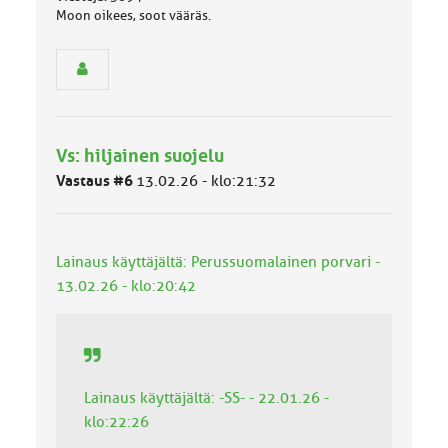
e
Moon oikees, soot vääräs.
n
r
y
h
m
ä
l
Vs: hiljainen suojelu
u
Vastaus #6
13.02.26 - klo:21:32
o
k
k
a
:
Lainaus käyttäjältä: Perussuomalainen porvari -
13.02.26 - klo:20:42
Lainaus käyttäjältä: -SS- - 22.01.26 -
klo:22:26