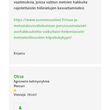
vaatimuksia, joissa valtion metsien hakkuita
rajoitettaisiin hiilinielujen kasvattamiseksi.
https://www.suomenuutiset.fi/maa-ja-
metsatalousvaliokunnan-perussuomalaiset-
avohakkuukielto-vaikuttaisi-heikentavasti-
metsateollisuuden-kilpailukykyyn/
Kirjattu
Oksa
Agronetin kehitysryhmä
Mestari
J
Viestejä: 76197
ä
s
e