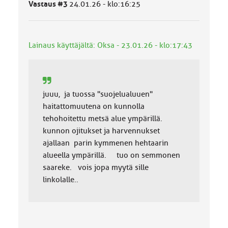
Vastaus #3
24.01.26 - klo:16:25
u
o
k
k
Lainaus käyttäjältä: Oksa - 23.01.26 - klo:17:43
a
:
juuu, ja tuossa "suojelualuuen"
haitattomuutena on kunnolla
tehohoitettu metsä alue ympärillä.
kunnon ojitukset ja harvennukset
ajallaan parin kymmenen hehtaarin
alueella ympärillä. tuo on semmonen
saareke. vois jopa myytä sille
linkolalle..