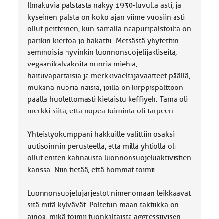
Ilmakuvia palstasta näkyy 1930-luvulta asti, ja
kyseinen palsta on koko ajan viime vuosiin asti
ollut peitteinen, kun samalla naapuripalstoilta on
parikin kiertoa jo hakattu. Metsästä yhytettiin
semmoisia hyvinkin luonnonsuojelijakliseitä,
vegaanikalvakoita nuoria miehiä,
haituvapartaisia ja merkkivaeltajavaatteet päällä,
mukana nuoria naisia, joilla on kirppispalttoon
päällä huolettomasti kietaistu keffiyeh. Tämä oli
merkki siitä, että nopea toiminta oli tarpeen.
Yhteistyökumppani hakkuille valittiin osaksi
uutisoinnin perusteella, että millä yhtiöllä oli
ollut eniten kahnausta luonnonsuojeluaktivistien
kanssa. Niin tietää, että hommat toimii.
Luonnonsuojelujärjestöt nimenomaan leikkaavat
sitä mitä kylvävät. Poltetun maan taktiikka on
ainoa, mikä toimii tuonkaltaista aggressiivisen