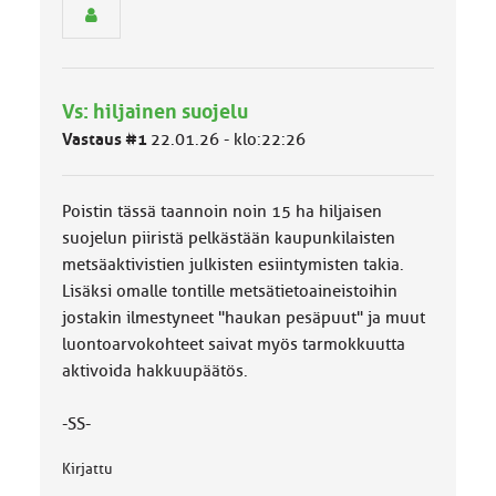
n
r
y
h
m
Vs: hiljainen suojelu
ä
l
Vastaus #1
22.01.26 - klo:22:26
u
o
k
Poistin tässä taannoin noin 15 ha hiljaisen
k
a
suojelun piiristä pelkästään kaupunkilaisten
:
metsäaktivistien julkisten esiintymisten takia.
Lisäksi omalle tontille metsätietoaineistoihin
jostakin ilmestyneet "haukan pesäpuut" ja muut
luontoarvokohteet saivat myös tarmokkuutta
aktivoida hakkuupäätös.
-SS-
Kirjattu