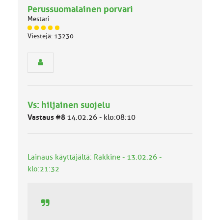
Perussuomalainen porvari
Mestari
J
Viestejä: 13230
ä
s
e
n
r
y
h
Vs: hiljainen suojelu
m
ä
Vastaus #8
14.02.26 - klo:08:10
l
u
o
k
Lainaus käyttäjältä: Rakkine - 13.02.26 -
k
klo:21:32
a
: