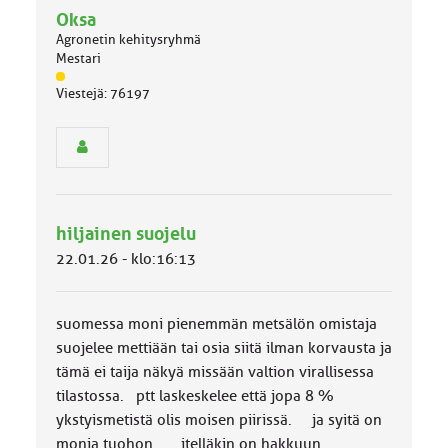
a
Oksa
e
l
Agronetin kehitysryhmä
l
Mestari
i
J
n
Viestejä: 76197
ä
e
s
n
e
a
n
i
r
h
y
e
h
hiljainen suojelu
m
ä
22.01.26 - klo:16:13
l
u
o
suomessa moni pienemmän metsälön omistaja
k
k
suojelee mettiään tai osia siitä ilman korvausta ja
a
tämä ei taija näkyä missään valtion virallisessa
:
tilastossa. ptt laskeskelee että jopa 8 %
ykstyismetistä olis moisen piirissä. ja syitä on
monia tuohon. itelläkin on hakkuun