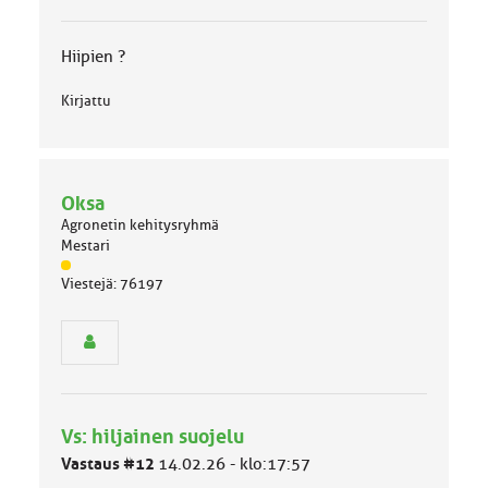
u
o
Hiipien ?
k
k
Kirjattu
a
:
Oksa
Agronetin kehitysryhmä
Mestari
J
Viestejä: 76197
ä
s
e
n
r
y
h
Vs: hiljainen suojelu
m
ä
Vastaus #12
14.02.26 - klo:17:57
l