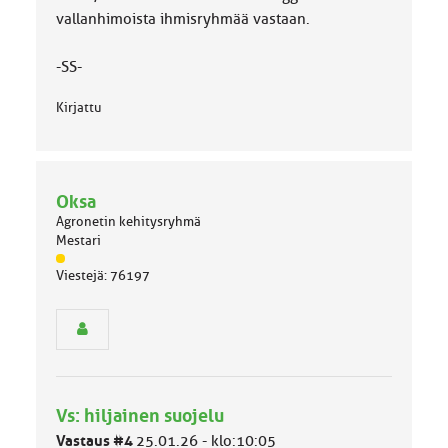
vallanhimoista ihmisryhmää vastaan.
-SS-
Kirjattu
Oksa
Agronetin kehitysryhmä
Mestari
J
Viestejä: 76197
ä
s
e
n
r
y
h
Vs: hiljainen suojelu
m
ä
Vastaus #4
25.01.26 - klo:10:05