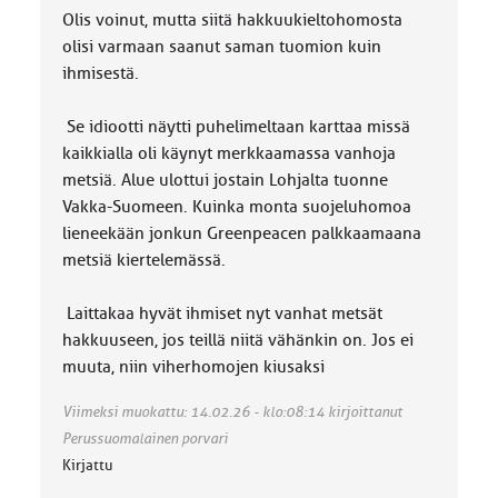
Olis voinut, mutta siitä hakkuukieltohomosta
olisi varmaan saanut saman tuomion kuin
ihmisestä.
Se idiootti näytti puhelimeltaan karttaa missä
kaikkialla oli käynyt merkkaamassa vanhoja
metsiä. Alue ulottui jostain Lohjalta tuonne
Vakka-Suomeen. Kuinka monta suojeluhomoa
lieneekään jonkun Greenpeacen palkkaamaana
metsiä kiertelemässä.
Laittakaa hyvät ihmiset nyt vanhat metsät
hakkuuseen, jos teillä niitä vähänkin on. Jos ei
muuta, niin viherhomojen kiusaksi
Viimeksi muokattu: 14.02.26 - klo:08:14 kirjoittanut
Perussuomalainen porvari
Kirjattu