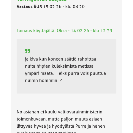
ä
Vastaus #13
15.02.26 - klo:08:20
l
u
o
k
Lainaus käyttäjältä: Oksa - 14.02.26 - klo:12:39
k
a
:
ja kiva kun koneen säätiö rahoittaa
nuita hiipien kuleksimista metissä
ympäri maata. eiks purra vois puuttua
nuihin hommiin..?
No asiahan ei kuulu valtiovarainministerin
toimenkuvaan, mutta paljon muuta asiaan
liittyvää hyvää ja hyödyllistä Purra ja hänen