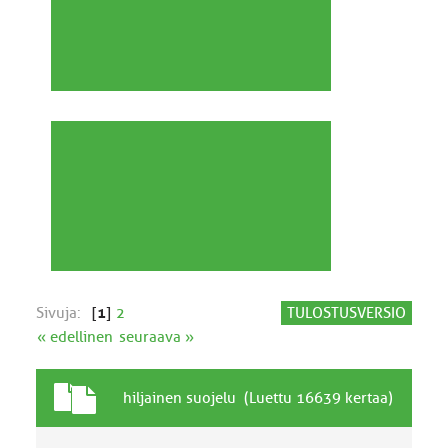
Sivuja:
[
1
]
2
TULOSTUSVERSIO
« edellinen
seuraava »
T
A
hiljainen suojelu (Luettu 16639 kertaa)
a
i
v
h