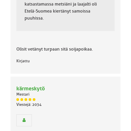
katsastamassa metsiäni ja laajalti oli
Etelä-Suomea kiertänyt samoissa
puuhissa.
Olisit vetänyt turpaan sitä soijapoikaa.
Kirjattu
kärmeskytö
Mestari
J
Viestejä: 2034
ä
s
e
n
r