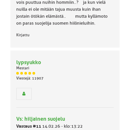
a
vois puuttua nuihin hommiin..? ja kun vielä
:
nuilla ei ole mitään tajua muusta kuin ihan
jostain ötökän elämästä.. mutta kyllämoto
on paras suojelija suomen hiilinieluihin.
Kirjattu
lypsyukko
Mestari
J
Viestejä: 11907
ä
s
e
n
r
y
h
Vs: hiljainen suojelu
m
ä
Vastaus #11
14.02.26 - klo:13:22
l