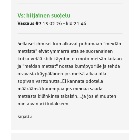
y
h
Vs: hiljainen suojelu
m
ä
Vastaus #7
13.02.26 - klo:21:46
l
u
o
Sellaiset ihmiset kun alkavat puhumaan "meidän
k
k
metsistä" eivät ymmärrä että se suoranainen
a
kutsu vetää stilli käyntiin eli moto metsän laitaan
:
ja "meidän metsät" nostaa kumipyörille ja tehdä
oravasta käypäläinen jos metsä alkaa olla
sopivan varttunutta..Ei kannata odotella
määräänsä kauempaa jos meinaa saada
metsästä killinkinsä takaisin....ja jos ei muuten
niin aivan v1ttuilakseen.
Kirjattu