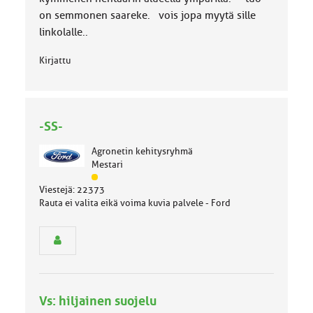
on semmonen saareke. vois jopa myytä sille
linkolalle..
Kirjattu
-SS-
Agronetin kehitysryhmä
Mestari
J
Viestejä: 22373
ä
Rauta ei valita eikä voima kuvia palvele - Ford
s
e
n
r
y
h
m
Vs: hiljainen suojelu
ä
l