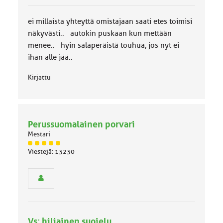
u
o
ei millaista yhteyttä omistajaan saati etes toimisi
k
k
näkyvästi.. autokin puskaan kun mettään
a
menee.. hyin salaperäistä touhua, jos nyt ei
:
ihan alle jää..
Kirjattu
Perussuomalainen porvari
Mestari
J
Viestejä: 13230
ä
s
e
n
r
y
h
Vs: hiljainen suojelu
m