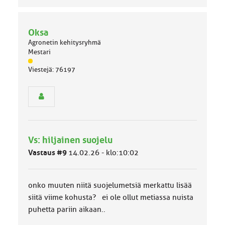
Oksa
Agronetin kehitysryhmä
Mestari
J
Viestejä: 76197
ä
s
e
n
r
y
h
Vs: hiljainen suojelu
m
ä
Vastaus #9
14.02.26 - klo:10:02
l
u
o
onko muuten niitä suojelumetsiä merkattu lisää
k
k
siitä viime kohusta? ei ole ollut metiassa nuista
a
puhetta pariin aikaan..
: