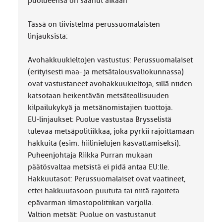
puolueensa on saanut aikaan
Tässä on tiivistelmä perussuomalaisten
linjauksista:
Avohakkuukieltojen vastustus: Perussuomalaiset
(erityisesti maa- ja metsätalousvaliokunnassa)
ovat vastustaneet avohakkuukieltoja, sillä niiden
katsotaan heikentävän metsäteollisuuden
kilpailukykyä ja metsänomistajien tuottoja.
EU-linjaukset: Puolue vastustaa Brysselistä
tulevaa metsäpolitiikkaa, joka pyrkii rajoittamaan
hakkuita (esim. hiilinielujen kasvattamiseksi).
Puheenjohtaja Riikka Purran mukaan
päätösvaltaa metsistä ei pidä antaa EU:lle.
Hakkuutasot: Perussuomalaiset ovat vaatineet,
ettei hakkuutasoon puututa tai niitä rajoiteta
epävarman ilmastopolitiikan varjolla.
Valtion metsät: Puolue on vastustanut