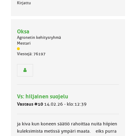
Kirjattu
Oksa
Agronetin kehitysryhmä
Mestari
J
Viestejä: 76197
ä
s
e
n
r
y
h
Vs: hiljainen suojelu
m
ä
Vastaus #10
14.02.26 - klo:12:39
l
u
o
ja kiva kun koneen säätiö rahoittaa nuita hiipien
k
k
kuleksimista metissä ympäri maata. eiks purra