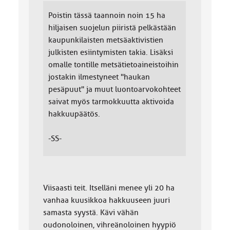
Poistin tässä taannoin noin 15 ha
hiljaisen suojelun piiristä pelkästään
kaupunkilaisten metsäaktivistien
julkisten esiintymisten takia. Lisäksi
omalle tontille metsätietoaineistoihin
jostakin ilmestyneet "haukan
pesäpuut" ja muut luontoarvokohteet
saivat myös tarmokkuutta aktivoida
hakkuupäätös.
-SS-
Viisaasti teit. Itselläni menee yli 20 ha
vanhaa kuusikkoa hakkuuseen juuri
samasta syystä. Kävi vähän
oudonoloinen, vihreänoloinen hyypiö