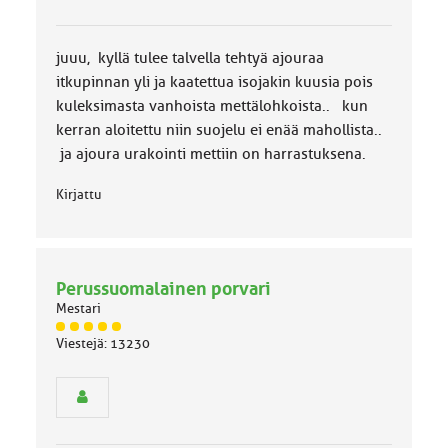
l
u
o
juuu, kyllä tulee talvella tehtyä ajouraa
k
k
itkupinnan yli ja kaatettua isojakin kuusia pois
a
kuleksimasta vanhoista mettälohkoista.. kun
:
kerran aloitettu niin suojelu ei enää mahollista..
ja ajoura urakointi mettiin on harrastuksena.
Kirjattu
Perussuomalainen porvari
Mestari
J
Viestejä: 13230
ä
s
e
n
r
y