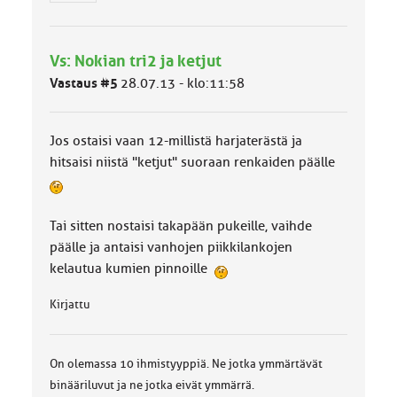
m
ä
l
Vs: Nokian tri2 ja ketjut
u
o
Vastaus #5
28.07.13 - klo:11:58
k
k
a
Jos ostaisi vaan 12-millistä harjaterästä ja
:
hitsaisi niistä "ketjut" suoraan renkaiden päälle
Tai sitten nostaisi takapään pukeille, vaihde
päälle ja antaisi vanhojen piikkilankojen
kelautua kumien pinnoille
Kirjattu
On olemassa 10 ihmistyyppiä. Ne jotka ymmärtävät
binääriluvut ja ne jotka eivät ymmärrä.