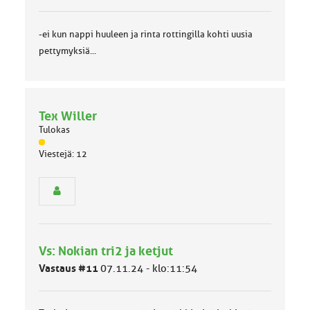
-ei kun nappi huuleen ja rinta rottingilla kohti uusia
pettymyksiä...
Tex Willer
Tulokas
J
Viestejä: 12
ä
s
e
n
r
y
h
Vs: Nokian tri2 ja ketjut
m
ä
Vastaus #11
07.11.24 - klo:11:54
l
u
o