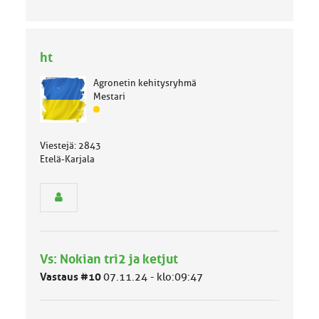
ht
Agronetin kehitysryhmä
Mestari
J
ä
s
Viestejä: 2843
e
Etelä-Karjala
n
r
y
h
m
ä
l
Vs: Nokian tri2 ja ketjut
u
o
Vastaus #10
07.11.24 - klo:09:47
k
k
a