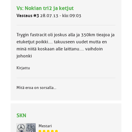
l
Vs: Nokian tri2 ja ketjut
u
o
Vastaus #3
28.07.13 - klo:09:03
k
k
a
Trygin fastracit oli joskus alla ja 350km tieajoa ja
:
etuketjut poikki.... takuuseen uudet mutta en
minä niitä koskaan alle laittanu.... vaihdoin
johonki
Kirjattu
Mitä eroa on sorsalla...
SKN
Mestari