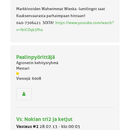
Markkinoiden Wahwimmat Wieska -lumilingot saat
Kuuksenvaarasta parhaimpaan hintaan!
040-7306421 SOITA!
https://www.youtube.com/watch?
v=IbiCOqk3fho
Paalinpyörittäjä
Agronetin kehitysryhmä
Mestari
J
Viestejä: 6908
ä
s
e
n
r
y
h
Vs: Nokian tri2 ja ketjut
m
ä
Vastaus #2
28.07.13 - klo:00:03
l