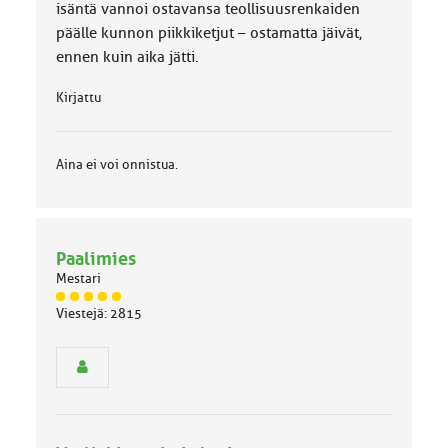
isäntä vannoi ostavansa teollisuusrenkaiden
päälle kunnon piikkiketjut – ostamatta jäivät,
ennen kuin aika jätti.
Kirjattu
Aina ei voi onnistua.
Paalimies
Mestari
J
Viestejä: 2815
ä
s
e
n
r
y
h