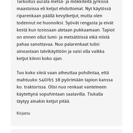
Tarkoitus aurata metsä- ja mökkiteitä jyrkissä
k
k
maastoissa eli ketjut ehdottomat. Nyt käytössä
a
riparenkaan päällä kevytketjut, mutta olen
:
todennut ne huonoiksi. Syövät rengasta ja eivät
kestä kun tosissaan aletaan pukkaamaan. Tapiot
on ennen ollut lumi- ja metsätöissä eikä niistä
pahaa sanottavaa. Nuo palarenkaat tulisi
ainoastaan talvikäyttöön ja saisi olla vaikka
ketjut kiinni koko ajan.
Tuo koko siinä vaan aiheuttaa pohdintaa, että
mahtuuko 540/65 38 pyörimään tapion kanssa
ko. traktorissa. Olisi nuo renkaat vanteineen
käytettynä sopuhintaan saatavilla. Tiukalla
täytyy ainakin ketjut pitää.
Kirjattu