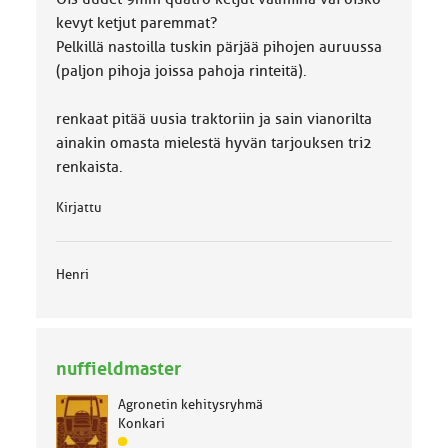
:
kevyt ketjut paremmat?
Pelkillä nastoilla tuskin pärjää pihojen auruussa
(paljon pihoja joissa pahoja rinteitä).
renkaat pitää uusia traktoriin ja sain vianorilta
ainakin omasta mielestä hyvän tarjouksen tri2
renkaista.
Kirjattu
Henri
nuffieldmaster
Agronetin kehitysryhmä
Konkari
J