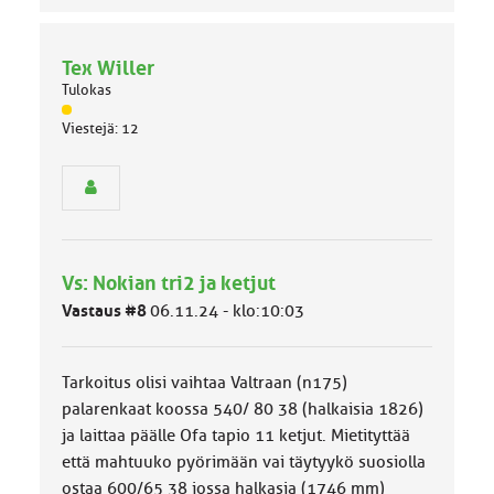
Tex Willer
Tulokas
J
Viestejä: 12
ä
s
e
n
r
y
h
Vs: Nokian tri2 ja ketjut
m
ä
Vastaus #8
06.11.24 - klo:10:03
l
u
o
Tarkoitus olisi vaihtaa Valtraan (n175)
k
k
palarenkaat koossa 540/ 80 38 (halkaisia 1826)
a
ja laittaa päälle Ofa tapio 11 ketjut. Mietityttää
:
että mahtuuko pyörimään vai täytyykö suosiolla
ostaa 600/65 38 jossa halkasia (1746 mm)