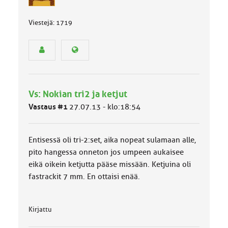
ä
s
Viestejä: 1719
e
n
r
y
h
m
ä
Vs: Nokian tri2 ja ketjut
l
u
Vastaus #1
27.07.13 - klo:18:54
o
k
k
Entisessä oli tri-2:set, aika nopeat sulamaan alle,
a
pito hangessa onneton jos umpeen aukaisee
:
eikä oikein ketjutta pääse missään. Ketjuina oli
fastrackit 7 mm. En ottaisi enää.
Kirjattu