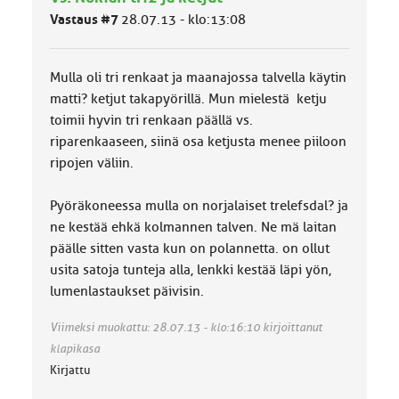
ä
Vastaus #7
28.07.13 - klo:13:08
l
u
o
Mulla oli tri renkaat ja maanajossa talvella käytin
k
k
matti? ketjut takapyörillä. Mun mielestä ketju
a
toimii hyvin tri renkaan päällä vs.
:
riparenkaaseen, siinä osa ketjusta menee piiloon
ripojen väliin.
Pyöräkoneessa mulla on norjalaiset trelefsdal? ja
ne kestää ehkä kolmannen talven. Ne mä laitan
päälle sitten vasta kun on polannetta. on ollut
usita satoja tunteja alla, lenkki kestää läpi yön,
lumenlastaukset päivisin.
Viimeksi muokattu: 28.07.13 - klo:16:10 kirjoittanut
klapikasa
Kirjattu