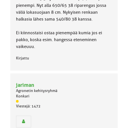
pienempi. Nyt alla 650/65 38 riparengas jossa
väliä lokasuojaan 8 cm. Nykyisen renkaan
halkasia lähes sama 540/80 38 kanssa.
Ei kiinnostaisi ostaa pienempää kumia jos ei
pakko, koska esim. hangessa eteneminen
vaikeuuu.
Kirjattu
jariman
Agronetin kehitysryhmä
Konkari
J
Viestejä: 1472
ä
s
e
n