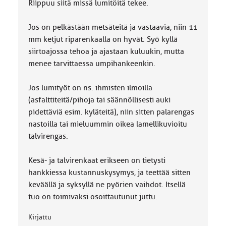
Riippuu siitä missä lumitöitä tekee.
:
Jos on pelkästään metsäteitä ja vastaavia, niin 11
mm ketjut riparenkaalla on hyvät. Syö kyllä
siirtoajossa tehoa ja ajastaan kuluukin, mutta
menee tarvittaessa umpihankeenkin.
Jos lumityöt on ns. ihmisten ilmoilla
(asfalttiteitä/pihoja tai säännöllisesti auki
pidettäviä esim. kyläteitä), niin sitten palarengas
nastoilla tai mieluummin oikea lamellikuvioitu
talvirengas.
Kesä- ja talvirenkaat erikseen on tietysti
hankkiessa kustannuskysymys, ja teettää sitten
keväällä ja syksyllä ne pyörien vaihdot. Itsellä
tuo on toimivaksi osoittautunut juttu.
Kirjattu