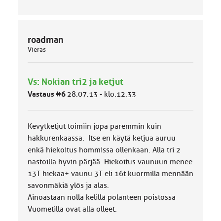
roadman
Vieras
Vs: Nokian tri2 ja ketjut
Vastaus #6
28.07.13 - klo:12:33
Kevytketjut toimiin jopa paremmin kuin
hakkurenkaassa. Itse en käytä ketjua auruu
enkä hiekoitus hommissa ollenkaan. Alla tri 2
nastoilla hyvin pärjää. Hiekoitus vaunuun menee
13T hiekaa+ vaunu 3T eli 16t kuormilla mennään
savonmäkiä ylös ja alas.
Ainoastaan nolla kelillä polanteen poistossa
Vuometilla ovat alla olleet.