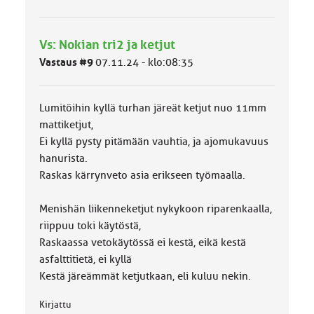
r
y
h
Vs: Nokian tri2 ja ketjut
m
ä
Vastaus #9
07.11.24 - klo:08:35
l
u
o
Lumitöihin kyllä turhan järeät ketjut nuo 11mm
k
k
mattiketjut,
a
Ei kyllä pysty pitämään vauhtia, ja ajomukavuus
:
hanurista.
Raskas kärrynveto asia erikseen työmaalla.
Menishän liikenneketjut nykykoon riparenkaalla,
riippuu toki käytöstä,
Raskaassa vetokäytössä ei kestä, eikä kestä
asfalttitietä, ei kyllä
Kestä järeämmät ketjutkaan, eli kuluu nekin.
Kirjattu