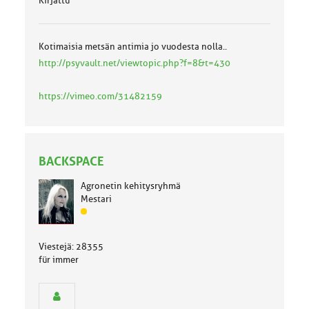
Kirjattu
Kotimaisia metsän antimia jo vuodesta nolla..
http://psyvault.net/viewtopic.php?f=8&t=430
https://vimeo.com/31482159
BACKSPACE
Agronetin kehitysryhmä
Mestari
J
ä
s
Viestejä: 28355
e
für immer
n
r
y
h