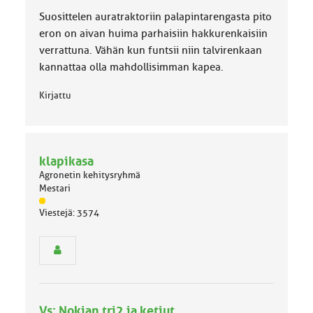
Suosittelen auratraktoriin palapintarengasta pito
eron on aivan huima parhaisiin hakkurenkaisiin
verrattuna. Vähän kun funtsii niin talvirenkaan
kannattaa olla mahdollisimman kapea.
Kirjattu
klapikasa
Agronetin kehitysryhmä
Mestari
J
Viestejä: 3574
ä
s
e
n
r
y
h
Vs: Nokian tri2 ja ketjut
m