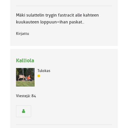
u
o
Mäki sulattelin trygin fastracit alle kahteen
k
k
kuukauteen loppuun=ihan paskat..
a
:
Kirjattu
Kalliola
Tulokas
J
ä
s
e
Viestejä: 84
n
r
y
h
m
ä