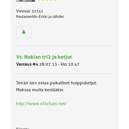
J
ä
Viestejä: 52141
s
Keulamerkki-Erkki ja tähdet
e
n
r
y
h
m
ä
l
Vs: Nokian tri2 ja ketjut
u
Vastaus #4
28.07.13 - klo:10:47
o
k
k
Teirän tars ostaa paikalliset huippuketjut.
a
:
Maksaa mutta kestääkin.
http://www.ofachain.net/