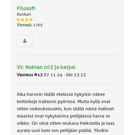
Filosofi
Konkari
J
Viestejä: 1705
ä
s
e
n
r
y
h
Vs: Nokian tri2 ja ketjut
m
ä
Vastaus #12
07.11.24 - klo:13:23
l
u
o
Aika harvoin täällä etelässä nykyisin näkee
k
k
kettinkejä traktorin pyörissä. Mutta kyllä ovat
a
sitten vaikeuksissakin, kun täällä nämä mäkiset
:
maastot ovat nykytalvina peilijäässä harva se
viikko. On siinä sitten mukava hiekotella ja taas
aurata uusi lumi sen peilijään päältä. Yksikin