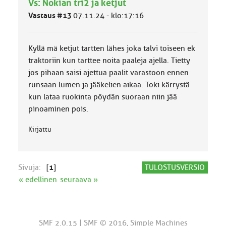
Vs: Nokian tri2 ja ketjut
m
ä
Vastaus #13
07.11.24 - klo:17:16
l
u
o
Kyllä mä ketjut tartten lähes joka talvi toiseen ek
k
k
traktoriin kun tarttee noita paaleja ajella. Tietty
a
jos pihaan saisi ajettua paalit varastoon ennen
:
runsaan lumen ja jääkelien aikaa. Toki kärrystä
kun lataa ruokinta pöydän suoraan niin jää
pinoaminen pois.
Kirjattu
Sivuja:
[
1
]
TULOSTUSVERSIO
« edellinen
seuraava »
SMF 2.0.15
|
SMF © 2016
,
Simple Machines