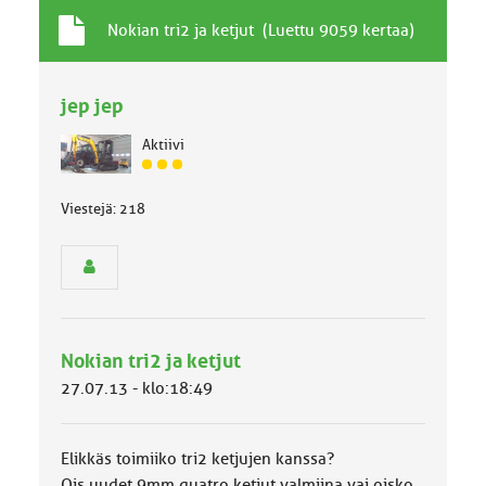
T
A
Nokian tri2 ja ketjut (Luettu 9059 kertaa)
a
i
v
h
a
jep jep
e
l
l
Aktiivi
i
J
n
ä
e
Viestejä: 218
s
n
e
a
n
i
r
h
y
e
h
m
ä
Nokian tri2 ja ketjut
l
27.07.13 - klo:18:49
u
o
k
Elikkäs toimiiko tri2 ketjujen kanssa?
k
a
Ois uudet 9mm quatro ketjut valmiina vai oisko