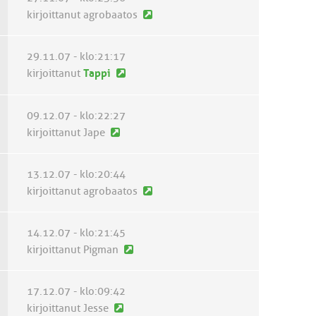
i
U
kirjoittanut agrobaatos
n
u
v
s
29.11.07 - klo:21:17
i
i
U
kirjoittanut
Tappi
e
n
u
s
v
s
t
09.12.07 - klo:22:27
i
i
i
U
kirjoittanut Jape
e
n
u
s
v
s
t
13.12.07 - klo:20:44
i
i
i
U
kirjoittanut agrobaatos
e
n
u
s
v
s
t
14.12.07 - klo:21:45
i
i
i
U
kirjoittanut Pigman
e
n
u
s
v
s
t
17.12.07 - klo:09:42
i
i
i
U
kirjoittanut Jesse
e