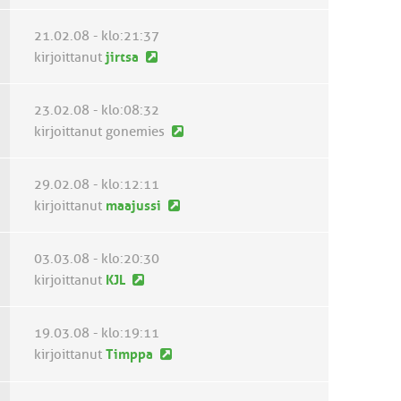
v
u
t
i
s
i
21.02.08 - klo:21:37
e
i
U
kirjoittanut
jirtsa
s
n
u
t
v
s
23.02.08 - klo:08:32
i
i
i
U
kirjoittanut gonemies
e
n
u
s
v
s
t
29.02.08 - klo:12:11
i
i
i
U
kirjoittanut
maajussi
e
n
u
s
v
s
t
03.03.08 - klo:20:30
i
i
i
U
kirjoittanut
KJL
e
n
u
s
v
s
t
19.03.08 - klo:19:11
i
i
i
U
kirjoittanut
Timppa
e
n
u
s
v
s
t