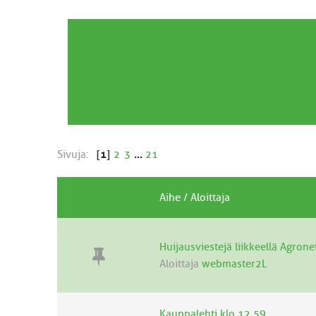
Sivuja:
[
1
]
2
3
...
21
Aihe
/
Aloittaja
Huijausviestejä liikkeellä Agrone
Aloittaja
webmaster2L
Kauppalehti klo 12.59