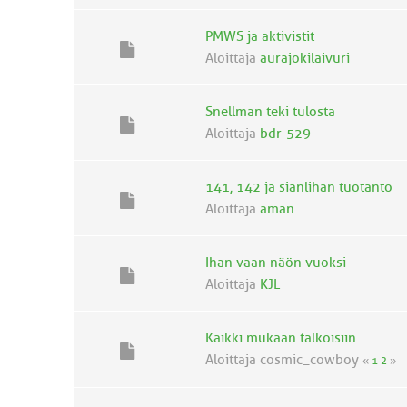
PMWS ja aktivistit
Aloittaja
aurajokilaivuri
Snellman teki tulosta
Aloittaja
bdr-529
141, 142 ja sianlihan tuotanto
Aloittaja
aman
Ihan vaan näön vuoksi
Aloittaja
KJL
Kaikki mukaan talkoisiin
Aloittaja cosmic_cowboy
«
1
2
»