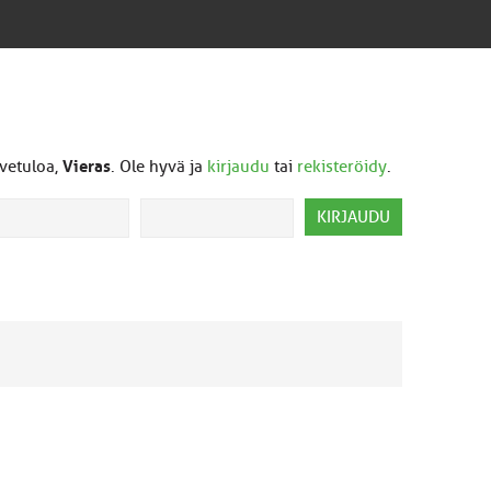
vetuloa,
Vieras
. Ole hyvä ja
kirjaudu
tai
rekisteröidy
.