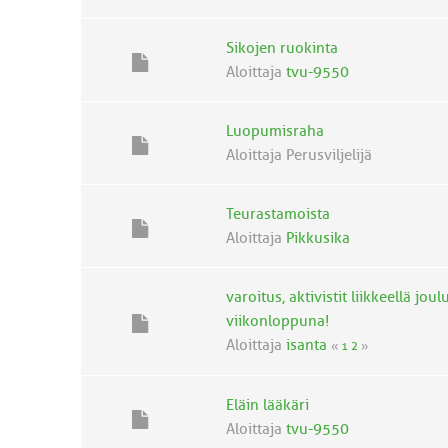
Sikojen ruokinta
Aloittaja
tvu-9550
Luopumisraha
Aloittaja Perusviljelijä
Teurastamoista
Aloittaja
Pikkusika
varoitus, aktivistit liikkeellä jo
viikonloppuna!
Aloittaja
isanta
«
1
2
»
Eläin lääkäri
Aloittaja
tvu-9550