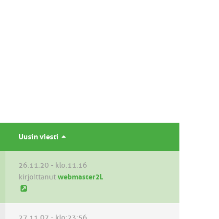
Uusin viesti
26.11.20 - klo:11:16
kirjoittanut
webmaster2L
U
u
s
27.11.07 - klo:23:56