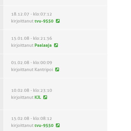
n
u
s
v
s
t
18.12.07 - klo:07:12
i
i
i
U
kirjoittanut
tvu-9550
e
n
u
s
v
s
t
15.01.08 - klo:21:56
i
i
i
U
kirjoittanut
Paalaaja
e
n
u
s
v
s
t
01.02.08 - klo:00:09
i
i
i
U
kirjoittanut Kantripoi
e
n
u
s
v
s
t
i
10.02.08 - klo:23:10
i
i
e
U
kirjoittanut
KJL
n
s
u
v
t
s
i
i
i
15.02.08 - klo:08:12
e
n
U
kirjoittanut
tvu-9550
s