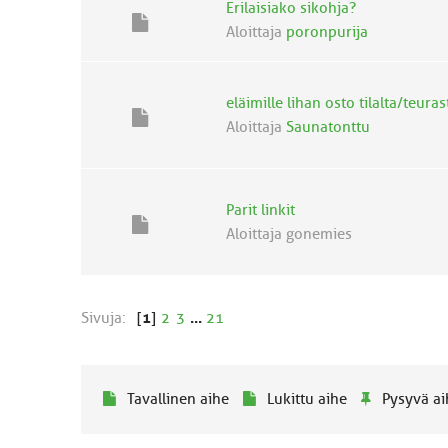
Erilaisiako sikohja?
Aloittaja
poronpurija
eläimille lihan osto tilalta/teur
Aloittaja
Saunatonttu
Parit linkit
Aloittaja gonemies
Sivuja:
[
1
]
2
3
...
21
Tavallinen aihe
Lukittu aihe
Pysyvä ai