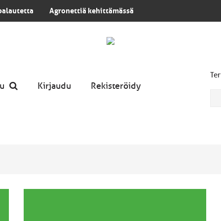
palautetta
Agronettiä kehittämässä
Ter
u
Kirjaudu
Rekisteröidy