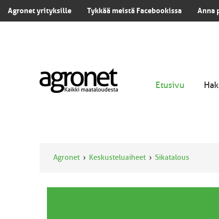
Agronet yrityksille
Tykkää meistä Facebookissa
Anna 
Etusivu
Hak
Agronet
Keskusteluaiheet
Sikatalous