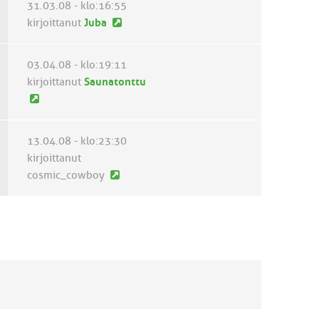
31.03.08 - klo:16:55
i
i
i
U
kirjoittanut
Juba
e
n
u
s
v
s
t
03.04.08 - klo:19:11
i
i
i
kirjoittanut
Saunatonttu
e
n
U
s
v
u
t
i
s
i
13.04.08 - klo:23:30
e
i
kirjoittanut
s
n
U
cosmic_cowboy
t
v
u
i
i
s
e
i
s
n
t
v
i
i
e
s