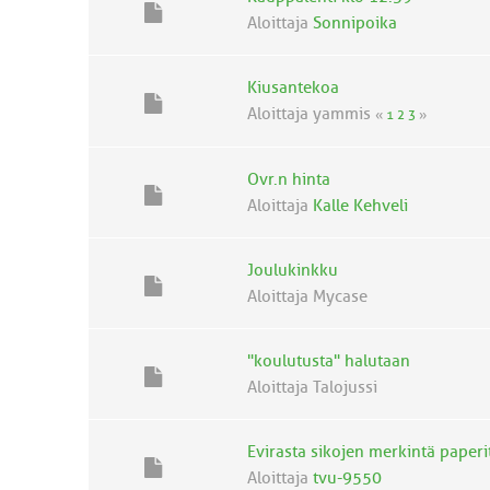
Aloittaja
Sonnipoika
Kiusantekoa
Aloittaja yammis
«
1
2
3
»
Ovr.n hinta
Aloittaja
Kalle Kehveli
Joulukinkku
Aloittaja Mycase
"koulutusta" halutaan
Aloittaja Talojussi
Evirasta sikojen merkintä paperi
Aloittaja
tvu-9550