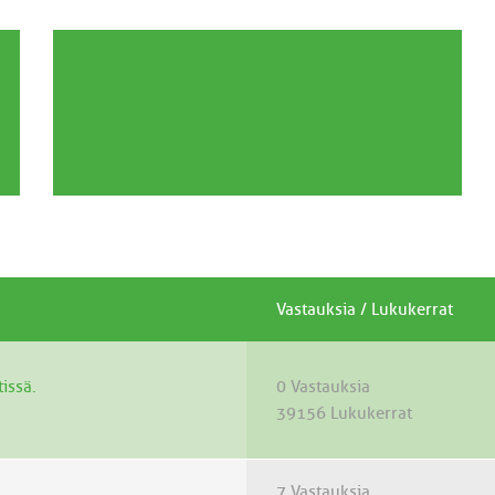
Vastauksia
/
Lukukerrat
tissä.
0 Vastauksia
39156 Lukukerrat
7 Vastauksia