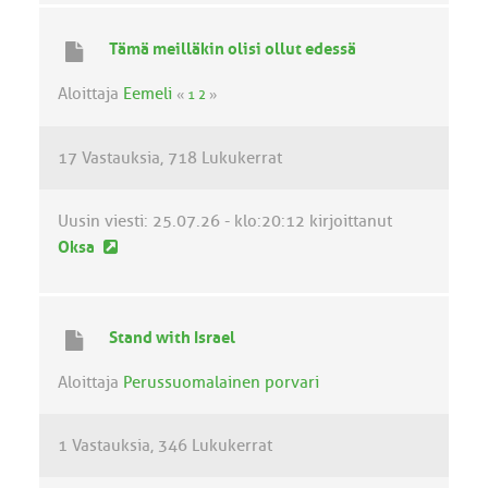
s
i
Tämä meilläkin olisi ollut edessä
n
v
Aloittaja
Eemeli
«
1
2
»
i
e
17 Vastauksia
718 Lukukerrat
s
t
i
Uusin viesti:
25.07.26 - klo:20:12
kirjoittanut
U
Oksa
u
s
i
Stand with Israel
n
v
Aloittaja
Perussuomalainen porvari
i
e
1 Vastauksia
346 Lukukerrat
s
t