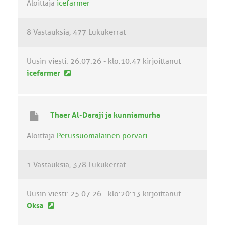
v
Aloittaja
icefarmer
i
e
8 Vastauksia
477 Lukukerrat
s
t
i
Uusin viesti:
26.07.26 - klo:10:47
kirjoittanut
U
icefarmer
u
s
i
Thaer Al-Daraji ja kunniamurha
n
v
Aloittaja
Perussuomalainen porvari
i
e
1 Vastauksia
378 Lukukerrat
s
t
i
Uusin viesti:
25.07.26 - klo:20:13
kirjoittanut
U
Oksa
u