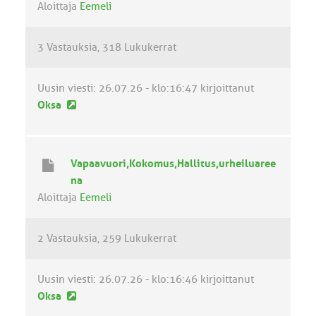
Aloittaja
Eemeli
i
e
3 Vastauksia
318 Lukukerrat
s
t
i
Uusin viesti:
26.07.26 - klo:16:47
kirjoittanut
U
Oksa
u
s
i
Vapaavuori,Kokomus,Hallitus,urheiluaree
n
na
v
Aloittaja
Eemeli
i
e
2 Vastauksia
259 Lukukerrat
s
t
i
Uusin viesti:
26.07.26 - klo:16:46
kirjoittanut
U
Oksa
u