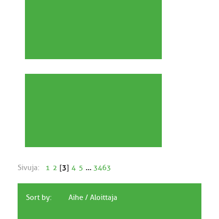
Sivuja:
1
2
[
3
]
4
5
...
3463
Sort by:
Aihe
/
Aloittaja