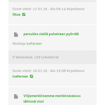
t
i
Uusin viesti:
27.07.26 - klo:09:14
kirjoittanut
U
Oksa
u
s
i
persukko siellä puheitaan pyörtää
n
v
Aloittaja
icefarmer
i
e
0 Vastauksia
139 Lukukerrat
s
t
i
Uusin viesti:
26.07.26 - klo:19:08
kirjoittanut
U
icefarmer
u
s
i
Viljamarkkinamme markkinatalous
n
lähinnä vitsi
v