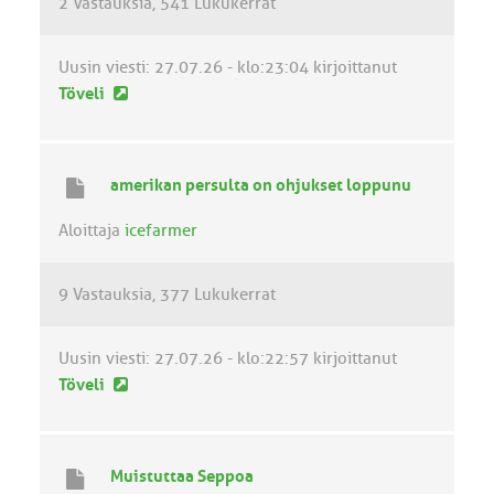
2 Vastauksia
541 Lukukerrat
s
t
i
Uusin viesti:
27.07.26 - klo:23:04
kirjoittanut
U
Töveli
u
s
i
amerikan persulta on ohjukset loppunu
n
v
Aloittaja
icefarmer
i
e
9 Vastauksia
377 Lukukerrat
s
t
i
Uusin viesti:
27.07.26 - klo:22:57
kirjoittanut
U
Töveli
u
s
i
Muistuttaa Seppoa
n