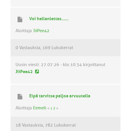
u
s
i
Voi hellanlettas......
n
v
Aloittaja
JiiPee42
i
e
0 Vastauksia
169 Lukukerrat
s
t
i
Uusin viesti:
27.07.26 - klo:10:34
kirjoittanut
U
JiiPee42
u
s
i
Eipä tarvitse paljoa arvuutella
n
v
Aloittaja
Eemeli
«
1
2
»
i
e
18 Vastauksia
782 Lukukerrat
s