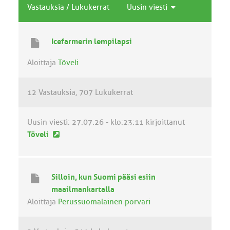
Vastauksia
/
Lukukerrat
Uusin viesti
Icefarmerin lempilapsi
Aloittaja
Töveli
12 Vastauksia
707 Lukukerrat
Uusin viesti:
27.07.26 - klo:23:11
kirjoittanut
U
Töveli
u
s
i
Silloin, kun Suomi pääsi esiin
n
maailmankartalla
v
Aloittaja
Perussuomalainen porvari
i
e