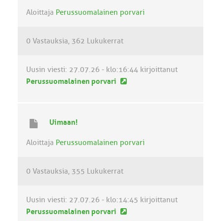
v
Aloittaja
Perussuomalainen porvari
i
e
0 Vastauksia
362 Lukukerrat
s
t
i
Uusin viesti:
27.07.26 - klo:16:44
kirjoittanut
U
Perussuomalainen porvari
u
s
i
Uimaan!
n
v
Aloittaja
Perussuomalainen porvari
i
e
0 Vastauksia
355 Lukukerrat
s
t
i
Uusin viesti:
27.07.26 - klo:14:45
kirjoittanut
U
Perussuomalainen porvari