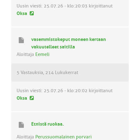
i
Uusin viesti:
25.07.26 - klo:20:03
kirjoittanut
U
Oksa
u
s
i
vasemmistokeput moneen kertaan
n
vakuutelleet saitilla
v
Aloittaja
Eemeli
i
e
5 Vastauksia
214 Lukukerrat
s
t
i
Uusin viesti:
25.07.26 - klo:20:02
kirjoittanut
U
Oksa
u
s
i
Etnistä ruokaa.
n
v
Aloittaja
Perussuomalainen porvari