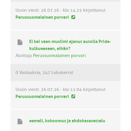
t
i
Uusin viesti:
26.07.26 - klo:14:25
kirjoittanut
U
Perussuomalainen porvari
u
s
i
Ei kai vaan muslimi ajanut autolla Pride-
n
kulkueeseen, eihän?
v
Aloittaja
Perussuomalainen porvari
i
e
0 Vastauksia
347 Lukukerrat
s
t
i
Uusin viesti:
26.07.26 - klo:11:04
kirjoittanut
U
Perussuomalainen porvari
u
s
i
eemeli, kokoomus ja ehdokasasettelu
n