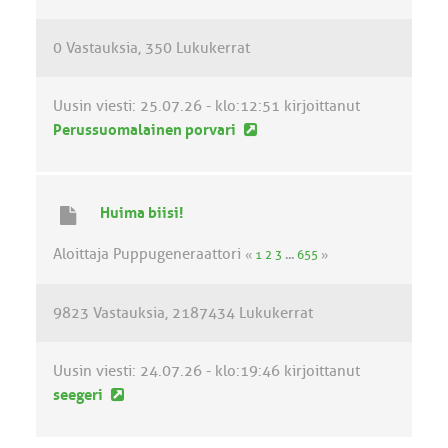
i
e
0 Vastauksia
350 Lukukerrat
s
t
i
Uusin viesti:
25.07.26 - klo:12:51
kirjoittanut
U
Perussuomalainen porvari
u
s
i
Huima biisi!
n
v
Aloittaja Puppugeneraattori
«
1
2
3
...
655
»
i
e
9823 Vastauksia
2187434 Lukukerrat
s
t
i
Uusin viesti:
24.07.26 - klo:19:46
kirjoittanut
U
seegeri
u
s