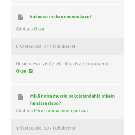
s
i
kukas se riikkaa neuvookaan?
n
v
Aloittaja
Oksa
i
e
0 Vastauksia
112 Lukukerrat
s
t
i
Uusin viesti:
26.07.26 - klo:16:42
kirjoittanut
U
Oksa
u
s
i
Mikä noita mustia pakolaismiehiä oikein
n
naisissa risoo?
v
Aloittaja
Perussuomalainen porvari
i
e
1 Vastauksia
507 Lukukerrat
s